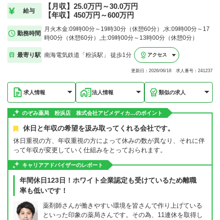
【月収】25.0万円～30.0万円
給与
【年収】450万円～600万円
月火木金:09時00分～19時30分（休憩60分）,水:09時00分～17
勤務時間
時00分（休憩60分）,土:09時00分～13時00分（休憩0分）
最寄り駅
南海電気鉄道「粉浜駅」 徒歩1分
アクセス
更新日：2026/06/18 求人番号：241237
求人情報
法人情報
類似の求人
のぞみ薬局 粉浜店 株式会社アビメディカ…のポイント
休日と年収の希望を汲み取ってくれる会社です。
休日重視の方、年収重視の方によって休みの数が異なり、それに伴
って年収が変更していく仕組みをとっておられます。
キャリアアドバイザーのレポート
年間休日123日！ホワイト企業認定も受けているため離職
率も低いです！
薬剤師さんが働きやすい環境を皆さんで作り上げている
といった印象の薬局さんです。その為、11連休を取得し