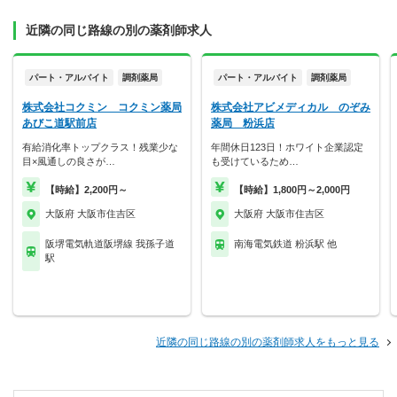
近隣の同じ路線の別の薬剤師求人
パート・アルバイト
調剤薬局
パート・アルバイト
調剤薬局
株式会社コクミン コクミン薬局
株式会社アビメディカル のぞみ
あびこ道駅前店
薬局 粉浜店
有給消化率トップクラス！残業少な
年間休日123日！ホワイト企業認定
目×風通しの良さが…
も受けているため…
【時給】2,200円～
【時給】1,800円～2,000円
大阪府 大阪市住吉区
大阪府 大阪市住吉区
阪堺電気軌道阪堺線 我孫子道
南海電気鉄道 粉浜駅 他
駅
近隣の同じ路線の別の薬剤師求人をもっと見る