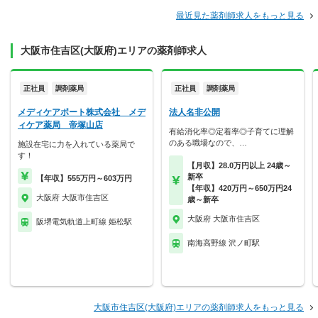
最近見た薬剤師求人をもっと見る
大阪市住吉区(大阪府)エリアの薬剤師求人
正社員
調剤薬局
正社員
調剤薬局
メディケアポート株式会社 メデ
法人名非公開
ィケア薬局 帝塚山店
有給消化率◎定着率◎子育てに理解
のある職場なので、…
施設在宅に力を入れている薬局で
す！
【月収】28.0万円以上 24歳～
新卒
【年収】555万円～603万円
【年収】420万円～650万円24
大阪府 大阪市住吉区
歳～新卒
大阪府 大阪市住吉区
阪堺電気軌道上町線 姫松駅
南海高野線 沢ノ町駅
大阪市住吉区(大阪府)エリアの薬剤師求人をもっと見る