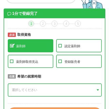
1分で登録完了
1
2
3
4
5
取得資格
必須
必須
薬剤師
認定薬剤師
薬剤師取得見込
登録販売者
取得予定年
希望の就業時期
必須
任意
年 3月