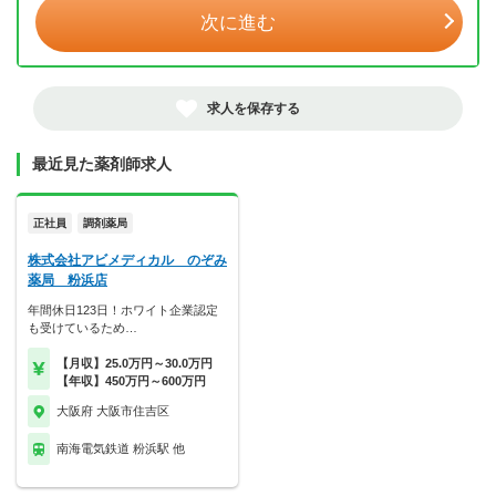
次に進む
求人を保存する
最近見た薬剤師求人
正社員
調剤薬局
株式会社アビメディカル のぞみ
薬局 粉浜店
年間休日123日！ホワイト企業認定
も受けているため…
【月収】25.0万円～30.0万円
【年収】450万円～600万円
大阪府 大阪市住吉区
南海電気鉄道 粉浜駅 他