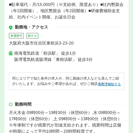
■駐車場代：月/15,000円（※支給例、限度あり）■社内懇親会
（年2回開催）、地区懇親会（年2回開催）■研修費補助金支
給、社内イベント開催、お誕生日会
勤務地・アクセス
車通勤可
駅チカ
大阪府大阪市住吉区東粉浜3-23-20
南海電気鉄道「粉浜駅」 徒歩1分
阪堺電気軌道阪堺線「東粉浜駅」 徒歩3分
同じエリアで似た条件の求人や、同じ路線の求人なども喜んでご紹
介いたします。お悩みやご希望があれば、ぜひご相談ください。
無料で相談する
勤務時間
月火木金:09時00分～19時30分（休憩60分）,水:09時00分～
17時00分（休憩60分）,土:09時00分～13時00分（休憩0分）
※年俸制ですが残業代が別途支給されます。残業時間は店舗
や時期によって平均10時間～20時間程度です。