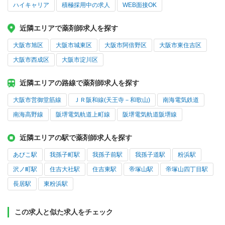
ハイキャリア
積極採用中の求人
WEB面接OK
近隣エリアで薬剤師求人を探す
大阪市旭区
大阪市城東区
大阪市阿倍野区
大阪市東住吉区
大阪市西成区
大阪市淀川区
近隣エリアの路線で薬剤師求人を探す
大阪市営御堂筋線
ＪＲ阪和線(天王寺－和歌山)
南海電気鉄道
南海高野線
阪堺電気軌道上町線
阪堺電気軌道阪堺線
近隣エリアの駅で薬剤師求人を探す
あびこ駅
我孫子町駅
我孫子前駅
我孫子道駅
粉浜駅
沢ノ町駅
住吉大社駅
住吉東駅
帝塚山駅
帝塚山四丁目駅
長居駅
東粉浜駅
この求人と似た求人をチェック