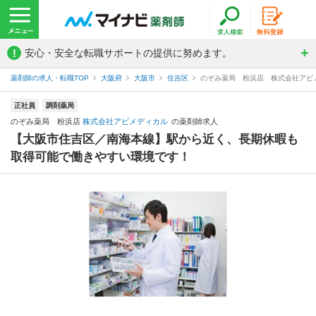
!
安心・安全な転職サポートの提供に努めます。
薬剤師の求人・転職TOP
大阪府
大阪市
住吉区
のぞみ薬局 粉浜店 株式会社アビ
正社員
調剤薬局
のぞみ薬局 粉浜店
株式会社アビメディカル
の薬剤師求人
【大阪市住吉区／南海本線】駅から近く、長期休暇も
取得可能で働きやすい環境です！