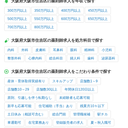
大阪府大阪市住吉区の薬剤師求人を年収で探す
300万円以上
350万円以上
400万円以上
450万円以上
500万円以上
550万円以上
600万円以上
650万円以上
700万円以上
800万円以上
大阪府大阪市住吉区の薬剤師求人を処方科目で探す
内科
外科
皮膚科
耳鼻科
眼科
精神科
小児科
整形外科
心療内科
総合科目
婦人科
歯科
泌尿器科
大阪府大阪市住吉区の薬剤師求人をこだわり条件で探す
産休・育休取得実績有り
スキルアップ
店舗数1～9
店舗数10～29
店舗数30以上
年間休日120日以上
原則、引越しを伴う転勤なし
未経験者も応募可能
新卒も応募可能
住宅補助（手当）あり
残業月10ｈ以下
土日休み（相談可含む）
総合門前
管理職候補
駅チカ
車通勤可
在宅業務あり
登録販売者の求人
夏～秋入職可