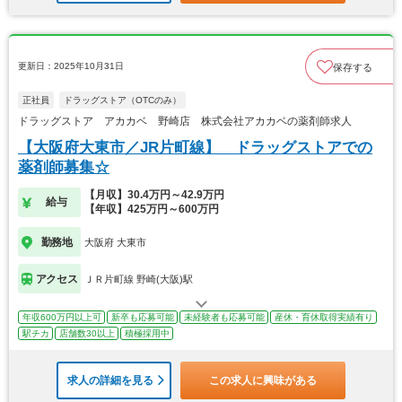
更新日：2025年10月31日
保存する
正社員
ドラッグストア（OTCのみ）
ドラッグストア アカカベ 野崎店 株式会社アカカベの薬剤師求人
【大阪府大東市／JR片町線】 ドラッグストアでの
薬剤師募集☆
【月収】30.4万円～42.9万円
給与
【年収】425万円～600万円
勤務地
大阪府 大東市
アクセス
ＪＲ片町線 野崎(大阪)駅
年収600万円以上可
新卒も応募可能
未経験者も応募可能
産休・育休取得実績有り
駅チカ
店舗数30以上
積極採用中
求人の詳細を見る
この求人に興味がある