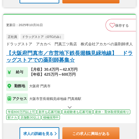
更新日：2025年10月31日
保存する
正社員
ドラッグストア（OTCのみ）
ドラッグストア アカカベ 門真三ツ島店 株式会社アカカベの薬剤師求人
【大阪府門真市／市営地下鉄長堀鶴見緑地線】 ドラ
ッグストアでの薬剤師募集☆
【月収】30.4万円～42.9万円
給与
【年収】425万円～600万円
勤務地
大阪府 門真市
アクセス
大阪市営長堀鶴見緑地線 門真南駅
年収600万円以上可
新卒も応募可能
未経験者も応募可能
産休・育休取得実績有り
駅チカ
店舗数30以上
積極採用中
求人の詳細を見る
この求人に興味がある