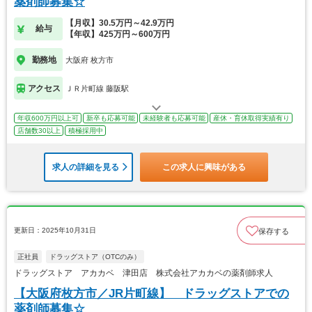
薬剤師募集☆
【月収】30.5万円～42.9万円
給与
【年収】425万円～600万円
勤務地
大阪府 枚方市
アクセス
ＪＲ片町線 藤阪駅
年収600万円以上可
新卒も応募可能
未経験者も応募可能
産休・育休取得実績有り
店舗数30以上
積極採用中
求人の詳細を見る
この求人に興味がある
更新日：2025年10月31日
保存する
正社員
ドラッグストア（OTCのみ）
ドラッグストア アカカベ 津田店 株式会社アカカベの薬剤師求人
【大阪府枚方市／JR片町線】 ドラッグストアでの
薬剤師募集☆