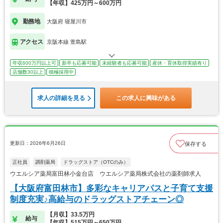
【年収】425万円～600万円
勤務地
大阪府 寝屋川市
アクセス
京阪本線 萱島駅
年収600万円以上可
新卒も応募可能
未経験者も応募可能
産休・育休取得実績有り
店舗数30以上
積極採用中
求人の詳細を見る
この求人に興味がある
更新日：2026年6月26日
保存する
正社員
調剤薬局
ドラッグストア（OTCのみ）
ウエルシア薬局富田林小金台店 ウエルシア薬局株式会社の薬剤師求人
【大阪府富田林市】多彩なキャリアパスと子育て支援
制度充実♪高給与のドラッグストアチェーン◎
【月収】33.5万円
給与
【年収】515万円～650万円