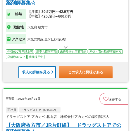
薬剤師募集☆
【月収】30.5万円～42.9万円
給与
【年収】425万円～600万円
勤務地
大阪府 枚方市
アクセス
京阪交野線 星ケ丘(大阪)駅
年収600万円以上可
新卒も応募可能
未経験者も応募可能
産休・育休取得実績有り
店舗数30以上
積極採用中
求人の詳細を見る
この求人に興味がある
更新日：2025年10月31日
保存する
正社員
ドラッグストア（OTCのみ）
ドラッグストア アカカベ 北山店 株式会社アカカベの薬剤師求人
【大阪府枚方市／JR片町線】 ドラッグストアでの