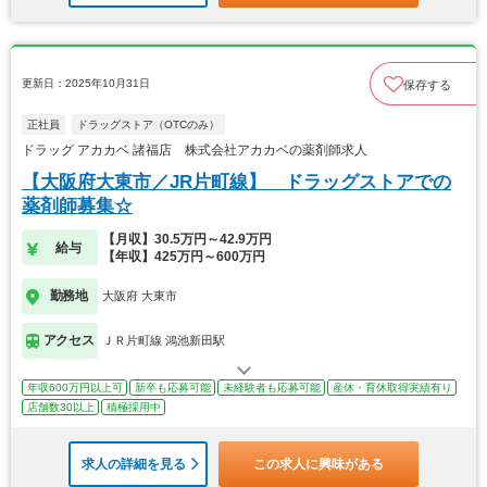
更新日：2025年10月31日
保存する
正社員
ドラッグストア（OTCのみ）
ドラッグ アカカベ 諸福店 株式会社アカカベの薬剤師求人
【大阪府大東市／JR片町線】 ドラッグストアでの
薬剤師募集☆
【月収】30.5万円～42.9万円
給与
【年収】425万円～600万円
勤務地
大阪府 大東市
アクセス
ＪＲ片町線 鴻池新田駅
年収600万円以上可
新卒も応募可能
未経験者も応募可能
産休・育休取得実績有り
店舗数30以上
積極採用中
求人の詳細を見る
この求人に興味がある