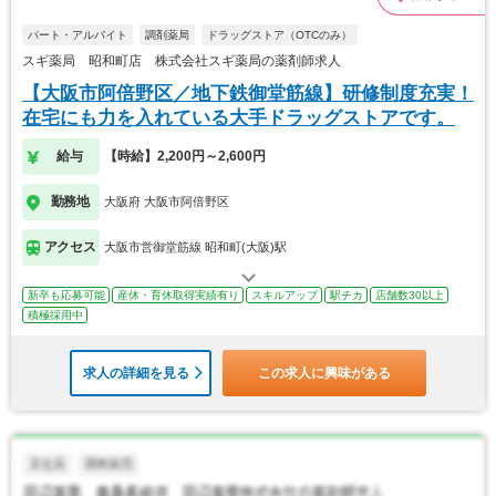
パート・アルバイト
調剤薬局
ドラッグストア（OTCのみ）
スギ薬局 昭和町店 株式会社スギ薬局の薬剤師求人
【大阪市阿倍野区／地下鉄御堂筋線】研修制度充実！
在宅にも力を入れている大手ドラッグストアです。
給与
【時給】2,200円～2,600円
勤務地
大阪府 大阪市阿倍野区
アクセス
大阪市営御堂筋線 昭和町(大阪)駅
新卒も応募可能
産休・育休取得実績有り
スキルアップ
駅チカ
店舗数30以上
積極採用中
求人の詳細を見る
この求人に興味がある