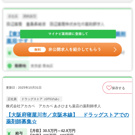
更新日：2025年10月31日
保存する
正社員
ドラッグストア（OTCのみ）
株式会社アカカベ アカカベ あさひまち薬店の薬剤師求人
【大阪府寝屋川市／京阪本線】 ドラッグストアでの
薬剤師募集☆
【月収】30.5万円～42.9万円
給与