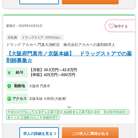
更新日：2025年10月31日
保存する
正社員
ドラッグストア（OTCのみ）
ドラッグ アカカベ 門真大池町店 株式会社アカカベの薬剤師求人
【大阪府門真市／京阪本線】 ドラッグストアでの薬
剤師募集☆
【月収】30.5万円～42.9万円
給与
【年収】425万円～600万円
勤務地
大阪府 門真市
アクセス
京阪本線 大和田(大阪)駅
年収600万円以上可
新卒も応募可能
未経験者も応募可能
産休・育休取得実績有り
駅チカ
店舗数30以上
積極採用中
求人の詳細を見る
この求人に興味がある