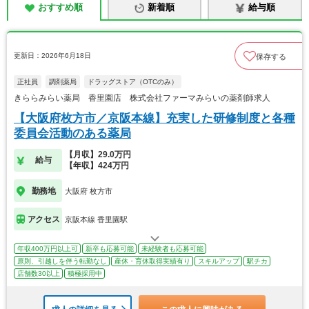
おすすめ順
新着順
給与順
更新日：2026年6月18日
保存する
正社員
調剤薬局
ドラッグストア（OTCのみ）
きららみらい薬局 香里園店 株式会社ファーマみらいの薬剤師求人
【大阪府枚方市／京阪本線】充実した研修制度と各種
委員会活動のある薬局
【月収】29.0万円
給与
【年収】424万円
勤務地
大阪府 枚方市
アクセス
京阪本線 香里園駅
年収400万円以上可
新卒も応募可能
未経験者も応募可能
原則、引越しを伴う転勤なし
産休・育休取得実績有り
スキルアップ
駅チカ
店舗数30以上
積極採用中