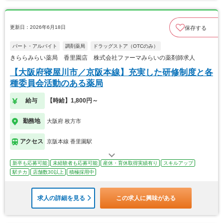
更新日：2026年6月18日
保存する
パート・アルバイト
調剤薬局
ドラッグストア（OTCのみ）
きららみらい薬局 香里園店 株式会社ファーマみらいの薬剤師求人
【大阪府寝屋川市／京阪本線】充実した研修制度と各
種委員会活動のある薬局
給与
【時給】1,800円～
勤務地
大阪府 枚方市
アクセス
京阪本線 香里園駅
新卒も応募可能
未経験者も応募可能
産休・育休取得実績有り
スキルアップ
駅チカ
店舗数30以上
積極採用中
求人の詳細を見る
この求人に興味がある