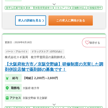
新卒も応募可能
産休・育休取得実績有り
スキルアップ
店舗数30以上
積極採用中
求人の詳細を見る
この求人に興味がある
更新日：2026年6月18日
保存する
パート・アルバイト
ドラッグストア（OTCのみ）
株式会社スギ薬局 枚方甲斐田店の薬剤師求人
【大阪府枚方市／京阪交野線】研修制度の充実した調
剤併設店舗で薬剤師の募集です！
給与
【時給】2,200円～2,600円
勤務地
大阪府 枚方市
アクセス
京阪交野線 宮之阪駅