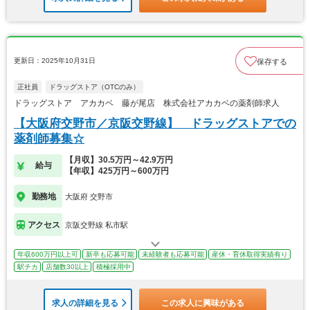
更新日：2025年10月31日
保存する
正社員
ドラッグストア（OTCのみ）
ドラッグストア アカカベ 藤が尾店 株式会社アカカベの薬剤師求人
【大阪府交野市／京阪交野線】 ドラッグストアでの
薬剤師募集☆
【月収】30.5万円～42.9万円
給与
【年収】425万円～600万円
勤務地
大阪府 交野市
アクセス
京阪交野線 私市駅
年収600万円以上可
新卒も応募可能
未経験者も応募可能
産休・育休取得実績有り
駅チカ
店舗数30以上
積極採用中
求人の詳細を見る
この求人に興味がある