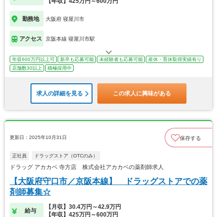
【年収】425万円～600万円
勤務地
大阪府 寝屋川市
アクセス
京阪本線 寝屋川市駅
年収600万円以上可
新卒も応募可能
未経験者も応募可能
産休・育休取得実績有り
店舗数30以上
積極採用中
求人の詳細を見る
この求人に興味がある
更新日：2025年10月31日
保存する
正社員
ドラッグストア（OTCのみ）
ドラッグ アカカベ 寺方店 株式会社アカカベの薬剤師求人
【大阪府守口市／京阪本線】 ドラッグストアでの薬
剤師募集☆
【月収】30.4万円～42.9万円
給与
【年収】425万円～600万円