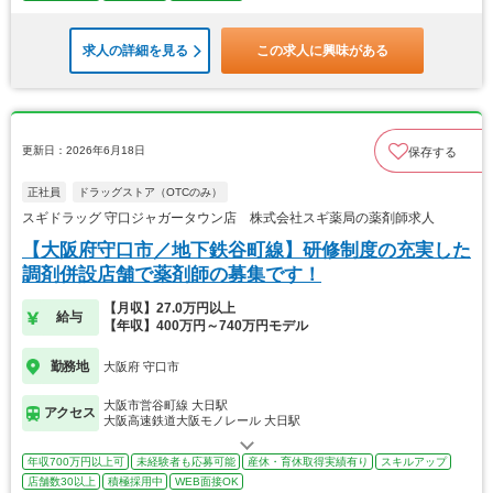
求人の詳細を見る
この求人に興味がある
更新日：2026年6月18日
保存する
正社員
ドラッグストア（OTCのみ）
スギドラッグ 守口ジャガータウン店 株式会社スギ薬局の薬剤師求人
【大阪府守口市／地下鉄谷町線】研修制度の充実した
調剤併設店舗で薬剤師の募集です！
【月収】27.0万円以上
給与
【年収】400万円～740万円モデル
勤務地
大阪府 守口市
大阪市営谷町線 大日駅
アクセス
大阪高速鉄道大阪モノレール 大日駅
年収700万円以上可
未経験者も応募可能
産休・育休取得実績有り
スキルアップ
店舗数30以上
積極採用中
WEB面接OK