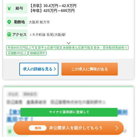
【月収】30.4万円～42.9万円
給与
【年収】425万円～600万円
勤務地
大阪府 枚方市
アクセス
ＪＲ片町線 長尾(大阪)駅
年収600万円以上可
新卒も応募可能
未経験者も応募可能
産休・育休取得実績有り
店舗数30以上
積極採用中
求人の詳細を見る
この求人に興味がある