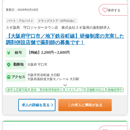
更新日：2026年6月18日
保存する
パート・アルバイト
ドラッグストア（OTCのみ）
スギ薬局 守口ジャガータウン店 株式会社スギ薬局の薬剤師求人
【大阪府守口市／地下鉄谷町線】研修制度の充実した
調剤併設店舗で薬剤師の募集です！
給与
【時給】2,200円～2,600円
勤務地
大阪府 守口市
大阪市営谷町線 大日駅
アクセス
大阪高速鉄道大阪モノレール 大日駅
新卒も応募可能
産休・育休取得実績有り
スキルアップ
店舗数30以上
積極採用中
求人の詳細を見る
この求人に興味がある