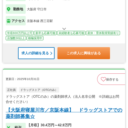
勤務地
大阪府 守口市
アクセス
京阪本線 西三荘駅
年収600万円以上可
新卒も応募可能
未経験者も応募可能
産休・育休取得実績有り
店舗数30以上
積極採用中
求人の詳細を見る
この求人に興味がある
更新日：2025年10月31日
保存する
正社員
ドラッグストア（OTCのみ）
ドラッグストア（OTCのみ）の薬剤師求人（法人名非公開 ※詳細はお問
合せください）
【大阪府寝屋川市／京阪本線】 ドラッグストアでの
薬剤師募集☆
【月収】30.4万円～42.9万円
給与