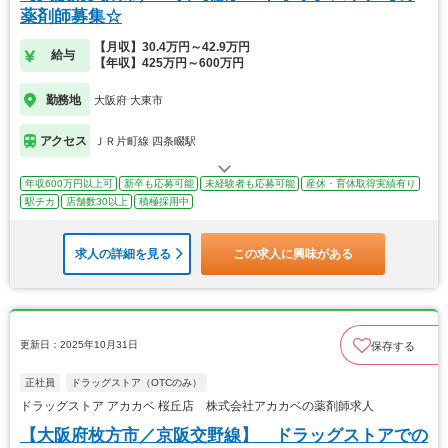
薬剤師募集☆
【月収】30.4万円～42.9万円
給与
【年収】425万円～600万円
勤務地
大阪府 大東市
アクセス
ＪＲ片町線 四条畷駅
年収600万円以上可
新卒も応募可能
未経験者も応募可能
産休・育休取得実績有り
駅チカ
店舗数30以上
積極採用中
求人の詳細を見る
この求人に興味がある
更新日：2025年10月31日
保存する
正社員
ドラッグストア（OTCのみ）
ドラッグストア アカカベ 桜丘店 株式会社アカカベの薬剤師求人
【大阪府枚方市／京阪交野線】 ドラッグストアでの