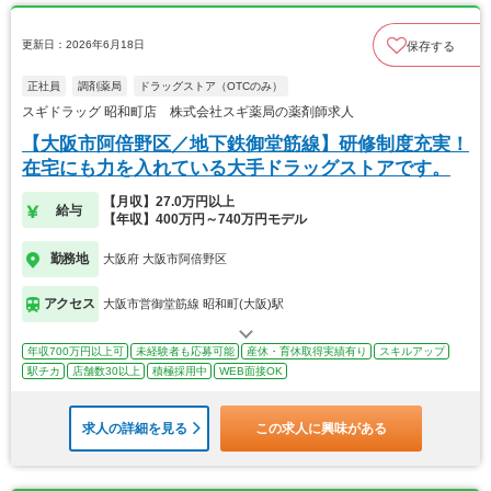
更新日：2026年6月18日
保存する
正社員
調剤薬局
ドラッグストア（OTCのみ）
スギドラッグ 昭和町店 株式会社スギ薬局の薬剤師求人
【大阪市阿倍野区／地下鉄御堂筋線】研修制度充実！
在宅にも力を入れている大手ドラッグストアです。
【月収】27.0万円以上
給与
【年収】400万円～740万円モデル
勤務地
大阪府 大阪市阿倍野区
アクセス
大阪市営御堂筋線 昭和町(大阪)駅
年収700万円以上可
未経験者も応募可能
産休・育休取得実績有り
スキルアップ
駅チカ
店舗数30以上
積極採用中
WEB面接OK
求人の詳細を見る
この求人に興味がある