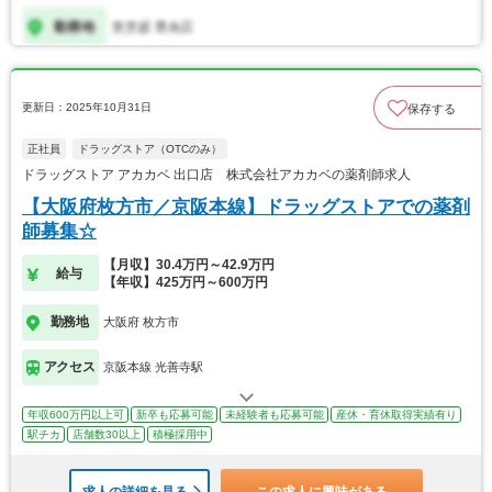
更新日：2025年10月31日
保存する
正社員
ドラッグストア（OTCのみ）
ドラッグストア アカカベ 出口店 株式会社アカカベの薬剤師求人
【大阪府枚方市／京阪本線】ドラッグストアでの薬剤
師募集☆
【月収】30.4万円～42.9万円
給与
【年収】425万円～600万円
勤務地
大阪府 枚方市
アクセス
京阪本線 光善寺駅
年収600万円以上可
新卒も応募可能
未経験者も応募可能
産休・育休取得実績有り
駅チカ
店舗数30以上
積極採用中
求人の詳細を見る
この求人に興味がある