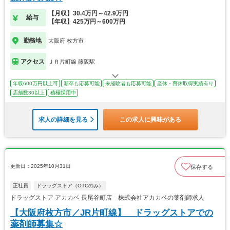
【月収】30.4万円～42.9万円
給与
【年収】425万円～600万円
勤務地
大阪府 枚方市
アクセス
ＪＲ片町線 藤阪駅
年収600万円以上可
新卒も応募可能
未経験者も応募可能
産休・育休取得実績有り
店舗数30以上
積極採用中
求人の詳細を見る
この求人に興味がある
更新日：2025年10月31日
保存する
正社員
ドラッグストア（OTCのみ）
ドラッグストア アカカベ 長尾谷町店 株式会社アカカベの薬剤師求人
【大阪府枚方市／JR片町線】 ドラッグストアでの
薬剤師募集☆