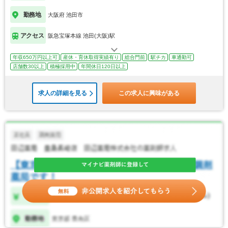
勤務地
大阪府 池田市
アクセス
阪急宝塚本線 池田(大阪)駅
年収650万円以上可
産休・育休取得実績有り
総合門前
駅チカ
車通勤可
店舗数30以上
積極採用中
年間休日120日以上
求人の詳細を見る
この求人に興味がある