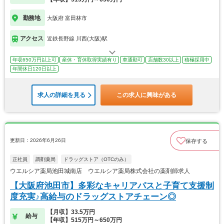
勤務地
大阪府 富田林市
アクセス
近鉄長野線 川西(大阪)駅
年収650万円以上可
産休・育休取得実績有り
車通勤可
店舗数30以上
積極採用中
年間休日120日以上
求人の詳細を見る
この求人に興味がある
更新日：2026年6月26日
保存する
正社員
調剤薬局
ドラッグストア（OTCのみ）
ウエルシア薬局池田城南店 ウエルシア薬局株式会社の薬剤師求人
【大阪府池田市】多彩なキャリアパスと子育て支援制
度充実♪高給与のドラッグストアチェーン◎
【月収】33.5万円
給与
【年収】515万円～650万円