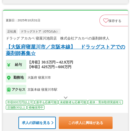
更新日：2025年10月31日
保存する
正社員
ドラッグストア（OTCのみ）
ドラッグ アカカベ 寝屋川池田店 株式会社アカカベの薬剤師求人
【大阪府寝屋川市／京阪本線】 ドラッグストアでの
薬剤師募集☆
【月収】30.5万円～42.9万円
給与
【年収】425万円～600万円
勤務地
大阪府 寝屋川市
アクセス
京阪本線 寝屋川市駅
年収600万円以上可
新卒も応募可能
未経験者も応募可能
産休・育休取得実績有り
店舗数30以上
積極採用中
求人の詳細を見る
この求人に興味がある