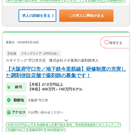
新卒も応募可能
産休・育休取得実績有り
スキルアップ
店舗数30以上
積極採用中
求人の詳細を見る
この求人に興味がある
更新日：2026年6月18日
保存する
正社員
ドラッグストア（OTCのみ）
スギドラッグ 守口寺方店 株式会社スギ薬局の薬剤師求人
【大阪府守口市／地下鉄今里筋線】研修制度の充実し
た調剤併設店舗で薬剤師の募集です！
【月収】27.0万円以上
給与
【年収】400万円～740万円モデル
勤務地
大阪府 守口市
アクセス
※お問い合わせください
年収700万円以上可
未経験者も応募可能
産休・育休取得実績有り
スキルアップ
店舗数30以上
積極採用中
WEB面接OK