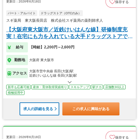
更新日：2026年6月18日
保存する
パート・アルバイト
ドラッグストア（OTCのみ）
スギ薬局 東大阪長田店 株式会社スギ薬局の薬剤師求人
【大阪府東大阪市／近鉄けいはんな線】研修制度充
実！在宅にも力を入れている大手ドラッグストアで
す。
給与
【時給】2,200円～2,600円
勤務地
大阪府 東大阪市
大阪市営中央線 長田(大阪)駅
アクセス
近鉄けいはんな線 長田(大阪)駅
新卒も応募可能
産休・育休取得実績有り
スキルアップ
駅チカ
店舗数30以上
積極採用中
求人の詳細を見る
この求人に興味がある
更新日：2026年6月18日
保存する