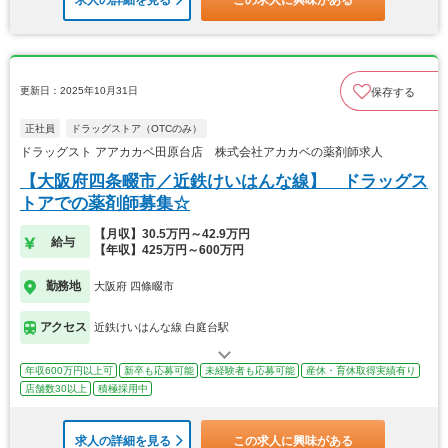
更新日：2025年10月31日
保存する
正社員
ドラッグストア（OTCのみ）
ドラッグスト アアカカベ田原台店 株式会社アカカベの薬剤師求人
【大阪府四条畷市／近鉄けいはんな線】 ドラッグス
トアでの薬剤師募集☆
【月収】30.5万円～42.9万円
給与
【年収】425万円～600万円
勤務地
大阪府 四條畷市
アクセス
近鉄けいはんな線 白庭台駅
年収600万円以上可
新卒も応募可能
未経験者も応募可能
産休・育休取得実績有り
店舗数30以上
積極採用中
求人の詳細を見る
この求人に興味がある