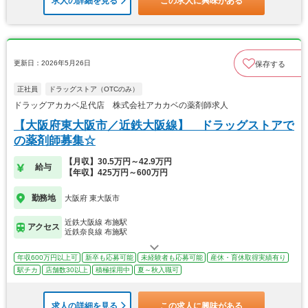
求人の詳細を見る
この求人に興味がある
更新日：2026年5月26日
保存する
正社員
ドラッグストア（OTCのみ）
ドラッグアカカベ足代店 株式会社アカカベの薬剤師求人
【大阪府東大阪市／近鉄大阪線】 ドラッグストアで
の薬剤師募集☆
【月収】30.5万円～42.9万円
給与
【年収】425万円～600万円
勤務地
大阪府 東大阪市
近鉄大阪線 布施駅
アクセス
近鉄奈良線 布施駅
年収600万円以上可
新卒も応募可能
未経験者も応募可能
産休・育休取得実績有り
駅チカ
店舗数30以上
積極採用中
夏～秋入職可
求人の詳細を見る
この求人に興味がある