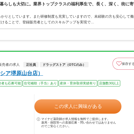
暮らしも大切に。業界トップクラスの福利厚生で、長く、深く、街に寄
っかりとしています。また研修制度も充実していますので、未経験の方も安心して働
受けることで、登録販売者としてのスキルアップを実現で…
保存す
販売者の求人
正社員
ドラッグストア（OTCのみ）
シア堺原山台店）
験者も応募可能
住宅補助（手当）あり
産休・育休取得実績有り
店舗数30以上
この求人に興味がある
マイナビ薬剤師が求人情報を無料でご提供します。
薬局・病院等への直接応募・問い合わせではありません
のでご安心ください。