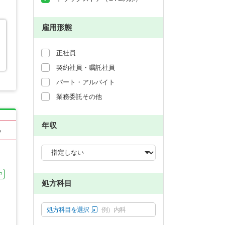
雇用形態
正社員
契約社員・嘱託社員
パート・アルバイト
業務委託その他
年収
る
中
処方科目
処方科目を選択
例）内科