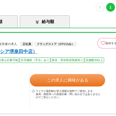
1
順
給与順
保存す
販売者の求人
正社員
ドラッグストア（OTCのみ）
シア堺泉田中店）
験者も応募可能
住宅補助（手当）あり
産休・育休取得実績有り
店舗数30以上
この求人に興味がある
マイナビ薬剤師が求人情報を無料でご提供します。
薬局・病院等への直接応募・問い合わせではありません
のでご安心ください。