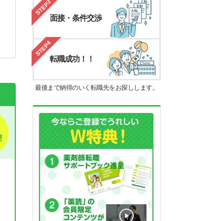
STEP3
面接・条件交渉
STEP4
転職成功！！
最後まで納得のいく転職先をお探しします。