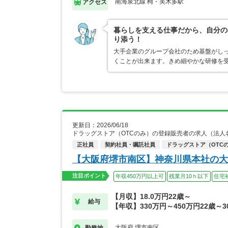
南海泉北線 栂・美木多駅
アクセス
暮らしを支える仕事だから、自分の
り添う！
大手企業のグループ会社のため基盤がし
くことが出来ます。きめ細やかな研修を
更新日：2026/06/18
ドラッグストア（OTCのみ）の登録販売者の求人（法人
正社員
契約社員・嘱託社員
ドラッグストア（OTC
【大阪府堺市南区】神奈川県本社の大
注目ポイント
年収450万円以上可
残業月10ｈ以下
住宅
【月収】18.0万円22歳～
給与
【年収】330万円～450万円22歳～3
大阪府 堺市南区
勤務地