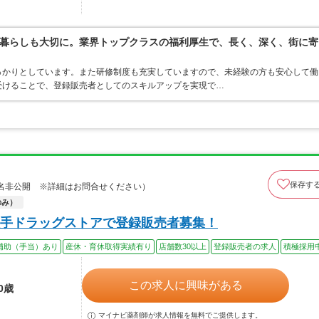
暮らしも大切に。業界トップクラスの福利厚生で、長く、深く、街に寄
っかりとしています。また研修制度も充実していますので、未経験の方も安心して働
受けることで、登録販売者としてのスキルアップを実現で…
保存す
名非公開 ※詳細はお問合せください）
のみ）
手ドラッグストアで登録販売者募集！
補助（手当）あり
産休・育休取得実績有り
店舗数30以上
登録販売者の求人
積極採用
この求人に興味がある
0歳
マイナビ薬剤師が求人情報を無料でご提供します。