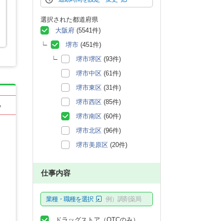
選択された都道府県
大阪府
(5541件)
堺市
(451件)
堺市堺区
(93件)
堺市中区
(61件)
堺市東区
(31件)
堺市西区
(85件)
る
堺市南区
(60件)
堺市北区
(96件)
堺市美原区
(20件)
仕事内容
業種・職種を選択
例）調剤薬局
ドラッグストア（OTCのみ）