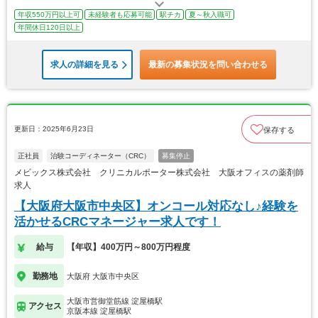
年収550万円以上可
未経験者も応募可能
駅チカ
夏～秋入職可
年間休日120日以上
求人の詳細を見る
最新の募集状況を問い合わせる
更新日：2025年6月23日
保存する
正社員
治験コーディネーター（CRC）
募集停止
メビックス株式会社 クリニカルポーター株式会社 大阪オフィスの薬剤師
求人
【大阪府大阪市中央区】オンコール対応なし♪経験を
活かせるCRCマネージャー求人です！
給与
【年収】400万円～800万円程度
勤務地
大阪府 大阪市中央区
大阪市営御堂筋線 淀屋橋駅
アクセス
京阪本線 淀屋橋駅