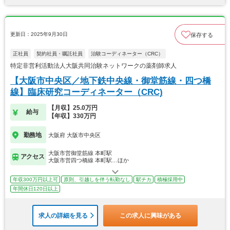
更新日：2025年9月30日
保存する
正社員
契約社員・嘱託社員
治験コーディネーター（CRC）
特定非営利活動法人大阪共同治験ネットワークの薬剤師求人
【大阪市中央区／地下鉄中央線・御堂筋線・四つ橋
線】臨床研究コーディネーター（CRC)
【月収】25.0万円
給与
【年収】330万円
勤務地
大阪府 大阪市中央区
大阪市営御堂筋線 本町駅
アクセス
大阪市営四つ橋線 本町駅…ほか
年収300万円以上可
原則、引越しを伴う転勤なし
駅チカ
積極採用中
年間休日120日以上
求人の詳細を見る
この求人に興味がある