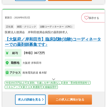
更新日：2026年6月2日
保存する
正社員
病院・クリニック
治験コーディネーター（CRC）
医療法人徳洲会 岸和田徳洲会病院の薬剤師求人
【大阪府／岸和田市】臨床試験(治験)コーディネータ
ーでの薬剤師募集です♪
給与
【年収】367万円
勤務地
大阪府 岸和田市
アクセス
南海電気鉄道 春木駅
年収350万円以上可
原則、引越しを伴う転勤なし
産休・育休取得実績有り
スキルアップ
駅チカ
車通勤可
積極採用中
求人の詳細を見る
この求人に興味がある