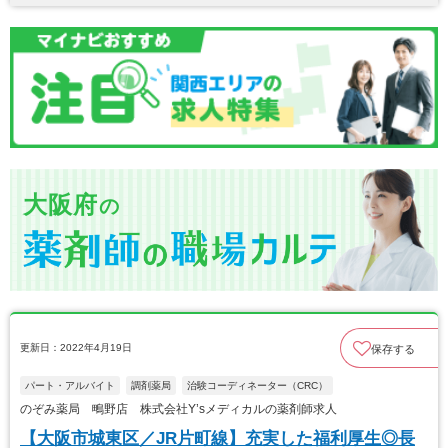
大阪府
の
更新日：2022年4月19日
保存する
パート・アルバイト
調剤薬局
治験コーディネーター（CRC）
のぞみ薬局 鴫野店 株式会社Y’sメディカルの薬剤師求人
【大阪市城東区／JR片町線】充実した福利厚生◎長