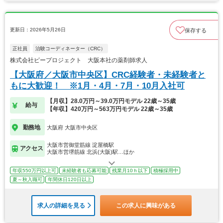
更新日：2026年5月26日
保存する
正社員
治験コーディネーター（CRC）
株式会社ピープロジェクト 大阪本社の薬剤師求人
【大阪府／大阪市中央区】CRC経験者・未経験者と
もに大歓迎！ ※1月・4月・7月・10月入社可
【月収】28.0万円～39.0万円モデル 22歳～35歳
給与
【年収】420万円～563万円モデル 22歳～35歳
勤務地
大阪府 大阪市中央区
大阪市営御堂筋線 淀屋橋駅
アクセス
大阪市営堺筋線 北浜(大阪)駅…ほか
年収550万円以上可
未経験者も応募可能
残業月10ｈ以下
積極採用中
夏～秋入職可
年間休日120日以上
求人の詳細を見る
この求人に興味がある