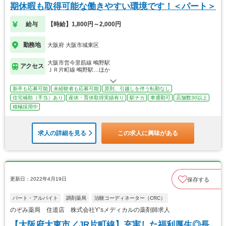
期休暇も取得可能な働きやすい環境です！＜パート＞
給与
【時給】1,800円～2,000円
勤務地
大阪府 大阪市城東区
大阪市営今里筋線 鴫野駅
アクセス
ＪＲ片町線 鴫野駅…ほか
新卒も応募可能
未経験者も応募可能
原則、引越しを伴う転勤なし
住宅補助（手当）あり
産休・育休取得実績有り
駅チカ
車通勤可
店舗数30以上
積極採用中
求人の詳細を見る
この求人に興味がある
更新日：2022年4月19日
保存する
パート・アルバイト
調剤薬局
治験コーディネーター（CRC）
のぞみ薬局 住道店 株式会社Y’sメディカルの薬剤師求人
【大阪府大東市／JR片町線】充実した福利厚生◎長