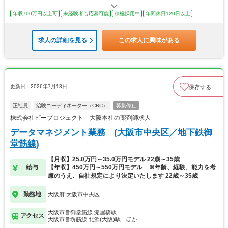
年収700万円以上可
未経験者も応募可能
積極採用中
年間休日120日以上
求人の詳細を見る
この求人に興味がある
更新日：2026年7月13日
保存する
正社員
治験コーディネーター（CRC）
募集停止
株式会社ピープロジェクト 大阪本社の薬剤師求人
データマネジメント業務 (大阪市中央区／地下鉄御
堂筋線)
【月収】25.0万円～35.0万円モデル 22歳～35歳
給与
【年収】450万円～550万円モデル ※年齢、経験、能力を考
慮のうえ、自社規定により決定いたします 22歳～35歳
勤務地
大阪府 大阪市中央区
大阪市営御堂筋線 淀屋橋駅
アクセス
大阪市営堺筋線 北浜(大阪)駅…ほか