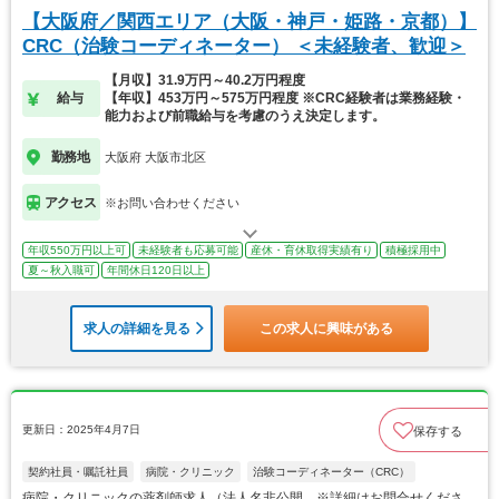
【大阪府／関西エリア（大阪・神戸・姫路・京都）】
CRC（治験コーディネーター） ＜未経験者、歓迎＞
【月収】31.9万円～40.2万円程度
給与
【年収】453万円～575万円程度 ※CRC経験者は業務経験・
能力および前職給与を考慮のうえ決定します。
勤務地
大阪府 大阪市北区
アクセス
※お問い合わせください
年収550万円以上可
未経験者も応募可能
産休・育休取得実績有り
積極採用中
夏～秋入職可
年間休日120日以上
求人の詳細を見る
この求人に興味がある
更新日：2025年4月7日
保存する
契約社員・嘱託社員
病院・クリニック
治験コーディネーター（CRC）
病院・クリニックの薬剤師求人（法人名非公開 ※詳細はお問合せくださ