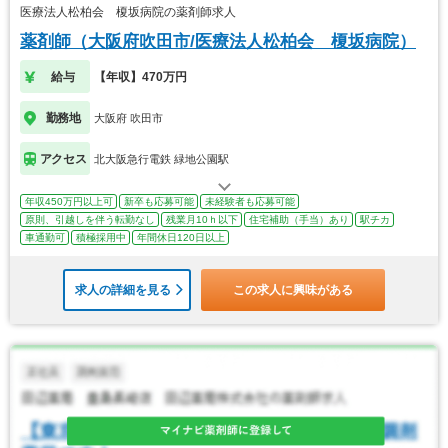
医療法人松柏会 榎坂病院の薬剤師求人
薬剤師（大阪府吹田市/医療法人松柏会 榎坂病院）
給与
【年収】470万円
勤務地
大阪府 吹田市
アクセス
北大阪急行電鉄 緑地公園駅
年収450万円以上可
新卒も応募可能
未経験者も応募可能
原則、引越しを伴う転勤なし
残業月10ｈ以下
住宅補助（手当）あり
駅チカ
車通勤可
積極採用中
年間休日120日以上
求人の詳細を見る
この求人に興味がある