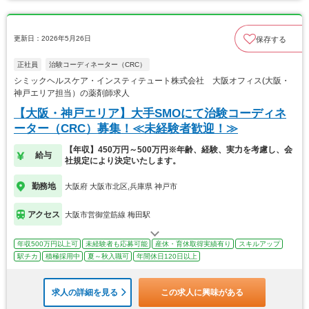
更新日：2026年5月26日
保存する
正社員
治験コーディネーター（CRC）
シミックヘルスケア・インスティテュート株式会社 大阪オフィス(大阪・
神戸エリア担当）の薬剤師求人
【大阪・神戸エリア】大手SMOにて治験コーディネ
ーター（CRC）募集！≪未経験者歓迎！≫
【年収】450万円～500万円※年齢、経験、実力を考慮し、会
給与
社規定により決定いたします。
勤務地
大阪府 大阪市北区,兵庫県 神戸市
アクセス
大阪市営御堂筋線 梅田駅
年収500万円以上可
未経験者も応募可能
産休・育休取得実績有り
スキルアップ
駅チカ
積極採用中
夏～秋入職可
年間休日120日以上
求人の詳細を見る
この求人に興味がある