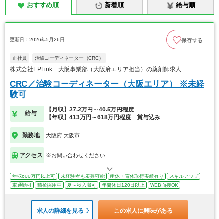
おすすめ順
新着順
給与順
更新日：2026年5月26日
保存する
正社員
治験コーディネーター（CRC）
株式会社EPLink 大阪事業部（大阪府エリア担当）の薬剤師求人
CRC／治験コーディネーター（大阪エリア） ※未経
験可
【月収】27.2万円～40.5万円程度
給与
【年収】413万円～618万円程度 賞与込み
勤務地
大阪府 大阪市
アクセス
※お問い合わせください
年収600万円以上可
未経験者も応募可能
産休・育休取得実績有り
スキルアップ
車通勤可
積極採用中
夏～秋入職可
年間休日120日以上
WEB面接OK
求人の詳細を見る
この求人に興味がある