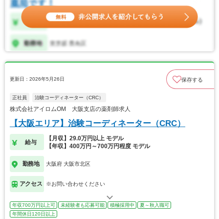
更新日：2026年5月26日
保存する
正社員
治験コーディネーター（CRC）
株式会社アイロムOM 大阪支店の薬剤師求人
【大阪エリア】治験コーディネーター（CRC）
【月収】29.0万円以上 モデル
給与
【年収】400万円～700万円程度 モデル
勤務地
大阪府 大阪市北区
アクセス
※お問い合わせください
年収700万円以上可
未経験者も応募可能
積極採用中
夏～秋入職可
年間休日120日以上