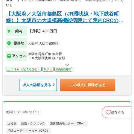
い）
【大阪府／大阪市都島区（JR環状線・地下鉄谷町
線）】大阪市の大規模高機能病院にて院内CRCの募
集◎
給与
【月収】40.0万円
勤務地
大阪府 大阪市都島区
大阪市営谷町線 都島駅
アクセス
ＪＲ大阪環状線 桜ノ宮駅
土日休み（相談可含む）
駅チカ
積極採用中
求人の詳細を見る
この求人に興味がある
更新日：2026年7月15日
保存する
正社員
病院・クリニック
臨床開発モニター（CRA）
治験コーディネーター（CRC）