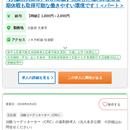
期休暇も取得可能な働きやすい環境です！＜パート＞
給与
【時給】1,800円～2,000円
勤務地
大阪府 大東市
アクセス
ＪＲ片町線 住道駅
新卒も応募可能
未経験者も応募可能
原則、引越しを伴う転勤なし
住宅補助（手当）あり
産休・育休取得実績有り
駅チカ
車通勤可
店舗数30以上
積極採用中
求人の詳細を見る
この求人に興味がある
更新日：2026年8月4日
保存する
正社員
治験コーディネーター（CRC）
治験コーディネーター（CRC）の薬剤師求人（法人名非公開 ※詳細はお
問合せください）