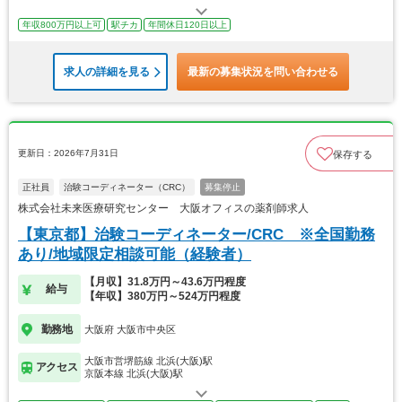
年収800万円以上可
駅チカ
年間休日120日以上
求人の詳細を見る
最新の募集状況を問い合わせる
更新日：2026年7月31日
保存する
正社員
治験コーディネーター（CRC）
募集停止
株式会社未来医療研究センター 大阪オフィスの薬剤師求人
【東京都】治験コーディネーター/CRC ※全国勤務
あり/地域限定相談可能（経験者）
【月収】31.8万円～43.6万円程度
給与
【年収】380万円～524万円程度
勤務地
大阪府 大阪市中央区
大阪市営堺筋線 北浜(大阪)駅
アクセス
京阪本線 北浜(大阪)駅