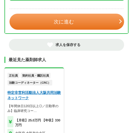
年 3月
次に進む
求人を保存する
最近見た薬剤師求人
正社員
契約社員・嘱託社員
治験コーディネーター（CRC）
特定非営利活動法人大阪共同治験
ネットワーク
【年間休日120日以上◎／日勤帯の
み】臨床研究コー…
【月収】25.0万円 【年収】330
万円