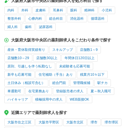
大阪府大阪市中央区の薬剤師求人を処方科目で探す
内科
外科
皮膚科
耳鼻科
眼科
精神科
小児科
整形外科
心療内科
総合科目
消化器科
循環器科
婦人科
歯科
泌尿器科
大阪府大阪市中央区の薬剤師求人をこだわり条件で探す
産休・育休取得実績有り
スキルアップ
店舗数1～9
店舗数10～29
店舗数30以上
年間休日120日以上
原則、引越しを伴う転勤なし
未経験者も応募可能
新卒も応募可能
住宅補助（手当）あり
残業月10ｈ以下
土日休み（相談可含む）
総合門前
管理職候補
駅チカ
車通勤可
在宅業務あり
登録販売者の求人
夏～秋入職可
ハイキャリア
積極採用中の求人
WEB面接OK
近隣エリアで薬剤師求人を探す
大阪市住之江区
大阪市平野区
大阪市北区
堺市
堺市堺区