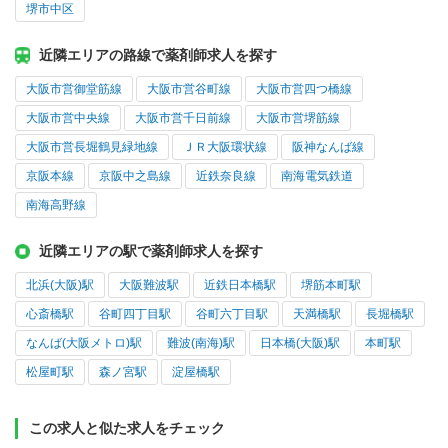
堺市中区
近隣エリアの路線で薬剤師求人を探す
大阪市営御堂筋線
大阪市営谷町線
大阪市営四つ橋線
大阪市営中央線
大阪市営千日前線
大阪市営堺筋線
大阪市営長堀鶴見緑地線
ＪＲ大阪環状線
阪神なんば線
京阪本線
京阪中之島線
近鉄奈良線
南海電気鉄道
南海高野線
近隣エリアの駅で薬剤師求人を探す
北浜(大阪)駅
大阪難波駅
近鉄日本橋駅
堺筋本町駅
心斎橋駅
谷町四丁目駅
谷町六丁目駅
天満橋駅
長堀橋駅
なんば(大阪メトロ)駅
難波(南海)駅
日本橋(大阪)駅
本町駅
松屋町駅
森ノ宮駅
淀屋橋駅
この求人と似た求人をチェック