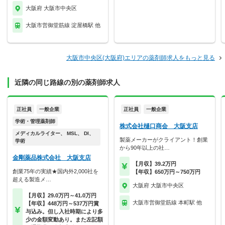
大阪府 大阪市中央区
大阪市営御堂筋線 淀屋橋駅 他
大阪市中央区(大阪府)エリアの薬剤師求人をもっと見る
近隣の同じ路線の別の薬剤師求人
正社員
一般企業
正社員
一般企業
学術・管理薬剤師
株式会社樋口商会 大阪支店
メディカルライター、 MSL、 DI、
製薬メーカーがクライアント！創業
学術
から90年以上の社…
金剛薬品株式会社 大阪支店
【月収】39.2万円
創業75年の実績★国内外2,000社を
【年収】650万円～750万円
超える製造メ…
大阪府 大阪市中央区
【月収】29.0万円～41.0万円
大阪市営御堂筋線 本町駅 他
【年収】448万円～537万円賞
与込み。但し入社時期により多
少の金額変動あり。また左記額