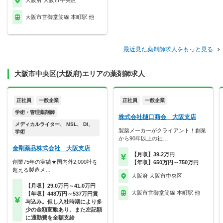
大阪府 大阪市中央区
大阪市営御堂筋線 本町駅 他
最近見た薬剤師求人をもっと見る
大阪市中央区(大阪府)エリアの薬剤師求人
正社員
一般企業
正社員
一般企業
学術・管理薬剤師
株式会社樋口商会 大阪支店
メディカルライター、 MSL、 DI、
製薬メーカーがクライアント！創業
学術
から90年以上の社…
金剛薬品株式会社 大阪支店
【月収】39.2万円
創業75年の実績★国内外2,000社を
【年収】650万円～750万円
超える製造メ…
大阪府 大阪市中央区
【月収】29.0万円～41.0万円
大阪市営御堂筋線 本町駅 他
【年収】448万円～537万円賞
与込み。但し入社時期により多
少の金額変動あり。また左記額
に通勤費を全額支給