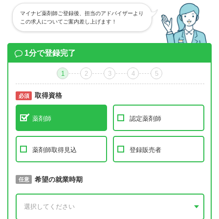
マイナビ薬剤師ご登録後、担当のアドバイザーより
この求人についてご案内差し上げます！
1分で登録完了
1
2
3
4
5
取得資格
必須
必須
薬剤師
認定薬剤師
薬剤師取得見込
登録販売者
取得予定年
希望の就業時期
必須
任意