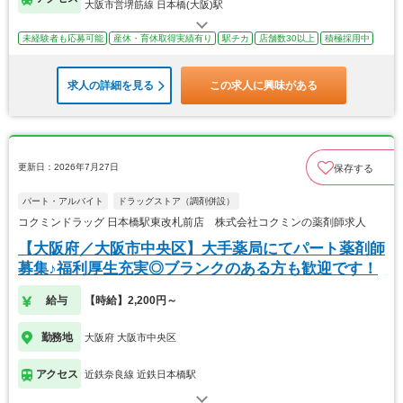
大阪市営堺筋線 日本橋(大阪)駅
未経験者も応募可能
産休・育休取得実績有り
駅チカ
店舗数30以上
積極採用中
求人の詳細を見る
この求人に興味がある
更新日：2026年7月27日
保存する
パート・アルバイト
ドラッグストア（調剤併設）
コクミンドラッグ 日本橋駅東改札前店 株式会社コクミンの薬剤師求人
【大阪府／大阪市中央区】大手薬局にてパート薬剤師
募集♪福利厚生充実◎ブランクのある方も歓迎です！
給与
【時給】2,200円～
勤務地
大阪府 大阪市中央区
アクセス
近鉄奈良線 近鉄日本橋駅