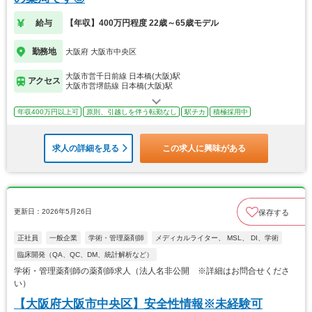
給与
【年収】400万円程度 22歳～65歳モデル
勤務地
大阪府 大阪市中央区
大阪市営千日前線 日本橋(大阪)駅
アクセス
大阪市営堺筋線 日本橋(大阪)駅
年収400万円以上可
原則、引越しを伴う転勤なし
駅チカ
積極採用中
求人の詳細を見る
この求人に興味がある
更新日：2026年5月26日
保存する
正社員
一般企業
学術・管理薬剤師
メディカルライター、 MSL、 DI、学術
臨床開発（QA、QC、DM、統計解析など）
学術・管理薬剤師の薬剤師求人（法人名非公開 ※詳細はお問合せくださ
い）
【大阪府大阪市中央区】安全性情報※未経験可