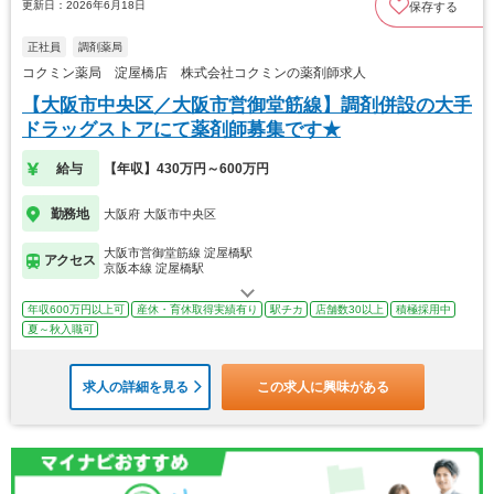
更新日：2026年6月18日
保存する
正社員
調剤薬局
コクミン薬局 淀屋橋店 株式会社コクミンの薬剤師求人
【大阪市中央区／大阪市営御堂筋線】調剤併設の大手
ドラッグストアにて薬剤師募集です★
給与
【年収】430万円～600万円
勤務地
大阪府 大阪市中央区
大阪市営御堂筋線 淀屋橋駅
アクセス
京阪本線 淀屋橋駅
年収600万円以上可
産休・育休取得実績有り
駅チカ
店舗数30以上
積極採用中
夏～秋入職可
求人の詳細を見る
この求人に興味がある