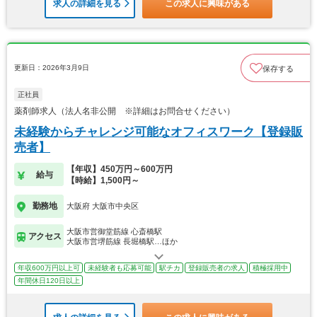
求人の詳細を見る
この求人に興味がある
更新日：2026年3月9日
保存する
正社員
薬剤師求人（法人名非公開 ※詳細はお問合せください）
未経験からチャレンジ可能なオフィスワーク【登録販
売者】
【年収】450万円～600万円
給与
【時給】1,500円～
勤務地
大阪府 大阪市中央区
大阪市営御堂筋線 心斎橋駅
アクセス
大阪市営堺筋線 長堀橋駅…ほか
年収600万円以上可
未経験者も応募可能
駅チカ
登録販売者の求人
積極採用中
年間休日120日以上