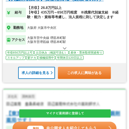
【月収】26.8万円以上
給与
【年収】435万円～650万円程度 ※残業代別途支給 ※経
験・能力・資格等考慮し、法人規程に則して決定します
勤務地
大阪府 大阪市中央区
大阪市営中央線 堺筋本町駅
アクセス
大阪市営堺筋線 堺筋本町駅
年収650万円以上可
土日休み（相談可含む）
産休・育休取得実績有り
スキルアップ
駅チカ
積極採用中
年間休日120日以上
求人の詳細を見る
この求人に興味がある