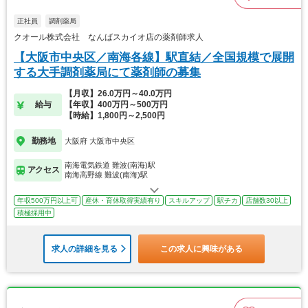
正社員
調剤薬局
クオール株式会社 なんばスカイオ店の薬剤師求人
【大阪市中央区／南海各線】駅直結／全国規模で展開
する大手調剤薬局にて薬剤師の募集
【月収】26.0万円～40.0万円
給与
【年収】400万円～500万円
【時給】1,800円～2,500円
勤務地
大阪府 大阪市中央区
南海電気鉄道 難波(南海)駅
アクセス
南海高野線 難波(南海)駅
年収500万円以上可
産休・育休取得実績有り
スキルアップ
駅チカ
店舗数30以上
積極採用中
求人の詳細を見る
この求人に興味がある