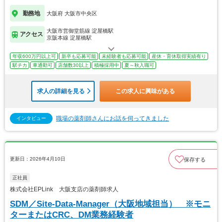
勤務地
大阪府 大阪市中央区
大阪市営御堂筋線 淀屋橋駅
アクセス
京阪本線 淀屋橋駅
年収600万円以上可
新卒も応募可能
未経験者も応募可能
産休・育休取得実績有り
駅チカ
車通勤可
店舗数30以上
積極採用中
夏～秋入職可
求人の詳細を見る
この求人に興味がある
職場の薬剤師さんにお話を伺ってきました
インタビュー
更新日：2026年4月10日
保存する
正社員
株式会社EPLink 大阪支店の薬剤師求人
SDM／Site-Data-Manager（大阪地域担当） ※モニ
ターまたはCRC、DM業務経験者