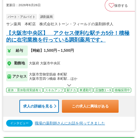
更新日：2026年6月26日
保存する
パート・アルバイト
調剤薬局
サン薬局 本町店 株式会社ストーン・フィールドの薬剤師求人
【大阪市中央区】 アクセス便利な駅チカ5分！積極
的に在宅業務を行っている調剤薬局です。
給与
【時給】1,500円～1,500円
勤務地
大阪府 大阪市中央区
大阪市営御堂筋線 本町駅
アクセス
大阪市営四つ橋線 本町駅…ほか
産休・育休取得実績有り
スキルアップ
駅チカ
車通勤可
店舗数1～9
積極採用中
求人の詳細を見る
この求人に興味がある
職場の薬剤師さんにお話を伺ってきました
インタビュー