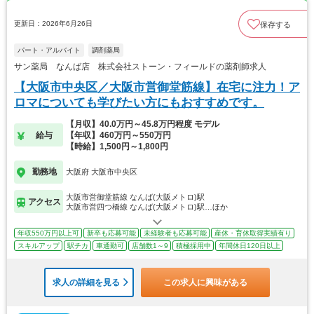
更新日：2026年6月26日
保存する
パート・アルバイト
調剤薬局
サン薬局 なんば店 株式会社ストーン・フィールドの薬剤師求人
【大阪市中央区／大阪市営御堂筋線】在宅に注力！ア
ロマについても学びたい方にもおすすめです。
【月収】40.0万円～45.8万円程度 モデル
給与
【年収】460万円～550万円
【時給】1,500円～1,800円
勤務地
大阪府 大阪市中央区
大阪市営御堂筋線 なんば(大阪メトロ)駅
アクセス
大阪市営四つ橋線 なんば(大阪メトロ)駅…ほか
年収550万円以上可
新卒も応募可能
未経験者も応募可能
産休・育休取得実績有り
スキルアップ
駅チカ
車通勤可
店舗数1～9
積極採用中
年間休日120日以上
求人の詳細を見る
この求人に興味がある