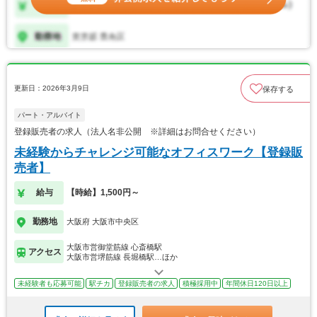
更新日：2026年3月9日
保存する
パート・アルバイト
登録販売者の求人（法人名非公開 ※詳細はお問合せください）
未経験からチャレンジ可能なオフィスワーク【登録販
売者】
給与
【時給】1,500円～
勤務地
大阪府 大阪市中央区
大阪市営御堂筋線 心斎橋駅
アクセス
大阪市営堺筋線 長堀橋駅…ほか
未経験者も応募可能
駅チカ
登録販売者の求人
積極採用中
年間休日120日以上