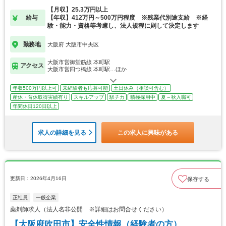
【月収】25.3万円以上
給与
【年収】412万円～500万円程度 ※残業代別途支給 ※経
験・能力・資格等考慮し、法人規程に則して決定します
勤務地
大阪府 大阪市中央区
大阪市営御堂筋線 本町駅
アクセス
大阪市営四つ橋線 本町駅…ほか
年収500万円以上可
未経験者も応募可能
土日休み（相談可含む）
産休・育休取得実績有り
スキルアップ
駅チカ
積極採用中
夏～秋入職可
年間休日120日以上
求人の詳細を見る
この求人に興味がある
更新日：2026年4月16日
保存する
正社員
一般企業
薬剤師求人（法人名非公開 ※詳細はお問合せください）
【大阪府吹田市】安全性情報（経験者の方）