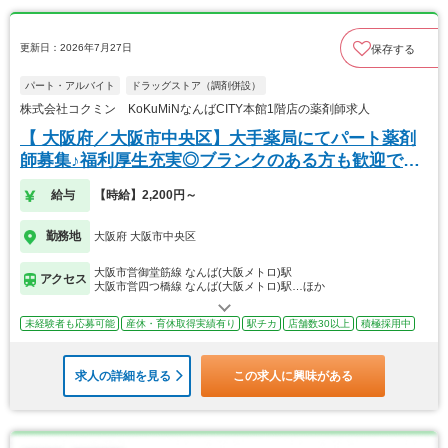
更新日：2026年7月27日
保存する
パート・アルバイト
ドラッグストア（調剤併設）
株式会社コクミン KoKuMiNなんばCITY本館1階店の薬剤師求人
【 大阪府／大阪市中央区】大手薬局にてパート薬剤
師募集♪福利厚生充実◎ブランクのある方も歓迎で
す！
給与
【時給】2,200円～
勤務地
大阪府 大阪市中央区
大阪市営御堂筋線 なんば(大阪メトロ)駅
アクセス
大阪市営四つ橋線 なんば(大阪メトロ)駅…ほか
未経験者も応募可能
産休・育休取得実績有り
駅チカ
店舗数30以上
積極採用中
求人の詳細を見る
この求人に興味がある