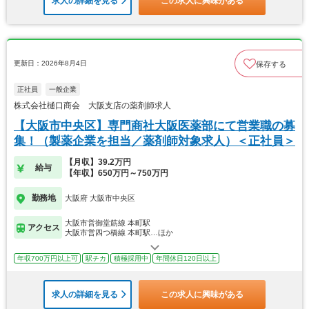
求人の詳細を見る
この求人に興味がある
更新日：2026年8月4日
保存する
正社員
一般企業
株式会社樋口商会 大阪支店の薬剤師求人
【大阪市中央区】専門商社大阪医薬部にて営業職の募
集！（製薬企業を担当／薬剤師対象求人）＜正社員＞
【月収】39.2万円
給与
【年収】650万円～750万円
勤務地
大阪府 大阪市中央区
大阪市営御堂筋線 本町駅
アクセス
大阪市営四つ橋線 本町駅…ほか
年収700万円以上可
駅チカ
積極採用中
年間休日120日以上
求人の詳細を見る
この求人に興味がある