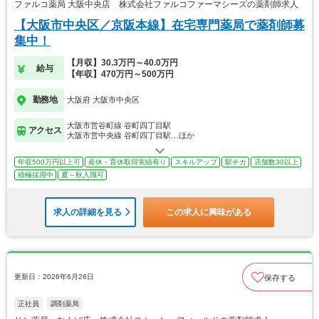
ファルコ薬局 大阪中央店 株式会社ファルコファーマシーズの薬剤師求人
【大阪市中央区／京阪本線】在宅専門薬局で薬剤師募
集中！
【月収】30.3万円～40.0万円
給与
【年収】470万円～500万円
勤務地
大阪府 大阪市中央区
大阪市営谷町線 谷町四丁目駅
アクセス
大阪市営中央線 谷町四丁目駅…ほか
年収500万円以上可
産休・育休取得実績有り
スキルアップ
駅チカ
店舗数30以上
積極採用中
夏～秋入職可
求人の詳細を見る
この求人に興味がある
更新日：2026年6月26日
保存する
正社員
調剤薬局