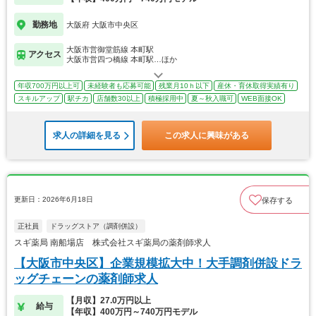
勤務地
大阪府 大阪市中央区
大阪市営御堂筋線 本町駅
アクセス
大阪市営四つ橋線 本町駅…ほか
年収700万円以上可
未経験者も応募可能
残業月10ｈ以下
産休・育休取得実績有り
スキルアップ
駅チカ
店舗数30以上
積極採用中
夏～秋入職可
WEB面接OK
求人の詳細を見る
この求人に興味がある
更新日：2026年6月18日
保存する
正社員
ドラッグストア（調剤併設）
スギ薬局 南船場店 株式会社スギ薬局の薬剤師求人
【大阪市中央区】企業規模拡大中！大手調剤併設ドラ
ッグチェーンの薬剤師求人
【月収】27.0万円以上
給与
【年収】400万円～740万円モデル