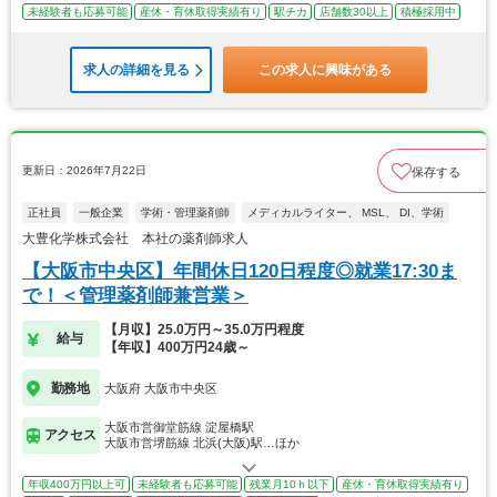
未経験者も応募可能
産休・育休取得実績有り
駅チカ
店舗数30以上
積極採用中
求人の詳細を見る
この求人に興味がある
更新日：2026年7月22日
保存する
正社員
一般企業
学術・管理薬剤師
メディカルライター、 MSL、 DI、学術
大豊化学株式会社 本社の薬剤師求人
【大阪市中央区】年間休日120日程度◎就業17:30ま
で！＜管理薬剤師兼営業＞
【月収】25.0万円～35.0万円程度
給与
【年収】400万円24歳～
勤務地
大阪府 大阪市中央区
大阪市営御堂筋線 淀屋橋駅
アクセス
大阪市営堺筋線 北浜(大阪)駅…ほか
年収400万円以上可
未経験者も応募可能
残業月10ｈ以下
産休・育休取得実績有り