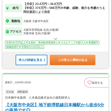
【月収】23.4万円～36.8万円
給与
【年収】374万円～588万円※年齢、経験、能力を考慮のうえ
同社規定により決定
勤務地
大阪府 大阪市中央区
大阪市営堺筋線 北浜(大阪)駅
アクセス
京阪本線 北浜(大阪)駅
年収550万円以上可
産休・育休取得実績有り
スキルアップ
駅チカ
車通勤可
積極採用中
年間休日120日以上
求人の詳細を見る
この求人に興味がある
更新日：2026年1月8日
保存する
正社員
調剤薬局
日本橋中央薬局 八木薬品株式会社の薬剤師求人
【大阪市中央区】地下鉄堺筋線日本橋駅から徒歩5分
の薬局です◎