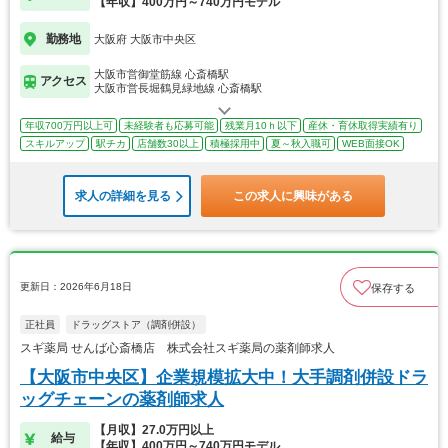
【年収】400万円～740万円モデル
勤務地
大阪府 大阪市中央区
大阪市営御堂筋線 心斎橋駅
アクセス
大阪市営長堀鶴見緑地線 心斎橋駅
年収700万円以上可
未経験者も応募可能
残業月10ｈ以下
産休・育休取得実績有り
スキルアップ
駅チカ
店舗数30以上
積極採用中
夏～秋入職可
WEB面接OK
求人の詳細を見る
この求人に興味がある
更新日：2026年6月18日
保存する
正社員
ドラッグストア（調剤併設）
スギ薬局 せんば心斎橋店 株式会社スギ薬局の薬剤師求人
【大阪市中央区】企業規模拡大中！大手調剤併設ドラ
ッグチェーンの薬剤師求人
【月収】27.0万円以上
給与
【年収】400万円～740万円モデル