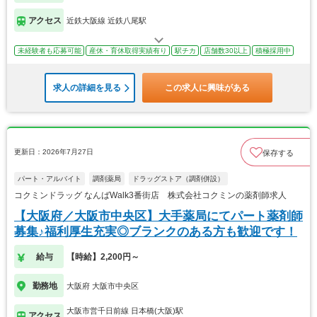
アクセス
近鉄大阪線 近鉄八尾駅
未経験者も応募可能
産休・育休取得実績有り
駅チカ
店舗数30以上
積極採用中
求人の詳細を見る
この求人に興味がある
更新日：2026年7月27日
保存する
パート・アルバイト
調剤薬局
ドラッグストア（調剤併設）
コクミンドラッグ なんばWalk3番街店 株式会社コクミンの薬剤師求人
【大阪府／大阪市中央区】大手薬局にてパート薬剤師
募集♪福利厚生充実◎ブランクのある方も歓迎です！
給与
【時給】2,200円～
勤務地
大阪府 大阪市中央区
大阪市営千日前線 日本橋(大阪)駅
アクセス