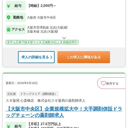
給与
【時給】2,000円～
勤務地
大阪府 大阪市中央区
大阪市営堺筋線 北浜(大阪)駅
アクセス
京阪本線 北浜(大阪)駅
新卒も応募可能
駅チカ
店舗数30以上
積極採用中
求人の詳細を見る
この求人に興味がある
更新日：2026年6月18日
保存する
正社員
ドラッグストア（調剤併設）
スギ薬局 心斎橋店 株式会社スギ薬局の薬剤師求人
【大阪市中央区】企業規模拡大中！大手調剤併設ドラ
ッグチェーンの薬剤師求人
【月収】27.0万円以上
給与