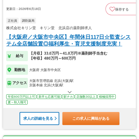
更新日：2026年6月18日
保存する
正社員
調剤薬局
株式会社キリン堂 キリン堂 北浜店の薬剤師求人
【大阪府／大阪市中央区】年間休日117日☆監査シス
テム全店舗設置◎福利厚生・育児支援制度充実！
【月収】33.0万円～41.0万円※薬剤師手当含む
給与
【年収】480万円～600万円
勤務地
大阪府 大阪市中央区
大阪市営堺筋線 北浜(大阪)駅
アクセス
京阪本線 北浜(大阪)駅
年収600万円以上可
新卒も応募可能
駅チカ
店舗数30以上
積極採用中
夏～秋入職可
求人の詳細を見る
この求人に興味がある