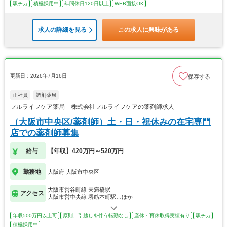
駅チカ
積極採用中
年間休日120日以上
WEB面接OK
求人の詳細を見る
この求人に興味がある
更新日：2026年7月16日
保存する
正社員
調剤薬局
フルライフケア薬局 株式会社フルライフケアの薬剤師求人
（大阪市中央区/薬剤師）土・日・祝休みの在宅専門
店での薬剤師募集
給与
【年収】420万円～520万円
勤務地
大阪府 大阪市中央区
大阪市営谷町線 天満橋駅
アクセス
大阪市営中央線 堺筋本町駅…ほか
年収500万円以上可
原則、引越しを伴う転勤なし
産休・育休取得実績有り
駅チカ
積極採用中