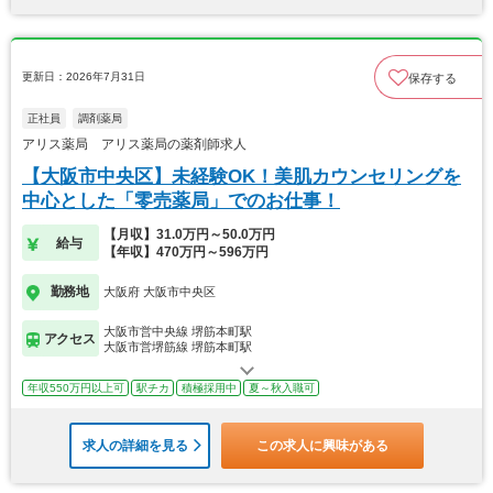
更新日：2026年7月31日
保存する
正社員
調剤薬局
アリス薬局 アリス薬局の薬剤師求人
【大阪市中央区】未経験OK！美肌カウンセリングを
中心とした「零売薬局」でのお仕事！
【月収】31.0万円～50.0万円
給与
【年収】470万円～596万円
勤務地
大阪府 大阪市中央区
大阪市営中央線 堺筋本町駅
アクセス
大阪市営堺筋線 堺筋本町駅
年収550万円以上可
駅チカ
積極採用中
夏～秋入職可
求人の詳細を見る
この求人に興味がある