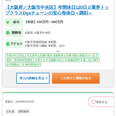
【大阪府／大阪市中央区】年間休日120日☆業界トッ
プクラスDgsチェーンの安心母体◎＜調剤＞
給与
【年収】430万円～560万円
勤務地
大阪府 大阪市中央区
大阪市営御堂筋線 本町駅
アクセス
大阪市営四つ橋線 本町駅…ほか
年収550万円以上可
新卒も応募可能
未経験者も応募可能
残業月10ｈ以下
産休・育休取得実績有り
駅チカ
店舗数30以上
積極採用中
夏～秋入職可
在宅業務あり
WEB面接OK
求人の詳細を見る
この求人に興味がある
更新日：2026年6月29日
保存する
正社員
調剤薬局