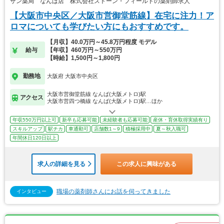
サン薬局 なんば店 株式会社ストーン・フィールドの薬剤師求人
【大阪市中央区／大阪市営御堂筋線】在宅に注力！ア
ロマについても学びたい方にもおすすめです。
【月収】40.0万円～45.8万円程度 モデル
給与
【年収】460万円～550万円
【時給】1,500円～1,800円
勤務地
大阪府 大阪市中央区
大阪市営御堂筋線 なんば(大阪メトロ)駅
アクセス
大阪市営四つ橋線 なんば(大阪メトロ)駅…ほか
年収550万円以上可
新卒も応募可能
未経験者も応募可能
産休・育休取得実績有り
スキルアップ
駅チカ
車通勤可
店舗数1～9
積極採用中
夏～秋入職可
年間休日120日以上
求人の詳細を見る
この求人に興味がある
職場の薬剤師さんにお話を伺ってきました
インタビュー