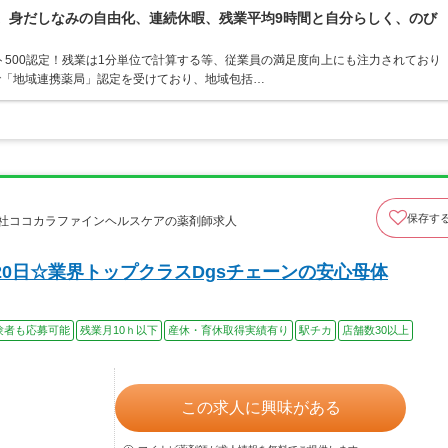
境。身だしなみの自由化、連続休暇、残業平均9時間と自分らしく、のび
ト500認定！残業は1分単位で計算する等、従業員の満足度向上にも注力されており
で「地域連携薬局」認定を受けており、地域包括…
保存す
会社ココカラファインヘルスケアの薬剤師求人
0日☆業界トップクラスDgsチェーンの安心母体
験者も応募可能
残業月10ｈ以下
産休・育休取得実績有り
駅チカ
店舗数30以上
この求人に興味がある