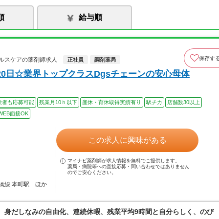
順
給与順
保存す
ルスケアの薬剤師求人
正社員
調剤薬局
0日☆業界トップクラスDgsチェーンの安心母体
験者も応募可能
残業月10ｈ以下
産休・育休取得実績有り
駅チカ
店舗数30以上
WEB面接OK
この求人に興味がある
マイナビ薬剤師が求人情報を無料でご提供します。
薬局・病院等への直接応募・問い合わせではありません
のでご安心ください。
橋線 本町駅…ほか
境。身だしなみの自由化、連続休暇、残業平均9時間と自分らしく、のび