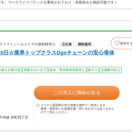
です。ワークライフバランスを重視されており、長期休みも相談可能です！
保存す
カラファインヘルスケアの薬剤師求人
正社員
調剤薬局
0日☆業界トップクラスDgsチェーンの安心母体
験者も応募可能
残業月10ｈ以下
産休・育休取得実績有り
駅チカ
店舗数30以上
この求人に興味がある
マイナビ薬剤師が求人情報を無料でご提供します。
薬局・病院等への直接応募・問い合わせではありません
のでご安心ください。
中央線 谷町四丁目