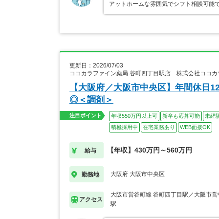
アットホームな雰囲気でシフト相談可能
更新日：2026/07/03
ココカラファイン薬局 谷町四丁目駅店 株式会社ココ
【大阪府／大阪市中央区】年間休日12
◎＜調剤＞
注目ポイント
年収550万円以上可
新卒も応募可能
未経
積極採用中
在宅業務あり
WEB面接OK
【年収】430万円～560万円
給与
大阪府 大阪市中央区
勤務地
大阪市営谷町線 谷町四丁目駅／大阪市営
アクセス
駅