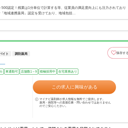
ト500認定！残業は1分単位で計算する等、従業員の満足度向上にも注力されており
で「地域連携薬局」認定を受けており、地域包括…
保存す
バイト
調剤薬局
】
カ
車通勤可
店舗数1～9
積極採用中
在宅業務あり
この求人に興味がある
マイナビ薬剤師が求人情報を無料でご提供します。
薬局・病院等への直接応募・問い合わせではありません
のでご安心ください。