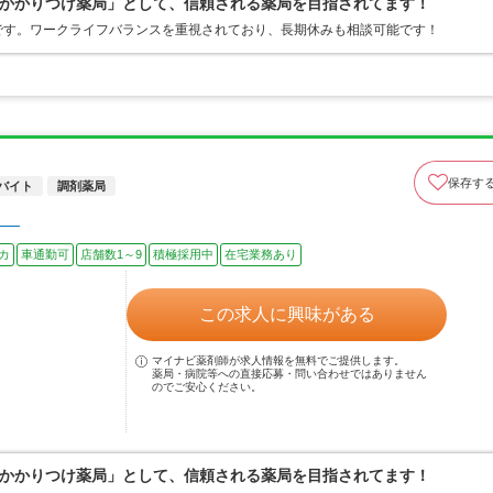
かかりつけ薬局」として、信頼される薬局を目指されてます！
です。ワークライフバランスを重視されており、長期休みも相談可能です！
保存す
バイト
調剤薬局
】
カ
車通勤可
店舗数1～9
積極採用中
在宅業務あり
この求人に興味がある
マイナビ薬剤師が求人情報を無料でご提供します。
薬局・病院等への直接応募・問い合わせではありません
のでご安心ください。
かかりつけ薬局」として、信頼される薬局を目指されてます！