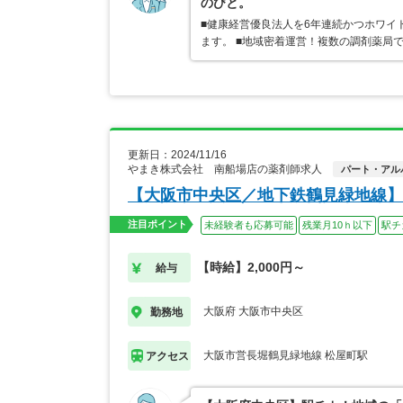
のびと。
■健康経営優良法人を6年連続かつホワイ
ます。 ■地域密着運営！複数の調剤薬局
更新日：2024/11/16
やまき株式会社 南船場店の薬剤師求人
パート・アル
【大阪市中央区／地下鉄鶴見緑地線
注目ポイント
未経験者も応募可能
残業月10ｈ以下
駅チ
【時給】2,000円～
給与
大阪府 大阪市中央区
勤務地
大阪市営長堀鶴見緑地線 松屋町駅
アクセス