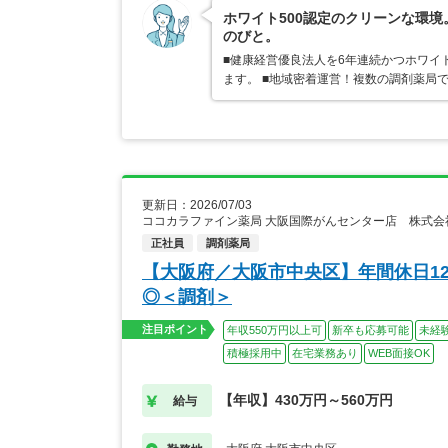
ホワイト500認定のクリーンな環
のびと。
■健康経営優良法人を6年連続かつホワイ
ます。 ■地域密着運営！複数の調剤薬局
更新日：2026/07/03
ココカラファイン薬局 大阪国際がんセンター店 株式
正社員
調剤薬局
【大阪府／大阪市中央区】年間休日12
◎＜調剤＞
注目ポイント
年収550万円以上可
新卒も応募可能
未経
積極採用中
在宅業務あり
WEB面接OK
【年収】430万円～560万円
給与