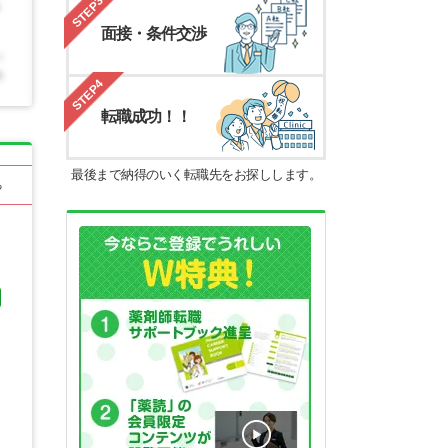
STEP3
面接・条件交渉
STEP4
転職成功！！
最後まで納得のいく転職先をお探しします。
る