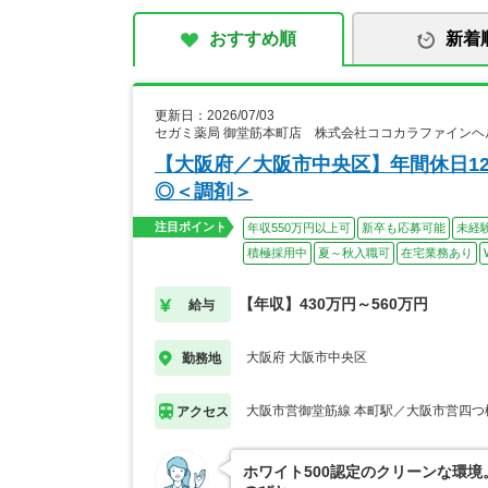
おすすめ順
新着
更新日：2026/07/03
セガミ薬局 御堂筋本町店 株式会社ココカラファインヘ
【大阪府／大阪市中央区】年間休日12
◎＜調剤＞
注目ポイント
年収550万円以上可
新卒も応募可能
未経
積極採用中
夏～秋入職可
在宅業務あり
【年収】430万円～560万円
給与
大阪府 大阪市中央区
勤務地
大阪市営御堂筋線 本町駅／大阪市営四つ
アクセス
ホワイト500認定のクリーンな環