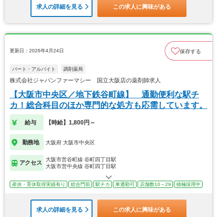
求人の詳細を見る
この求人に興味がある
更新日：2026年4月24日
保存する
パート・アルバイト
調剤薬局
株式会社ジャパンファーマシー 国立大阪店の薬剤師求人
【大阪市中央区／地下鉄谷町線】 通勤便利な駅チ
カ！総合科目のほか専門的な処方も応需しています。
給与
【時給】1,800円～
勤務地
大阪府 大阪市中央区
大阪市営谷町線 谷町四丁目駅
アクセス
大阪市営中央線 谷町四丁目駅
産休・育休取得実績有り
総合門前
駅チカ
車通勤可
店舗数10～29
積極採用中
求人の詳細を見る
この求人に興味がある