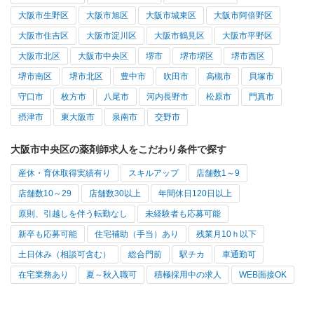
大阪市生野区
大阪市旭区
大阪市城東区
大阪市阿倍野区
大阪市住吉区
大阪市淀川区
大阪市鶴見区
大阪市平野区
大阪市北区
大阪市中央区
堺市
堺市堺区
堺市西区
堺市南区
堺市北区
豊中市
吹田市
高槻市
貝塚市
守口市
枚方市
八尾市
河内長野市
松原市
門真市
摂津市
東大阪市
泉南市
交野市
大阪市中央区の薬剤師求人をこだわり条件で探す
産休・育休取得実績有り
スキルアップ
店舗数1～9
店舗数10～29
店舗数30以上
年間休日120日以上
原則、引越しを伴う転勤なし
未経験者も応募可能
新卒も応募可能
住宅補助（手当）あり
残業月10ｈ以下
土日休み（相談可含む）
総合門前
駅チカ
車通勤可
在宅業務あり
夏～秋入職可
積極採用中の求人
WEB面接OK