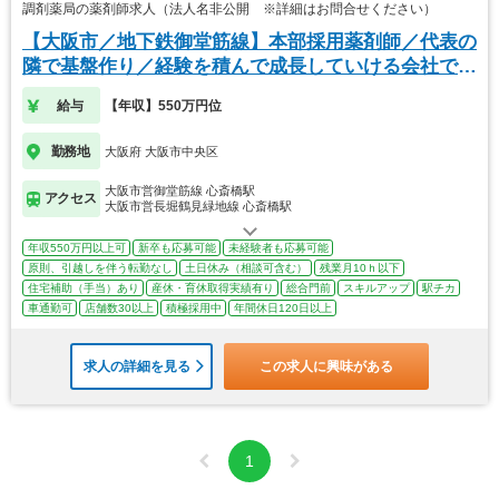
調剤薬局の薬剤師求人（法人名非公開 ※詳細はお問合せください）
【大阪市／地下鉄御堂筋線】本部採用薬剤師／代表の
隣で基盤作り／経験を積んで成長していける会社で
す！
給与
【年収】550万円位
勤務地
大阪府 大阪市中央区
大阪市営御堂筋線 心斎橋駅
アクセス
大阪市営長堀鶴見緑地線 心斎橋駅
年収550万円以上可
新卒も応募可能
未経験者も応募可能
原則、引越しを伴う転勤なし
土日休み（相談可含む）
残業月10ｈ以下
住宅補助（手当）あり
産休・育休取得実績有り
総合門前
スキルアップ
駅チカ
車通勤可
店舗数30以上
積極採用中
年間休日120日以上
求人の詳細を見る
この求人に興味がある
1