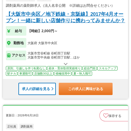
調剤薬局の薬剤師求人（法人名非公開 ※詳細はお問合せください）
【大阪市中央区／地下鉄線・京阪線】2017年4月オー
プン！一緒に新しい店舗作りに携わってみませんか？
給与
【時給】2,000円～
勤務地
大阪府 大阪市中央区
大阪市営谷町線 谷町四丁目駅
アクセス
大阪市営中央線 谷町四丁目駅…ほか
原則、引越しを伴う転勤なし
産休・育休取得実績有り
総合門前
スキルアップ
駅チカ
車通勤可
店舗数30以上
積極採用中
夏～秋入職可
求人の詳細を見る
この求人に興味がある
更新日：2026年6月18日
保存する
正社員
調剤薬局