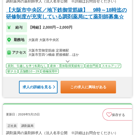
調剤薬局の薬剤師求人（法人名非公開 ※詳細はお問合せください）
【大阪市中央区／地下鉄御堂筋線】 9時～18時迄の
研修制度が充実している調剤薬局にて薬剤師募集☆
給与
【時給】2,000円～2,000円
勤務地
大阪府 大阪市中央区
大阪市営御堂筋線 淀屋橋駅
アクセス
大阪市営四つ橋線 肥後橋駅…ほか
原則、引越しを伴う転勤なし
産休・育休取得実績有り
総合門前
スキルアップ
駅チカ
店舗数10～29
積極採用中
求人の詳細を見る
この求人に興味がある
更新日：2026年5月15日
保存する
正社員
調剤薬局
調剤薬局の薬剤師求人（法人名非公開 ※詳細はお問合せください）