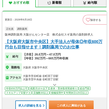
おすすめ順
新着順
給与順
更新日：2026年6月18日
保存する
正社員
調剤薬局
阪神調剤薬局 大阪がんセンター店 株式会社スギ薬局の薬剤師求人
【大阪府大阪市中央区】大手法人が母体◎年収600万
円台も目指せます！調剤薬局でのお仕事
【月収】26.0万円～47.0万円
給与
【年収】392万円～665万円年収例
勤務地
大阪府 大阪市中央区
大阪市営谷町線 谷町四丁目駅
アクセス
大阪市営中央線 谷町四丁目駅
年収650万円以上可
残業月10ｈ以下
産休・育休取得実績有り
総合門前
スキルアップ
駅チカ
店舗数30以上
積極採用中
年間休日120日以上
求人の詳細を見る
この求人に興味がある