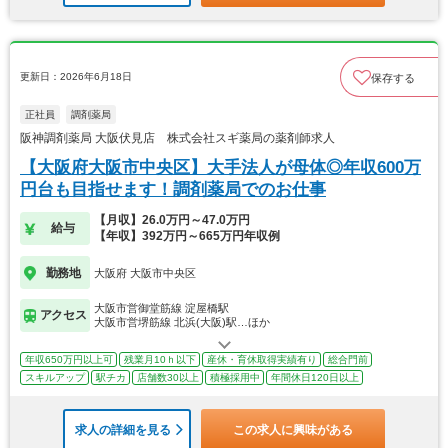
更新日：2026年6月18日
保存する
正社員
調剤薬局
阪神調剤薬局 大阪伏見店 株式会社スギ薬局の薬剤師求人
【大阪府大阪市中央区】大手法人が母体◎年収600万
円台も目指せます！調剤薬局でのお仕事
【月収】26.0万円～47.0万円
給与
【年収】392万円～665万円年収例
勤務地
大阪府 大阪市中央区
大阪市営御堂筋線 淀屋橋駅
アクセス
大阪市営堺筋線 北浜(大阪)駅…ほか
年収650万円以上可
残業月10ｈ以下
産休・育休取得実績有り
総合門前
スキルアップ
駅チカ
店舗数30以上
積極採用中
年間休日120日以上
求人の詳細を見る
この求人に興味がある