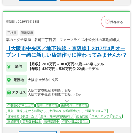
更新日：2026年6月18日
保存する
正社員
調剤薬局
薬のヒグチ薬局 谷町二丁目店 ファーマライズ株式会社の薬剤師求人
【大阪市中央区／地下鉄線・京阪線】2017年4月オー
プン！一緒に新しい店舗作りに携わってみませんか？
【月収】28.0万円～38.0万円22歳～45歳モデル
給与
【年収】430万円～530万円位 22歳～モデル
勤務地
大阪府 大阪市中央区
大阪市営谷町線 谷町四丁目駅
アクセス
大阪市営中央線 谷町四丁目駅…ほか
年収500万円以上可
新卒も応募可能
未経験者も応募可能
原則、引越しを伴う転勤なし
土日休み（相談可含む）
残業月10ｈ以下
住宅補助（手当）あり
産休・育休取得実績有り
総合門前
スキルアップ
駅チカ
車通勤可
店舗数30以上
積極採用中
年間休日120日以上