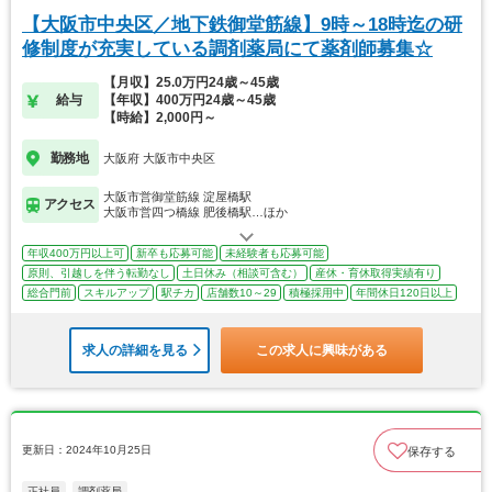
【大阪市中央区／地下鉄御堂筋線】9時～18時迄の研
修制度が充実している調剤薬局にて薬剤師募集☆
【月収】25.0万円24歳～45歳
給与
【年収】400万円24歳～45歳
【時給】2,000円～
勤務地
大阪府 大阪市中央区
大阪市営御堂筋線 淀屋橋駅
アクセス
大阪市営四つ橋線 肥後橋駅…ほか
年収400万円以上可
新卒も応募可能
未経験者も応募可能
原則、引越しを伴う転勤なし
土日休み（相談可含む）
産休・育休取得実績有り
総合門前
スキルアップ
駅チカ
店舗数10～29
積極採用中
年間休日120日以上
求人の詳細を見る
この求人に興味がある
更新日：2024年10月25日
保存する
正社員
調剤薬局