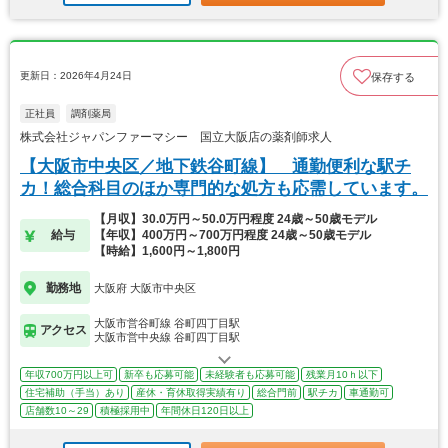
更新日：2026年4月24日
保存する
正社員
調剤薬局
株式会社ジャパンファーマシー 国立大阪店の薬剤師求人
【大阪市中央区／地下鉄谷町線】 通勤便利な駅チ
カ！総合科目のほか専門的な処方も応需しています。
【月収】30.0万円～50.0万円程度 24歳～50歳モデル
給与
【年収】400万円～700万円程度 24歳～50歳モデル
【時給】1,600円～1,800円
勤務地
大阪府 大阪市中央区
大阪市営谷町線 谷町四丁目駅
アクセス
大阪市営中央線 谷町四丁目駅
年収700万円以上可
新卒も応募可能
未経験者も応募可能
残業月10ｈ以下
住宅補助（手当）あり
産休・育休取得実績有り
総合門前
駅チカ
車通勤可
店舗数10～29
積極採用中
年間休日120日以上