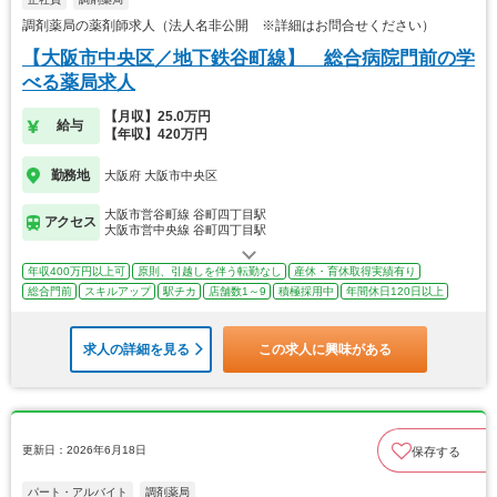
調剤薬局の薬剤師求人（法人名非公開 ※詳細はお問合せください）
【大阪市中央区／地下鉄谷町線】 総合病院門前の学
べる薬局求人
【月収】25.0万円
給与
【年収】420万円
勤務地
大阪府 大阪市中央区
大阪市営谷町線 谷町四丁目駅
アクセス
大阪市営中央線 谷町四丁目駅
年収400万円以上可
原則、引越しを伴う転勤なし
産休・育休取得実績有り
総合門前
スキルアップ
駅チカ
店舗数1～9
積極採用中
年間休日120日以上
求人の詳細を見る
この求人に興味がある
更新日：2026年6月18日
保存する
パート・アルバイト
調剤薬局