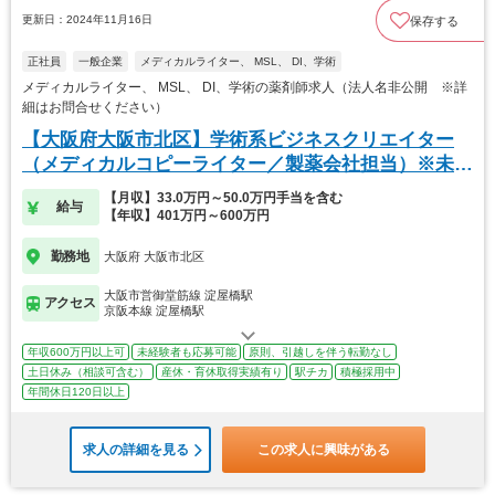
更新日：2024年11月16日
保存する
正社員
一般企業
メディカルライター、 MSL、 DI、学術
メディカルライター、 MSL、 DI、学術の薬剤師求人（法人名非公開 ※詳
細はお問合せください）
【大阪府大阪市北区】学術系ビジネスクリエイター
（メディカルコピーライター／製薬会社担当）※未経
験可
【月収】33.0万円～50.0万円手当を含む
給与
【年収】401万円～600万円
勤務地
大阪府 大阪市北区
大阪市営御堂筋線 淀屋橋駅
アクセス
京阪本線 淀屋橋駅
年収600万円以上可
未経験者も応募可能
原則、引越しを伴う転勤なし
土日休み（相談可含む）
産休・育休取得実績有り
駅チカ
積極採用中
年間休日120日以上
求人の詳細を見る
この求人に興味がある