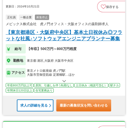
更新日：2024年10月21日
保存する
正社員
一般企業
募集停止
メビックス株式会社 虎ノ門オフィス・大阪オフィスの薬剤師求人
【東京都港区・大阪府中央区】基本土日祝休み◎フラ
ットな社風♪ソフトウェアエンジニアプランナー募集
給与
【年収】500万円～800万円程度
勤務地
東京都 港区,大阪府 大阪市中央区
東京メトロ銀座線 虎ノ門駅
アクセス
大阪市営御堂筋線 淀屋橋駅…ほか
年収800万円以上可
原則、引越しを伴う転勤なし
土日休み（相談可含む）
駅チカ
年間休日120日以上
在宅業務あり
求人の詳細を見る
最新の募集状況を問い合わせる