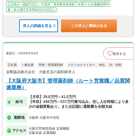
土日休み（相談可含む）
産休・育休取得実績有り
駅チカ
積極採用中
夏～秋入職可
年間休日120日以上
求人の詳細を見る
この求人に興味がある
更新日：2026年8月4日
保存する
正社員
一般企業
学術・管理薬剤師
メディカルライター、 MSL、 DI、学術
金剛薬品株式会社 大阪支店の薬剤師求人
【大阪府大阪市】管理薬剤師（ルート営業職／品質関
連業務）
【月収】29.0万円～41.0万円
給与
【年収】448万円～537万円賞与込み。但し入社時期により多
少の金額変動あり。また左記額に通勤費を全額支給
勤務地
大阪府 大阪市中央区
大阪市営御堂筋線 淀屋橋駅
アクセス
京阪本線 淀屋橋駅