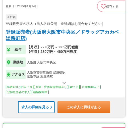
更新日：2025年1月14日
保存する
正社員
登録販売者の求人（法人名非公開 ※詳細はお問合せください）
登録販売者(大阪府大阪市中央区／ドラッグアカカベ
淡路町店)
【月収】22.0万円～38.5万円程度
給与
【年収】280万円～460万円程度
勤務地
大阪府 大阪市中央区
大阪市営御堂筋線 淀屋橋駅
アクセス
京阪本線 淀屋橋駅
年収450万円以上可
産休・育休取得実績有り
駅チカ
店舗数30以上
登録販売者の求人
積極採用中
求人の詳細を見る
この求人に興味がある