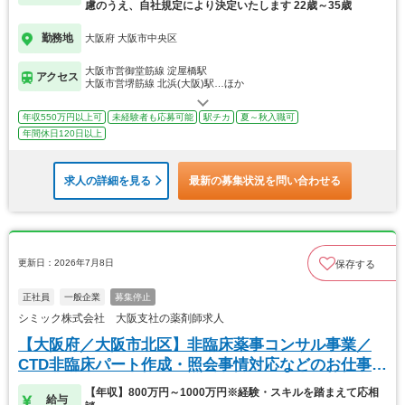
慮のうえ、自社規定により決定いたします 22歳～35歳
勤務地
大阪府 大阪市中央区
大阪市営御堂筋線 淀屋橋駅
アクセス
大阪市営堺筋線 北浜(大阪)駅…ほか
年収550万円以上可
未経験者も応募可能
駅チカ
夏～秋入職可
年間休日120日以上
求人の詳細を見る
最新の募集状況を問い合わせる
更新日：2026年7月8日
保存する
正社員
一般企業
募集停止
シミック株式会社 大阪支社の薬剤師求人
【大阪府／大阪市北区】非臨床薬事コンサル事業／
CTD非臨床パート作成・照会事情対応などのお仕事で
す！
【年収】800万円～1000万円※経験・スキルを踏まえて応相
給与