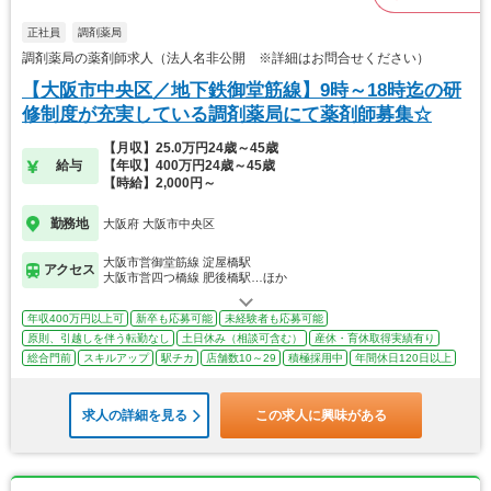
正社員
調剤薬局
調剤薬局の薬剤師求人（法人名非公開 ※詳細はお問合せください）
【大阪市中央区／地下鉄御堂筋線】9時～18時迄の研
修制度が充実している調剤薬局にて薬剤師募集☆
【月収】25.0万円24歳～45歳
給与
【年収】400万円24歳～45歳
【時給】2,000円～
勤務地
大阪府 大阪市中央区
大阪市営御堂筋線 淀屋橋駅
アクセス
大阪市営四つ橋線 肥後橋駅…ほか
年収400万円以上可
新卒も応募可能
未経験者も応募可能
原則、引越しを伴う転勤なし
土日休み（相談可含む）
産休・育休取得実績有り
総合門前
スキルアップ
駅チカ
店舗数10～29
積極採用中
年間休日120日以上
求人の詳細を見る
この求人に興味がある