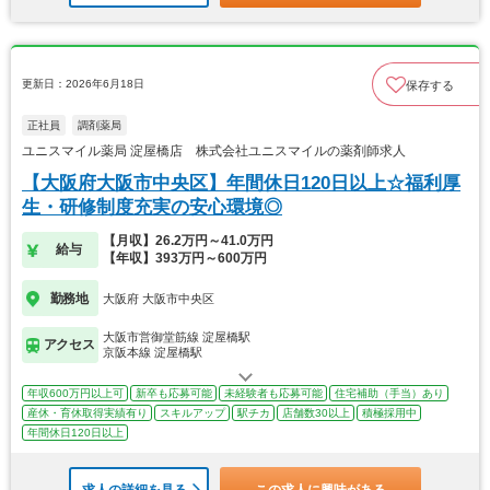
更新日：2026年6月18日
保存する
正社員
調剤薬局
ユニスマイル薬局 淀屋橋店 株式会社ユニスマイルの薬剤師求人
【大阪府大阪市中央区】年間休日120日以上☆福利厚
生・研修制度充実の安心環境◎
【月収】26.2万円～41.0万円
給与
【年収】393万円～600万円
勤務地
大阪府 大阪市中央区
大阪市営御堂筋線 淀屋橋駅
アクセス
京阪本線 淀屋橋駅
年収600万円以上可
新卒も応募可能
未経験者も応募可能
住宅補助（手当）あり
産休・育休取得実績有り
スキルアップ
駅チカ
店舗数30以上
積極採用中
年間休日120日以上