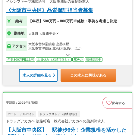
イシンファーマ株式会社 大阪事務所の薬剤師求人
《大阪市中央区》品質保証担当者募集
給与
【年収】500万円～800万円※経験・寧例を考慮し決定
勤務地
大阪府 大阪市中央区
大阪市営御堂筋線 淀屋橋駅
アクセス
大阪市営堺筋線 北浜(大阪)駅…ほか
年収800万円以上可
土日休み（相談可含む）
駅チカ
積極採用中
求人の詳細を見る
この求人に興味がある
更新日：2025年5月5日
保存する
パート・アルバイト
ドラッグストア（調剤併設）
ドラッグアカカベ 淡路町店 株式会社アカカベの薬剤師求人
【大阪市中央区】 駅徒歩6分！企業規模を活かした