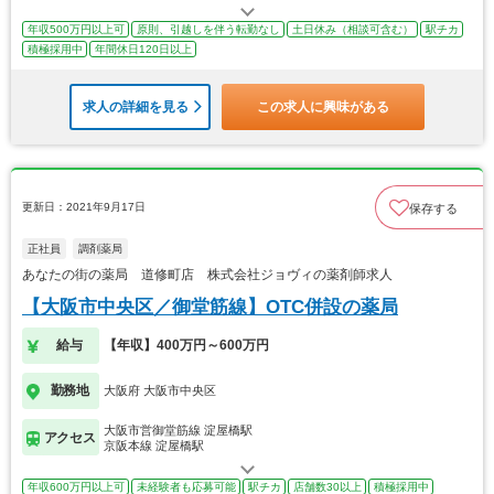
年収500万円以上可
原則、引越しを伴う転勤なし
土日休み（相談可含む）
駅チカ
積極採用中
年間休日120日以上
求人の詳細を見る
この求人に興味がある
更新日：2021年9月17日
保存する
正社員
調剤薬局
あなたの街の薬局 道修町店 株式会社ジョヴィの薬剤師求人
【大阪市中央区／御堂筋線】OTC併設の薬局
給与
【年収】400万円～600万円
勤務地
大阪府 大阪市中央区
大阪市営御堂筋線 淀屋橋駅
アクセス
京阪本線 淀屋橋駅
年収600万円以上可
未経験者も応募可能
駅チカ
店舗数30以上
積極採用中