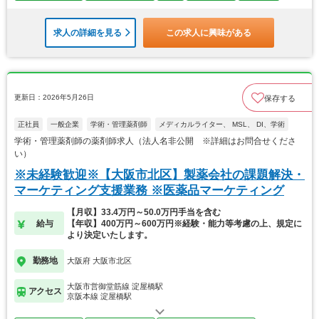
求人の詳細を見る
この求人に興味がある
更新日：2026年5月26日
保存する
正社員
一般企業
学術・管理薬剤師
メディカルライター、 MSL、 DI、学術
学術・管理薬剤師の薬剤師求人（法人名非公開 ※詳細はお問合せくださ
い）
※未経験歓迎※【大阪市北区】製薬会社の課題解決・
マーケティング支援業務 ※医薬品マーケティング
【月収】33.4万円～50.0万円手当を含む
給与
【年収】400万円～600万円※経験・能力等考慮の上、規定に
より決定いたします。
勤務地
大阪府 大阪市北区
大阪市営御堂筋線 淀屋橋駅
アクセス
京阪本線 淀屋橋駅