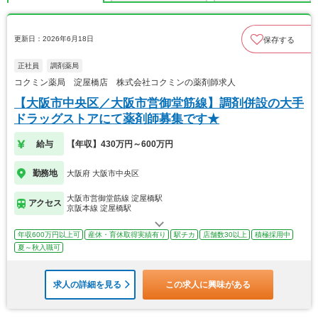
更新日：2026年6月18日
保存する
正社員
調剤薬局
コクミン薬局 淀屋橋店 株式会社コクミンの薬剤師求人
【大阪市中央区／大阪市営御堂筋線】調剤併設の大手
ドラッグストアにて薬剤師募集です★
給与
【年収】430万円～600万円
勤務地
大阪府 大阪市中央区
大阪市営御堂筋線 淀屋橋駅
アクセス
京阪本線 淀屋橋駅
年収600万円以上可
産休・育休取得実績有り
駅チカ
店舗数30以上
積極採用中
夏～秋入職可
求人の詳細を見る
この求人に興味がある