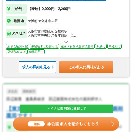
給与
【時給】2,000円～2,200円
勤務地
大阪府 大阪市中央区
大阪市営御堂筋線 淀屋橋駅
アクセス
大阪市営中央線 堺筋本町駅…ほか
新卒も応募可能
未経験者も応募可能
産休・育休取得実績有り
駅チカ
車通勤可
店舗数30以上
積極採用中
求人の詳細を見る
この求人に興味がある