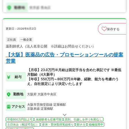
更新日：2026年6月2日
保存する
正社員
一般企業
薬剤師求人（法人名非公開 ※詳細はお問合せください）
【大阪】医薬品の広告・プロモーションツールの提案
営業
【月収】23.0万円※月給は固定手当を含めた表記です ※最低
月額給（4大新卒）
給与
【年収】550万円～800万円※年齢、経験、能力を考慮のう
え、自社規定により決定いたします
勤務地
大阪府 大阪市中央区
大阪市営御堂筋線 淀屋橋駅
アクセス
京阪本線 淀屋橋駅
年収800万円以上可
未経験者も応募可能
原則、引越しを伴う転勤なし
土日休み（相談可含む）
産休・育休取得実績有り
駅チカ
積極採用中