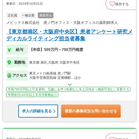
更新日：2024年10月21日
保存する
正社員
一般企業
募集停止
メビックス株式会社 虎ノ門オフィス・大阪オフィスの薬剤師求人
【東京都港区・大阪府中央区】患者アンケート研究メ
ディカルライティング担当者募集
給与
【年収】500万円～700万円程度
勤務地
東京都 港区,大阪府 大阪市中央区
東京メトロ銀座線 虎ノ門駅
アクセス
大阪市営御堂筋線 淀屋橋駅…ほか
年収700万円以上可
原則、引越しを伴う転勤なし
土日休み（相談可含む）
駅チカ
年間休日120日以上
在宅業務あり
求人の詳細を見る
最新の募集状況を問い合わせる