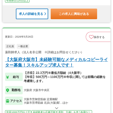
年間休日120日以上
求人の詳細を見る
この求人に興味がある
更新日：2026年5月26日
保存する
正社員
一般企業
薬剤師求人（法人名非公開 ※詳細はお問合せください）
【大阪府大阪市】未経験可能なメディカルコピーライ
ター募集！スキルアップ求人です！
【月収】22.3万円※最低月額給（4大新卒）
給与
【年収】500万円～1100万円※年収に関しては前職の経験を
考慮致します。
勤務地
大阪府 大阪市中央区
大阪市営御堂筋線 淀屋橋駅
アクセス
大阪市営堺筋線 北浜(大阪)駅…ほか
年収1000万円以上可
未経験者も応募可能
原則、引越しを伴う転勤なし