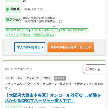
談
勤務地
大阪府 大阪市北区
大阪市営御堂筋線 淀屋橋駅
アクセス
大阪市営四つ橋線 肥後橋駅…ほか
年収1000万円以上可
土日休み（相談可含む）
産休・育休取得実績有り
スキルアップ
駅チカ
年間休日120日以上
求人の詳細を見る
最新の募集状況を問い合わせる
更新日：2025年6月23日
保存する
正社員
治験コーディネーター（CRC）
募集停止
メビックス株式会社 クリニカルポーター株式会社 大阪オフィスの薬剤師
求人
【大阪府大阪市中央区】オンコール対応なし♪経験を
活かせるCRCマネージャー求人です！