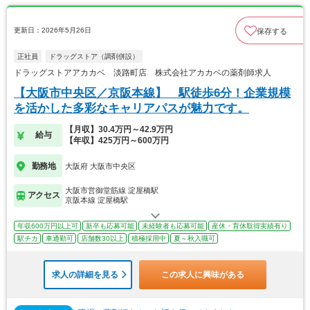
更新日：2026年5月26日
保存する
正社員
ドラッグストア（調剤併設）
ドラッグストアアカカベ 淡路町店 株式会社アカカベの薬剤師求人
【大阪市中央区／京阪本線】 駅徒歩6分！企業規模
を活かした多彩なキャリアパスが魅力です。
【月収】30.4万円～42.9万円
給与
【年収】425万円～600万円
勤務地
大阪府 大阪市中央区
大阪市営御堂筋線 淀屋橋駅
アクセス
京阪本線 淀屋橋駅
年収600万円以上可
新卒も応募可能
未経験者も応募可能
産休・育休取得実績有り
駅チカ
車通勤可
店舗数30以上
積極採用中
夏～秋入職可
求人の詳細を見る
この求人に興味がある