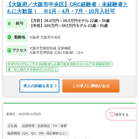
【大阪府／大阪市中央区】CRC経験者・未経験者と
もに大歓迎！ ※1月・4月・7月・10月入社可
【月収】28.0万円～39.0万円モデル 22歳～35歳
給与
【年収】420万円～563万円モデル 22歳～35歳
勤務地
大阪府 大阪市中央区
大阪市営御堂筋線 淀屋橋駅
アクセス
大阪市営堺筋線 北浜(大阪)駅…ほか
年収550万円以上可
未経験者も応募可能
残業月10ｈ以下
積極採用中
夏～秋入職可
年間休日120日以上
求人の詳細を見る
この求人に興味がある
更新日：2025年10月8日
保存する
正社員
品質管理・品質保証・PV・薬事
臨床開発（QA、QC、DM、統計解析など）