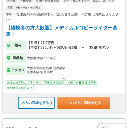
正社員
一般企業
学術・管理薬剤師
メディカルライター、 MSL、 DI、学術
営業（MR・MS・その他）
学術・管理薬剤師の薬剤師求人（法人名非公開 ※詳細はお問合せくださ
い）
【経験者の方大歓迎】メディカルコピーライター募
集！
【月収】27.0万円
給与
【年収】380万円～520万円26歳 ～ 35 歳 モデル
勤務地
大阪府 大阪市中央区
大阪市営御堂筋線 淀屋橋駅
アクセス
京阪本線 淀屋橋駅
年収500万円以上可
産休・育休取得実績有り
駅チカ
積極採用中
年間休日120日以上
求人の詳細を見る
この求人に興味がある