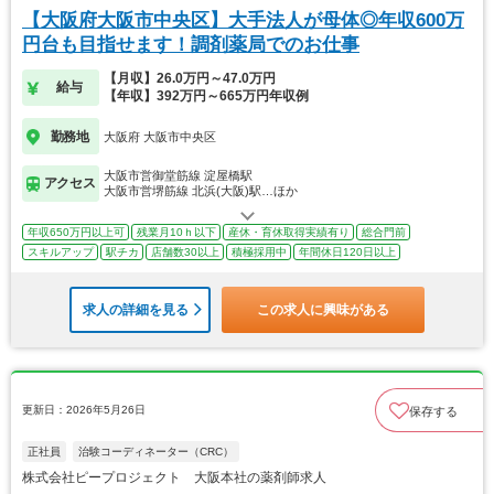
【大阪府大阪市中央区】大手法人が母体◎年収600万
円台も目指せます！調剤薬局でのお仕事
【月収】26.0万円～47.0万円
給与
【年収】392万円～665万円年収例
勤務地
大阪府 大阪市中央区
大阪市営御堂筋線 淀屋橋駅
アクセス
大阪市営堺筋線 北浜(大阪)駅…ほか
年収650万円以上可
残業月10ｈ以下
産休・育休取得実績有り
総合門前
スキルアップ
駅チカ
店舗数30以上
積極採用中
年間休日120日以上
求人の詳細を見る
この求人に興味がある
更新日：2026年5月26日
保存する
正社員
治験コーディネーター（CRC）
株式会社ピープロジェクト 大阪本社の薬剤師求人