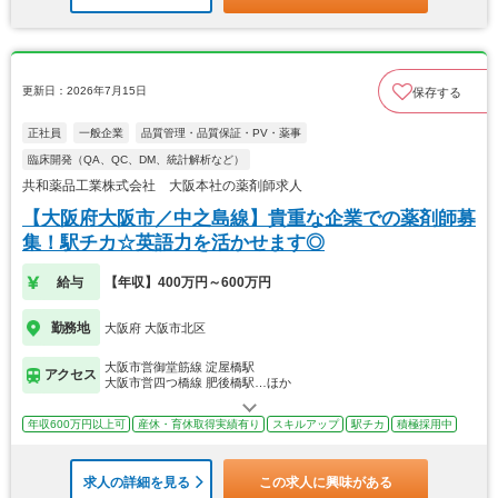
更新日：2026年7月15日
保存する
正社員
一般企業
品質管理・品質保証・PV・薬事
臨床開発（QA、QC、DM、統計解析など）
共和薬品工業株式会社 大阪本社の薬剤師求人
【大阪府大阪市／中之島線】貴重な企業での薬剤師募
集！駅チカ☆英語力を活かせます◎
給与
【年収】400万円～600万円
勤務地
大阪府 大阪市北区
大阪市営御堂筋線 淀屋橋駅
アクセス
大阪市営四つ橋線 肥後橋駅…ほか
年収600万円以上可
産休・育休取得実績有り
スキルアップ
駅チカ
積極採用中
求人の詳細を見る
この求人に興味がある