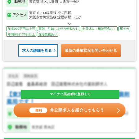
勤務地
東京都 港区,大阪府 大阪市中央区
東京メトロ銀座線 虎ノ門駅
アクセス
大阪市営御堂筋線 淀屋橋駅…ほか
年収900万円以上可
原則、引越しを伴う転勤なし
土日休み（相談可含む）
駅チカ
年間休日120日以上
在宅業務あり
求人の詳細を見る
最新の募集状況を問い合わせる