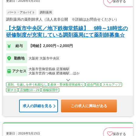
更新日：2026年5月15日
保存する
パート・アルバイト
調剤薬局
調剤薬局の薬剤師求人（法人名非公開 ※詳細はお問合せください）
【大阪市中央区／地下鉄御堂筋線】 9時～18時迄の
研修制度が充実している調剤薬局にて薬剤師募集☆
給与
【時給】2,000円～2,000円
勤務地
大阪府 大阪市中央区
大阪市営御堂筋線 淀屋橋駅
アクセス
大阪市営四つ橋線 肥後橋駅…ほか
原則、引越しを伴う転勤なし
産休・育休取得実績有り
総合門前
スキルアップ
駅チカ
店舗数10～29
積極採用中
求人の詳細を見る
この求人に興味がある
更新日：2026年5月15日
保存する