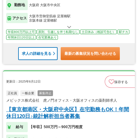
勤務地
大阪府 大阪市中央区
大阪市営御堂筋線 淀屋橋駅
アクセス
京阪本線 淀屋橋駅
年収800万円以上可
原則、引越しを伴う転勤なし
土日休み（相談可含む）
駅チカ
年間休日120日以上
在宅業務あり
求人の詳細を見る
最新の募集状況を問い合わせる
更新日：2025年6月12日
保存する
正社員
一般企業
募集停止
メビックス株式会社 虎ノ門オフィス・大阪オフィスの薬剤師求人
【東京都港区・大阪府中央区】在宅勤務もOK！年間
休日120日♪統計解析担当者募集
給与
【年収】500万円～900万円程度