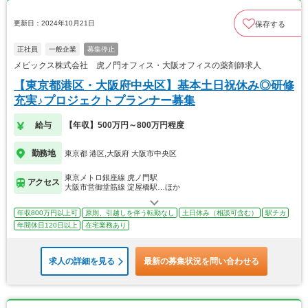
更新日：2024年10月21日
保存する
正社員
一般企業
募集停止
メビックス株式会社 虎ノ門オフィス・大阪オフィスの薬剤師求人
【東京都港区・大阪府中央区】基本土日祝休み◎研修
充実♪プロジェクトプランナー募集
給与
【年収】500万円～800万円程度
勤務地
東京都 港区,大阪府 大阪市中央区
東京メトロ銀座線 虎ノ門駅
アクセス
大阪市営御堂筋線 淀屋橋駅…ほか
年収800万円以上可
原則、引越しを伴う転勤なし
土日休み（相談可含む）
駅チカ
年間休日120日以上
在宅業務あり
求人の詳細を見る
最新の募集状況を問い合わせる