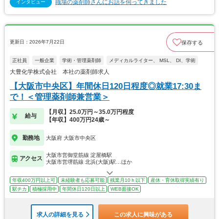
職場の薬剤師さんにお話を伺ってきました
インタビュー
更新日：2026年7月22日
保存する
正社員
一般企業
学術・管理薬剤師
メディカルライター、 MSL、 DI、学術
大豊化学株式会社 本社の薬剤師求人
【大阪市中央区】年間休日120日程度◎就業17:30ま
で！＜管理薬剤師兼営業＞
【月収】25.0万円～35.0万円程度
給与
【年収】400万円24歳～
勤務地
大阪府 大阪市中央区
大阪市営御堂筋線 淀屋橋駅
アクセス
大阪市営堺筋線 北浜(大阪)駅…ほか
年収400万円以上可
未経験者も応募可能
残業月10ｈ以下
産休・育休取得実績有り
駅チカ
積極採用中
年間休日120日以上
WEB面接OK
求人の詳細を見る
この求人に興味がある