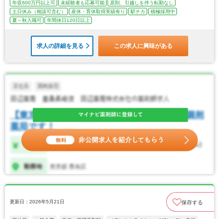
年収600万円以上可
未経験者も応募可能
原則、引越しを伴う転勤なし
土日休み（相談可含む）
産休・育休取得実績有り
駅チカ
積極採用中
夏～秋入職可
年間休日120日以上
求人の詳細を見る
この求人に興味がある
更新日：2026年5月21日
保存する