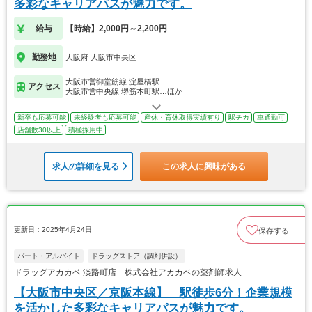
多彩なキャリアパスが魅力です。
給与
【時給】2,000円～2,200円
勤務地
大阪府 大阪市中央区
大阪市営御堂筋線 淀屋橋駅
アクセス
大阪市営中央線 堺筋本町駅…ほか
新卒も応募可能
未経験者も応募可能
産休・育休取得実績有り
駅チカ
車通勤可
店舗数30以上
積極採用中
求人の詳細を見る
この求人に興味がある
更新日：2025年4月24日
保存する
パート・アルバイト
ドラッグストア（調剤併設）
ドラッグアカカベ 淡路町店 株式会社アカカベの薬剤師求人
【大阪市中央区／京阪本線】 駅徒歩6分！企業規模
を活かした多彩なキャリアパスが魅力です。