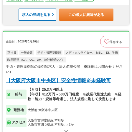
求人の詳細を見る
この求人に興味がある
更新日：2026年5月26日
保存する
正社員
一般企業
学術・管理薬剤師
メディカルライター、 MSL、 DI、学術
臨床開発（QA、QC、DM、統計解析など）
学術・管理薬剤師の薬剤師求人（法人名非公開 ※詳細はお問合せくださ
い）
【大阪府大阪市中央区】安全性情報※未経験可
【月収】25.3万円以上
給与
【年収】412万円～500万円程度 ※残業代別途支給 ※経
験・能力・資格等考慮し、法人規程に則して決定します
勤務地
大阪府 大阪市中央区
大阪市営御堂筋線 本町駅
アクセス
大阪市営四つ橋線 本町駅…ほか