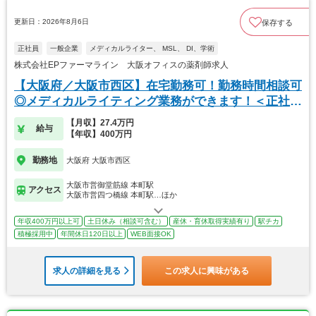
更新日：2026年8月6日
保存する
正社員
一般企業
メディカルライター、 MSL、 DI、学術
株式会社EPファーマライン 大阪オフィスの薬剤師求人
【大阪府／大阪市西区】在宅勤務可！勤務時間相談可
◎メディカルライティング業務ができます！＜正社員
＞
【月収】27.4万円
給与
【年収】400万円
勤務地
大阪府 大阪市西区
大阪市営御堂筋線 本町駅
アクセス
大阪市営四つ橋線 本町駅…ほか
年収400万円以上可
土日休み（相談可含む）
産休・育休取得実績有り
駅チカ
積極採用中
年間休日120日以上
WEB面接OK
求人の詳細を見る
この求人に興味がある