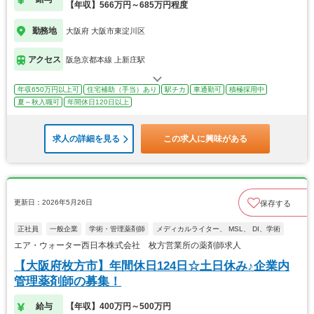
【年収】566万円～685万円程度
勤務地
大阪府 大阪市東淀川区
アクセス
阪急京都本線 上新庄駅
年収650万円以上可
住宅補助（手当）あり
駅チカ
車通勤可
積極採用中
夏～秋入職可
年間休日120日以上
求人の詳細を見る
この求人に興味がある
更新日：2026年5月26日
保存する
正社員
一般企業
学術・管理薬剤師
メディカルライター、 MSL、 DI、学術
エア・ウォーター西日本株式会社 枚方営業所の薬剤師求人
【大阪府枚方市】年間休日124日☆土日休み♪企業内
管理薬剤師の募集！
給与
【年収】400万円～500万円