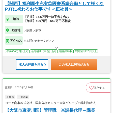
【関西】福利厚生充実◎医療系総合職として様々な
PJTに携わるお仕事です＜正社員＞
【月収】37.5万円一律手当を含む
給与
【年収】500万円～650万円応相談
勤務地
大阪府 大阪市
アクセス
※お問い合わせください
年収650万円以上可
住宅補助（手当）あり
積極採用中
年間休日120日以上
求人の詳細を見る
この求人に興味がある
更新日：2026年5月26日
保存する
正社員
一般企業
コーア商事株式会社 医薬分析センター大阪グループの薬剤師求人
【大阪市東淀川区】管理職 ※課長代理～課長