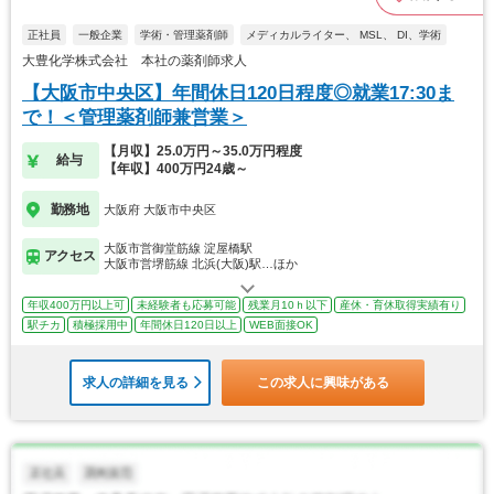
正社員
一般企業
学術・管理薬剤師
メディカルライター、 MSL、 DI、学術
大豊化学株式会社 本社の薬剤師求人
【大阪市中央区】年間休日120日程度◎就業17:30ま
で！＜管理薬剤師兼営業＞
【月収】25.0万円～35.0万円程度
給与
【年収】400万円24歳～
勤務地
大阪府 大阪市中央区
大阪市営御堂筋線 淀屋橋駅
アクセス
大阪市営堺筋線 北浜(大阪)駅…ほか
年収400万円以上可
未経験者も応募可能
残業月10ｈ以下
産休・育休取得実績有り
駅チカ
積極採用中
年間休日120日以上
WEB面接OK
求人の詳細を見る
この求人に興味がある