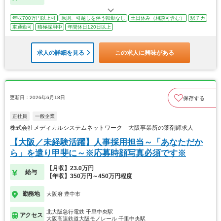
年収700万円以上可
原則、引越しを伴う転勤なし
土日休み（相談可含む）
駅チカ
車通勤可
積極採用中
年間休日120日以上
求人の詳細を見る
この求人に興味がある
更新日：2026年6月18日
保存する
正社員
一般企業
株式会社メディカルシステムネットワーク 大阪事業所の薬剤師求人
【大阪／未経験活躍】人事採用担当～「あなただか
ら」を遣り甲斐に～※応募時顔写真必須です※
【月収】23.0万円
給与
【年収】350万円～450万円程度
勤務地
大阪府 豊中市
北大阪急行電鉄 千里中央駅
アクセス
大阪高速鉄道大阪モノレール 千里中央駅