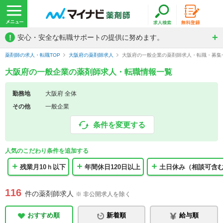
!
安心・安全な転職サポートの提供に努めます。
薬剤師の求人・転職TOP
大阪府の薬剤師求人
大阪府の一般企業の薬剤師求人・転職・募集
大阪府の一般企業の薬剤師求人・転職情報一覧
勤務地
大阪府 全体
その他
一般企業
条件を変更する
人気のこだわり条件を追加する
残業月10ｈ以下
年間休日120日以上
土日休み（相談可含
116
件の薬剤師求人
※ 非公開求人を除く
おすすめ順
新着順
給与順