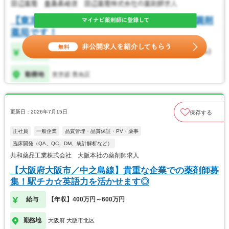
更新日：2026年7月15日
保存する
正社員
一般企業
品質管理・品質保証・PV・薬事
臨床開発（QA、QC、DM、統計解析など）
共和薬品工業株式会社 大阪本社の薬剤師求人
【大阪府大阪市／中之島線】貴重な企業での薬剤師募
集！駅チカ☆英語力を活かせます◎
給与
【年収】400万円～600万円
勤務地
大阪府 大阪市北区