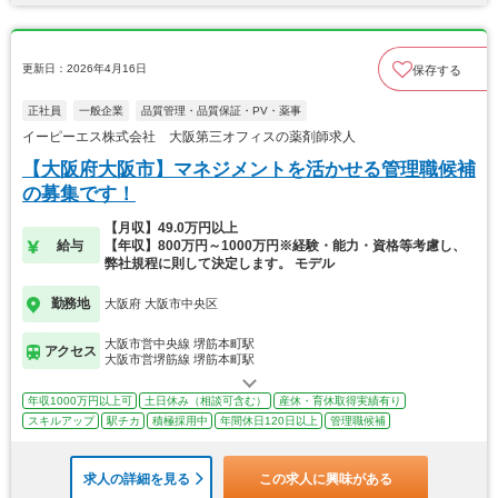
更新日：2026年4月16日
保存する
正社員
一般企業
品質管理・品質保証・PV・薬事
イーピーエス株式会社 大阪第三オフィスの薬剤師求人
【大阪府大阪市】マネジメントを活かせる管理職候補
の募集です！
【月収】49.0万円以上
給与
【年収】800万円～1000万円※経験・能力・資格等考慮し、
弊社規程に則して決定します。 モデル
勤務地
大阪府 大阪市中央区
大阪市営中央線 堺筋本町駅
アクセス
大阪市営堺筋線 堺筋本町駅
年収1000万円以上可
土日休み（相談可含む）
産休・育休取得実績有り
スキルアップ
駅チカ
積極採用中
年間休日120日以上
管理職候補
求人の詳細を見る
この求人に興味がある