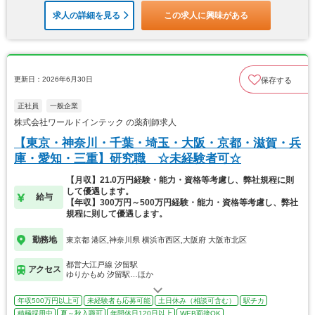
求人の詳細を見る
この求人に興味がある
更新日：2026年6月30日
保存する
正社員
一般企業
株式会社ワールドインテック の薬剤師求人
【東京・神奈川・千葉・埼玉・大阪・京都・滋賀・兵
庫・愛知・三重】研究職 ☆未経験者可☆
【月収】21.0万円経験・能力・資格等考慮し、弊社規程に則
して優遇します。
給与
【年収】300万円～500万円経験・能力・資格等考慮し、弊社
規程に則して優遇します。
勤務地
東京都 港区,神奈川県 横浜市西区,大阪府 大阪市北区
都営大江戸線 汐留駅
アクセス
ゆりかもめ 汐留駅…ほか
年収500万円以上可
未経験者も応募可能
土日休み（相談可含む）
駅チカ
積極採用中
夏～秋入職可
年間休日120日以上
WEB面接OK