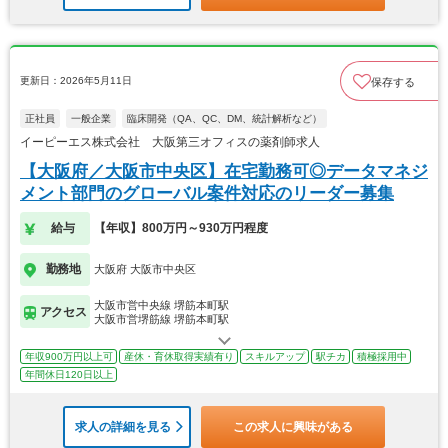
更新日：2026年5月11日
保存する
正社員
一般企業
臨床開発（QA、QC、DM、統計解析など）
イーピーエス株式会社 大阪第三オフィスの薬剤師求人
【大阪府／大阪市中央区】在宅勤務可◎データマネジ
メント部門のグローバル案件対応のリーダー募集
給与
【年収】800万円～930万円程度
勤務地
大阪府 大阪市中央区
大阪市営中央線 堺筋本町駅
アクセス
大阪市営堺筋線 堺筋本町駅
年収900万円以上可
産休・育休取得実績有り
スキルアップ
駅チカ
積極採用中
年間休日120日以上
求人の詳細を見る
この求人に興味がある