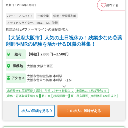
更新日：2026年8月6日
保存する
パート・アルバイト
一般企業
学術・管理薬剤師
メディカルライター、 MSL、 DI、学術
株式会社EPファーマラインの薬剤師求人
【大阪府大阪市】人気の土日祝休み！残業少なめ◎薬
剤師やMRの経験を活かせるDI職の募集！
給与
【時給】2,000円～2,500円
勤務地
大阪府 大阪市西区
大阪市営御堂筋線 本町駅
アクセス
大阪市営四つ橋線 本町駅…ほか
未経験者も応募可能
原則、引越しを伴う転勤なし
土日休み（相談可含む）
産休・育休取得実績有り
駅チカ
積極採用中
夏～秋入職可
年間休日120日以上
求人の詳細を見る
この求人に興味がある