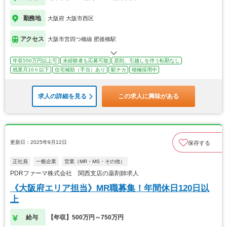
勤務地
大阪府 大阪市西区
アクセス
大阪市営四つ橋線 肥後橋駅
年収550万円以上可
未経験者も応募可能
原則、引越しを伴う転勤なし
残業月10ｈ以下
住宅補助（手当）あり
駅チカ
積極採用中
求人の詳細を見る
この求人に興味がある
更新日：2025年9月12日
保存する
正社員
一般企業
営業（MR・MS・その他）
PDRファーマ株式会社 関西支店の薬剤師求人
《大阪府エリア担当》MR職募集！年間休日120日以
上
給与
【年収】500万円～750万円