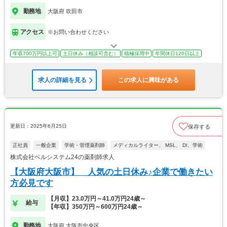
勤務地
大阪府 吹田市
アクセス
※お問い合わせください
年収700万円以上可
土日休み（相談可含む）
積極採用中
年間休日120日以上
求人の詳細を見る
この求人に興味がある
更新日：2025年6月25日
保存する
正社員
一般企業
学術・管理薬剤師
メディカルライター、 MSL、 DI、学術
株式会社ベルシステム24の薬剤師求人
【大阪府大阪市】 人気の土日休み♪企業で働きたい
方必見です
【月収】23.0万円～41.0万円24歳～
給与
【年収】350万円～600万円24歳～
勤務地
大阪府 大阪市中央区