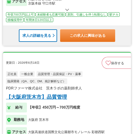
アクセス
京阪本線 守口市駅
年収700万円以上可
未経験者も応募可能
原則、引越しを伴う転勤なし
駅チカ
積極採用中
年間休日120日以上
求人の詳細を見る
この求人に興味がある
更新日：2026年6月18日
保存する
正社員
一般企業
品質管理・品質保証・PV・薬事
臨床開発（QA、QC、DM、統計解析など）
PDRファーマ株式会社 茨木ラボの薬剤師求人
【大阪府茨木市】品質管理
給与
【年収】450万円～700万円程度
勤務地
大阪府 茨木市
アクセス
大阪高速鉄道国際文化公園都市モノレール 彩都西駅