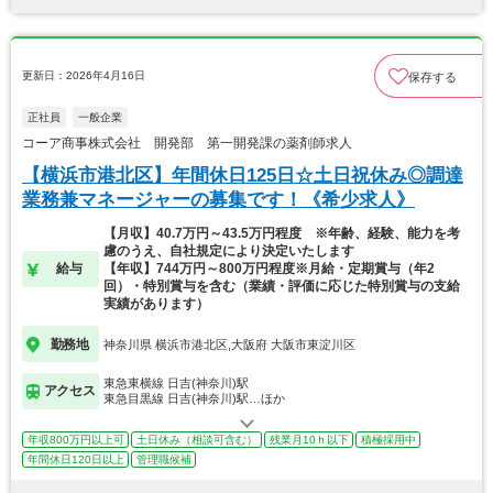
更新日：2026年4月16日
保存する
正社員
一般企業
コーア商事株式会社 開発部 第一開発課の薬剤師求人
【横浜市港北区】年間休日125日☆土日祝休み◎調達
業務兼マネージャーの募集です！《希少求人》
【月収】40.7万円～43.5万円程度 ※年齢、経験、能力を考
慮のうえ、自社規定により決定いたします
給与
【年収】744万円～800万円程度※月給・定期賞与（年2
回）・特別賞与を含む（業績・評価に応じた特別賞与の支給
実績があります）
勤務地
神奈川県 横浜市港北区,大阪府 大阪市東淀川区
東急東横線 日吉(神奈川)駅
アクセス
東急目黒線 日吉(神奈川)駅…ほか
年収800万円以上可
土日休み（相談可含む）
残業月10ｈ以下
積極採用中
年間休日120日以上
管理職候補