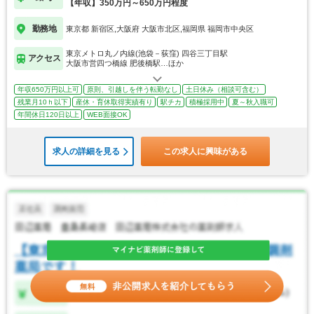
【年収】350万円～650万円程度
勤務地
東京都 新宿区,大阪府 大阪市北区,福岡県 福岡市中央区
東京メトロ丸ノ内線(池袋－荻窪) 四谷三丁目駅
アクセス
大阪市営四つ橋線 肥後橋駅…ほか
年収650万円以上可
原則、引越しを伴う転勤なし
土日休み（相談可含む）
残業月10ｈ以下
産休・育休取得実績有り
駅チカ
積極採用中
夏～秋入職可
年間休日120日以上
WEB面接OK
求人の詳細を見る
この求人に興味がある