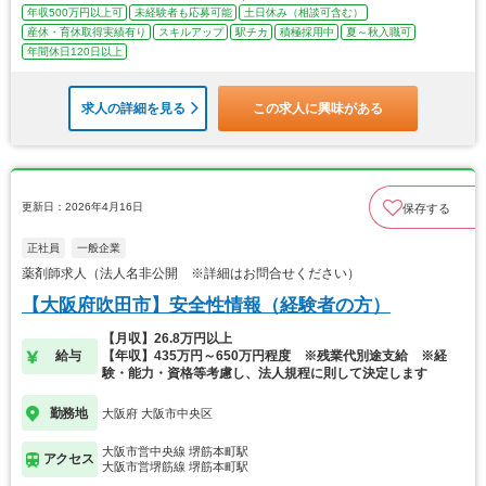
年収500万円以上可
未経験者も応募可能
土日休み（相談可含む）
産休・育休取得実績有り
スキルアップ
駅チカ
積極採用中
夏～秋入職可
年間休日120日以上
求人の詳細を見る
この求人に興味がある
更新日：2026年4月16日
保存する
正社員
一般企業
薬剤師求人（法人名非公開 ※詳細はお問合せください）
【大阪府吹田市】安全性情報（経験者の方）
【月収】26.8万円以上
給与
【年収】435万円～650万円程度 ※残業代別途支給 ※経
験・能力・資格等考慮し、法人規程に則して決定します
勤務地
大阪府 大阪市中央区
大阪市営中央線 堺筋本町駅
アクセス
大阪市営堺筋線 堺筋本町駅