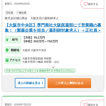
更新日：2026年8月4日
保存する
正社員
一般企業
株式会社樋口商会 大阪支店の薬剤師求人
【大阪市中央区】専門商社大阪医薬部にて営業職の募
集！（製薬企業を担当／薬剤師対象求人）＜正社員＞
【月収】39.2万円
給与
【年収】650万円～750万円
勤務地
大阪府 大阪市中央区
大阪市営御堂筋線 本町駅
アクセス
大阪市営四つ橋線 本町駅…ほか
年収700万円以上可
駅チカ
積極採用中
年間休日120日以上
求人の詳細を見る
この求人に興味がある
更新日：2026年7月22日
保存する