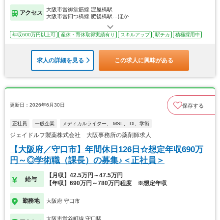
大阪市営御堂筋線 淀屋橋駅
アクセス
大阪市営四つ橋線 肥後橋駅…ほか
年収600万円以上可
産休・育休取得実績有り
スキルアップ
駅チカ
積極採用中
求人の詳細を見る
この求人に興味がある
更新日：2026年6月30日
保存する
正社員
一般企業
メディカルライター、 MSL、 DI、学術
ジェイドルフ製薬株式会社 大阪事務所の薬剤師求人
【大阪府／守口市】年間休日126日☆想定年収690万
円～◎学術職（課長）の募集♪＜正社員＞
【月収】42.5万円～47.5万円
給与
【年収】690万円～780万円程度 ※想定年収
勤務地
大阪府 守口市
大阪市営谷町線 守口駅