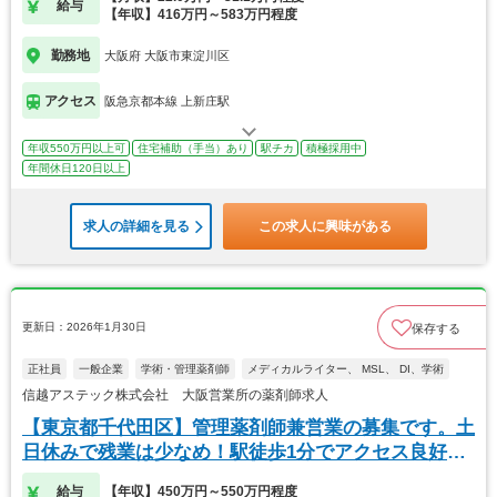
給与
【年収】416万円～583万円程度
勤務地
大阪府 大阪市東淀川区
アクセス
阪急京都本線 上新庄駅
年収550万円以上可
住宅補助（手当）あり
駅チカ
積極採用中
年間休日120日以上
求人の詳細を見る
この求人に興味がある
更新日：2026年1月30日
保存する
正社員
一般企業
学術・管理薬剤師
メディカルライター、 MSL、 DI、学術
信越アステック株式会社 大阪営業所の薬剤師求人
【東京都千代田区】管理薬剤師兼営業の募集です。土
日休みで残業は少なめ！駅徒歩1分でアクセス良好で
す♪
給与
【年収】450万円～550万円程度