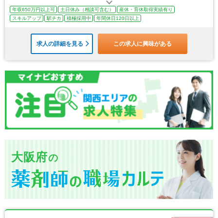
年収650万円以上可
土日休み（相談可含む）
産休・育休取得実績有り
スキルアップ
駅チカ
積極採用中
年間休日120日以上
求人の詳細を見る
この求人に興味がある
大阪府
の