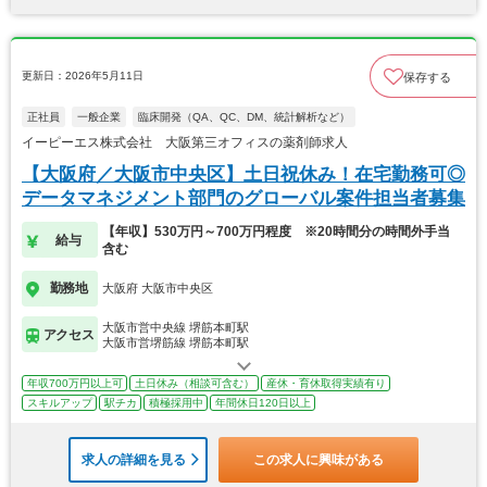
更新日：2026年5月11日
保存する
正社員
一般企業
臨床開発（QA、QC、DM、統計解析など）
イーピーエス株式会社 大阪第三オフィスの薬剤師求人
【大阪府／大阪市中央区】土日祝休み！在宅勤務可◎
データマネジメント部門のグローバル案件担当者募集
【年収】530万円～700万円程度 ※20時間分の時間外手当
給与
含む
勤務地
大阪府 大阪市中央区
大阪市営中央線 堺筋本町駅
アクセス
大阪市営堺筋線 堺筋本町駅
年収700万円以上可
土日休み（相談可含む）
産休・育休取得実績有り
スキルアップ
駅チカ
積極採用中
年間休日120日以上
求人の詳細を見る
この求人に興味がある