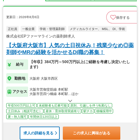
更新日：2026年8月6日
保存する
正社員
一般企業
学術・管理薬剤師
メディカルライター、 MSL、 DI、学術
株式会社EPファーマラインの薬剤師求人
【大阪府大阪市】人気の土日祝休み！残業少なめ◎薬
剤師やMRの経験を活かせるDI職の募集！
【年収】384万円～500万円以上(ご経験を考慮し決定いたし
給与
ます)
勤務地
大阪府 大阪市西区
大阪市営御堂筋線 本町駅
アクセス
大阪市営四つ橋線 本町駅…ほか
年収500万円以上可
未経験者も応募可能
原則、引越しを伴う転勤なし
土日休み（相談可含む）
産休・育休取得実績有り
駅チカ
積極採用中
夏～秋入職可
年間休日120日以上
求人の詳細を見る
この求人に興味がある