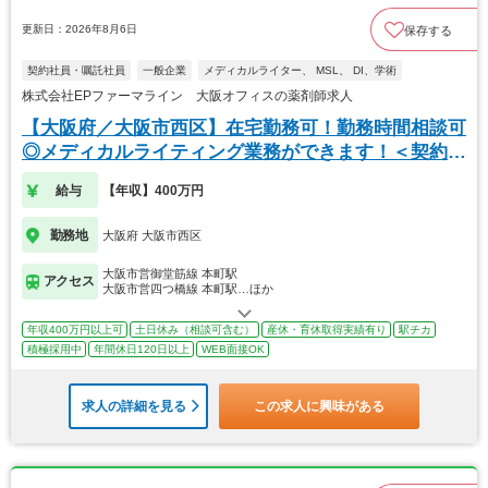
更新日：2026年8月6日
保存する
契約社員・嘱託社員
一般企業
メディカルライター、 MSL、 DI、学術
株式会社EPファーマライン 大阪オフィスの薬剤師求人
【大阪府／大阪市西区】在宅勤務可！勤務時間相談可
◎メディカルライティング業務ができます！＜契約社
員＞
給与
【年収】400万円
勤務地
大阪府 大阪市西区
大阪市営御堂筋線 本町駅
アクセス
大阪市営四つ橋線 本町駅…ほか
年収400万円以上可
土日休み（相談可含む）
産休・育休取得実績有り
駅チカ
積極採用中
年間休日120日以上
WEB面接OK
求人の詳細を見る
この求人に興味がある