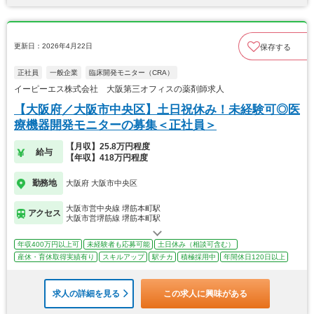
更新日：2026年4月22日
保存する
正社員
一般企業
臨床開発モニター（CRA）
イーピーエス株式会社 大阪第三オフィスの薬剤師求人
【大阪府／大阪市中央区】土日祝休み！未経験可◎医
療機器開発モニターの募集＜正社員＞
【月収】25.8万円程度
給与
【年収】418万円程度
勤務地
大阪府 大阪市中央区
大阪市営中央線 堺筋本町駅
アクセス
大阪市営堺筋線 堺筋本町駅
年収400万円以上可
未経験者も応募可能
土日休み（相談可含む）
産休・育休取得実績有り
スキルアップ
駅チカ
積極採用中
年間休日120日以上
求人の詳細を見る
この求人に興味がある