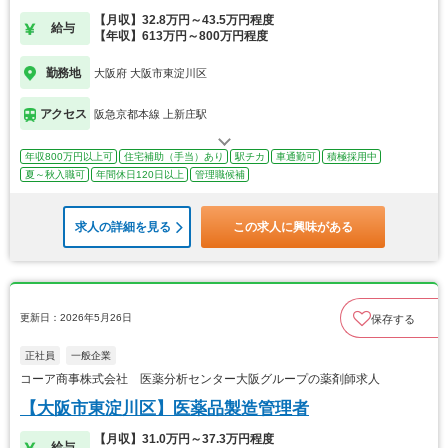
【月収】32.8万円～43.5万円程度
給与
【年収】613万円～800万円程度
勤務地
大阪府 大阪市東淀川区
アクセス
阪急京都本線 上新庄駅
年収800万円以上可
住宅補助（手当）あり
駅チカ
車通勤可
積極採用中
夏～秋入職可
年間休日120日以上
管理職候補
求人の詳細を見る
この求人に興味がある
更新日：2026年5月26日
保存する
正社員
一般企業
コーア商事株式会社 医薬分析センター大阪グループの薬剤師求人
【大阪市東淀川区】医薬品製造管理者
【月収】31.0万円～37.3万円程度
給与