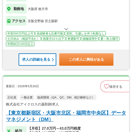
勤務地
大阪府 枚方市
アクセス
京阪交野線 宮之阪駅
年収500万円以上可
未経験者も応募可能
原則、引越しを伴う転勤なし
土日休み（相談可含む）
残業月10ｈ以下
車通勤可
積極採用中
夏～秋入職可
年間休日120日以上
求人の詳細を見る
この求人に興味がある
更新日：2026年5月26日
保存する
正社員
一般企業
臨床開発（QA、QC、DM、統計解析など）
株式会社アイクロスの薬剤師求人
【東京都新宿区・大阪市北区・福岡市中央区】データ
マネジメント（DM）
【月収】27.0万円～43.0万円程度
給与