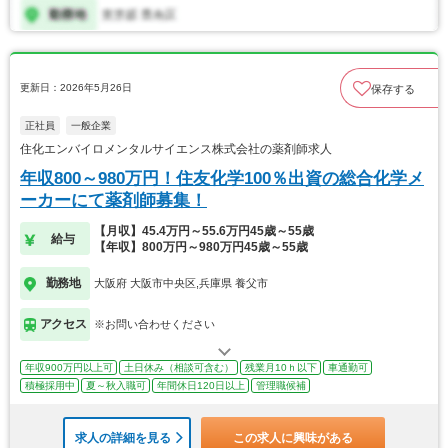
更新日：2026年5月26日
保存する
正社員
一般企業
住化エンバイロメンタルサイエンス株式会社の薬剤師求人
年収800～980万円！住友化学100％出資の総合化学メ
ーカーにて薬剤師募集！
【月収】45.4万円～55.6万円45歳～55歳
給与
【年収】800万円～980万円45歳～55歳
勤務地
大阪府 大阪市中央区,兵庫県 養父市
アクセス
※お問い合わせください
年収900万円以上可
土日休み（相談可含む）
残業月10ｈ以下
車通勤可
積極採用中
夏～秋入職可
年間休日120日以上
管理職候補
求人の詳細を見る
この求人に興味がある