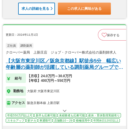
求人の詳細を見る
この求人に興味がある
更新日：2024年11月1日
保存する
正社員
調剤薬局
クローバー薬局 上新庄店 ジョブ・クローバー株式会社の薬剤師求人
【大阪市東淀川区／阪急京都線】駅徒歩5分 幅広い
年齢層の薬剤師が活躍している調剤薬局グループで
す。
【月収】24.0万円～30.0万円
給与
【年収】400万円～550万円
勤務地
大阪府 大阪市東淀川区
アクセス
阪急京都本線 上新庄駅
年収550万円以上可
新卒も応募可能
未経験者も応募可能
産休・育休取得実績有り
スキルアップ
駅チカ
車通勤可
店舗数10～29
積極採用中
年間休日120日以上