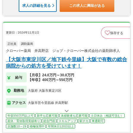
求人の詳細を見る
この求人に興味がある
更新日：2024年11月1日
保存する
正社員
調剤薬局
クローバー薬局 井高野店 ジョブ・クローバー株式会社の薬剤師求人
【大阪市東淀川区／地下鉄今里線】大阪で有数の総合
病院からの処方を受けています！
【月収】24.0万円～30.0万円
給与
【年収】400万円～550万円
勤務地
大阪府 大阪市東淀川区
アクセス
大阪市営今里筋線 井高野駅
年収550万円以上可
新卒も応募可能
未経験者も応募可能
土日休み（相談可含む）
産休・育休取得実績有り
総合門前
スキルアップ
駅チカ
車通勤可
店舗数10～29
積極採用中
年間休日120日以上