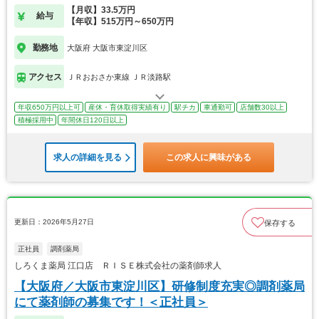
【月収】33.5万円
給与
【年収】515万円～650万円
勤務地
大阪府 大阪市東淀川区
アクセス
ＪＲおおさか東線 ＪＲ淡路駅
年収650万円以上可
産休・育休取得実績有り
駅チカ
車通勤可
店舗数30以上
積極採用中
年間休日120日以上
求人の詳細を見る
この求人に興味がある
更新日：2026年5月27日
保存する
正社員
調剤薬局
しろくま薬局 江口店 ＲＩＳＥ株式会社の薬剤師求人
【大阪府／大阪市東淀川区】研修制度充実◎調剤薬局
にて薬剤師の募集です！＜正社員＞