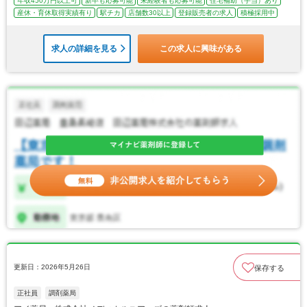
年収450万円以上可
新卒も応募可能
未経験者も応募可能
住宅補助（手当）あり
産休・育休取得実績有り
駅チカ
店舗数30以上
登録販売者の求人
積極採用中
求人の詳細を見る
この求人に興味がある
更新日：2026年5月26日
保存する
正社員
調剤薬局