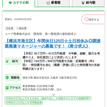
おすすめ順
新着順
給与順
更新日：2026年4月16日
保存する
正社員
一般企業
コーア商事株式会社 開発部 第一開発課の薬剤師求人
【横浜市港北区】年間休日125日☆土日祝休み◎調達
業務兼マネージャーの募集です！《希少求人》
【月収】40.7万円～43.5万円程度 ※年齢、経験、能力を考
慮のうえ、自社規定により決定いたします
給与
【年収】744万円～800万円程度※月給・定期賞与（年2
回）・特別賞与を含む（業績・評価に応じた特別賞与の支給
実績があります）
勤務地
神奈川県 横浜市港北区,大阪府 大阪市東淀川区
東急東横線 日吉(神奈川)駅
アクセス
東急目黒線 日吉(神奈川)駅…ほか
年収800万円以上可
土日休み（相談可含む）
残業月10ｈ以下
積極採用中
年間休日120日以上
管理職候補