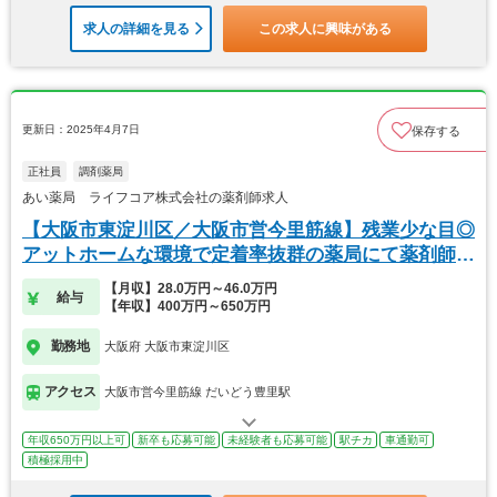
求人の詳細を見る
この求人に興味がある
更新日：2025年4月7日
保存する
正社員
調剤薬局
あい薬局 ライフコア株式会社の薬剤師求人
【大阪市東淀川区／大阪市営今里筋線】残業少な目◎
アットホームな環境で定着率抜群の薬局にて薬剤師募
集！
【月収】28.0万円～46.0万円
給与
【年収】400万円～650万円
勤務地
大阪府 大阪市東淀川区
アクセス
大阪市営今里筋線 だいどう豊里駅
年収650万円以上可
新卒も応募可能
未経験者も応募可能
駅チカ
車通勤可
積極採用中