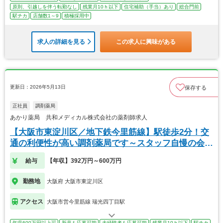
原則、引越しを伴う転勤なし
残業月10ｈ以下
住宅補助（手当）あり
総合門前
駅チカ
店舗数1～9
積極採用中
求人の詳細を見る
この求人に興味がある
更新日：2026年5月13日
保存する
正社員
調剤薬局
あかり薬局 共和メディカル株式会社の薬剤師求人
【大阪市東淀川区／地下鉄今里筋線】駅徒歩2分！交
通の利便性が高い調剤薬局です～スタッフ自慢の会社
です
給与
【年収】392万円～600万円
勤務地
大阪府 大阪市東淀川区
アクセス
大阪市営今里筋線 瑞光四丁目駅
年収600万円以上可
新卒も応募可能
未経験者も応募可能
残業月10ｈ以下
駅チカ