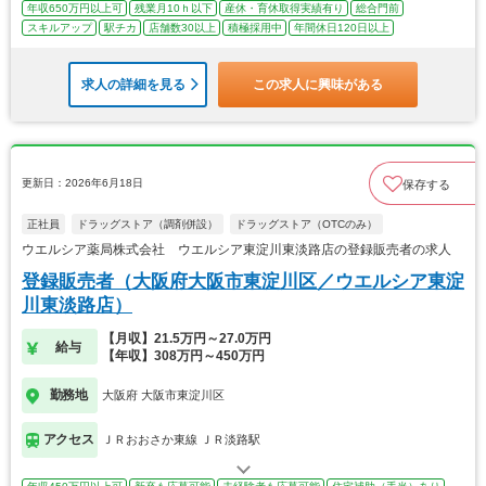
年収650万円以上可
残業月10ｈ以下
産休・育休取得実績有り
総合門前
スキルアップ
駅チカ
店舗数30以上
積極採用中
年間休日120日以上
求人の詳細を見る
この求人に興味がある
更新日：2026年6月18日
保存する
正社員
ドラッグストア（調剤併設）
ドラッグストア（OTCのみ）
ウエルシア薬局株式会社 ウエルシア東淀川東淡路店の登録販売者の求人
登録販売者（大阪府大阪市東淀川区／ウエルシア東淀
川東淡路店）
【月収】21.5万円～27.0万円
給与
【年収】308万円～450万円
勤務地
大阪府 大阪市東淀川区
アクセス
ＪＲおおさか東線 ＪＲ淡路駅