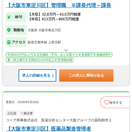
【大阪市東淀川区】管理職 ※課長代理～課長
【月収】32.8万円～43.5万円程度
給与
【年収】613万円～800万円程度
勤務地
大阪府 大阪市東淀川区
アクセス
阪急京都本線 上新庄駅
年収800万円以上可
住宅補助（手当）あり
駅チカ
車通勤可
積極採用中
夏～秋入職可
年間休日120日以上
管理職候補
求人の詳細を見る
この求人に興味がある
更新日：2026年5月26日
保存する
正社員
一般企業
コーア商事株式会社 医薬分析センター大阪グループの薬剤師求人
【大阪市東淀川区】医薬品製造管理者