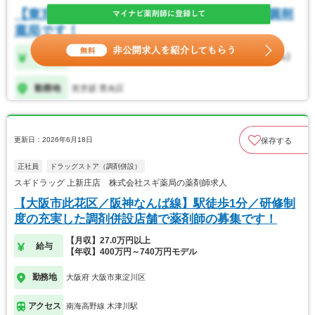
更新日：2026年6月18日
保存する
正社員
ドラッグストア（調剤併設）
スギドラッグ 上新庄店 株式会社スギ薬局の薬剤師求人
【大阪市此花区／阪神なんば線】駅徒歩1分／研修制
度の充実した調剤併設店舗で薬剤師の募集です！
【月収】27.0万円以上
給与
【年収】400万円～740万円モデル
勤務地
大阪府 大阪市東淀川区
アクセス
南海高野線 木津川駅