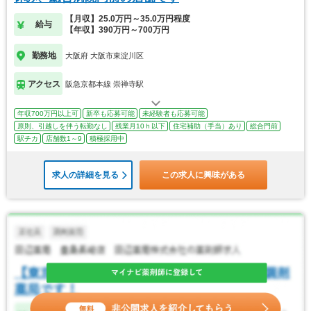
【月収】25.0万円～35.0万円程度
給与
【年収】390万円～700万円
勤務地
大阪府 大阪市東淀川区
アクセス
阪急京都本線 崇禅寺駅
年収700万円以上可
新卒も応募可能
未経験者も応募可能
原則、引越しを伴う転勤なし
残業月10ｈ以下
住宅補助（手当）あり
総合門前
駅チカ
店舗数1～9
積極採用中
求人の詳細を見る
この求人に興味がある