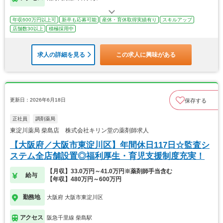
年収600万円以上可
新卒も応募可能
産休・育休取得実績有り
スキルアップ
店舗数30以上
積極採用中
求人の詳細を見る
この求人に興味がある
更新日：2026年6月18日
保存する
正社員
調剤薬局
東淀川薬局 柴島店 株式会社キリン堂の薬剤師求人
【大阪府／大阪市東淀川区】年間休日117日☆監査シ
ステム全店舗設置◎福利厚生・育児支援制度充実！
【月収】33.0万円～41.0万円※薬剤師手当含む
給与
【年収】480万円～600万円
勤務地
大阪府 大阪市東淀川区
アクセス
阪急千里線 柴島駅