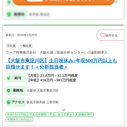
更新日：2026年3月25日
保存する
正社員
一般企業
コーア商事株式会社 大阪社屋（医薬分析センター）の薬剤師求人
【大阪市東淀川区】土日祝休み♪年収500万円以上も
目指せます！＜分析担当者＞
【月収】22.0万円～31.1万円程度
給与
【年収】416万円～583万円程度
勤務地
大阪府 大阪市東淀川区
アクセス
阪急京都本線 上新庄駅
年収550万円以上可
住宅補助（手当）あり
駅チカ
積極採用中
年間休日120日以上