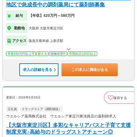
地区で急成長中の調剤薬局にて薬剤師募集
給与
【年収】420万円～580万円
勤務地
大阪府 大阪市東淀川区
アクセス
阪急京都本線 上新庄駅
年収550万円以上可
駅チカ
積極採用中
年間休日120日以上
求人の詳細を見る
この求人に興味がある
更新日：2026年6月26日
保存する
正社員
ドラッグストア（調剤併設）
ウエルシア薬局株式会社 ウエルシア東淀川東淡路店の薬剤師求人
【大阪市東淀川区】多彩なキャリアパスと子育て支援
制度充実♪高給与のドラッグストアチェーン◎