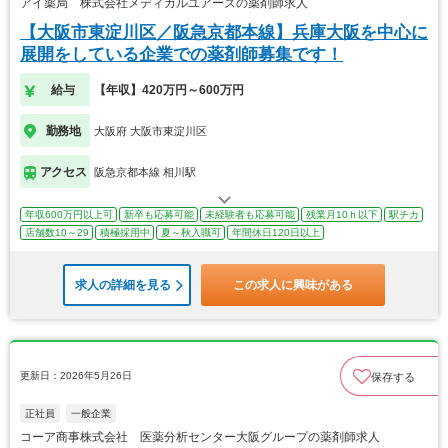
アイ薬局 株式会社メディカルユアーズの薬剤師求人
【大阪市東淀川区／阪急京都本線】兵庫大阪を中心に
展開をしている企業での薬剤師募集です！
給与
【年収】420万円～600万円
勤務地
大阪府 大阪市東淀川区
アクセス
阪急京都本線 相川駅
年収600万円以上可
新卒も応募可能
未経験者も応募可能
残業月10ｈ以下
駅チカ
店舗数10～29
積極採用中
夏～秋入職可
年間休日120日以上
求人の詳細を見る
この求人に興味がある
更新日：2026年5月26日
保存する
正社員
一般企業
コーア商事株式会社 医薬分析センター大阪グループの薬剤師求人