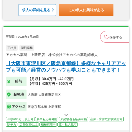
求人の詳細を見る
この求人に興味がある
更新日：2026年5月26日
保存する
正社員
調剤薬局
アカカベ薬局 上新庄店 株式会社アカカベの薬剤師求人
【大阪市東淀川区／阪急京都線】多様なキャリアアッ
プも可能／経営のノウハウも学ぶこともできます！
【月収】30.4万円～42.9万円
給与
【年収】425万円～600万円
勤務地
大阪府 大阪市東淀川区
アクセス
阪急京都本線 上新庄駅
年収600万円以上可
新卒も応募可能
未経験者も応募可能
産休・育休取得実績有り
駅チカ
店舗数30以上
積極採用中
夏～秋入職可