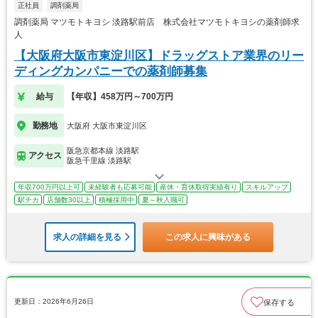
正社員
調剤薬局
調剤薬局 マツモトキヨシ 淡路駅前店 株式会社マツモトキヨシの薬剤師求
人
【大阪府大阪市東淀川区】ドラッグストア業界のリー
ディングカンパニーでの薬剤師募集
給与
【年収】458万円～700万円
勤務地
大阪府 大阪市東淀川区
阪急京都本線 淡路駅
アクセス
阪急千里線 淡路駅
年収700万円以上可
未経験者も応募可能
産休・育休取得実績有り
スキルアップ
駅チカ
店舗数30以上
積極採用中
夏～秋入職可
求人の詳細を見る
この求人に興味がある
更新日：2026年6月26日
保存する