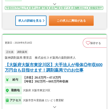
年収600万円以上可
新卒も応募可能
総合門前
駅チカ
店舗数30以上
積極採用中
求人の詳細を見る
この求人に興味がある
更新日：2026年6月18日
保存する
正社員
調剤薬局
阪神調剤薬局 豊里店 株式会社スギ薬局の薬剤師求人
【大阪府大阪市東淀川区】大手法人が母体◎年収600
万円台も目指せます！調剤薬局でのお仕事
【月収】26.0万円～47.0万円
給与
【年収】392万円～665万円年収例
勤務地
大阪府 大阪市東淀川区
アクセス
大阪市営今里筋線 だいどう豊里駅