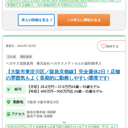
車通勤可
店舗数10～29
積極採用中
年間休日120日以上
求人の詳細を見る
この求人に興味がある
更新日：2021年7月2日
保存する
正社員
調剤薬局
ペガサス淡路薬局 株式会社ペガサスメディカルの薬剤師求人
【大阪市東淀川区／阪急京都線】完全週休2日！店舗
の雰囲気もよく長期的に勤務しやすい環境です!
【月収】26.0万円～37.0万円24歳～35歳モデル
給与
【年収】400万円～550万円位 24歳～35歳モデル
勤務地
大阪府 大阪市東淀川区
阪急京都本線 淡路駅
アクセス
阪急千里線 淡路駅
年収550万円以上可
未経験者も応募可能
残業月10ｈ以下
住宅補助（手当）あり