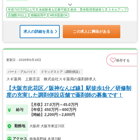
年収700万円以上可
未経験者も応募可能
産休・育休取得実績有り
スキルアップ
店舗数30以上
積極採用中
WEB面接OK
求人の詳細を見る
この求人に興味がある
更新日：2026年6月18日
保存する
パート・アルバイト
ドラッグストア（調剤併設）
スギ薬局 上新庄店 株式会社スギ薬局の薬剤師求人
【大阪市此花区／阪神なんば線】駅徒歩1分／研修制
度の充実した調剤併設店舗で薬剤師の募集です！
【月収】27.0万円～45.0万円
給与
【年収】450万円～600万円
【時給】2,200円～2,600円
勤務地
大阪府 大阪市東淀川区
アクセス
南海高野線 木津川駅