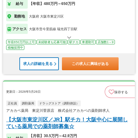
給与
【年収】480万円～650万円
勤務地
大阪府 大阪市東淀川区
アクセス
大阪市営今里筋線 瑞光四丁目駅
年収650万円以上可
未経験者も応募可能
駅チカ
車通勤可
店舗数1～9
積極採用中
求人の詳細を見る
この求人に興味がある
更新日：2026年5月26日
保存する
正社員
調剤薬局
ドラッグストア（調剤併設）
アカカベ薬局 東淀川菅原店 株式会社アカカベの薬剤師求人
【大阪市東淀川区／JR】駅チカ！大阪中心に展開し
ている薬局での薬剤師募集☆
【月収】30.5万円～42.9万円