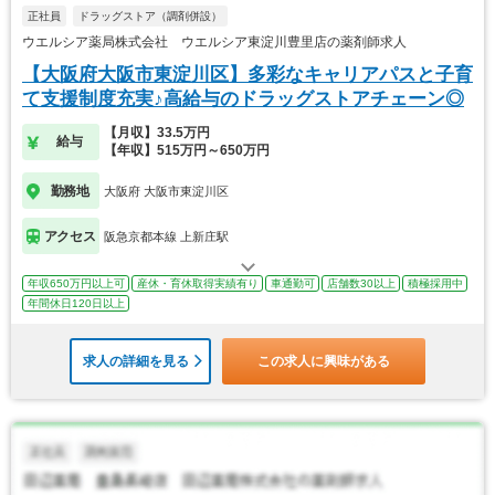
正社員
ドラッグストア（調剤併設）
ウエルシア薬局株式会社 ウエルシア東淀川豊里店の薬剤師求人
【大阪府大阪市東淀川区】多彩なキャリアパスと子育
て支援制度充実♪高給与のドラッグストアチェーン◎
【月収】33.5万円
給与
【年収】515万円～650万円
勤務地
大阪府 大阪市東淀川区
アクセス
阪急京都本線 上新庄駅
年収650万円以上可
産休・育休取得実績有り
車通勤可
店舗数30以上
積極採用中
年間休日120日以上
求人の詳細を見る
この求人に興味がある