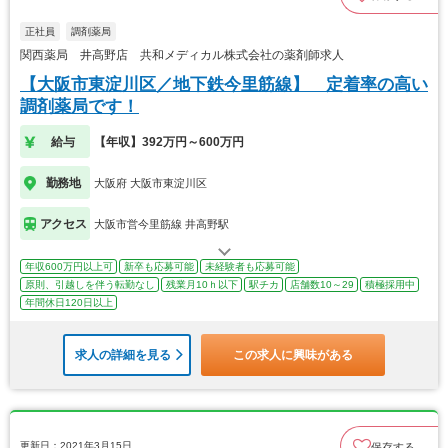
正社員
調剤薬局
関西薬局 井高野店 共和メディカル株式会社の薬剤師求人
【大阪市東淀川区／地下鉄今里筋線】 定着率の高い
調剤薬局です！
給与
【年収】392万円～600万円
勤務地
大阪府 大阪市東淀川区
アクセス
大阪市営今里筋線 井高野駅
年収600万円以上可
新卒も応募可能
未経験者も応募可能
原則、引越しを伴う転勤なし
残業月10ｈ以下
駅チカ
店舗数10～29
積極採用中
年間休日120日以上
求人の詳細を見る
この求人に興味がある
更新日：2021年3月15日
保存する