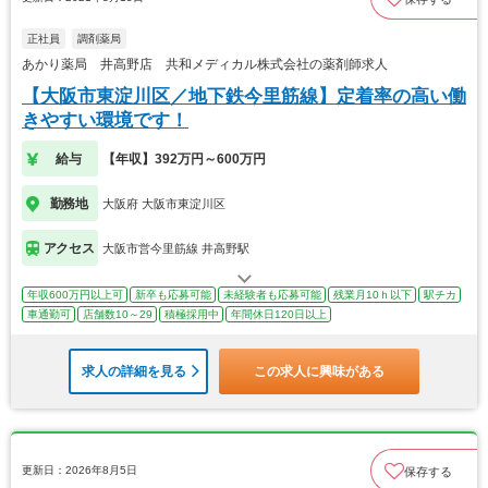
正社員
調剤薬局
あかり薬局 井高野店 共和メディカル株式会社の薬剤師求人
【大阪市東淀川区／地下鉄今里筋線】定着率の高い働
きやすい環境です！
給与
【年収】392万円～600万円
勤務地
大阪府 大阪市東淀川区
アクセス
大阪市営今里筋線 井高野駅
年収600万円以上可
新卒も応募可能
未経験者も応募可能
残業月10ｈ以下
駅チカ
車通勤可
店舗数10～29
積極採用中
年間休日120日以上
求人の詳細を見る
この求人に興味がある
更新日：2026年8月5日
保存する