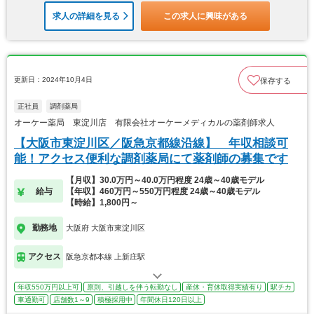
求人の詳細を見る
この求人に興味がある
更新日：2024年10月4日
保存する
正社員
調剤薬局
オーケー薬局 東淀川店 有限会社オーケーメディカルの薬剤師求人
【大阪市東淀川区／阪急京都線沿線】 年収相談可
能！アクセス便利な調剤薬局にて薬剤師の募集です
【月収】30.0万円～40.0万円程度 24歳～40歳モデル
給与
【年収】460万円～550万円程度 24歳～40歳モデル
【時給】1,800円～
勤務地
大阪府 大阪市東淀川区
アクセス
阪急京都本線 上新庄駅
年収550万円以上可
原則、引越しを伴う転勤なし
産休・育休取得実績有り
駅チカ
車通勤可
店舗数1～9
積極採用中
年間休日120日以上