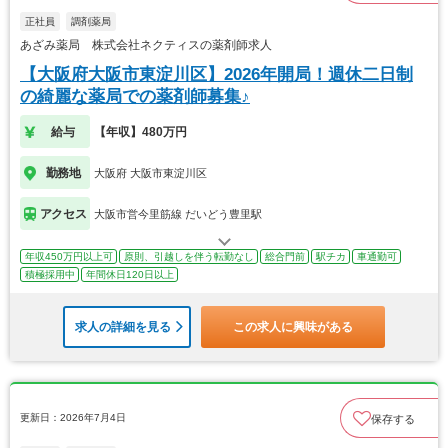
正社員
調剤薬局
あざみ薬局 株式会社ネクティスの薬剤師求人
【大阪府大阪市東淀川区】2026年開局！週休二日制
の綺麗な薬局での薬剤師募集♪
給与
【年収】480万円
勤務地
大阪府 大阪市東淀川区
アクセス
大阪市営今里筋線 だいどう豊里駅
年収450万円以上可
原則、引越しを伴う転勤なし
総合門前
駅チカ
車通勤可
積極採用中
年間休日120日以上
求人の詳細を見る
この求人に興味がある
更新日：2026年7月4日
保存する