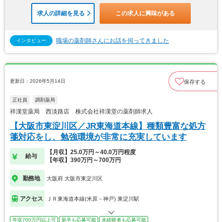
求人の詳細を見る
この求人に興味がある
職場の薬剤師さんにお話を伺ってきました
インタビュー
更新日：2026年5月14日
保存する
正社員
調剤薬局
祥漢堂薬局 西淡路店 株式会社祥漢堂の薬剤師求人
【大阪市東淀川区／JR東海道本線】種類豊富な処方
箋対応をし、勉強環境が非常に充実しています
【月収】25.0万円～40.0万円程度
給与
【年収】390万円～700万円
勤務地
大阪府 大阪市東淀川区
アクセス
ＪＲ東海道本線(米原－神戸) 東淀川駅
年収700万円以上可
新卒も応募可能
未経験者も応募可能