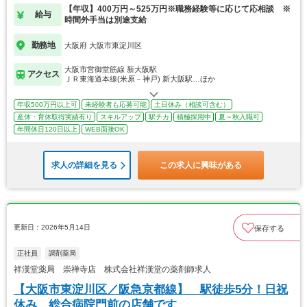
【年収】400万円～525万円※職務経験等に応じて応相談 ※
給与
時間外手当は別途支給
勤務地
大阪府 大阪市東淀川区
大阪市営御堂筋線 新大阪駅
アクセス
ＪＲ東海道本線(米原－神戸) 新大阪駅…ほか
年収500万円以上可
未経験者も応募可能
土日休み（相談可含む）
産休・育休取得実績有り
スキルアップ
駅チカ
積極採用中
夏～秋入職可
年間休日120日以上
WEB面接OK
求人の詳細を見る
この求人に興味がある
更新日：2026年5月14日
保存する
正社員
調剤薬局
祥漢堂薬局 崇禅寺店 株式会社祥漢堂の薬剤師求人
【大阪市東淀川区／阪急京都線】 駅徒歩5分！日祝
休み、総合病院門前の店舗です