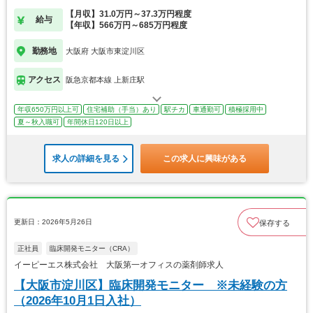
【月収】31.0万円～37.3万円程度
給与
【年収】566万円～685万円程度
勤務地
大阪府 大阪市東淀川区
アクセス
阪急京都本線 上新庄駅
年収650万円以上可
住宅補助（手当）あり
駅チカ
車通勤可
積極採用中
夏～秋入職可
年間休日120日以上
求人の詳細を見る
この求人に興味がある
更新日：2026年5月26日
保存する
正社員
臨床開発モニター（CRA）
イーピーエス株式会社 大阪第一オフィスの薬剤師求人
【大阪市淀川区】臨床開発モニター ※未経験の方
（2026年10月1日入社）