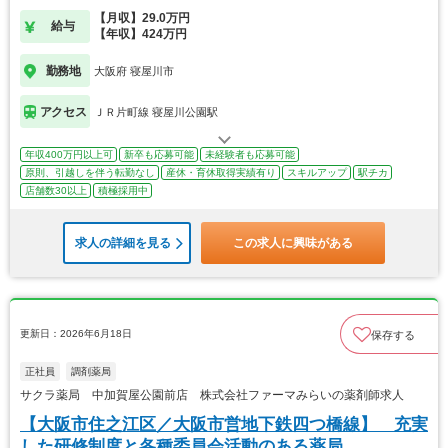
す。
【月収】29.0万円
給与
【年収】424万円
勤務地
大阪府 寝屋川市
アクセス
ＪＲ片町線 寝屋川公園駅
年収400万円以上可
新卒も応募可能
未経験者も応募可能
原則、引越しを伴う転勤なし
産休・育休取得実績有り
スキルアップ
駅チカ
店舗数30以上
積極採用中
求人の詳細を見る
この求人に興味がある
更新日：2026年6月18日
保存する
正社員
調剤薬局
サクラ薬局 中加賀屋公園前店 株式会社ファーマみらいの薬剤師求人
【大阪市住之江区／大阪市営地下鉄四つ橋線】 充実
した研修制度と各種委員会活動のある薬局