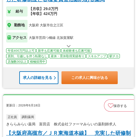
【月収】29.0万円
給与
【年収】424万円
勤務地
大阪府 大阪市住之江区
アクセス
大阪市営四つ橋線 北加賀屋駅
年収400万円以上可
新卒も応募可能
未経験者も応募可能
原則、引越しを伴う転勤なし
産休・育休取得実績有り
スキルアップ
駅チカ
店舗数30以上
積極採用中
求人の詳細を見る
この求人に興味がある
更新日：2026年6月18日
保存する
正社員
調剤薬局
きららみらい薬局 富田店 株式会社ファーマみらいの薬剤師求人
【大阪府高槻市／ＪＲ東海道本線】 充実した研修制