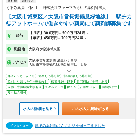
正社員
調剤薬局
くるみ薬局 蒲生店 株式会社ファーマみらいの薬剤師求人
【大阪市城東区／大阪市営長堀鶴見緑地線】 駅チカ
◎アットホームで働きやすい薬局にて薬剤師募集です
【月収】30.0万円～50.0万円24歳～
給与
【年収】450万円～700万円24歳～
勤務地
大阪府 大阪市城東区
大阪市営今里筋線 蒲生四丁目駅
アクセス
大阪市営長堀鶴見緑地線 蒲生四丁目駅
年収700万円以上可
新卒も応募可能
未経験者も応募可能
原則、引越しを伴う転勤なし
残業月10ｈ以下
住宅補助（手当）あり
産休・育休取得実績有り
スキルアップ
駅チカ
店舗数30以上
積極採用中
夏～秋入職可
求人の詳細を見る
この求人に興味がある
職場の薬剤師さんにお話を伺ってきました
インタビュー