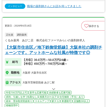
職場の薬剤師さんにお話を伺ってきました
インタビュー
更新日：2026年6月18日
保存する
正社員
調剤薬局
くるみ薬局 あびこ店 株式会社ファーマみらいの薬剤師求人
【大阪市住吉区／地下鉄御堂筋線】大阪本社の調剤チ
ェーンです。アットホームな社風が特徴です◎
【月収】30.0万円～50.0万円24歳～
給与
【年収】450万円～700万円24歳～
勤務地
大阪府 大阪市住吉区
アクセス
大阪市営御堂筋線 あびこ駅
年収700万円以上可
新卒も応募可能
未経験者も応募可能
原則、引越しを伴う転勤なし
残業月10ｈ以下
住宅補助（手当）あり
産休・育休取得実績有り
スキルアップ
駅チカ
車通勤可
店舗数30以上
積極採用中