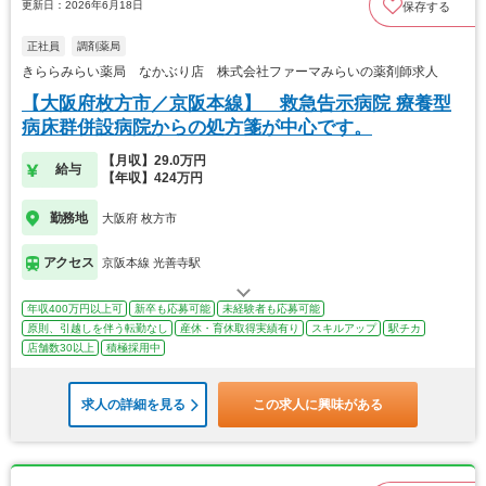
更新日：2026年6月18日
保存する
正社員
調剤薬局
きららみらい薬局 なかぶり店 株式会社ファーマみらいの薬剤師求人
【大阪府枚方市／京阪本線】 救急告示病院 療養型
病床群併設病院からの処方箋が中心です。
【月収】29.0万円
給与
【年収】424万円
勤務地
大阪府 枚方市
アクセス
京阪本線 光善寺駅
年収400万円以上可
新卒も応募可能
未経験者も応募可能
原則、引越しを伴う転勤なし
産休・育休取得実績有り
スキルアップ
駅チカ
店舗数30以上
積極採用中
求人の詳細を見る
この求人に興味がある