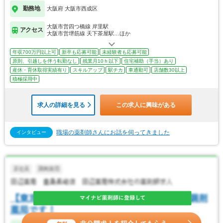
勤務地
大阪府 大阪市西成区
大阪市営四つ橋線 岸里駅
アクセス
大阪市営堺筋線 天下茶屋駅…ほか
年収700万円以上可
新卒も応募可能
未経験者も応募可能
原則、引越しを伴う転勤なし
残業月10ｈ以下
住宅補助（手当）あり
産休・育休取得実績有り
スキルアップ
駅チカ
車通勤可
店舗数30以上
積極採用中
求人の詳細を見る
この求人に興味がある
職場の薬剤師さんにお話を伺ってきました
インタビュー