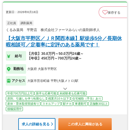
更新日：2026年6月18日
保存する
正社員
調剤薬局
くるみ薬局 平野店 株式会社ファーマみらいの薬剤師求人
【大阪市平野区／ＪＲ関西本線】駅徒歩5分／長期休
暇相談可／定着率に定評のある薬局です！
【月収】30.0万円～50.0万円24歳～
給与
【年収】450万円～700万円24歳～
勤務地
大阪府 大阪市平野区
アクセス
大阪市営谷町線 平野(大阪メトロ)駅
年収700万円以上可
新卒も応募可能
未経験者も応募可能
原則、引越しを伴う転勤なし
残業月10ｈ以下
住宅補助（手当）あり
産休・育休取得実績有り
スキルアップ
駅チカ
車通勤可
店舗数30以上
積極採用中
求人の詳細を見る
この求人に興味がある