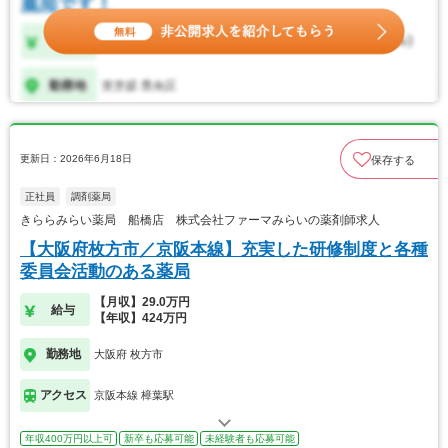
更新日：2026年6月18日
保存する
正社員
調剤薬局
きららみらい薬局 船橋店 株式会社ファーマみらいの薬剤師求人
【大阪府枚方市／京阪本線】充実した研修制度と各種
委員会活動のある薬局
【月収】29.0万円
給与
【年収】424万円
勤務地
大阪府 枚方市
アクセス
京阪本線 樟葉駅
年収400万円以上可
新卒も応募可能
未経験者も応募可能