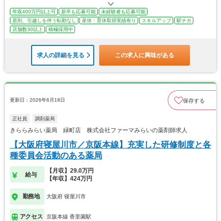
年収400万円以上可
新卒も応募可能
未経験者も応募可能
原則、引越しを伴う転勤なし
産休・育休取得実績有り
スキルアップ
駅チカ
店舗数30以上
積極採用中
求人の詳細を見る
この求人に興味がある
更新日：2026年6月18日
保存する
正社員
調剤薬局
きららみらい薬局 緑町店 株式会社ファーマみらいの薬剤師求人
【大阪府寝屋川市／京阪本線】充実した研修制度と各
種委員会活動のある薬局
【月収】29.0万円
給与
【年収】424万円
勤務地
大阪府 寝屋川市
アクセス
京阪本線 香里園駅