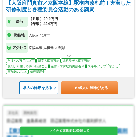
【大阪府門真市／京阪本線】駅構内改札前！充実した
研修制度と各種委員会活動のある薬局
【月収】29.0万円
給与
【年収】424万円
勤務地
大阪府 門真市
アクセス
京阪本線 大和田(大阪)駅
年収400万円以上可
新卒も応募可能
未経験者も応募可能
原則、引越しを伴う転勤なし
産休・育休取得実績有り
スキルアップ
駅チカ
店舗数30以上
積極採用中
求人の詳細を見る
この求人に興味がある