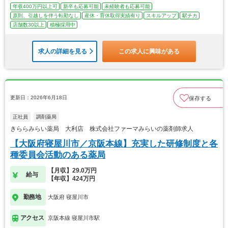
年収400万円以上可
新卒も応募可能
未経験者も応募可能
原則、引越しを伴う転勤なし
産休・育休取得実績有り
スキルアップ
駅チカ
店舗数30以上
積極採用中
求人の詳細を見る
この求人に興味がある
更新日：2026年6月18日
保存する
正社員
調剤薬局
きららみらい薬局 大利店 株式会社ファーマみらいの薬剤師求人
【大阪府寝屋川市／京阪本線】充実した研修制度と各
種委員会活動のある薬局
【月収】29.0万円
給与
【年収】424万円
勤務地
大阪府 寝屋川市
アクセス
京阪本線 寝屋川市駅