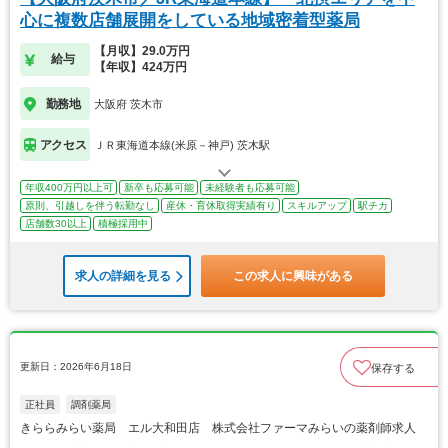
心に複数店舗展開をしている地域密着型薬局
【月収】29.0万円
給与
【年収】424万円
勤務地
大阪府 茨木市
アクセス
ＪＲ東海道本線(米原－神戸) 茨木駅
年収400万円以上可
新卒も応募可能
未経験者も応募可能
原則、引越しを伴う転勤なし
産休・育休取得実績有り
スキルアップ
駅チカ
店舗数30以上
積極採用中
求人の詳細を見る
この求人に興味がある
更新日：2026年6月18日
保存する
正社員
調剤薬局
きららみらい薬局 エル大和田店 株式会社ファーマみらいの薬剤師求人