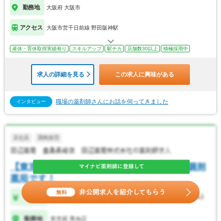
勤務地
大阪府 大阪市
アクセス
大阪市営千日前線 野田阪神駅
産休・育休取得実績有り
スキルアップ
駅チカ
店舗数30以上
積極採用中
求人の詳細を見る
この求人に興味がある
職場の薬剤師さんにお話を伺ってきました
インタビュー