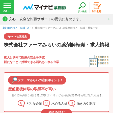
!
安心・安全な転職サポートの提供に努めます。
薬剤師の求人・転職TOP
株式会社ファーマみらいの薬剤師求人・転職・募集一覧
Special
企業特集
株式会社ファーマみらいの薬剤師転職・求人情報
東大と共同で医療の安全を研究！
新たなことに挑戦できる活気あふれる企業
ファーマみらいの注目ポイント！
産前産後休暇の取得率が高い
「薬剤師が長く働ける環境づくり」のため就業条件が見直されまし
た。女性が多く活躍しており、毎年20名弱の社員が産前産後休暇、
どんな企業
求める人材
働き方や制度
育児休暇を取得し、職場復帰時は正社員として時短勤務をしていま
す。中途入社の方もキャリアに合わせた研修が用意されています。
続きを読む