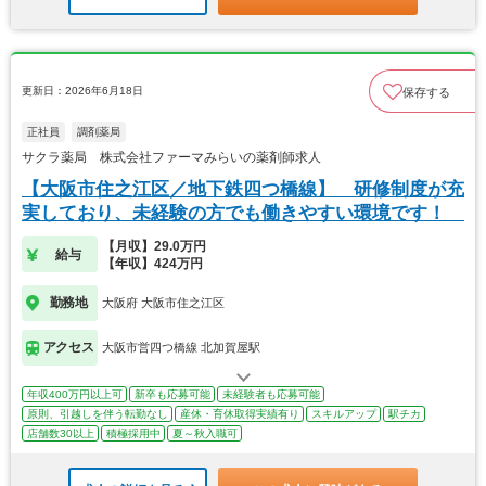
更新日：2026年6月18日
保存する
正社員
調剤薬局
サクラ薬局 株式会社ファーマみらいの薬剤師求人
【大阪市住之江区／地下鉄四つ橋線】 研修制度が充
実しており、未経験の方でも働きやすい環境です！
【月収】29.0万円
給与
【年収】424万円
勤務地
大阪府 大阪市住之江区
アクセス
大阪市営四つ橋線 北加賀屋駅
年収400万円以上可
新卒も応募可能
未経験者も応募可能
原則、引越しを伴う転勤なし
産休・育休取得実績有り
スキルアップ
駅チカ
店舗数30以上
積極採用中
夏～秋入職可