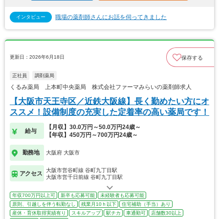
職場の薬剤師さんにお話を伺ってきました
インタビュー
更新日：2026年6月18日
保存する
正社員
調剤薬局
くるみ薬局 上本町中央薬局 株式会社ファーマみらいの薬剤師求人
【大阪市天王寺区／近鉄大阪線】長く勤めたい方にオ
ススメ！設備制度の充実した定着率の高い薬局です！
【月収】30.0万円～50.0万円24歳～
給与
【年収】450万円～700万円24歳～
勤務地
大阪府 大阪市
大阪市営谷町線 谷町九丁目駅
アクセス
大阪市営千日前線 谷町九丁目駅
年収700万円以上可
新卒も応募可能
未経験者も応募可能
原則、引越しを伴う転勤なし
残業月10ｈ以下
住宅補助（手当）あり
産休・育休取得実績有り
スキルアップ
駅チカ
車通勤可
店舗数30以上