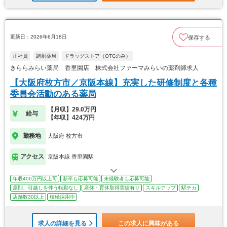
更新日：2026年6月18日
保存する
正社員
調剤薬局
ドラッグストア（OTCのみ）
きららみらい薬局 香里園店 株式会社ファーマみらいの薬剤師求人
【大阪府枚方市／京阪本線】充実した研修制度と各種
委員会活動のある薬局
【月収】29.0万円
給与
【年収】424万円
勤務地
大阪府 枚方市
アクセス
京阪本線 香里園駅
年収400万円以上可
新卒も応募可能
未経験者も応募可能
原則、引越しを伴う転勤なし
産休・育休取得実績有り
スキルアップ
駅チカ
店舗数30以上
積極採用中
求人の詳細を見る
この求人に興味がある