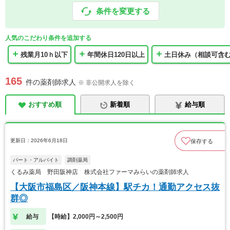
条件を変更する
人気のこだわり条件を追加する
残業月10ｈ以下
年間休日120日以上
土日休み（相談可含
165
件の薬剤師求人
※ 非公開求人を除く
おすすめ順
新着順
給与順
更新日：2026年6月18日
保存する
パート・アルバイト
調剤薬局
くるみ薬局 野田阪神店 株式会社ファーマみらいの薬剤師求人
【大阪市福島区／阪神本線】駅チカ！通勤アクセス抜
群◎
給与
【時給】2,000円～2,500円