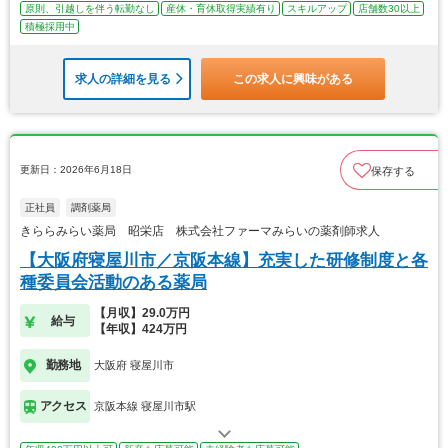
原則、引越しを伴う転勤なし
産休・育休取得実績有り
スキルアップ
店舗数30以上
積極採用中
求人の詳細を見る
この求人に興味がある
更新日：2026年6月18日
保存する
正社員
調剤薬局
きららみらい薬局 昭栄店 株式会社ファーマみらいの薬剤師求人
【大阪府寝屋川市／京阪本線】充実した研修制度と各
種委員会活動のある薬局
【月収】29.0万円
給与
【年収】424万円
勤務地
大阪府 寝屋川市
アクセス
京阪本線 寝屋川市駅