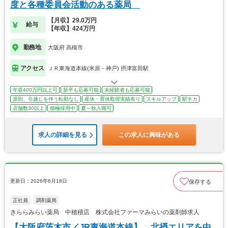
度と各種委員会活動のある薬局
【月収】29.0万円
給与
【年収】424万円
勤務地
大阪府 高槻市
アクセス
ＪＲ東海道本線(米原－神戸) 摂津富田駅
年収400万円以上可
新卒も応募可能
未経験者も応募可能
原則、引越しを伴う転勤なし
産休・育休取得実績有り
スキルアップ
駅チカ
店舗数30以上
積極採用中
夏～秋入職可
求人の詳細を見る
この求人に興味がある
更新日：2026年6月18日
保存する
正社員
調剤薬局
きららみらい薬局 中穂積店 株式会社ファーマみらいの薬剤師求人
【大阪府茨木市／JR東海道本線】 北摂エリアを中