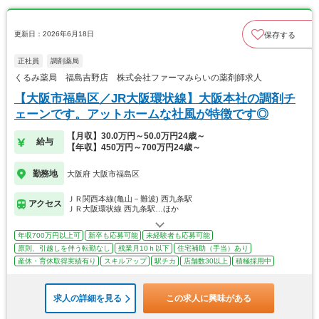
更新日：2026年6月18日
保存する
正社員
調剤薬局
くるみ薬局 福島吉野店 株式会社ファーマみらいの薬剤師求人
【大阪市福島区／JR大阪環状線】大阪本社の調剤チ
ェーンです。アットホームな社風が特徴です◎
【月収】30.0万円～50.0万円24歳～
給与
【年収】450万円～700万円24歳～
勤務地
大阪府 大阪市福島区
ＪＲ関西本線(亀山－難波) 西九条駅
アクセス
ＪＲ大阪環状線 西九条駅…ほか
年収700万円以上可
新卒も応募可能
未経験者も応募可能
原則、引越しを伴う転勤なし
残業月10ｈ以下
住宅補助（手当）あり
産休・育休取得実績有り
スキルアップ
駅チカ
店舗数30以上
積極採用中
求人の詳細を見る
この求人に興味がある