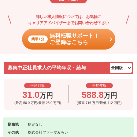
また、大手ドラッグストアに導入されているENIFボイス（音声認識
薬歴作成支援システム）のインストラクター、店舗開発、開業支
詳しい求人情報については、お気軽に
援、採用チーム、在宅のベットレンタル業、介護事業などの事業開
キャリアアドバイザーまでお問い合わせ下さい
発など、幅広いキャリアパスが可能です。
無料転職サポート！
簡単1分
ご登録はこちら
募集中正社員求人の平均年収・給与
平均月収
平均年収
31.0
588.8
万円
万円
(最高
50.0
万円/最低
25.0
万円)
(最高
716
万円/最低
412
万円)
勤務地
指定なし
その他
株式会社ファーマみらい