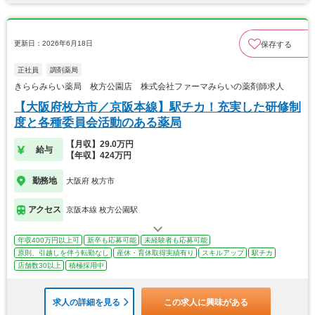
更新日：2026年6月18日
保存する
正社員
調剤薬局
きららみらい薬局 枚方公園店 株式会社ファーマみらいの薬剤師求人
【大阪府枚方市／京阪本線】駅チカ！充実した研修制
度と各種委員会活動のある薬局
【月収】29.0万円
給与
【年収】424万円
勤務地
大阪府 枚方市
アクセス
京阪本線 枚方公園駅
年収400万円以上可
新卒も応募可能
未経験者も応募可能
原則、引越しを伴う転勤なし
産休・育休取得実績有り
スキルアップ
駅チカ
店舗数30以上
積極採用中
求人の詳細を見る
この求人に興味がある