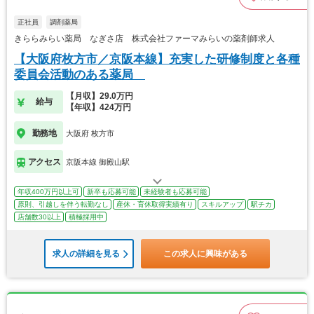
正社員
調剤薬局
きららみらい薬局 なぎさ店 株式会社ファーマみらいの薬剤師求人
【大阪府枚方市／京阪本線】充実した研修制度と各種
委員会活動のある薬局
【月収】29.0万円
給与
【年収】424万円
勤務地
大阪府 枚方市
アクセス
京阪本線 御殿山駅
年収400万円以上可
新卒も応募可能
未経験者も応募可能
原則、引越しを伴う転勤なし
産休・育休取得実績有り
スキルアップ
駅チカ
店舗数30以上
積極採用中
求人の詳細を見る
この求人に興味がある