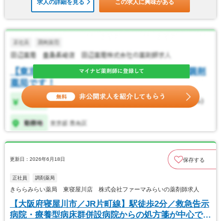
求人の詳細を見る
この求人に興味がある
更新日：2026年6月18日
保存する
正社員
調剤薬局
きららみらい薬局 東寝屋川店 株式会社ファーマみらいの薬剤師求人
【大阪府寝屋川市／JR片町線】駅徒歩2分／救急告示
病院・療養型病床群併設病院からの処方箋が中心で