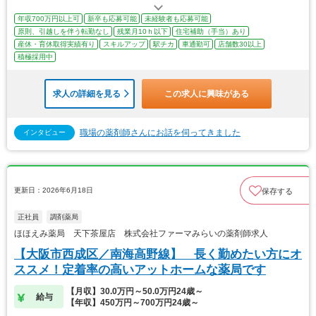
年収700万円以上可
新卒も応募可能
未経験者も応募可能
原則、引越しを伴う転勤なし
残業月10ｈ以下
住宅補助（手当）あり
産休・育休取得実績有り
スキルアップ
駅チカ
車通勤可
店舗数30以上
積極採用中
求人の詳細を見る
この求人に興味がある
職場の薬剤師さんにお話を伺ってきました
インタビュー
更新日：2026年6月18日
保存する
正社員
調剤薬局
ほほえみ薬局 天下茶屋店 株式会社ファーマみらいの薬剤師求人
【大阪市西成区／南海高野線】 長く勤めたい方にオ
ススメ！定着率の高いアットホームな薬局です
【月収】30.0万円～50.0万円24歳～
給与
【年収】450万円～700万円24歳～