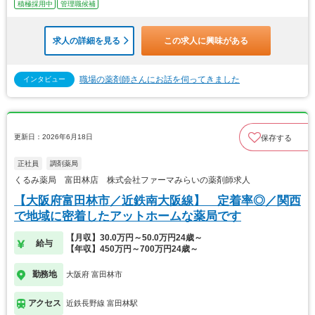
積極採用中
管理職候補
求人の詳細を見る
この求人に興味がある
職場の薬剤師さんにお話を伺ってきました
インタビュー
更新日：2026年6月18日
保存する
正社員
調剤薬局
くるみ薬局 富田林店 株式会社ファーマみらいの薬剤師求人
【大阪府富田林市／近鉄南大阪線】 定着率◎／関西
で地域に密着したアットホームな薬局です
【月収】30.0万円～50.0万円24歳～
給与
【年収】450万円～700万円24歳～
勤務地
大阪府 富田林市
アクセス
近鉄長野線 富田林駅