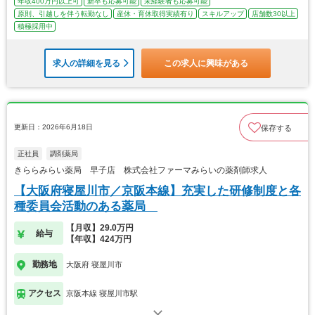
年収400万円以上可
新卒も応募可能
未経験者も応募可能
原則、引越しを伴う転勤なし
産休・育休取得実績有り
スキルアップ
店舗数30以上
積極採用中
求人の詳細を見る
この求人に興味がある
更新日：2026年6月18日
保存する
正社員
調剤薬局
きららみらい薬局 早子店 株式会社ファーマみらいの薬剤師求人
【大阪府寝屋川市／京阪本線】充実した研修制度と各
種委員会活動のある薬局
【月収】29.0万円
給与
【年収】424万円
勤務地
大阪府 寝屋川市
アクセス
京阪本線 寝屋川市駅