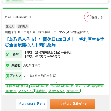
更新日：2026年6月18日
保存する
正社員
調剤薬局
共創未来 米子中町薬局 株式会社ファーマみらいの薬剤師求人
【鳥取県米子市】年間休日120日以上！福利厚生充実
◎全国展開の大手調剤薬局
【月収】25.0万円以上 24歳～モデル
給与
【年収】414万円～600万円
勤務地
鳥取県 米子市
アクセス
ＪＲ境線 富士見町(鳥取)駅
年収600万円以上可
新卒も応募可能
未経験者も応募可能
産休・育休取得実績有り
総合門前
スキルアップ
車通勤可
店舗数30以上
積極採用中
求人の詳細を見る
この求人に興味がある