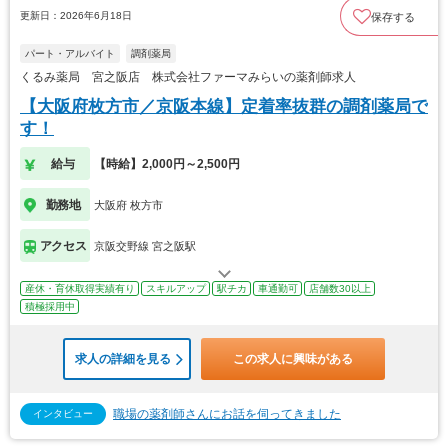
更新日：2026年6月18日
保存する
パート・アルバイト
調剤薬局
くるみ薬局 宮之阪店 株式会社ファーマみらいの薬剤師求人
【大阪府枚方市／京阪本線】定着率抜群の調剤薬局で
す！
給与
【時給】2,000円～2,500円
勤務地
大阪府 枚方市
アクセス
京阪交野線 宮之阪駅
産休・育休取得実績有り
スキルアップ
駅チカ
車通勤可
店舗数30以上
積極採用中
求人の詳細を見る
この求人に興味がある
職場の薬剤師さんにお話を伺ってきました
インタビュー