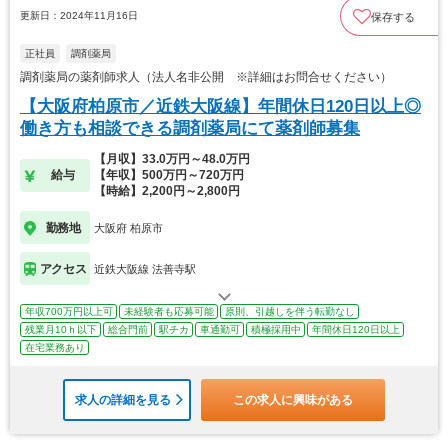
更新日：2024年11月16日
保存する
正社員
調剤薬局
調剤薬局の薬剤師求人（法人名非公開 ※詳細はお問合せください）
【大阪府柏原市／近鉄大阪線】年間休日120日以上◎
働き方も相談できる調剤薬局にて薬剤師募集
【月収】33.0万円～48.0万円
給与
【年収】500万円～720万円
【時給】2,200円～2,800円
勤務地
大阪府 柏原市
アクセス
近鉄大阪線 法善寺駅
年収700万円以上可
未経験者も応募可能
原則、引越しを伴う転勤なし
残業月10ｈ以下
総合門前
駅チカ
車通勤可
積極採用中
年間休日120日以上
在宅業務あり
求人の詳細を見る
この求人に興味がある