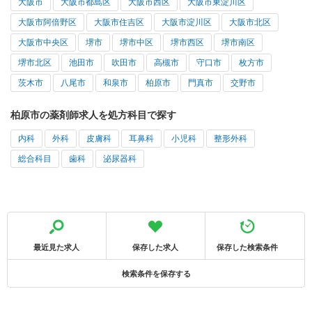
大阪市
大阪市都島区
大阪市西区
大阪市東淀川区
大阪市阿倍野区
大阪市住吉区
大阪市淀川区
大阪市北区
大阪市中央区
堺市
堺市中区
堺市西区
堺市南区
堺市北区
池田市
吹田市
高槻市
守口市
枚方市
茨木市
八尾市
和泉市
柏原市
門真市
交野市
柏原市の薬剤師求人を処方科目で探す
内科
外科
皮膚科
耳鼻科
小児科
整形外科
総合科目
歯科
泌尿器科
最近見た求人
保存した求人
保存した検索条件
検索条件を保存する