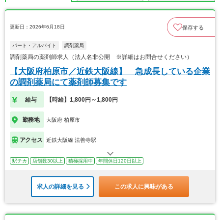
更新日：2026年6月18日
保存する
パート・アルバイト
調剤薬局
調剤薬局の薬剤師求人（法人名非公開 ※詳細はお問合せください）
【大阪府柏原市／近鉄大阪線】 急成長している企業
の調剤薬局にて薬剤師募集です
給与
【時給】1,800円～1,800円
勤務地
大阪府 柏原市
アクセス
近鉄大阪線 法善寺駅
駅チカ
店舗数30以上
積極採用中
年間休日120日以上
求人の詳細を見る
この求人に興味がある