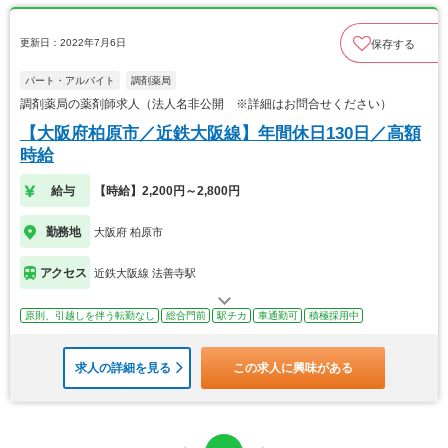
更新日：2022年7月6日
保存する
パート・アルバイト
調剤薬局
調剤薬局の薬剤師求人（法人名非公開 ※詳細はお問合せください）
【大阪府柏原市／近鉄大阪線】年間休日130日／高額
時給
給与
【時給】2,200円～2,800円
勤務地
大阪府 柏原市
アクセス
近鉄大阪線 法善寺駅
原則、引越しを伴う転勤なし
総合門前
駅チカ
車通勤可
積極採用中
求人の詳細を見る
この求人に興味がある