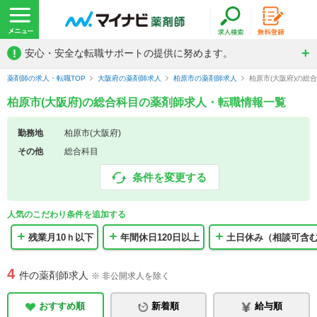
!
安心・安全な転職サポートの提供に努めます。
薬剤師の求人・転職TOP
大阪府の薬剤師求人
柏原市の薬剤師求人
柏原市(大阪府)の総
柏原市(大阪府)の総合科目の薬剤師求人・転職情報一覧
勤務地
柏原市(大阪府)
その他
総合科目
条件を変更する
人気のこだわり条件を追加する
残業月10ｈ以下
年間休日120日以上
土日休み（相談可含
4
件の薬剤師求人
※ 非公開求人を除く
おすすめ順
新着順
給与順