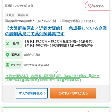
更新日：2026年6月18日
保存する
正社員
調剤薬局
調剤薬局の薬剤師求人（法人名非公開 ※詳細はお問合せください）
【大阪府柏原市／近鉄大阪線】 急成長している企業
の調剤薬局にて薬剤師募集です
【月収】25.0万円～35.0万円程度 24歳～60歳モデル
給与
【年収】400万円～550万円程度 24歳～60歳モデル
勤務地
大阪府 柏原市
アクセス
近鉄大阪線 法善寺駅
年収550万円以上可
未経験者も応募可能
原則、引越しを伴う転勤なし
駅チカ
店舗数30以上
積極採用中
年間休日120日以上
在宅業務あり
求人の詳細を見る
この求人に興味がある