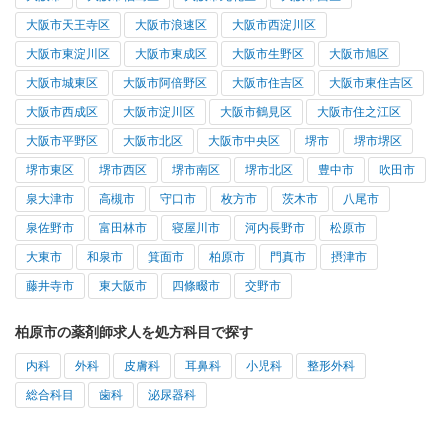
大阪市天王寺区
大阪市浪速区
大阪市西淀川区
大阪市東淀川区
大阪市東成区
大阪市生野区
大阪市旭区
大阪市城東区
大阪市阿倍野区
大阪市住吉区
大阪市東住吉区
大阪市西成区
大阪市淀川区
大阪市鶴見区
大阪市住之江区
大阪市平野区
大阪市北区
大阪市中央区
堺市
堺市堺区
堺市東区
堺市西区
堺市南区
堺市北区
豊中市
吹田市
泉大津市
高槻市
守口市
枚方市
茨木市
八尾市
泉佐野市
富田林市
寝屋川市
河内長野市
松原市
大東市
和泉市
箕面市
柏原市
門真市
摂津市
藤井寺市
東大阪市
四條畷市
交野市
柏原市の薬剤師求人を処方科目で探す
内科
外科
皮膚科
耳鼻科
小児科
整形外科
総合科目
歯科
泌尿器科