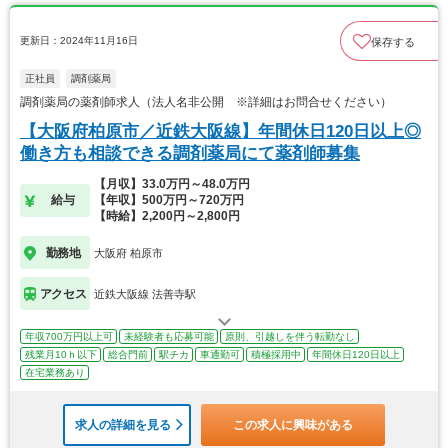
更新日：2024年11月16日
保存する
正社員
調剤薬局
調剤薬局の薬剤師求人（法人名非公開 ※詳細はお問合せください）
【大阪府柏原市／近鉄大阪線】年間休日120日以上◎
働き方も相談できる調剤薬局にて薬剤師募集
【月収】33.0万円～48.0万円
給与
【年収】500万円～720万円
【時給】2,200円～2,800円
勤務地
大阪府 柏原市
アクセス
近鉄大阪線 法善寺駅
年収700万円以上可
未経験者も応募可能
原則、引越しを伴う転勤なし
残業月10ｈ以下
総合門前
駅チカ
車通勤可
積極採用中
年間休日120日以上
在宅業務あり
求人の詳細を見る
この求人に興味がある