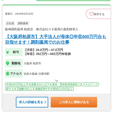
更新日：2026年6月18日
保存する
正社員
調剤薬局
阪神調剤薬局 柏原店 株式会社スギ薬局の薬剤師求人
【大阪府柏原市】大手法人が母体◎年収600万円台も
目指せます！調剤薬局でのお仕事
【月収】26.0万円～47.0万円
給与
【年収】392万円～665万円年収例
勤務地
大阪府 柏原市
アクセス
近鉄大阪線 法善寺駅
年収650万円以上可
残業月10ｈ以下
産休・育休取得実績有り
スキルアップ
駅チカ
店舗数30以上
積極採用中
年間休日120日以上
求人の詳細を見る
この求人に興味がある