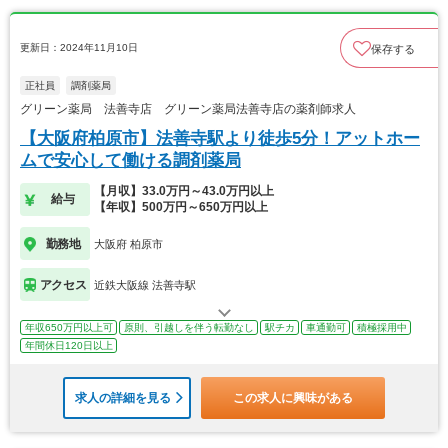
更新日：2024年11月10日
保存する
正社員
調剤薬局
グリーン薬局 法善寺店 グリーン薬局法善寺店の薬剤師求人
【大阪府柏原市】法善寺駅より徒歩5分！アットホー
ムで安心して働ける調剤薬局
【月収】33.0万円～43.0万円以上
給与
【年収】500万円～650万円以上
勤務地
大阪府 柏原市
アクセス
近鉄大阪線 法善寺駅
年収650万円以上可
原則、引越しを伴う転勤なし
駅チカ
車通勤可
積極採用中
年間休日120日以上
求人の詳細を見る
この求人に興味がある