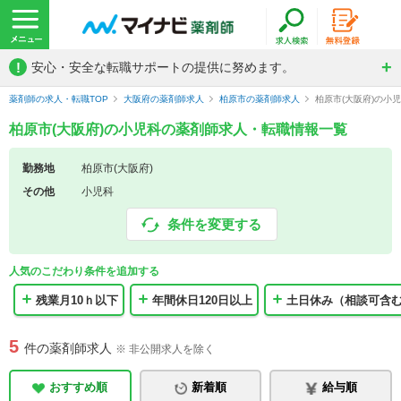
!
安心・安全な転職サポートの提供に努めます。
薬剤師の求人・転職TOP
大阪府の薬剤師求人
柏原市の薬剤師求人
柏原市(大阪府)の小
柏原市(大阪府)の小児科の薬剤師求人・転職情報一覧
勤務地
柏原市(大阪府)
その他
小児科
条件を変更する
人気のこだわり条件を追加する
残業月10ｈ以下
年間休日120日以上
土日休み（相談可含
5
件の薬剤師求人
※ 非公開求人を除く
おすすめ順
新着順
給与順