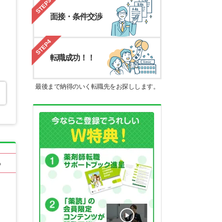
STEP3
面接・条件交渉
STEP4
転職成功！！
最後まで納得のいく転職先をお探しします。
る