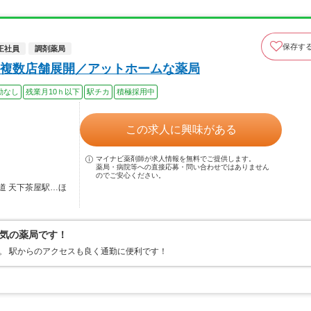
保存す
正社員
調剤薬局
複数店舗展開／アットホームな薬局
勤なし
残業月10ｈ以下
駅チカ
積極採用中
この求人に興味がある
マイナビ薬剤師が求人情報を無料でご提供します。
薬局・病院等への直接応募・問い合わせではありません
のでご安心ください。
道 天下茶屋駅…ほ
気の薬局です！
。 駅からのアクセスも良く通勤に便利です！