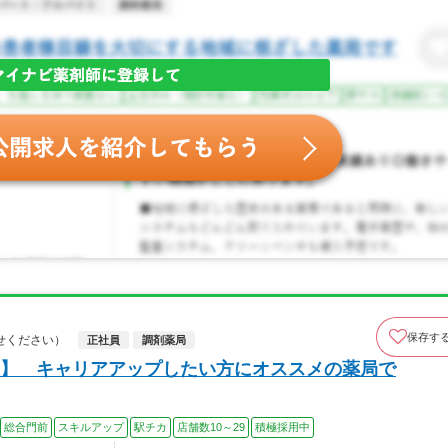
保存す
せください）
正社員
調剤薬局
】 キャリアアップしたい方にオススメの薬局で
総合門前
スキルアップ
駅チカ
店舗数10～29
積極採用中