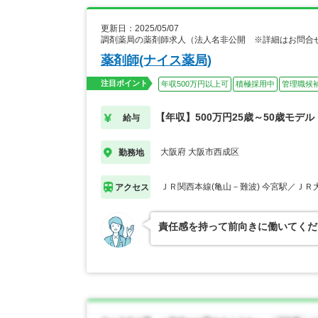
更新日：2025/05/07
調剤薬局の薬剤師求人（法人名非公開 ※詳細はお問合
薬剤師(ナイス薬局)
注目ポイント
年収500万円以上可
積極採用中
管理職候
【年収】500万円25歳～50歳モデル
給与
大阪府 大阪市西成区
勤務地
ＪＲ関西本線(亀山－難波) 今宮駅／ＪＲ
アクセス
責任感を持って前向きに働いてくだ