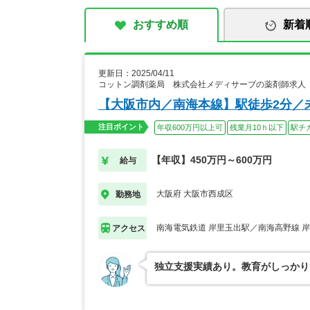
おすすめ順
新着
更新日：2025/04/11
コットン調剤薬局 株式会社メディサーブの薬剤師求人
【大阪市内／南海本線】駅徒歩2分／
注目ポイント
年収600万円以上可
残業月10ｈ以下
駅チ
【年収】450万円～600万円
給与
大阪府 大阪市西成区
勤務地
南海電気鉄道 岸里玉出駅／南海高野線 
アクセス
独立支援実績あり。教育がしっかり