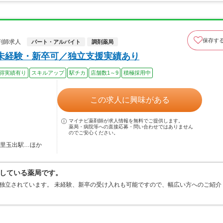
保存す
剤師求人
パート・アルバイト
調剤薬局
未経験・新卒可／独立支援実績あり
得実績有り
スキルアップ
駅チカ
店舗数1～9
積極採用中
この求人に興味がある
マイナビ薬剤師が求人情報を無料でご提供します。
薬局・病院等への直接応募・問い合わせではありません
のでご安心ください。
岸里玉出駅…ほか
している薬局です。
独立されています。 未経験、新卒の受け入れも可能ですので、幅広い方へのご紹介