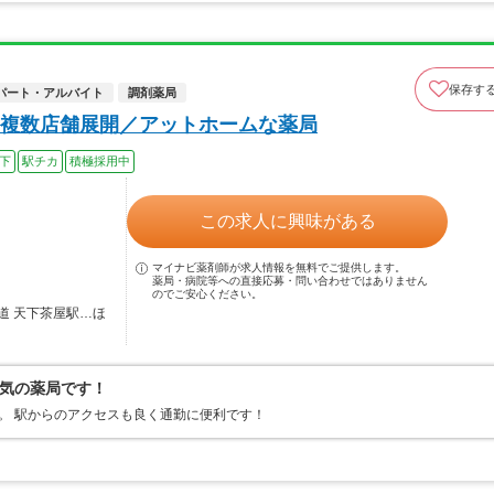
保存す
パート・アルバイト
調剤薬局
複数店舗展開／アットホームな薬局
以下
駅チカ
積極採用中
この求人に興味がある
マイナビ薬剤師が求人情報を無料でご提供します。
薬局・病院等への直接応募・問い合わせではありません
のでご安心ください。
道 天下茶屋駅…ほ
気の薬局です！
。 駅からのアクセスも良く通勤に便利です！