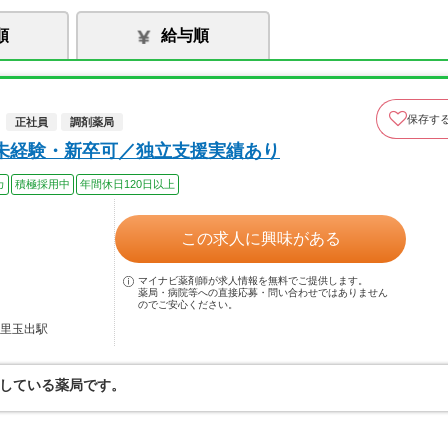
順
給与順
保存す
正社員
調剤薬局
未経験・新卒可／独立支援実績あり
カ
積極採用中
年間休日120日以上
この求人に興味がある
マイナビ薬剤師が求人情報を無料でご提供します。
薬局・病院等への直接応募・問い合わせではありません
のでご安心ください。
岸里玉出駅
している薬局です。