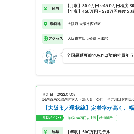
【月収】30.0万円～45.0万円程度 
給与
【年収】450万円～570万円程度 3
大阪府 大阪市西成区
勤務地
大阪市営四つ橋線 玉出駅
アクセス
全国異動可能であれば契約社員年収8
更新日：2022/07/05
調剤薬局の薬剤師求人（法人名非公開 ※詳細はお問合
【大阪市／環状線】定着率が高く、幅
注目ポイント
年収500万円以上可
積極採用中
【年収】500万円モデル
給与