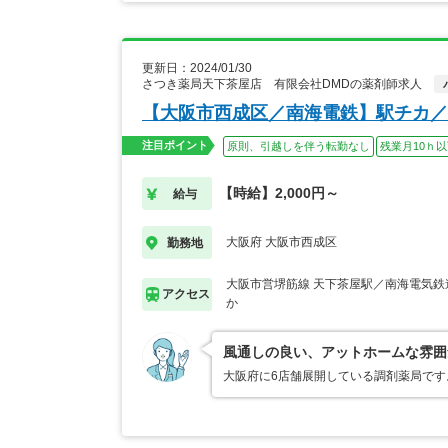
更新日：2024/01/30
さつき薬局天下茶屋店 有限会社DMDの薬剤師求人
【大阪市西成区／南海電鉄】駅チカ／
注目ポイント
原則、引越しを伴う転勤なし
残業月10ｈ
【時給】2,000円～
給与
大阪府 大阪市西成区
勤務地
大阪市営堺筋線 天下茶屋駅／南海電気鉄
アクセス
か
風通しの良い、アットホームな雰囲
大阪府に6店舗展開している調剤薬局です