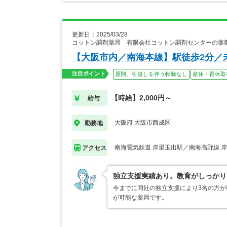
更新日：2025/03/28
コットン調剤薬局 有限会社コットン調剤センターの薬
【大阪市内／南海本線】駅徒歩2分／
注目ポイント
原則、引越しを伴う転勤なし
産休・育休取
【時給】2,000円～
給与
大阪府 大阪市西成区
勤務地
南海電気鉄道 岸里玉出駅／南海高野線 
アクセス
独立支援実績あり。教育がしっかり
今までに同社の独立支援により3名の方が
が可能な薬局です。