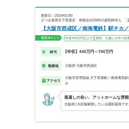
更新日：2024/01/30
さつき薬局天下茶屋店 有限会社DMDの薬剤師求人
【大阪市西成区／南海電鉄】駅チカ／
注目ポイント
年収700万円以上可
原則、引越しを伴う転
【年収】430万円～700万円
給与
大阪府 大阪市西成区
勤務地
大阪市営堺筋線 天下茶屋駅／南海電気鉄
アクセス
か
風通しの良い、アットホームな雰囲
大阪府に6店舗展開している調剤薬局です