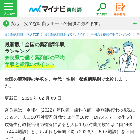
!
安心・安全な転職サポートの提供に努めます。
薬剤師の転職・求人TOP
薬剤師の転職お役立ちガイド
全国の薬剤師年収ランキング
奈
最新版！全国の薬剤師年収
ランキング
奈良県で働く薬剤師の平均
年収と転職のポイント
全国の薬剤師の年収を、年代・性別・都道府県別で比較しまし
た。
更新日：2026 年 02 月 09 日
奈良県は、令和4（2022）年医師・歯科医師・薬剤師統計の概況に
よると、人口10万対薬剤師数では全国16位（197.4人）、令和5年
度衛生行政報告例の概況によると人口10万対薬局数では全国44位
（44.4施設）と、いずれも全国平均（202.6人、50.5施設）を下回
っています。