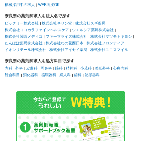
積極採用中の求人
WEB面接OK
奈良県の薬剤師求人を法人名で探す
ビックリー株式会社
株式会社キリン堂
株式会社スギ薬局
株式会社ココカラファインヘルスケア
ウエルシア薬局株式会社
株式会社関西メディコ
ファーマライズ株式会社
株式会社マツモトキヨシ
たんぽぽ薬局株式会社
株式会社なの花西日本
株式会社フロンティア
イオンリテール株式会社
株式会社アイセイ薬局
株式会社ユニスマイル
奈良県の薬剤師求人を処方科目で探す
内科
外科
皮膚科
耳鼻科
眼科
精神科
小児科
整形外科
心療内科
総合科目
消化器科
循環器科
婦人科
歯科
泌尿器科