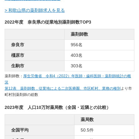
> 和歌山県の薬剤師求人を見る
2022年度 奈良県の従業地別薬剤師数TOP3
薬剤師数
奈良市
956名
橿原市
403名
生駒市
303名
薬剤師数：
厚生労働省 令和4（2022）年医師・歯科医師・薬剤師統計の概
況
第12表 薬剤師数，従業地による二次医療圏、市区町村、業務の種別
より市
町村別薬剤師の総数
2023年度 人口10万対薬局数（全国・近隣との比較）
薬局数
全国平均
50.5件