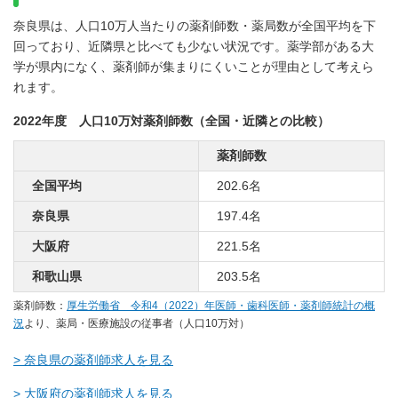
奈良県は、人口10万人当たりの薬剤師数・薬局数が全国平均を下
回っており、近隣県と比べても少ない状況です。薬学部がある大
学が県内になく、薬剤師が集まりにくいことが理由として考えら
れます。
2022年度 人口10万対薬剤師数（全国・近隣との比較）
薬剤師数
全国平均
202.6名
奈良県
197.4名
大阪府
221.5名
和歌山県
203.5名
薬剤師数：
厚生労働省 令和4（2022）年医師・歯科医師・薬剤師統計の概
況
より、薬局・医療施設の従事者（人口10万対）
> 奈良県の薬剤師求人を見る
> 大阪府の薬剤師求人を見る