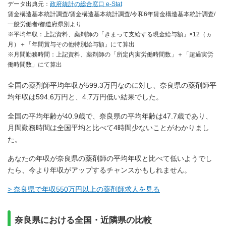
データ出典元：
政府統計の総合窓口 e-Stat
賃金構造基本統計調査/賃金構造基本統計調査/令和6年賃金構造基本統計調査/
一般労働者/都道府県別より
※平均年収：上記資料、薬剤師の「きまって支給する現金給与額」×12（ヵ
月）＋「年間賞与その他特別給与額」にて算出
※月間勤務時間：上記資料、薬剤師の「所定内実労働時間数」＋「超過実労
働時間数」にて算出
全国の薬剤師平均年収が599.3万円なのに対し、奈良県の薬剤師平
均年収は594.6万円と、4.7万円低い結果でした。
全国の平均年齢が40.9歳で、奈良県の平均年齢は47.7歳であり、
月間勤務時間は全国平均と比べて4時間少ないことがわかりまし
た。
あなたの年収が奈良県の薬剤師の平均年収と比べて低いようでし
たら、今より年収がアップするチャンスかもしれません。
> 奈良県で年収550万円以上の薬剤師求人を見る
奈良県における全国・近隣県の比較