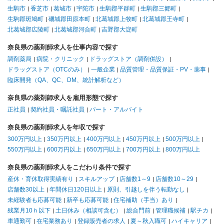
生駒市
香芝市
葛城市
宇陀市
生駒郡平群町
生駒郡三郷町
生駒郡斑鳩町
磯城郡田原本町
北葛城郡上牧町
北葛城郡王寺町
北葛城郡広陵町
北葛城郡河合町
吉野郡大淀町
奈良県の薬剤師求人を仕事内容で探す
調剤薬局
病院・クリニック
ドラッグストア（調剤併設）
ドラッグストア（OTCのみ）
一般企業
品質管理・品質保証・PV・薬事
臨床開発（QA、QC、DM、統計解析など）
奈良県の薬剤師求人を雇用形態で探す
正社員
契約社員・嘱託社員
パート・アルバイト
奈良県の薬剤師求人を年収で探す
300万円以上
350万円以上
400万円以上
450万円以上
500万円以上
550万円以上
600万円以上
650万円以上
700万円以上
800万円以上
奈良県の薬剤師求人をこだわり条件で探す
産休・育休取得実績有り
スキルアップ
店舗数1～9
店舗数10～29
店舗数30以上
年間休日120日以上
原則、引越しを伴う転勤なし
未経験者も応募可能
新卒も応募可能
住宅補助（手当）あり
残業月10ｈ以下
土日休み（相談可含む）
総合門前
管理職候補
駅チカ
車通勤可
在宅業務あり
登録販売者の求人
夏～秋入職可
ハイキャリア