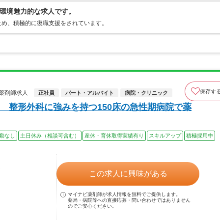
環境魅力的な求人です。
ため、積極的に復職支援をされています。
保存す
薬剤師求人
正社員
パート・アルバイト
病院・クリニック
 整形外科に強みを持つ150床の急性期病院で薬
勤なし
土日休み（相談可含む）
産休・育休取得実績有り
スキルアップ
積極採用中
。
この求人に興味がある
マイナビ薬剤師が求人情報を無料でご提供します。
薬局・病院等への直接応募・問い合わせではありません
のでご安心ください。