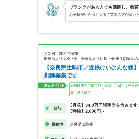
ブランクがある方でも活躍し、教育
お子様がいらっしゃる従業員の方が多い
更新日：2026/05/26
医療法人社団松下会 医療法人社団松下会 東生駒病院の
【奈良県生駒市／近鉄けいはんな線】
剤師募集です
注目ポイント
未経験者も応募可能
原則、引越しを伴う転
夏～秋入職可
【月収】34.0万円諸手当を含みます
給与
【時給】2,000円～
奈良県 生駒市
勤務地