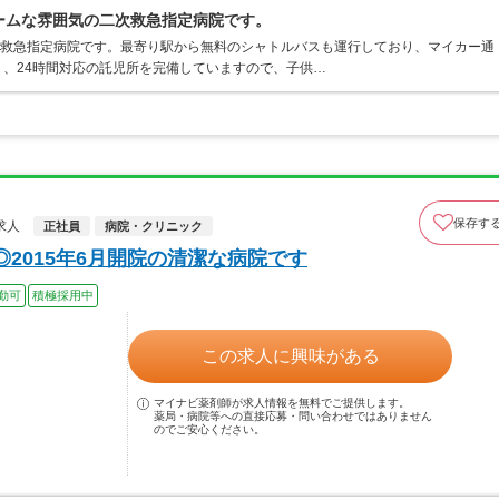
ームな雰囲気の二次救急指定病院です。
次救急指定病院です。最寄り駅から無料のシャトルバスも運行しており、マイカー通
、24時間対応の託児所を完備していますので、子供…
保存す
求人
正社員
病院・クリニック
2015年6月開院の清潔な病院です
勤可
積極採用中
この求人に興味がある
マイナビ薬剤師が求人情報を無料でご提供します。
薬局・病院等への直接応募・問い合わせではありません
のでご安心ください。