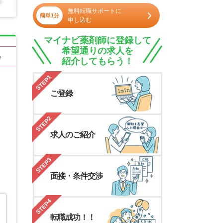
無料転職サポートに
簡単1分
申し込む
マイナビ薬剤師に登録して
希望通りの求人を
る
紹介してもらう！
STEP1
ご登録
STEP2
求人のご紹介
STEP3
面接・条件交渉
STEP4
転職成功！！