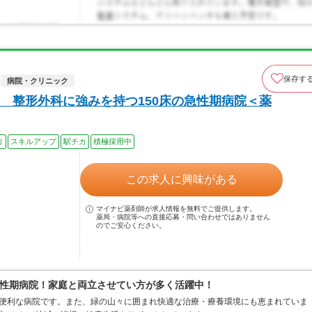
保存す
病院・クリニック
 整形外科に強みを持つ150床の急性期病院＜薬
り
スキルアップ
駅チカ
積極採用中
この求人に興味がある
マイナビ薬剤師が求人情報を無料でご提供します。
薬局・病院等への直接応募・問い合わせではありません
のでご安心ください。
性期病院！家庭と両立させてい方が多く活躍中！
変便利な病院です。また、緑の山々に囲まれ快適な治療・療養環境にも恵まれていま