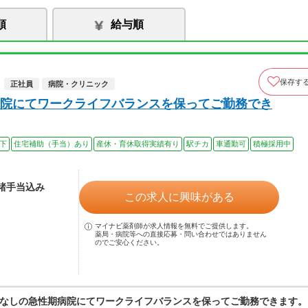
順
給与順
保存す
正社員
病院・クリニック
院にてワークライフバランスを保ってご勤務でき
以下
住宅補助（手当）あり
産休・育休取得実績有り
駅チカ
車通勤可
積極採用中
 諸手当込み
この求人に興味がある
マイナビ薬剤師が求人情報を無料でご提供します。
薬局・病院等への直接応募・問い合わせではありません
のでご安心ください。
なしの急性期病院にてワークライフバランスを保ってご勤務できます。