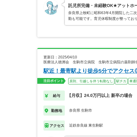
託児所完備・未経験OK★アットホ
奈良県上牧町に昭和63年4月開院した二
勤も可能です。育児休暇制度が整っており
更新日：2025/04/10
医療法人徳洲会 生駒市立病院 生駒市立病院の薬剤師
駅近！最寄駅より徒歩5分でアクセス◎
注目ポイント
原則、引越しを伴う転勤なし
駅チカ
車通
【月収】24.0万円以上 新卒の場合
給与
奈良県 生駒市
勤務地
近鉄奈良線 東生駒駅
アクセス