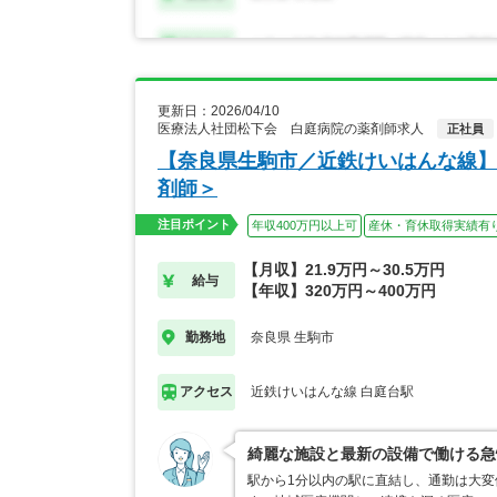
更新日：2026/04/10
医療法人社団松下会 白庭病院の薬剤師求人
正社員
【奈良県生駒市／近鉄けいはんな線】
剤師＞
注目ポイント
年収400万円以上可
産休・育休取得実績有
【月収】21.9万円～30.5万円
給与
【年収】320万円～400万円
奈良県 生駒市
勤務地
近鉄けいはんな線 白庭台駅
アクセス
綺麗な施設と最新の設備で働ける急
駅から1分以内の駅に直結し、通勤は大