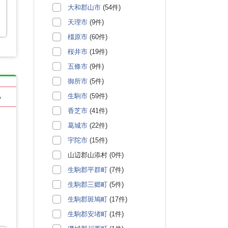
大和郡山市
(54件)
天理市
(9件)
橿原市
(60件)
桜井市
(19件)
五條市
(9件)
御所市
(5件)
生駒市
(59件)
る
香芝市
(41件)
葛城市
(22件)
宇陀市
(15件)
山辺郡山添村 (0件)
生駒郡平群町
(7件)
生駒郡三郷町
(5件)
生駒郡斑鳩町
(17件)
生駒郡安堵町
(1件)