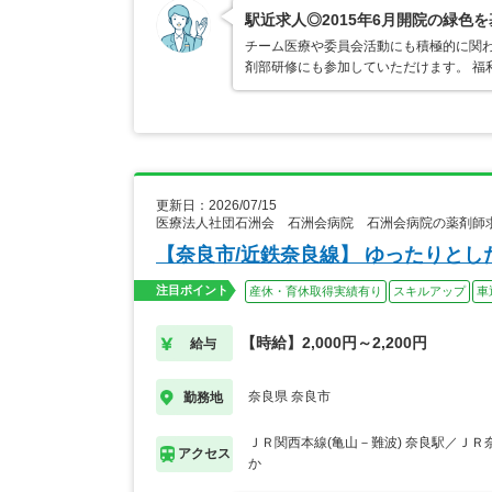
駅近求人◎2015年6月開院の緑色
チーム医療や委員会活動にも積極的に関
剤部研修にも参加していただけます。 福
更新日：2026/07/15
医療法人社団石洲会 石洲会病院 石洲会病院の薬剤師
【奈良市/近鉄奈良線】 ゆったりと
注目ポイント
産休・育休取得実績有り
スキルアップ
車
【時給】2,000円～2,200円
給与
奈良県 奈良市
勤務地
ＪＲ関西本線(亀山－難波) 奈良駅／ＪＲ
アクセス
か