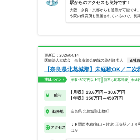
駅からのアクセスも良好です！
大阪・奈良・京都からも通勤が可能です
や院内保育所も整備されているので、長
更新日：2026/04/14
医療法人友紘会 奈良友紘会病院の薬剤師求人
正社員
【奈良県北葛城郡】未経験OK／二次
注目ポイント
年収450万円以上可
新卒も応募可能
未経
【月収】23.6万円～30.6万円
給与
【年収】350万円～450万円
奈良県 北葛城郡上牧町
勤務地
ＪＲ関西本線(亀山－難波) 王寺駅／ＪＲ
アクセス
ほか