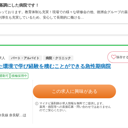
を基調にした病院です！
わっております。教育体制も充実！現場での様々な研修会の他、徳洲会グループの薬
利厚生も充実しているため、安心して長期的に働ける…
保存す
求人
パート・アルバイト
病院・クリニック
した環境で学び経験を積むことができる急性期病院
通勤可
積極採用中
この求人に興味がある
マイナビ薬剤師が求人情報を無料でご提供します。
薬局・病院等への直接応募・問い合わせではありません
のでご安心ください。
奈良線 奈良駅…ほ