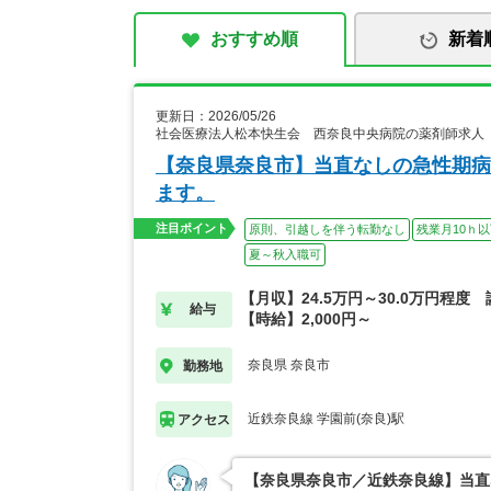
おすすめ順
新着
更新日：2026/05/26
社会医療法人松本快生会 西奈良中央病院の薬剤師求人
【奈良県奈良市】当直なしの急性期病
ます。
注目ポイント
原則、引越しを伴う転勤なし
残業月10ｈ
夏～秋入職可
【月収】24.5万円～30.0万円程度
給与
【時給】2,000円～
奈良県 奈良市
勤務地
近鉄奈良線 学園前(奈良)駅
アクセス
【奈良県奈良市／近鉄奈良線】当直