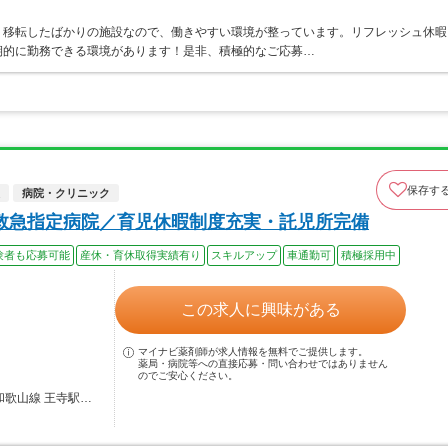
。移転したばかりの施設なので、働きやすい環境が整っています。リフレッシュ休暇
期的に勤務できる環境があります！是非、積極的なご応募…
保存す
病院・クリニック
救急指定病院／育児休暇制度充実・託児所完備
験者も応募可能
産休・育休取得実績有り
スキルアップ
車通勤可
積極採用中
この求人に興味がある
マイナビ薬剤師が求人情報を無料でご提供します。
薬局・病院等への直接応募・問い合わせではありません
のでご安心ください。
和歌山線 王寺駅…