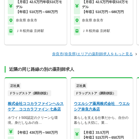
【月収】42.5万円年収510万モ
【月収】42.5万円年収510万モ
デル
デル
【年収】510万円～680万円
【年収】510万円～680万円
奈良県 奈良市
奈良県 奈良市
ＪＲ桜井線 京終駅
ＪＲ桜井線 京終駅
奈良市(奈良県)エリアの薬剤師求人をもっと見る
近隣の同じ路線の別の薬剤師求人
正社員
正社員
ドラッグストア（調剤併設）
ドラッグストア（調剤併設）
株式会社ココカラファインヘルス
ウエルシア薬局株式会社 ウエル
ケア ココカラファイン 七条店
シア奈良六条店
ホワイト500認定のクリーンな環
暮らしを支える仕事だから、自分の
境。身だしなみの自…
暮らしも大切に。業…
【年収】430万円～560万円
【月収】33.5万円
【年収】515万円～650万円