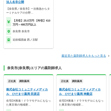
法人名非公開
【奈良県／奈良市】一次救急からタ
ーミナルケアの分野…
【月収】25.0万円 【年収】410
万円～480万円以上
奈良県 奈良市
近鉄橿原線 西ノ京駅
最近見た薬剤師求人をもっと見る
奈良市(奈良県)エリアの薬剤師求人
正社員
調剤薬局
正社員
調剤薬局
株式会社コミュニティメディカ
株式会社コミュニティメディカ
ル ひだまり薬局 田原店
ル ひだまり薬局 神殿店
在宅DX推進！ドラマモデルにもなっ
在宅DX推進！ドラマモデルにもなっ
た東京発の地域密…
た東京発の地域密…