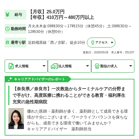
【月収】25.0万円
給与
【年収】410万円～480万円以上
月火水木金:08時30分～17時15分（休憩45分）,土:08時30分～
勤務時間
12時30分（休憩0分）
最寄り駅
近鉄橿原線「西ノ京駅」 徒歩10分
アクセス
更新日：2026/05/26 求人番号：551257
求人情報
法人情報
類似の求人
キャリアアドバイザーのレポート
【奈良県／奈良市】一次救急からターミナルケアの分野ま
で手がけ、高度医療に携わることができる教育・福利厚生
充実の急性期病院
優れた医師・薬剤師が多く、薬剤師として成長できる環
境が十分にございます。ワークライフバランスを保ちな
がらも、成長できる環境で働いてみませんか？
キャリアアドバイザー 薬剤師担当