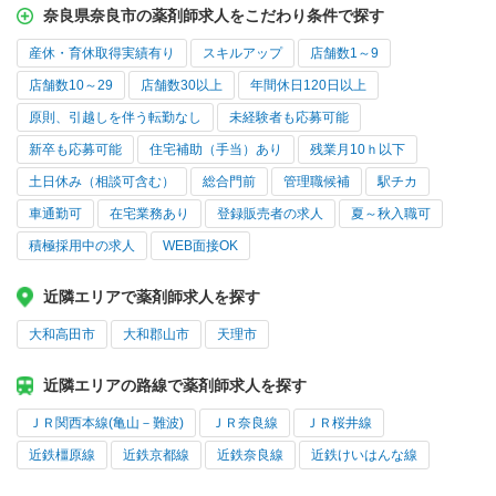
奈良県奈良市の薬剤師求人をこだわり条件で探す
産休・育休取得実績有り
スキルアップ
店舗数1～9
店舗数10～29
店舗数30以上
年間休日120日以上
原則、引越しを伴う転勤なし
未経験者も応募可能
新卒も応募可能
住宅補助（手当）あり
残業月10ｈ以下
土日休み（相談可含む）
総合門前
管理職候補
駅チカ
車通勤可
在宅業務あり
登録販売者の求人
夏～秋入職可
積極採用中の求人
WEB面接OK
近隣エリアで薬剤師求人を探す
大和高田市
大和郡山市
天理市
近隣エリアの路線で薬剤師求人を探す
ＪＲ関西本線(亀山－難波)
ＪＲ奈良線
ＪＲ桜井線
近鉄橿原線
近鉄京都線
近鉄奈良線
近鉄けいはんな線