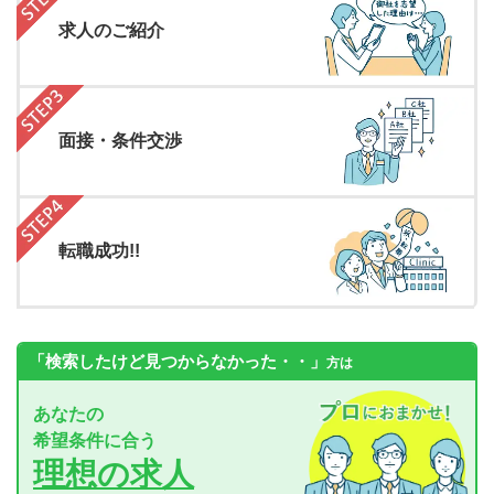
求人のご紹介
面接・条件交渉
転職成功!!
「検索したけど見つからなかった・・」
方は
あなたの
希望条件に合う
理想の求人