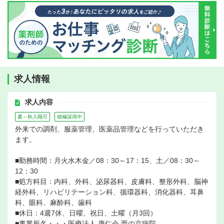
求人情報
求人内容
夏～秋入職可
積極採用中
外来での調剤、服薬管理、医薬品管理などを行っていただき
ます。
■勤務時間：月火水木金／08：30～17：15、土／08：30～
12：30
■処方科目：内科、外科、泌尿器科、皮膚科、整形外科、脳神
経外科、リハビリテーション科、循環器科、消化器科、耳鼻
科、眼科、麻酔科、歯科
■休日：4週7休、日曜、祝日、土曜（月3回）
■事業所名・・・医療法人 康仁会 西の京病院