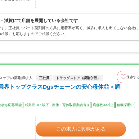
・滋賀にて店舗を展開している会社です
です。正社員・パート薬剤師の方共に定着率が高く、滅多に求人も出てこない会社に
の相談にも応じますのでご相談ください。
保存す
スケアの薬剤師求人
正社員
ドラッグストア（調剤併設）
業界トップクラスDgsチェーンの安心母体◎＜調
験者も応募可能
残業月10ｈ以下
産休・育休取得実績有り
店舗数30以上
積極採用中
この求人に興味がある