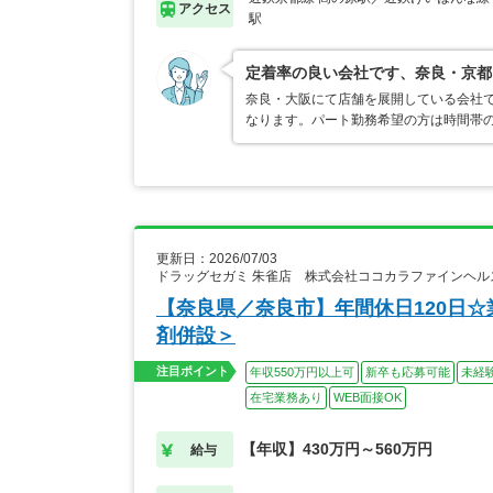
アクセス
駅
定着率の良い会社です、奈良・京都
奈良・大阪にて店舗を展開している会社
なります。パート勤務希望の方は時間帯
更新日：2026/07/03
ドラッグセガミ 朱雀店 株式会社ココカラファインヘル
【奈良県／奈良市】年間休日120日☆
剤併設＞
注目ポイント
年収550万円以上可
新卒も応募可能
未経
在宅業務あり
WEB面接OK
【年収】430万円～560万円
給与