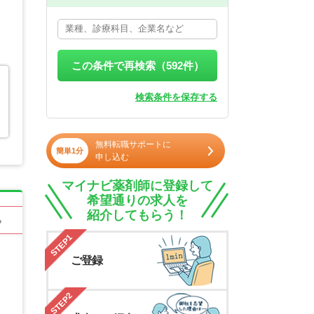
この条件で再検索（
592
件）
検索条件を保存する
無料転職サポートに
簡単1分
申し込む
マイナビ薬剤師に登録して
希望通りの求人を
紹介してもらう！
る
STEP1
ご登録
STEP2