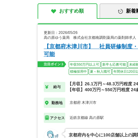
おすすめ順
新着
更新日：2026/05/26
高の原ゆう薬局 株式会社京都南調剤薬局の薬剤師求人
【京都府木津川市】 社員研修制度・
可能
注目ポイント
年収550万円以上可
新卒も応募可能
未経
積極採用中
夏～秋入職可
年間休日120日
【月収】26.1万円～48.3万円程度 
給与
【年収】400万円～550万円程度 2
京都府 木津川市
勤務地
近鉄京都線 高の原駅
アクセス
京都府内を中心に100店舗以上の