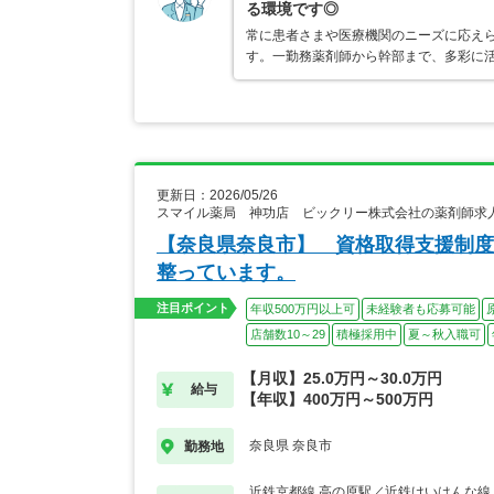
る環境です◎
常に患者さまや医療機関のニーズに応え
す。一勤務薬剤師から幹部まで、多彩に
更新日：2026/05/26
スマイル薬局 神功店 ビックリー株式会社の薬剤師求
【奈良県奈良市】 資格取得支援制度
整っています。
注目ポイント
年収500万円以上可
未経験者も応募可能
店舗数10～29
積極採用中
夏～秋入職可
【月収】25.0万円～30.0万円
給与
【年収】400万円～500万円
奈良県 奈良市
勤務地
近鉄京都線 高の原駅／近鉄けいはんな線