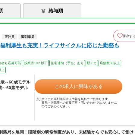
順
給与順
保存す
正社員
調剤薬局
福利厚生も充実！ライフサイクルに応じた勤務も
験者も応募可能
残業月10ｈ以下
住宅補助（手当）あり
駅チカ
店舗数30以上
以上
24歳～60歳モデル
この求人に興味がある
4歳～60歳モデル
マイナビ薬剤師が求人情報を無料でご提供します。
薬局・病院等への直接応募・問い合わせではありません
のでご安心ください。
調剤薬局を展開！段階別の研修制度があり、未経験からでも安心して働け