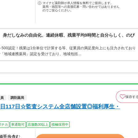
マイナビ薬剤師が求人情報を無料でご提供します。
薬局・病院等への直接応募・問い合わせではありません
のでご安心ください。
境。身だしなみの自由化、連続休暇、残業平均9時間と自分らしく、のび
ト500認定！残業は1分単位で計算する等、従業員の満足度向上にも注力されており
で「地域連携薬局」認定を受けており、地域包括…
保存す
社員
調剤薬局
日117日☆監査システム全店舗設置◎福利厚生・
駅チカ
車通勤可
店舗数30以上
積極採用中
剤師手当含む