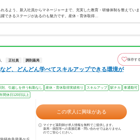
られるよう、新入社員からマネージャーまで、充実した教育・研修体制を整えていま
活躍できるステージがあるのも魅力です。産休・育休取得…
保存す
人
正社員
調剤薬局
など、どんどん学べてスキルアップできる環境が
原則、引越しを伴う転勤なし
産休・育休取得実績有り
スキルアップ
駅チカ
車通勤可
年間休日120日以上
この求人に興味がある
マイナビ薬剤師が求人情報を無料でご提供します。
薬局・病院等への直接応募・問い合わせではありません
のでご安心ください。
 学研奈良登美ケ丘