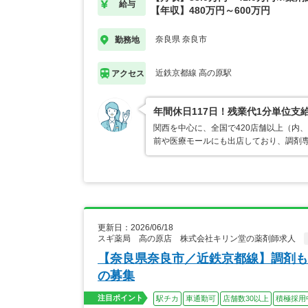
給与
【年収】480万円～600万円
奈良県 奈良市
勤務地
近鉄京都線 高の原駅
アクセス
年間休日117日！残業代1分単位
関西を中心に、全国で420店舗以上（内
前や医療モールにも出店しており、調剤専
更新日：2026/06/18
スギ薬局 高の原店 株式会社キリン堂の薬剤師求人
【奈良県奈良市／近鉄京都線】調剤も
の募集
注目ポイント
駅チカ
車通勤可
店舗数30以上
積極採用