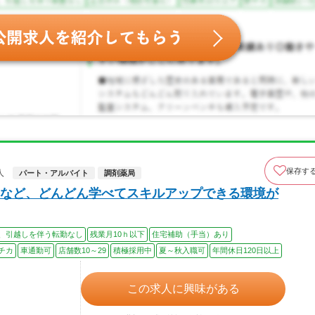
保存す
人
パート・アルバイト
調剤薬局
など、どんどん学べてスキルアップできる環境が
、引越しを伴う転勤なし
残業月10ｈ以下
住宅補助（手当）あり
チカ
車通勤可
店舗数10～29
積極採用中
夏～秋入職可
年間休日120日以上
この求人に興味がある