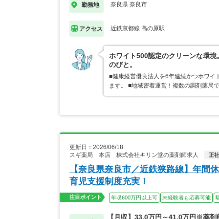
奈良県 奈良市
勤務地
近鉄京都線 高の原駅
アクセス
ホワイト500認定のクリーンな環
のびと。
■健康経営優良法人を6年連続かつホワイ
ます。 ■地域密着運営！複数の調剤薬局
更新日：2026/06/18
スギ薬局 本店 株式会社キリン堂の薬剤師求人
正
【奈良県奈良市／近鉄狭路線】年間休
育児支援制度充実！
注目ポイント
年収600万円以上可
未経験者も応募可能
【月収】33.0万円～41.0万円※薬