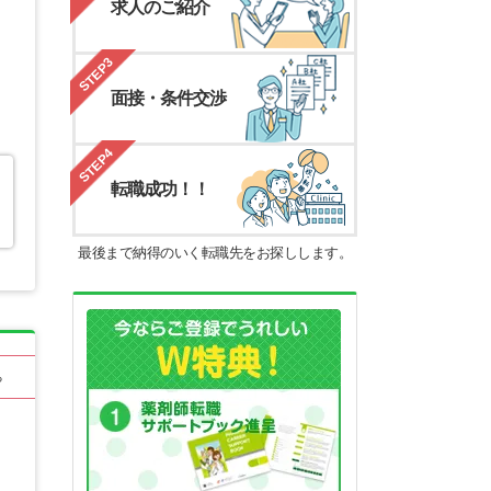
求人のご紹介
STEP3
面接・条件交渉
STEP4
転職成功！！
最後まで納得のいく転職先をお探しします。
る