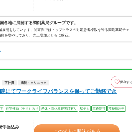
国各地に展開する調剤薬局グループです。
店舗展開をしています。関東圏ではトップクラスの対応患者様数を誇る調剤薬局チェ
店舗数を増やしており、売上増加とともに盤石…
た
保存す
正社員
病院・クリニック
院にてワークライフバランスを保ってご勤務でき
以下
住宅補助（手当）あり
産休・育休取得実績有り
駅チカ
車通勤可
積極採用中
 諸手当込み
この求人に興味がある