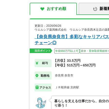
おすすめ順
新着
更新日：2026/06/26
ウエルシア薬局株式会社 ウエルシア奈良西木辻店の薬
【奈良県奈良市】多彩なキャリアパス
チェーン◎
注目ポイント
年収650万円以上可
産休・育休取得実績有
【月収】33.5万円
給与
【年収】515万円～650万円
奈良県 奈良市
勤務地
ＪＲ桜井線 京終駅
アクセス
暮らしを支える仕事だから、自分の
り添う！