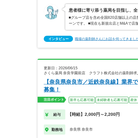
患者様に寄り添う薬局を目指し、全
■グループ店を含め全国820店舗以上の
ーンです。 ■現在も新規出店とM&Aで
インタビュー
職場の薬剤師さんにお話を伺ってきまし
更新日：2026/06/15
さくら薬局 奈良学園前店 クラフト株式会社の薬剤師求
【奈良県奈良市／近鉄奈良線】業界で
募集！
注目ポイント
新卒も応募可能
未経験者も応募可能
産休
【時給】2,000円～2,200円
給与
奈良県 奈良市
勤務地