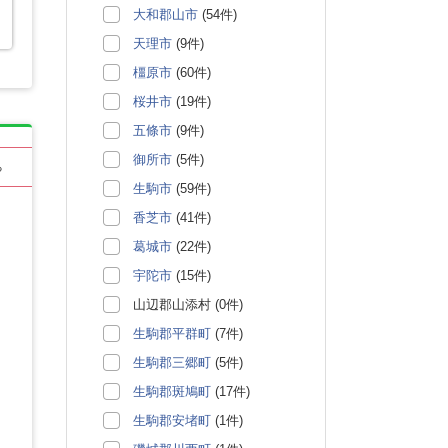
大和郡山市
(54件)
天理市
(9件)
橿原市
(60件)
桜井市
(19件)
五條市
(9件)
御所市
(5件)
る
生駒市
(59件)
香芝市
(41件)
葛城市
(22件)
宇陀市
(15件)
山辺郡山添村 (0件)
生駒郡平群町
(7件)
生駒郡三郷町
(5件)
生駒郡斑鳩町
(17件)
生駒郡安堵町
(1件)