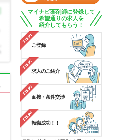
マイナビ薬剤師に登録して
希望通りの求人を
紹介してもらう！
STEP1
ご登録
STEP2
求人のご紹介
る
STEP3
面接・条件交渉
STEP4
転職成功！！