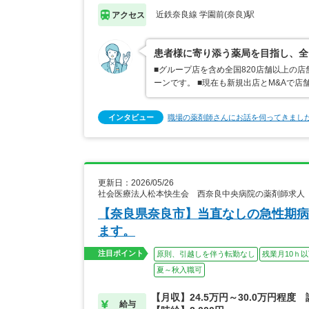
近鉄奈良線 学園前(奈良)駅
アクセス
患者様に寄り添う薬局を目指し、全
■グループ店を含め全国820店舗以上の
ーンです。 ■現在も新規出店とM&Aで
インタビュー
職場の薬剤師さんにお話を伺ってきまし
更新日：2026/05/26
社会医療法人松本快生会 西奈良中央病院の薬剤師求人
【奈良県奈良市】当直なしの急性期病
ます。
注目ポイント
原則、引越しを伴う転勤なし
残業月10ｈ
夏～秋入職可
【月収】24.5万円～30.0万円程度
給与