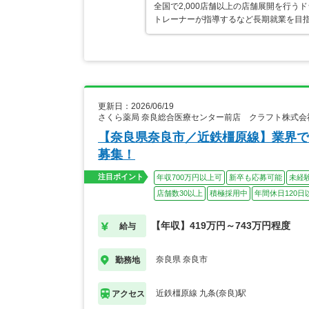
全国で2,000店舗以上の店舗展開を行
トレーナーが指導するなど長期就業を目指
更新日：2026/06/19
さくら薬局 奈良総合医療センター前店 クラフト株式会
【奈良県奈良市／近鉄橿原線】業界で
募集！
注目ポイント
年収700万円以上可
新卒も応募可能
未経
店舗数30以上
積極採用中
年間休日120日
【年収】419万円～743万円程度
給与
奈良県 奈良市
勤務地
近鉄橿原線 九条(奈良)駅
アクセス