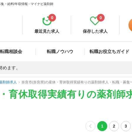
・給料/年収情報 - マイナビ薬剤師
0
0
最近見た求人
保存した求人
転職相談会
転職ノウハウ
転職お役立ちガイド
努めます。
薬剤師求人
奈良市(奈良県)の産休・育休取得実績有りの薬剤師求人・転職・募集
休・育休取得実績有りの薬剤師
1
2
3