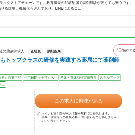
うドラッグストアチェーンです。教育優先の配慮配属で調剤経験が浅くても安心です。
せる環境。機械化も進んでおり、LINEによるコ…
保存す
社の薬剤師求人
正社員
調剤薬局
もトップクラスの研修を実践する薬局にて薬剤師
験者も応募可能
住宅補助（手当）あり
産休・育休取得実績有り
スキルアップ
以上
この求人に興味がある
マイナビ薬剤師が求人情報を無料でご提供します。
薬局・病院等への直接応募・問い合わせではありません
のでご安心ください。