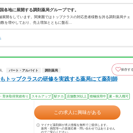
国各地に展開する調剤薬局グループです。
店舗展開をしています。関東圏ではトップクラスの対応患者様数を誇る調剤薬局チェ
店舗数を増やしており、売上増加とともに盤石…
た
保存す
人
パート・アルバイト
調剤薬局
もトップクラスの研修を実践する薬局にて薬剤師
・育休取得実績有り
スキルアップ
駅チカ
店舗数30以上
積極採用中
夏～秋入職可
この求人に興味がある
マイナビ薬剤師が求人情報を無料でご提供します。
薬局・病院等への直接応募・問い合わせではありません
のでご安心ください。