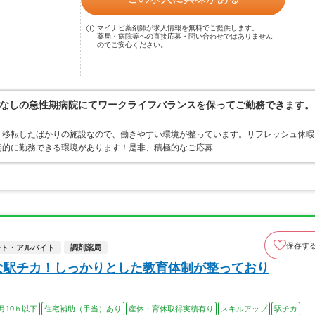
マイナビ薬剤師が求人情報を無料でご提供します。
薬局・病院等への直接応募・問い合わせではありません
のでご安心ください。
なしの急性期病院にてワークライフバランスを保ってご勤務できます。
。移転したばかりの施設なので、働きやすい環境が整っています。リフレッシュ休暇
期的に勤務できる環境があります！是非、積極的なご応募…
保存す
ート・アルバイト
調剤薬局
な駅チカ！しっかりとした教育体制が整っており
月10ｈ以下
住宅補助（手当）あり
産休・育休取得実績有り
スキルアップ
駅チカ