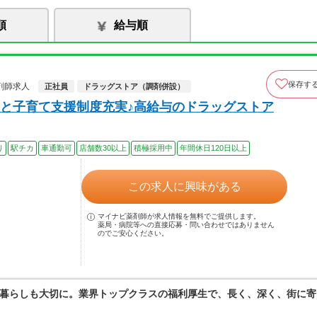
順
給与順
保存す
剤師求人
正社員
ドラッグストア（調剤併設）
と子育て支援制度充実♪高給与のドラッグストア
り
駅チカ
車通勤可
店舗数30以上
積極採用中
年間休日120日以上
この求人に興味がある
マイナビ薬剤師が求人情報を無料でご提供します。
薬局・病院等への直接応募・問い合わせではありません
のでご安心ください。
暮らしも大切に。業界トップクラスの福利厚生で、長く、深く、街に寄