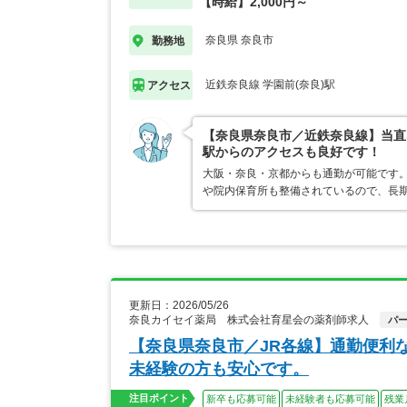
【時給】2,000円～
奈良県 奈良市
勤務地
近鉄奈良線 学園前(奈良)駅
アクセス
【奈良県奈良市／近鉄奈良線】当直
駅からのアクセスも良好です！
大阪・奈良・京都からも通勤が可能です
や院内保育所も整備されているので、長
更新日：2026/05/26
奈良カイセイ薬局 株式会社育星会の薬剤師求人
パ
【奈良県奈良市／JR各線】通勤便利
未経験の方も安心です。
注目ポイント
新卒も応募可能
未経験者も応募可能
残業