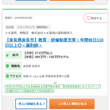
更新日：2026年6月18日
保存する
正社員
ドラッグストア（調剤併設）
スギ薬局 押熊店 株式会社スギ薬局の薬剤師求人
【奈良県奈良市】教育・研修制度充実！年間休日110
日以上◎＜薬剤師＞
【月収】27.0万円以上
給与
【年収】400万円～740万円モデル
勤務地
奈良県 奈良市
アクセス
近鉄けいはんな線 学研奈良登美ケ丘駅
年収700万円以上可
未経験者も応募可能
産休・育休取得実績有り
スキルアップ
店舗数30以上
積極採用中
WEB面接OK
求人の詳細を見る
この求人に興味がある