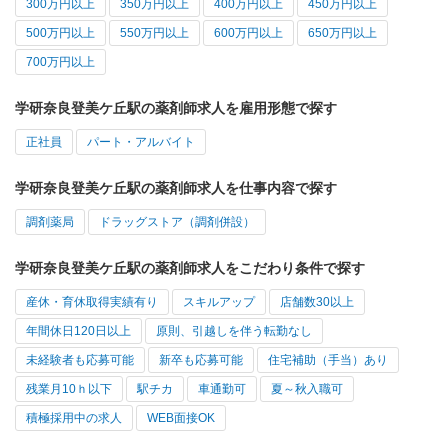
300万円以上
350万円以上
400万円以上
450万円以上
500万円以上
550万円以上
600万円以上
650万円以上
700万円以上
学研奈良登美ケ丘駅の薬剤師求人を雇用形態で探す
正社員
パート・アルバイト
学研奈良登美ケ丘駅の薬剤師求人を仕事内容で探す
調剤薬局
ドラッグストア（調剤併設）
学研奈良登美ケ丘駅の薬剤師求人をこだわり条件で探す
産休・育休取得実績有り
スキルアップ
店舗数30以上
年間休日120日以上
原則、引越しを伴う転勤なし
未経験者も応募可能
新卒も応募可能
住宅補助（手当）あり
残業月10ｈ以下
駅チカ
車通勤可
夏～秋入職可
積極採用中の求人
WEB面接OK