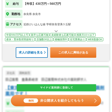
給与
【年収】430万円～560万円
勤務地
奈良県 奈良市
アクセス
近鉄けいはんな線 学研奈良登美ケ丘駅
年収550万円以上可
新卒も応募可能
未経験者も応募可能
残業月10ｈ以下
産休・育休取得実績有り
店舗数30以上
積極採用中
在宅業務あり
WEB面接OK
求人の詳細を見る
この求人に興味がある