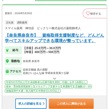
更新日：2026年5月26日
保存する
正社員
調剤薬局
スマイル薬局 神功店 ビックリー株式会社の薬剤師求人
【奈良県奈良市】 資格取得支援制度など、どんどん
学べてスキルアップできる環境が整っています。
【月収】25.0万円～30.0万円
給与
【年収】400万円～500万円
勤務地
奈良県 奈良市
近鉄京都線 高の原駅
アクセス
近鉄けいはんな線 学研奈良登美ケ丘駅
年収500万円以上可
未経験者も応募可能
原則、引越しを伴う転勤なし
産休・育休取得実績有り
スキルアップ
駅チカ
車通勤可
店舗数10～29
積極採用中
夏～秋入職可
年間休日120日以上
求人の詳細を見る
この求人に興味がある