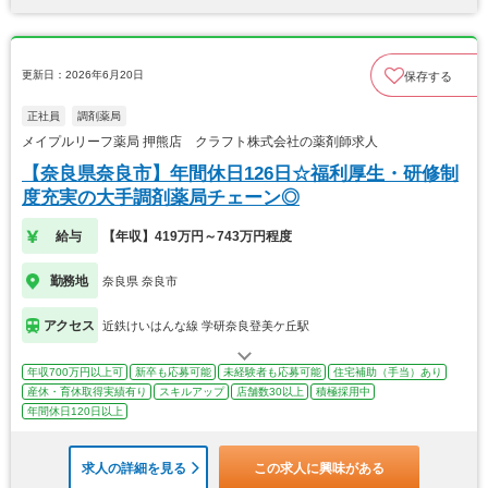
更新日：2026年6月20日
保存する
正社員
調剤薬局
メイプルリーフ薬局 押熊店 クラフト株式会社の薬剤師求人
【奈良県奈良市】年間休日126日☆福利厚生・研修制
度充実の大手調剤薬局チェーン◎
給与
【年収】419万円～743万円程度
勤務地
奈良県 奈良市
アクセス
近鉄けいはんな線 学研奈良登美ケ丘駅
年収700万円以上可
新卒も応募可能
未経験者も応募可能
住宅補助（手当）あり
産休・育休取得実績有り
スキルアップ
店舗数30以上
積極採用中
年間休日120日以上
求人の詳細を見る
この求人に興味がある