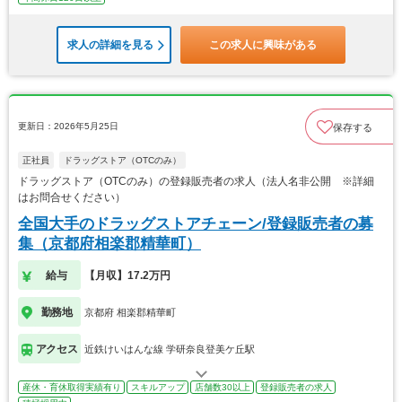
求人の詳細を見る
この求人に興味がある
更新日：2026年5月25日
保存する
正社員
ドラッグストア（OTCのみ）
ドラッグストア（OTCのみ）の登録販売者の求人（法人名非公開 ※詳細
はお問合せください）
全国大手のドラッグストアチェーン/登録販売者の募
集（京都府相楽郡精華町）
給与
【月収】17.2万円
勤務地
京都府 相楽郡精華町
アクセス
近鉄けいはんな線 学研奈良登美ケ丘駅
産休・育休取得実績有り
スキルアップ
店舗数30以上
登録販売者の求人