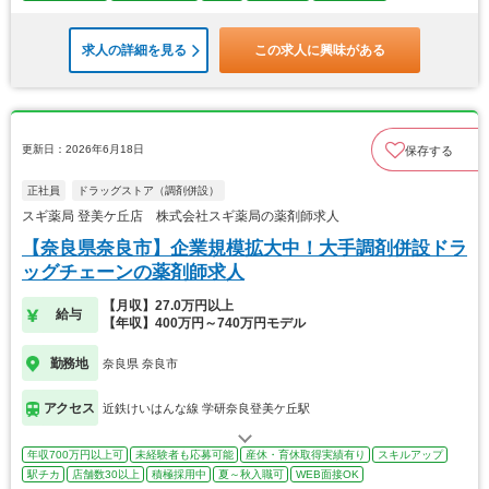
求人の詳細を見る
この求人に興味がある
更新日：2026年6月18日
保存する
正社員
ドラッグストア（調剤併設）
スギ薬局 登美ケ丘店 株式会社スギ薬局の薬剤師求人
【奈良県奈良市】企業規模拡大中！大手調剤併設ドラ
ッグチェーンの薬剤師求人
【月収】27.0万円以上
給与
【年収】400万円～740万円モデル
勤務地
奈良県 奈良市
アクセス
近鉄けいはんな線 学研奈良登美ケ丘駅
年収700万円以上可
未経験者も応募可能
産休・育休取得実績有り
スキルアップ
駅チカ
店舗数30以上
積極採用中
夏～秋入職可
WEB面接OK