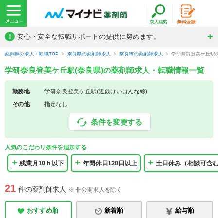
!
安心・安全な転職サポートの提供に努めます。
薬剤師の求人・転職TOP
奈良県の薬剤師求人
奈良市の薬剤師求人
学研奈良登美ケ丘駅
学研奈良登美ケ丘駅(奈良県)の薬剤師求人・転職情報一覧
勤務地
学研奈良登美ケ丘駅(近鉄けいはんな線)
その他
指定なし
条件を変更する
人気のこだわり条件を追加する
残業月10ｈ以下
年間休日120日以上
土日休み（相談可含
21
件の薬剤師求人
※ 非公開求人を除く
おすすめ順
新着順
給与順