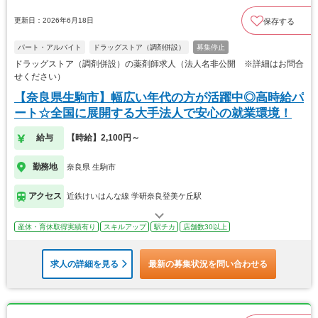
更新日：2026年6月18日
保存する
パート・アルバイト
ドラッグストア（調剤併設）
募集停止
ドラッグストア（調剤併設）の薬剤師求人（法人名非公開 ※詳細はお問合
せください）
【奈良県生駒市】幅広い年代の方が活躍中◎高時給パ
ート☆全国に展開する大手法人で安心の就業環境！
給与
【時給】2,100円～
勤務地
奈良県 生駒市
アクセス
近鉄けいはんな線 学研奈良登美ケ丘駅
産休・育休取得実績有り
スキルアップ
駅チカ
店舗数30以上
求人の詳細を見る
最新の募集状況を問い合わせる