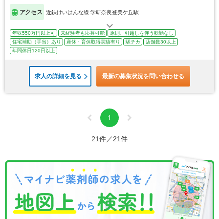
アクセス
近鉄けいはんな線 学研奈良登美ケ丘駅
年収550万円以上可
未経験者も応募可能
原則、引越しを伴う転勤なし
住宅補助（手当）あり
産休・育休取得実績有り
駅チカ
店舗数30以上
年間休日120日以上
求人の詳細を見る
最新の募集状況を問い合わせる
1
21件／21件