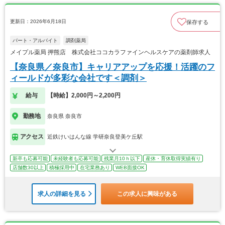
更新日：2026年6月18日
保存する
パート・アルバイト
調剤薬局
メイプル薬局 押熊店 株式会社ココカラファインヘルスケアの薬剤師求人
【奈良県／奈良市】キャリアアップを応援！活躍のフ
ィールドが多彩な会社です＜調剤＞
給与
【時給】2,000円～2,200円
勤務地
奈良県 奈良市
アクセス
近鉄けいはんな線 学研奈良登美ケ丘駅
新卒も応募可能
未経験者も応募可能
残業月10ｈ以下
産休・育休取得実績有り
店舗数30以上
積極採用中
在宅業務あり
WEB面接OK
求人の詳細を見る
この求人に興味がある