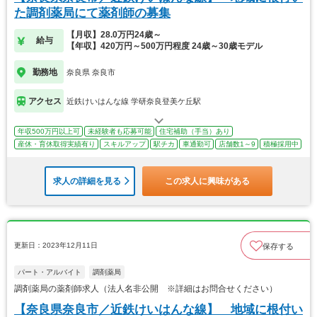
た調剤薬局にて薬剤師の募集
【月収】28.0万円24歳～
給与
【年収】420万円～500万円程度 24歳～30歳モデル
勤務地
奈良県 奈良市
アクセス
近鉄けいはんな線 学研奈良登美ケ丘駅
年収500万円以上可
未経験者も応募可能
住宅補助（手当）あり
産休・育休取得実績有り
スキルアップ
駅チカ
車通勤可
店舗数1～9
積極採用中
求人の詳細を見る
この求人に興味がある
更新日：2023年12月11日
保存する
パート・アルバイト
調剤薬局
調剤薬局の薬剤師求人（法人名非公開 ※詳細はお問合せください）
【奈良県奈良市／近鉄けいはんな線】 地域に根付い