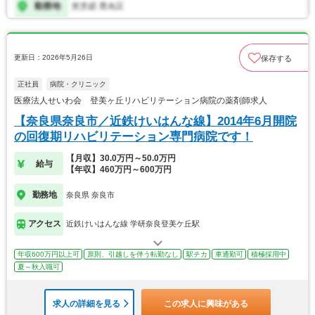
更新日：2026年5月26日
保存する
正社員
病院・クリニック
医療法人せいわ会 登美ヶ丘リハビリテーション病院の薬剤師求人
【奈良県奈良市／近鉄けいはんな線】2014年6月開院
の回復期リハビリテーション専門病院です！
【月収】30.0万円～50.0万円
給与
【年収】460万円～600万円
勤務地
奈良県 奈良市
アクセス
近鉄けいはんな線 学研奈良登美ケ丘駅
年収600万円以上可
原則、引越しを伴う転勤なし
駅チカ
車通勤可
積極採用中
夏～秋入職可
求人の詳細を見る
この求人に興味がある