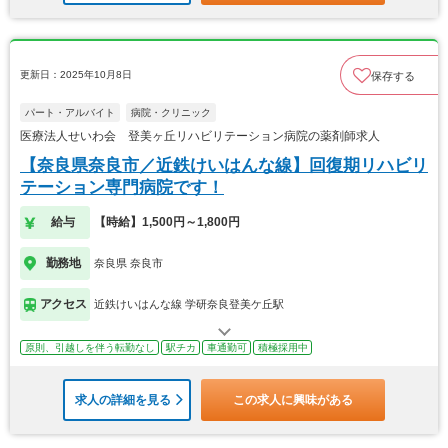
更新日：2025年10月8日
保存する
パート・アルバイト
病院・クリニック
医療法人せいわ会 登美ヶ丘リハビリテーション病院の薬剤師求人
【奈良県奈良市／近鉄けいはんな線】回復期リハビリ
テーション専門病院です！
給与
【時給】1,500円～1,800円
勤務地
奈良県 奈良市
アクセス
近鉄けいはんな線 学研奈良登美ケ丘駅
原則、引越しを伴う転勤なし
駅チカ
車通勤可
積極採用中
求人の詳細を見る
この求人に興味がある