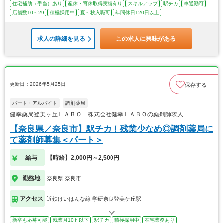
住宅補助（手当）あり
産休・育休取得実績有り
スキルアップ
駅チカ
車通勤可
店舗数10～29
積極採用中
夏～秋入職可
年間休日120日以上
求人の詳細を見る
この求人に興味がある
更新日：2026年5月25日
保存する
パート・アルバイト
調剤薬局
健幸薬局登美ヶ丘ＬＡＢＯ 株式会社健幸ＬＡＢＯの薬剤師求人
【奈良県／奈良市】駅チカ！残業少なめ◎調剤薬局に
て薬剤師募集＜パート＞
給与
【時給】2,000円～2,500円
勤務地
奈良県 奈良市
アクセス
近鉄けいはんな線 学研奈良登美ケ丘駅
新卒も応募可能
残業月10ｈ以下
駅チカ
積極採用中
在宅業務あり