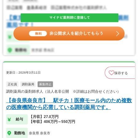
更新日：2026年3月11日
保存する
正社員
調剤薬局
募集停止
調剤薬局の薬剤師求人（法人名非公開 ※詳細はお問合せください）
【奈良県奈良市】 駅チカ！医療モール内のため複数
の医療機関から応需している調剤薬局です。
【月収】27.0万円
給与
【年収】406万円～550万円
勤務地
奈良県 奈良市