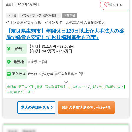
更新日：2026年6月19日
保存する
正社員
ドラッグストア（調剤併設）
募集停止
イオン薬局登美ヶ丘店 イオンリテール株式会社の薬剤師求人
【奈良県生駒市】年間休日120日以上☆大手法人の薬
局で経営も安定しており福利厚生も充実♪
【月収】31.1万円～58.0万円
給与
【年収】492万円～846万円
勤務地
奈良県 生駒市
アクセス
近鉄けいはんな線 学研奈良登美ケ丘駅
年収800万円以上可
産休・育休取得実績有り
スキルアップ
駅チカ
店舗数30以上
年間休日120日以上
求人の詳細を見る
最新の募集状況を問い合わせる