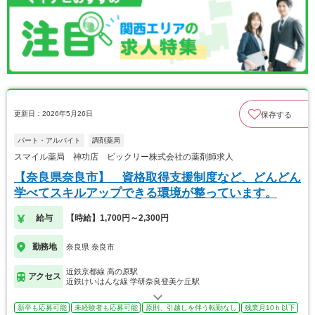
更新日：2026年5月26日
保存する
パート・アルバイト
調剤薬局
スマイル薬局 神功店 ビックリー株式会社の薬剤師求人
【奈良県奈良市】 資格取得支援制度など、どんどん
学べてスキルアップできる環境が整っています。
給与
【時給】1,700円～2,300円
勤務地
奈良県 奈良市
近鉄京都線 高の原駅
アクセス
近鉄けいはんな線 学研奈良登美ケ丘駅
新卒も応募可能
未経験者も応募可能
原則、引越しを伴う転勤なし
残業月10ｈ以下