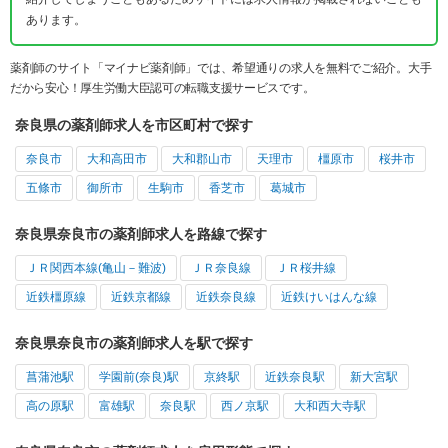
あります。
薬剤師のサイト「マイナビ薬剤師」では、希望通りの求人を無料でご紹介。大手
だから安心！厚生労働大臣認可の転職支援サービスです。
奈良県の薬剤師求人を市区町村で探す
奈良市
大和高田市
大和郡山市
天理市
橿原市
桜井市
五條市
御所市
生駒市
香芝市
葛城市
奈良県奈良市の薬剤師求人を路線で探す
ＪＲ関西本線(亀山－難波)
ＪＲ奈良線
ＪＲ桜井線
近鉄橿原線
近鉄京都線
近鉄奈良線
近鉄けいはんな線
奈良県奈良市の薬剤師求人を駅で探す
菖蒲池駅
学園前(奈良)駅
京終駅
近鉄奈良駅
新大宮駅
高の原駅
富雄駅
奈良駅
西ノ京駅
大和西大寺駅