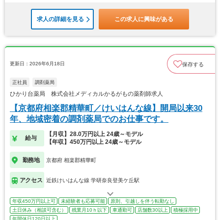
求人の詳細を見る
この求人に興味がある
更新日：2026年6月18日
保存する
正社員
調剤薬局
ひかり台薬局 株式会社メディカルかるがもの薬剤師求人
【京都府相楽郡精華町／けいはんな線】開局以来30
年、地域密着の調剤薬局でのお仕事です。
【月収】28.0万円以上 24歳～モデル
給与
【年収】450万円以上 24歳～モデル
勤務地
京都府 相楽郡精華町
アクセス
近鉄けいはんな線 学研奈良登美ケ丘駅
年収450万円以上可
未経験者も応募可能
原則、引越しを伴う転勤なし
土日休み（相談可含む）
残業月10ｈ以下
車通勤可
店舗数30以上
積極採用中
年間休日120日以上