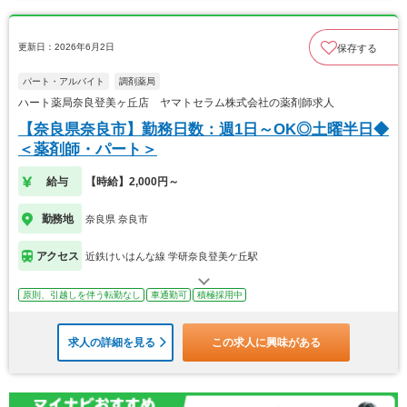
更新日：2026年6月2日
保存する
パート・アルバイト
調剤薬局
ハート薬局奈良登美ヶ丘店 ヤマトセラム株式会社の薬剤師求人
【奈良県奈良市】勤務日数：週1日～OK◎土曜半日◆
＜薬剤師・パート＞
給与
【時給】2,000円～
勤務地
奈良県 奈良市
アクセス
近鉄けいはんな線 学研奈良登美ケ丘駅
原則、引越しを伴う転勤なし
車通勤可
積極採用中
求人の詳細を見る
この求人に興味がある