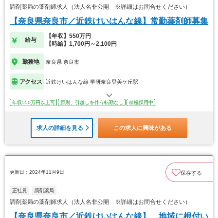
調剤薬局の薬剤師求人（法人名非公開 ※詳細はお問合せください）
【奈良県奈良市／近鉄けいはんな線】常勤薬剤師募集
【年収】550万円
給与
【時給】1,700円～2,100円
勤務地
奈良県 奈良市
アクセス
近鉄けいはんな線 学研奈良登美ケ丘駅
年収550万円以上可
原則、引越しを伴う転勤なし
積極採用中
求人の詳細を見る
この求人に興味がある
更新日：2024年11月9日
保存する
正社員
調剤薬局
調剤薬局の薬剤師求人（法人名非公開 ※詳細はお問合せください）
【奈良県奈良市／近鉄けいはんな線】 地域に根付い