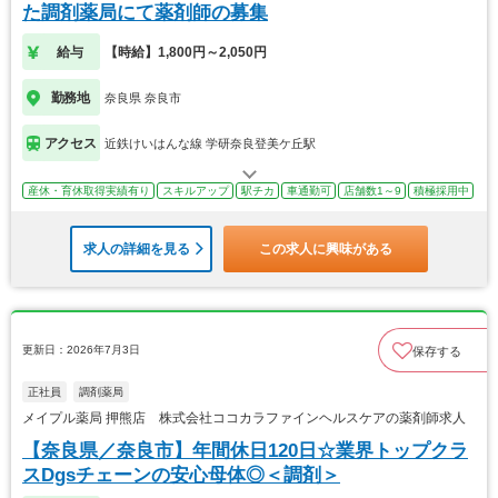
た調剤薬局にて薬剤師の募集
給与
【時給】1,800円～2,050円
勤務地
奈良県 奈良市
アクセス
近鉄けいはんな線 学研奈良登美ケ丘駅
産休・育休取得実績有り
スキルアップ
駅チカ
車通勤可
店舗数1～9
積極採用中
求人の詳細を見る
この求人に興味がある
更新日：2026年7月3日
保存する
正社員
調剤薬局
メイプル薬局 押熊店 株式会社ココカラファインヘルスケアの薬剤師求人
【奈良県／奈良市】年間休日120日☆業界トップクラ
スDgsチェーンの安心母体◎＜調剤＞