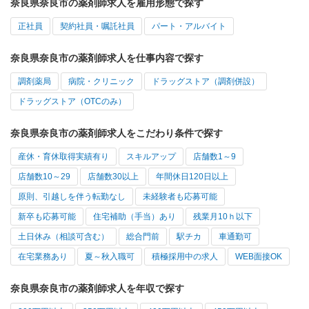
奈良県奈良市の薬剤師求人を雇用形態で探す
正社員
契約社員・嘱託社員
パート・アルバイト
奈良県奈良市の薬剤師求人を仕事内容で探す
調剤薬局
病院・クリニック
ドラッグストア（調剤併設）
ドラッグストア（OTCのみ）
奈良県奈良市の薬剤師求人をこだわり条件で探す
産休・育休取得実績有り
スキルアップ
店舗数1～9
店舗数10～29
店舗数30以上
年間休日120日以上
原則、引越しを伴う転勤なし
未経験者も応募可能
新卒も応募可能
住宅補助（手当）あり
残業月10ｈ以下
土日休み（相談可含む）
総合門前
駅チカ
車通勤可
在宅業務あり
夏～秋入職可
積極採用中の求人
WEB面接OK
奈良県奈良市の薬剤師求人を年収で探す