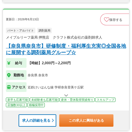
更新日：2026年6月13日
保存する
パート・アルバイト
調剤薬局
メイプルリーフ薬局 押熊店 クラフト株式会社の薬剤師求人
【奈良県奈良市】研修制度・福利厚生充実◎全国各地
に展開する調剤薬局グループ☆
給与
【時給】2,000円～2,200円
勤務地
奈良県 奈良市
アクセス
近鉄けいはんな線 学研奈良登美ケ丘駅
新卒も応募可能
未経験者も応募可能
産休・育休取得実績有り
スキルアップ
店舗数30以上
積極採用中
求人の詳細を見る
この求人に興味がある