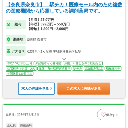
【奈良県奈良市】 駅チカ！医療モール内のため複数
の医療機関から応需している調剤薬局です。
【月収】27.0万円
給与
【年収】399万円～550万円
【時給】1,800円～2,000円
勤務地
奈良県 奈良市
アクセス
近鉄けいはんな線 学研奈良登美ケ丘駅
年収550万円以上可
未経験者も応募可能
原則、引越しを伴う転勤なし
住宅補助（手当）あり
産休・育休取得実績有り
駅チカ
店舗数30以上
積極採用中
年間休日120日以上
求人の詳細を見る
この求人に興味がある
更新日：2024年11月19日
保存する
正社員
調剤薬局