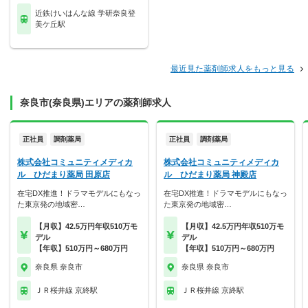
近鉄けいはんな線 学研奈良登
美ケ丘駅
最近見た薬剤師求人をもっと見る
奈良市(奈良県)エリアの薬剤師求人
正社員
調剤薬局
正社員
調剤薬局
株式会社コミュニティメディカ
株式会社コミュニティメディカ
ル ひだまり薬局 田原店
ル ひだまり薬局 神殿店
在宅DX推進！ドラマモデルにもなっ
在宅DX推進！ドラマモデルにもなっ
た東京発の地域密…
た東京発の地域密…
【月収】42.5万円年収510万モ
【月収】42.5万円年収510万モ
デル
デル
【年収】510万円～680万円
【年収】510万円～680万円
奈良県 奈良市
奈良県 奈良市
ＪＲ桜井線 京終駅
ＪＲ桜井線 京終駅