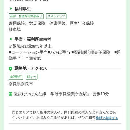
福利厚生
産休・育休取得実績有り
スキルアップ
雇用保険、労災保険、健康保険、厚生年金保険
駐車場
手当・福利厚生備考
※退職金は勤続3年以上
■ローテーション手当■わかば手当 ■薬剤師賠償責任保険 ■通
勤手当：全額支給
勤務地・アクセス
車通勤可
駅チカ
奈良県奈良市
近鉄けいはんな線「学研奈良登美ケ丘駅」 徒歩10分
同じエリアで似た条件の求人や、同じ路線の求人なども喜んでご紹
介いたします。お悩みやご希望があれば、ぜひご相談ください。
無料で相談する