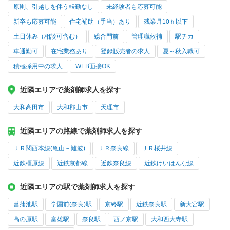
原則、引越しを伴う転勤なし
未経験者も応募可能
新卒も応募可能
住宅補助（手当）あり
残業月10ｈ以下
土日休み（相談可含む）
総合門前
管理職候補
駅チカ
車通勤可
在宅業務あり
登録販売者の求人
夏～秋入職可
積極採用中の求人
WEB面接OK
近隣エリアで薬剤師求人を探す
大和高田市
大和郡山市
天理市
近隣エリアの路線で薬剤師求人を探す
ＪＲ関西本線(亀山－難波)
ＪＲ奈良線
ＪＲ桜井線
近鉄橿原線
近鉄京都線
近鉄奈良線
近鉄けいはんな線
近隣エリアの駅で薬剤師求人を探す
菖蒲池駅
学園前(奈良)駅
京終駅
近鉄奈良駅
新大宮駅
高の原駅
富雄駅
奈良駅
西ノ京駅
大和西大寺駅