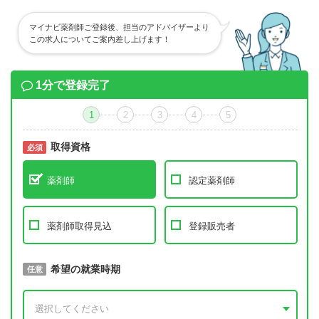
マイナビ薬剤師ご登録後、担当のアドバイザーより
この求人についてご案内差し上げます！
1分で登録完了
1
2
3
4
5
取得資格
必須
必須
薬剤師
認定薬剤師
薬剤師取得見込
登録販売者
取得予定年
希望の就業時期
必須
任意