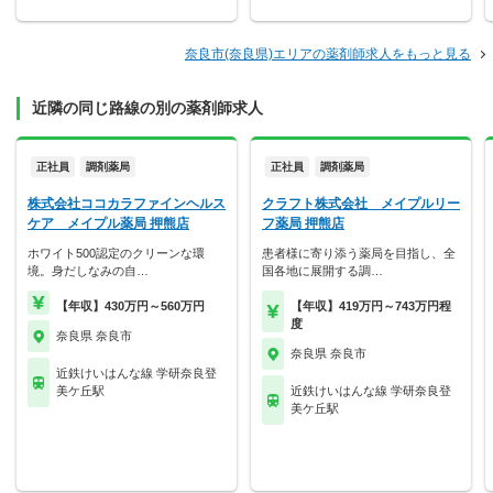
奈良市(奈良県)エリアの薬剤師求人をもっと見る
近隣の同じ路線の別の薬剤師求人
正社員
調剤薬局
正社員
調剤薬局
株式会社ココカラファインヘルス
クラフト株式会社 メイプルリー
ケア メイプル薬局 押熊店
フ薬局 押熊店
ホワイト500認定のクリーンな環
患者様に寄り添う薬局を目指し、全
境。身だしなみの自…
国各地に展開する調…
【年収】430万円～560万円
【年収】419万円～743万円程
度
奈良県 奈良市
奈良県 奈良市
近鉄けいはんな線 学研奈良登
美ケ丘駅
近鉄けいはんな線 学研奈良登
美ケ丘駅