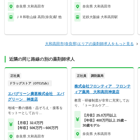
奈良県 大和高田市
奈良県 大和高田市
ＪＲ和歌山線 高田(奈良)駅 他
近鉄大阪線 大和高田駅
大和高田市(奈良県)エリアの薬剤師求人をもっと見る
近隣の同じ路線の別の薬剤師求人
正社員
正社員
調剤薬局
ドラッグストア（OTCのみ）
株式会社フロンティア フロンテ
ィア薬局 大和高田神楽店
エバグリーン廣甚株式会社 エバ
グリーン 神楽店
教育・研修制度が非常に充実してお
り、「トータルケア…
地域一番の価格・品ぞろえ・接客を
モットーとしており…
【月収】25.0万円以上
【年収】400万円以上 25歳～
【月収】32.0万円
30歳モデル
【年収】506万円～600万円
奈良県 大和高田市
奈良県 大和高田市