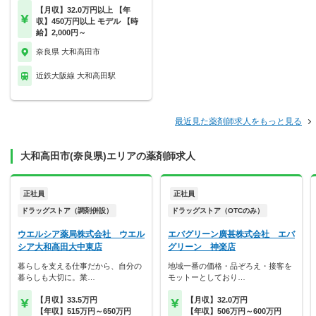
【月収】32.0万円以上 【年
収】450万円以上 モデル 【時
給】2,000円～
奈良県 大和高田市
近鉄大阪線 大和高田駅
最近見た薬剤師求人をもっと見る
大和高田市(奈良県)エリアの薬剤師求人
正社員
正社員
ドラッグストア（調剤併設）
ドラッグストア（OTCのみ）
ウエルシア薬局株式会社 ウエル
エバグリーン廣甚株式会社 エバ
シア大和高田大中東店
グリーン 神楽店
暮らしを支える仕事だから、自分の
地域一番の価格・品ぞろえ・接客を
暮らしも大切に。業…
モットーとしており…
【月収】33.5万円
【月収】32.0万円
【年収】515万円～650万円
【年収】506万円～600万円