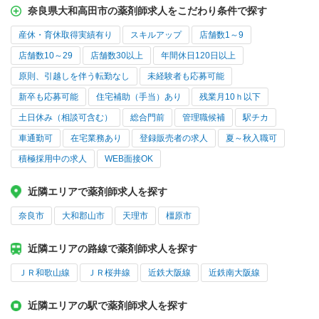
奈良県大和高田市の薬剤師求人をこだわり条件で探す
産休・育休取得実績有り
スキルアップ
店舗数1～9
店舗数10～29
店舗数30以上
年間休日120日以上
原則、引越しを伴う転勤なし
未経験者も応募可能
新卒も応募可能
住宅補助（手当）あり
残業月10ｈ以下
土日休み（相談可含む）
総合門前
管理職候補
駅チカ
車通勤可
在宅業務あり
登録販売者の求人
夏～秋入職可
積極採用中の求人
WEB面接OK
近隣エリアで薬剤師求人を探す
奈良市
大和郡山市
天理市
橿原市
近隣エリアの路線で薬剤師求人を探す
ＪＲ和歌山線
ＪＲ桜井線
近鉄大阪線
近鉄南大阪線
近隣エリアの駅で薬剤師求人を探す