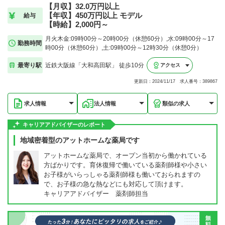
【月収】32.0万円以上
【年収】450万円以上 モデル
給与
【時給】2,000円～
月火木金:09時00分～20時00分（休憩60分）,水:09時00分～17
勤務時間
時00分（休憩60分）,土:09時00分～12時30分（休憩0分）
最寄り駅
近鉄大阪線「大和高田駅」 徒歩10分
アクセス
更新日：2024/11/17 求人番号：389867
求人情報
法人情報
類似の求人
キャリアアドバイザーのレポート
地域密着型のアットホームな薬局です
アットホームな薬局で、オープン当初から働かれている
方ばかりです。育休復帰で働いている薬剤師様や小さい
お子様がいらっしゃる薬剤師様も働いておられますの
で、お子様の急な熱などにも対応して頂けます。
キャリアアドバイザー 薬剤師担当