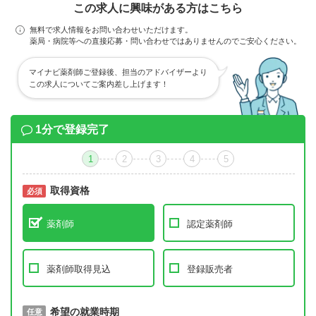
この求人に興味がある方はこちら
無料で求人情報をお問い合わせいただけます。
薬局・病院等への直接応募・問い合わせではありませんのでご安心ください。
マイナビ薬剤師ご登録後、担当のアドバイザーより
この求人についてご案内差し上げます！
1分で登録完了
1
2
3
4
5
取得資格
必須
必須
薬剤師
認定薬剤師
薬剤師取得見込
登録販売者
取得予定年
希望の就業時期
必須
任意