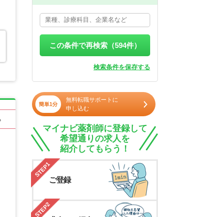
この条件で再検索（
594
件）
検索条件を保存する
無料転職サポートに
簡単1分
申し込む
る
マイナビ薬剤師に登録して
希望通りの求人を
紹介してもらう！
STEP1
ご登録
STEP2