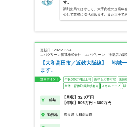
す。
調剤薬局では珍しく、大手商社の企業年
心して業務に取り組めます。また大手で
更新日：2026/06/24
エバグリーン廣甚株式会社 エバグリーン 神楽店の薬
【大和高田市／近鉄大阪線】 地域一
ます。
注目ポイント
年収600万円以上可
新卒も応募可能
未経
産休・育休取得実績有り
スキルアップ
駅
【月収】32.0万円
給与
【年収】506万円～600万円
奈良県 大和高田市
勤務地