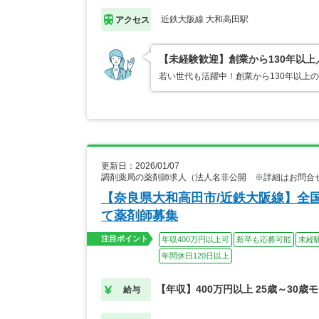
近鉄大阪線 大和高田駅
アクセス
【未経験歓迎】創業から130年以
若い世代も活躍中！創業から130年以上
更新日：2026/01/07
調剤薬局の薬剤師求人（法人名非公開 ※詳細はお問合
【奈良県大和高田市/近鉄大阪線】全
て薬剤師募集
注目ポイント
年収400万円以上可
新卒も応募可能
未経
年間休日120日以上
【年収】400万円以上 25歳～30歳
給与