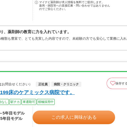
マイナビ薬剤師が求人情報を無料でご提供します。
薬局・病院等への直接応募・問い合わせではありません
のでご安心ください。
り、薬剤師の教育に力を入れています。
の種類も豊富で、とても充実した内容ですので、未経験の方でも安心して業務に入れ
保存す
はお問合せください）
正社員
病院・クリニック
199床のケアミックス病院です。
勤なし
駅チカ
車通勤可
積極採用中
度～5年目モデル
この求人に興味がある
～5年目モデル