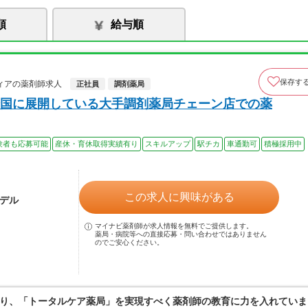
順
給与順
保存す
ィアの薬剤師求人
正社員
調剤薬局
国に展開している大手調剤薬局チェーン店での薬
験者も応募可能
産休・育休取得実績有り
スキルアップ
駅チカ
車通勤可
積極採用中
この求人に興味がある
モデル
マイナビ薬剤師が求人情報を無料でご提供します。
薬局・病院等への直接応募・問い合わせではありません
のでご安心ください。
り、「トータルケア薬局」を実現すべく薬剤師の教育に力を入れていま