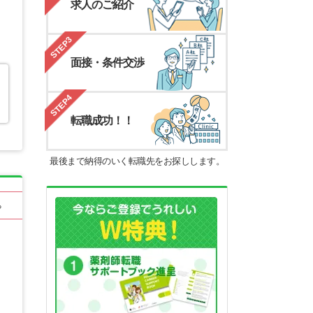
求人のご紹介
STEP3
面接・条件交渉
STEP4
転職成功！！
最後まで納得のいく転職先をお探しします。
る