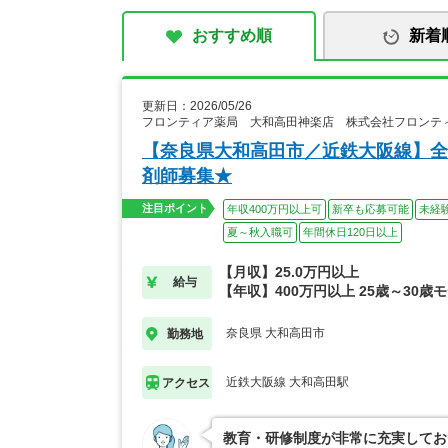
おすすめ順
新着
更新日：2026/05/26
フロンティア薬局 大和高田神楽店 株式会社フロンテ
【奈良県大和高田市／近鉄大阪線】全
剤師募集★
注目ポイント
年収400万円以上可
新卒も応募可能
未経
夏～秋入職可
年間休日120日以上
【月収】25.0万円以上
給与
【年収】400万円以上 25歳～30歳
奈良県 大和高田市
勤務地
近鉄大阪線 大和高田駅
アクセス
教育・研修制度が非常に充実してお