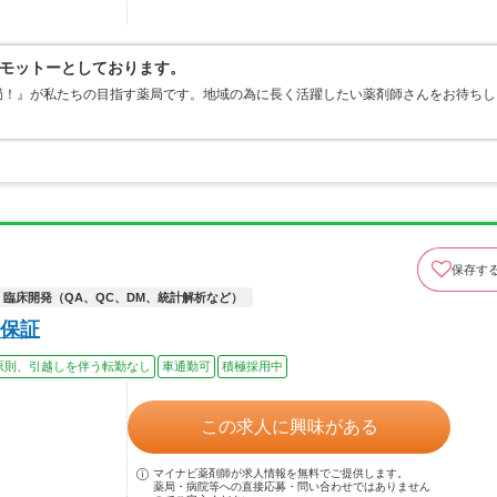
モットーとしております。
局！』が私たちの目指す薬局です。地域の為に長く活躍したい薬剤師さんをお待ちし
保存す
臨床開発（QA、QC、DM、統計解析など）
保証
原則、引越しを伴う転勤なし
車通勤可
積極採用中
この求人に興味がある
マイナビ薬剤師が求人情報を無料でご提供します。
薬局・病院等への直接応募・問い合わせではありません