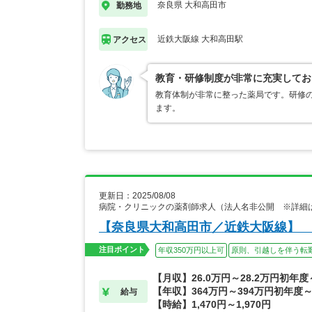
奈良県 大和高田市
勤務地
近鉄大阪線 大和高田駅
アクセス
教育・研修制度が非常に充実してお
教育体制が非常に整った薬局です。研修
ます。
更新日：2025/08/08
病院・クリニックの薬剤師求人（法人名非公開 ※詳細
【奈良県大和高田市／近鉄大阪線】 
注目ポイント
年収350万円以上可
原則、引越しを伴う転
【月収】26.0万円～28.2万円初年
【年収】364万円～394万円初年度
給与
【時給】1,470円～1,970円