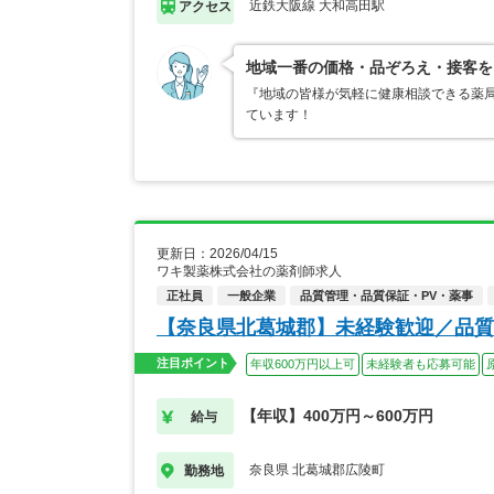
近鉄大阪線 大和高田駅
アクセス
地域一番の価格・品ぞろえ・接客を
『地域の皆様が気軽に健康相談できる薬
ています！
更新日：2026/04/15
ワキ製薬株式会社の薬剤師求人
正社員
一般企業
品質管理・品質保証・PV・薬事
【奈良県北葛城郡】未経験歓迎／品質
注目ポイント
年収600万円以上可
未経験者も応募可能
【年収】400万円～600万円
給与
奈良県 北葛城郡広陵町
勤務地