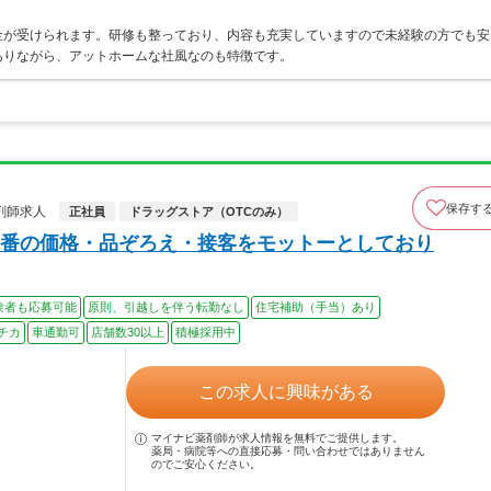
金が受けられます。研修も整っており、内容も充実していますので未経験の方でも安
ありながら、アットホームな社風なのも特徴です。
保存す
剤師求人
正社員
ドラッグストア（OTCのみ）
番の価格・品ぞろえ・接客をモットーとしており
験者も応募可能
原則、引越しを伴う転勤なし
住宅補助（手当）あり
チカ
車通勤可
店舗数30以上
積極採用中
この求人に興味がある
マイナビ薬剤師が求人情報を無料でご提供します。
薬局・病院等への直接応募・問い合わせではありません
のでご安心ください。