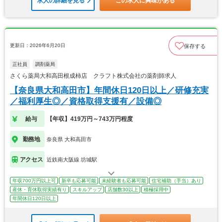
求人の詳細を見る
この求人に興味がある
更新日：2026年6月20日
保存する
正社員
調剤薬局
さくら薬局大和高田根成柿店 クラフト株式会社の薬剤師求人
【奈良県大和高田市】年間休日120日以上／研修充実
／福利厚生◎／資格取得支援有／設備◎
給与
【年収】419万円～743万円程度
勤務地
奈良県 大和高田市
アクセス
近鉄南大阪線 坊城駅
年収700万円以上可
新卒も応募可能
未経験者も応募可能
住宅補助（手当）あり
産休・育休取得実績有り
スキルアップ
店舗数30以上
積極採用中
年間休日120日以上