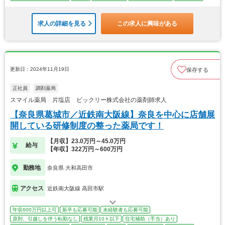
求人の詳細を見る
この求人に興味がある
更新日：2024年11月19日
保存する
正社員
調剤薬局
スマイル薬局 片塩店 ビックリー株式会社の薬剤師求人
【奈良県葛城市／近鉄南大阪線】奈良を中心に店舗展
開している研修制度の整った薬局です！
【月収】23.0万円～45.0万円
給与
【年収】322万円～600万円
勤務地
奈良県 大和高田市
アクセス
近鉄南大阪線 高田市駅
年収600万円以上可
新卒も応募可能
未経験者も応募可能
原則、引越しを伴う転勤なし
残業月10ｈ以下
住宅補助（手当）あり