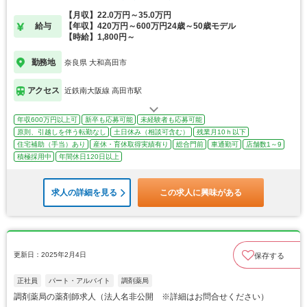
【月収】22.0万円～35.0万円
給与
【年収】420万円～600万円24歳～50歳モデル
【時給】1,800円～
勤務地
奈良県 大和高田市
アクセス
近鉄南大阪線 高田市駅
年収600万円以上可
新卒も応募可能
未経験者も応募可能
原則、引越しを伴う転勤なし
土日休み（相談可含む）
残業月10ｈ以下
住宅補助（手当）あり
産休・育休取得実績有り
総合門前
車通勤可
店舗数1～9
積極採用中
年間休日120日以上
求人の詳細を見る
この求人に興味がある
更新日：2025年2月4日
保存する
正社員
パート・アルバイト
調剤薬局
調剤薬局の薬剤師求人（法人名非公開 ※詳細はお問合せください）