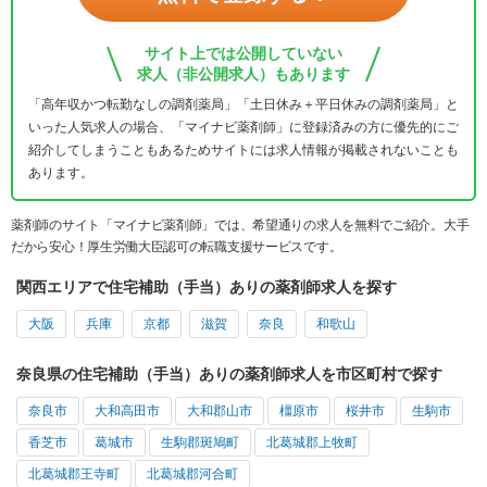
サイト上では公開していない
求人（非公開求人）もあります
「高年収かつ転勤なしの調剤薬局」「土日休み＋平日休みの調剤薬局」と
いった人気求人の場合、「マイナビ薬剤師」に登録済みの方に優先的にご
紹介してしまうこともあるためサイトには求人情報が掲載されないことも
あります。
薬剤師のサイト「マイナビ薬剤師」では、希望通りの求人を無料でご紹介。大手
だから安心！厚生労働大臣認可の転職支援サービスです。
関西エリアで住宅補助（手当）ありの薬剤師求人を探す
大阪
兵庫
京都
滋賀
奈良
和歌山
奈良県の住宅補助（手当）ありの薬剤師求人を市区町村で探す
奈良市
大和高田市
大和郡山市
橿原市
桜井市
生駒市
香芝市
葛城市
生駒郡斑鳩町
北葛城郡上牧町
北葛城郡王寺町
北葛城郡河合町