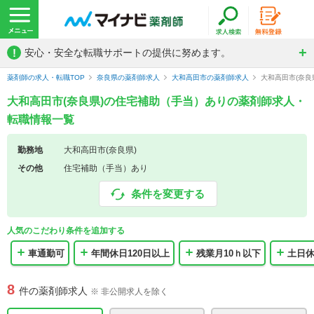
!
安心・安全な転職サポートの提供に努めます。
薬剤師の求人・転職TOP
奈良県の薬剤師求人
大和高田市の薬剤師求人
大和高田市(奈
大和高田市(奈良県)の住宅補助（手当）ありの薬剤師求人・
転職情報一覧
勤務地
大和高田市(奈良県)
その他
住宅補助（手当）あり
条件を変更する
人気のこだわり条件を追加する
車通勤可
年間休日120日以上
残業月10ｈ以下
土日
8
件の薬剤師求人
※ 非公開求人を除く