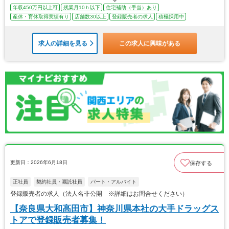
年収450万円以上可
残業月10ｈ以下
住宅補助（手当）あり
産休・育休取得実績有り
店舗数30以上
登録販売者の求人
積極採用中
求人の詳細を見る
この求人に興味がある
更新日：2026年6月18日
保存する
正社員
契約社員・嘱託社員
パート・アルバイト
登録販売者の求人（法人名非公開 ※詳細はお問合せください）
【奈良県大和高田市】神奈川県本社の大手ドラッグス
トアで登録販売者募集！