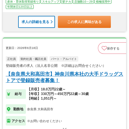
産休・育休取得実績有り
スキルアップ
駅チカ
店舗数10～29
積極採用中
年間休日120日以上
求人の詳細を見る
この求人に興味がある
更新日：2026年6月18日
保存する
正社員
契約社員・嘱託社員
パート・アルバイト
登録販売者の求人（法人名非公開 ※詳細はお問合せください）
【奈良県大和高田市】神奈川県本社の大手ドラッグス
トアで登録販売者募集！
【月収】18.0万円22歳～
給与
【年収】330万円～450万円22歳～30歳
【時給】1,051円～
勤務地
奈良県 大和高田市
アクセス
※お問い合わせください