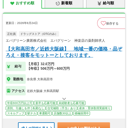
おすすめ順
新着順
給与順
更新日：2026年6月24日
保存する
正社員
ドラッグストア（OTCのみ）
エバグリーン廣甚株式会社 エバグリーン 神楽店の薬剤師求人
【大和高田市／近鉄大阪線】 地域一番の価格・品ぞ
ろえ・接客をモットーとしております。
【月収】32.0万円
給与
【年収】506万円～600万円
勤務地
奈良県 大和高田市
アクセス
近鉄大阪線 大和高田駅
年収600万円以上可
新卒も応募可能
未経験者も応募可能
原則、引越しを伴う転勤なし
住宅補助（手当）あり
産休・育休取得実績有り
スキルアップ
駅チカ
車通勤可
店舗数30以上
積極採用中