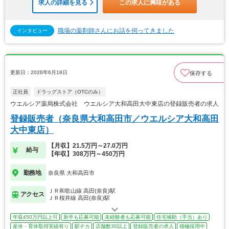
求人の詳細を見る
この求人に興味がある
職場の薬剤師さんにお話を伺ってきました
インタビュー
更新日：2026年6月18日
保存する
正社員
ドラッグストア（OTCのみ）
ウエルシア薬局株式会社 ウエルシア大和高田大中東店の登録販売者の求人
登録販売者（奈良県大和高田市／ウエルシア大和高田
大中東店）
【月収】21.5万円～27.0万円
給与
【年収】308万円～450万円
勤務地
奈良県 大和高田市
ＪＲ和歌山線 高田(奈良)駅
アクセス
ＪＲ桜井線 高田(奈良)駅
年収450万円以上可
新卒も応募可能
未経験者も応募可能
住宅補助（手当）あり
産休・育休取得実績有り
駅チカ
店舗数30以上
登録販売者の求人
積極採用中