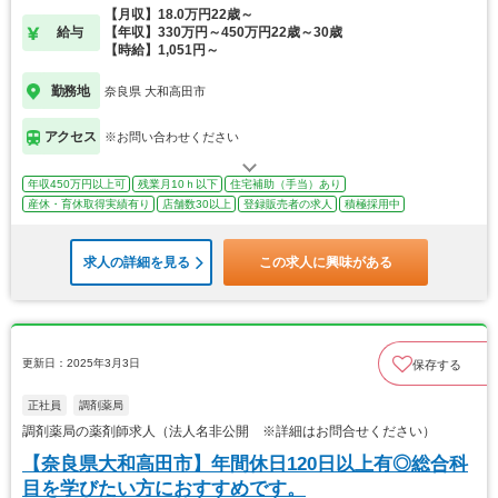
【月収】18.0万円22歳～
給与
【年収】330万円～450万円22歳～30歳
【時給】1,051円～
勤務地
奈良県 大和高田市
アクセス
※お問い合わせください
年収450万円以上可
残業月10ｈ以下
住宅補助（手当）あり
産休・育休取得実績有り
店舗数30以上
登録販売者の求人
積極採用中
求人の詳細を見る
この求人に興味がある
更新日：2025年3月3日
保存する
正社員
調剤薬局
調剤薬局の薬剤師求人（法人名非公開 ※詳細はお問合せください）
【奈良県大和高田市】年間休日120日以上有◎総合科
目を学びたい方におすすめです。