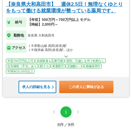
【奈良県大和高田市】 週休2.5日！無理なくゆとり
をもって働ける就業環境が整っている薬局です。
【年収】500万円～700万円以上 モデル
給与
【時給】2,000円～
勤務地
奈良県 大和高田市
ＪＲ和歌山線 高田(奈良)駅
アクセス
ＪＲ桜井線 高田(奈良)駅…ほか
年収700万円以上可
未経験者も応募可能
原則、引越しを伴う転勤なし
住宅補助（手当）あり
駅チカ
車通勤可
店舗数1～9
積極採用中
年間休日120日以上
求人の詳細を見る
この求人に興味がある
1
8件／8件