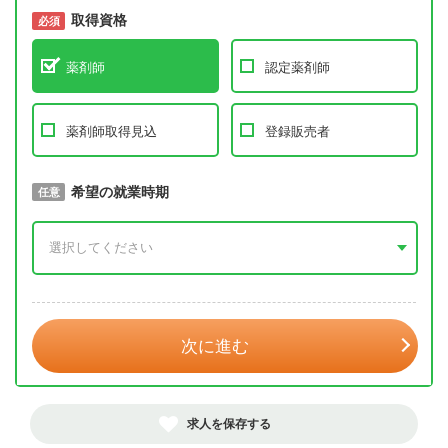
取得資格
必須
必須
薬剤師
認定薬剤師
薬剤師取得見込
登録販売者
取得予定年
希望の就業時期
必須
任意
年 3月
次に進む
求人を保存する