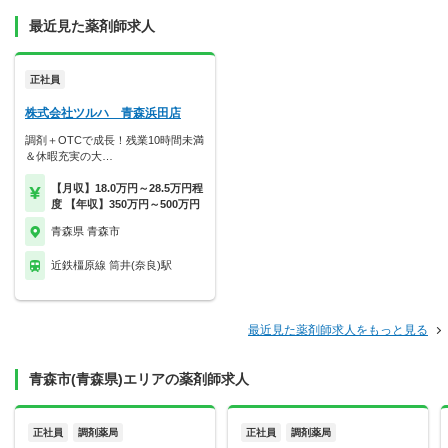
最近見た薬剤師求人
正社員
株式会社ツルハ 青森浜田店
調剤＋OTCで成長！残業10時間未満
＆休暇充実の大…
【月収】18.0万円～28.5万円程
度 【年収】350万円～500万円
青森県 青森市
近鉄橿原線 筒井(奈良)駅
最近見た薬剤師求人をもっと見る
青森市(青森県)エリアの薬剤師求人
正社員
調剤薬局
正社員
調剤薬局