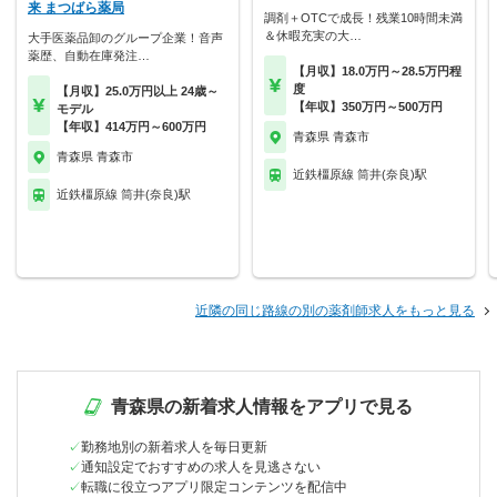
来 まつばら薬局
調剤＋OTCで成長！残業10時間未満
＆休暇充実の大…
大手医薬品卸のグループ企業！音声
薬歴、自動在庫発注…
【月収】18.0万円～28.5万円程
度
【月収】25.0万円以上 24歳～
【年収】350万円～500万円
モデル
【年収】414万円～600万円
青森県 青森市
青森県 青森市
近鉄橿原線 筒井(奈良)駅
近鉄橿原線 筒井(奈良)駅
近隣の同じ路線の別の薬剤師求人をもっと見る
青森県の新着求人情報をアプリで見る
勤務地別の新着求人を毎日更新
通知設定でおすすめの求人を見逃さない
転職に役立つアプリ限定コンテンツを配信中