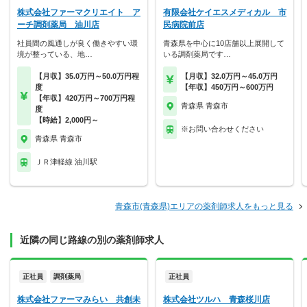
株式会社ファーマクリエイト ア
有限会社ケイエスメディカル 市
ーチ調剤薬局 油川店
民病院前店
社員間の風通しが良く働きやすい環
青森県を中心に10店舗以上展開して
境が整っている、地…
いる調剤薬局です…
【月収】35.0万円～50.0万円程
【月収】32.0万円～45.0万円
度
【年収】450万円～600万円
【年収】420万円～700万円程
青森県 青森市
度
【時給】2,000円～
※お問い合わせください
青森県 青森市
ＪＲ津軽線 油川駅
青森市(青森県)エリアの薬剤師求人をもっと見る
近隣の同じ路線の別の薬剤師求人
正社員
調剤薬局
正社員
株式会社ファーマみらい 共創未
株式会社ツルハ 青森桜川店