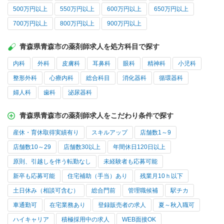
500万円以上
550万円以上
600万円以上
650万円以上
700万円以上
800万円以上
900万円以上
青森県青森市の薬剤師求人を処方科目で探す
内科
外科
皮膚科
耳鼻科
眼科
精神科
小児科
整形外科
心療内科
総合科目
消化器科
循環器科
婦人科
歯科
泌尿器科
青森県青森市の薬剤師求人をこだわり条件で探す
産休・育休取得実績有り
スキルアップ
店舗数1～9
店舗数10～29
店舗数30以上
年間休日120日以上
原則、引越しを伴う転勤なし
未経験者も応募可能
新卒も応募可能
住宅補助（手当）あり
残業月10ｈ以下
土日休み（相談可含む）
総合門前
管理職候補
駅チカ
車通勤可
在宅業務あり
登録販売者の求人
夏～秋入職可
ハイキャリア
積極採用中の求人
WEB面接OK