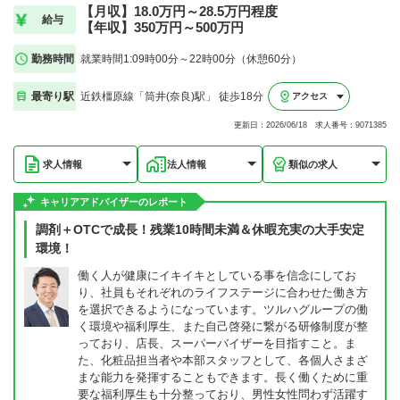
【月収】18.0万円～28.5万円程度
給与
【年収】350万円～500万円
勤務時間
就業時間1:09時00分～22時00分（休憩60分）
最寄り駅
近鉄橿原線「筒井(奈良)駅」 徒歩18分
アクセス
更新日：2026/06/18 求人番号：9071385
求人情報
法人情報
類似の求人
キャリアアドバイザーのレポート
調剤＋OTCで成長！残業10時間未満＆休暇充実の大手安定
環境！
働く人が健康にイキイキとしている事を信念にしてお
り、社員もそれぞれのライフステージに合わせた働き方
を選択できるようになっています。ツルハグループの働
く環境や福利厚生、また自己啓発に繋がる研修制度が整
っており、店長、スーパーバイザーを目指すこと。ま
た、化粧品担当者や本部スタッフとして、各個人さまざ
まな能力を発揮することもできます。長く働くために重
要な福利厚生も十分整っており、男性女性問わず活躍す