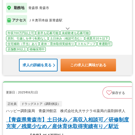
勤務地
青森県 青森市
アクセス
ＪＲ奥羽本線 新青森駅
年収700万円以上可
新卒も応募可能
未経験者も応募可能
原則、引越しを伴う転勤なし
土日休み（相談可含む）
残業月10ｈ以下
住宅補助（手当）あり
産休・育休取得実績有り
スキルアップ
車通勤可
店舗数30以上
積極採用中
求人の詳細を見る
この求人に興味がある
更新日：2025年8月1日
保存する
正社員
ドラッグストア（調剤併設）
ハッピー調剤薬局 青森沖館店 株式会社丸大サクラヰ薬局の薬剤師求人
【青森県青森市】土日休み／高収入相談可／研修制度
充実／残業少なめ／産休育休取得実績有り／駅近