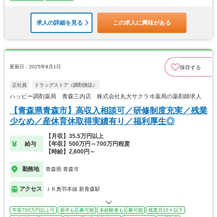
求人の詳細を見る
この求人に興味がある
更新日：2025年8月1日
保存する
正社員
ドラッグストア（調剤併設）
ハッピー調剤薬局 青森三内店 株式会社丸大サクラヰ薬局の薬剤師求人
【青森県青森市】高収入相談可／研修制度充実／残業
少なめ／産休育休取得実績有り／福利厚生◎
【月収】35.5万円以上
給与
【年収】500万円～700万円程度
【時給】2,600円～
勤務地
青森県 青森市
アクセス
ＪＲ奥羽本線 新青森駅
年収700万円以上可
新卒も応募可能
未経験者も応募可能
残業月10ｈ以下