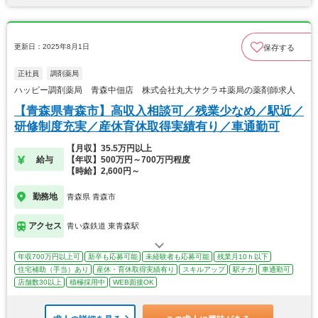
更新日：2025年8月1日
保存する
正社員
調剤薬局
ハッピー調剤薬局 青森中佃店 株式会社丸大サクラヰ薬局の薬剤師求人
【青森県青森市】高収入相談可／残業少なめ／駅近／
研修制度充実／産休育休取得実績有り／車通勤可
【月収】35.5万円以上
給与
【年収】500万円～700万円程度
【時給】2,600円～
勤務地
青森県 青森市
アクセス
青い森鉄道 東青森駅
年収700万円以上可
新卒も応募可能
未経験者も応募可能
残業月10ｈ以下
住宅補助（手当）あり
産休・育休取得実績有り
スキルアップ
駅チカ
車通勤可
店舗数30以上
積極採用中
WEB面接OK