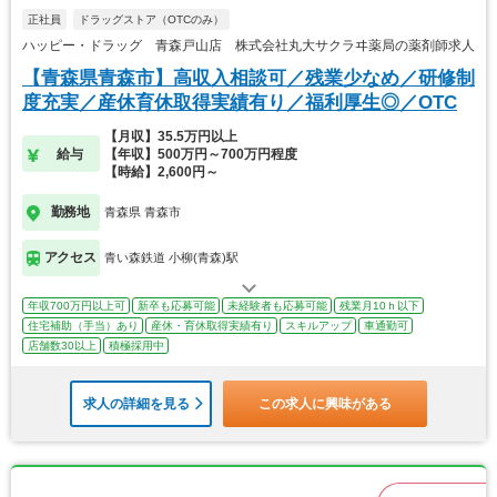
正社員
ドラッグストア（OTCのみ）
ハッピー・ドラッグ 青森戸山店 株式会社丸大サクラヰ薬局の薬剤師求人
【青森県青森市】高収入相談可／残業少なめ／研修制
度充実／産休育休取得実績有り／福利厚生◎／OTC
【月収】35.5万円以上
給与
【年収】500万円～700万円程度
【時給】2,600円～
勤務地
青森県 青森市
アクセス
青い森鉄道 小柳(青森)駅
年収700万円以上可
新卒も応募可能
未経験者も応募可能
残業月10ｈ以下
住宅補助（手当）あり
産休・育休取得実績有り
スキルアップ
車通勤可
店舗数30以上
積極採用中
求人の詳細を見る
この求人に興味がある