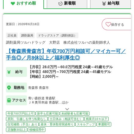
おすすめ順
新着順
給与順
更新日：2026年6月18日
保存する
正社員
調剤薬局
ドラッグストア（調剤併設）
調剤薬局ツルハドラッグ 大野店 株式会社ツルハの薬剤師求人
【青森県青森市】年収700万円相談可／マイカー可／
手当◎／月8休以上／福利厚生◎
【月収】28.0万円～60.0万円程度 24歳～45歳モデル
給与
【年収】480万円～700万円程度 24歳～45歳モデル
【時給】2,000円～
勤務地
青森県 青森市
青い森鉄道 青森駅
アクセス
ＪＲ奥羽本線 青森駅…ほか
年収700万円以上可
新卒も応募可能
未経験者も応募可能
原則、引越しを伴う転勤なし
土日休み（相談可含む）
残業月10ｈ以下
住宅補助（手当）あり
産休・育休取得実績有り
スキルアップ
車通勤可
店舗数30以上
積極採用中