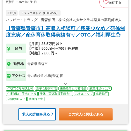
更新日：2025年8月1日
保存する
正社員
ドラッグストア（OTCのみ）
ハッピー・ドラッグ 青森佃店 株式会社丸大サクラヰ薬局の薬剤師求人
【青森県青森市】高収入相談可／残業少なめ／研修制
度充実／産休育休取得実績有り／OTC／福利厚生◎
【月収】35.5万円以上
給与
【年収】500万円～700万円程度
【時給】2,600円～
勤務地
青森県 青森市
アクセス
青い森鉄道 小柳(青森)駅
年収700万円以上可
新卒も応募可能
未経験者も応募可能
残業月10ｈ以下
住宅補助（手当）あり
産休・育休取得実績有り
スキルアップ
車通勤可
店舗数30以上
積極採用中
求人の詳細を見る
この求人に興味がある