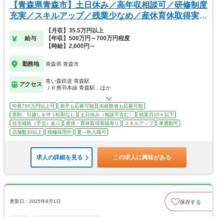
【青森県青森市】土日休み／高年収相談可／研修制度
充実／スキルアップ／残業少なめ／産休育休取得実績
有り
【月収】35.5万円以上
給与
【年収】500万円～700万円程度
【時給】2,600円～
勤務地
青森県 青森市
青い森鉄道 青森駅
アクセス
ＪＲ奥羽本線 青森駅…ほか
年収700万円以上可
新卒も応募可能
未経験者も応募可能
原則、引越しを伴う転勤なし
土日休み（相談可含む）
残業月10ｈ以下
住宅補助（手当）あり
産休・育休取得実績有り
スキルアップ
車通勤可
店舗数30以上
積極採用中
夏～秋入職可
求人の詳細を見る
この求人に興味がある
更新日：2025年8月1日
保存する