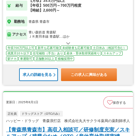
【月収】35.5万円以上
給与
【年収】500万円～700万円程度
【時給】2,600円～
勤務地
青森県 青森市
青い森鉄道 青森駅
アクセス
ＪＲ奥羽本線 青森駅…ほか
年収700万円以上可
新卒も応募可能
未経験者も応募可能
土日休み（相談可含む）
残業月10ｈ以下
住宅補助（手当）あり
産休・育休取得実績有り
スキルアップ
駅チカ
車通勤可
店舗数30以上
積極採用中
求人の詳細を見る
この求人に興味がある
更新日：2025年8月1日
保存する
正社員
ドラッグストア（OTCのみ）
ハッピー・ドラッグ 青森浪打店 株式会社丸大サクラヰ薬局の薬剤師求人
【青森県青森市】高収入相談可／研修制度充実／スキ