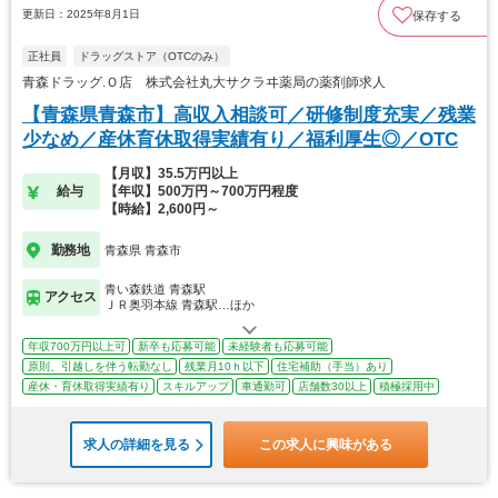
更新日：2025年8月1日
保存する
正社員
ドラッグストア（OTCのみ）
青森ドラッグ.Ｏ店 株式会社丸大サクラヰ薬局の薬剤師求人
【青森県青森市】高収入相談可／研修制度充実／残業
少なめ／産休育休取得実績有り／福利厚生◎／OTC
【月収】35.5万円以上
給与
【年収】500万円～700万円程度
【時給】2,600円～
勤務地
青森県 青森市
青い森鉄道 青森駅
アクセス
ＪＲ奥羽本線 青森駅…ほか
年収700万円以上可
新卒も応募可能
未経験者も応募可能
原則、引越しを伴う転勤なし
残業月10ｈ以下
住宅補助（手当）あり
産休・育休取得実績有り
スキルアップ
車通勤可
店舗数30以上
積極採用中
求人の詳細を見る
この求人に興味がある