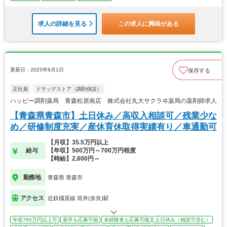
求人の詳細を見る
この求人に興味がある
更新日：2025年8月1日
保存する
正社員
ドラッグストア（調剤併設）
ハッピー調剤薬局 青森松原南店 株式会社丸大サクラヰ薬局の薬剤師求人
【青森県青森市】土日休み／高収入相談可／残業少な
め／研修制度充実／産休育休取得実績有り／車通勤可
【月収】35.5万円以上
給与
【年収】500万円～700万円程度
【時給】2,600円～
勤務地
青森県 青森市
アクセス
近鉄橿原線 筒井(奈良)駅
年収700万円以上可
新卒も応募可能
未経験者も応募可能
土日休み（相談可含む）