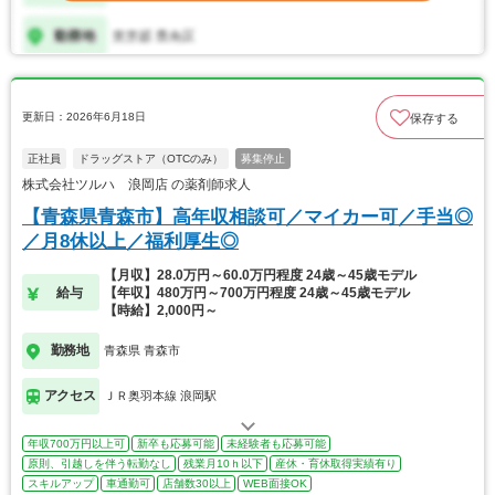
更新日：2026年6月18日
保存する
正社員
ドラッグストア（OTCのみ）
募集停止
株式会社ツルハ 浪岡店 の薬剤師求人
【青森県青森市】高年収相談可／マイカー可／手当◎
／月8休以上／福利厚生◎
【月収】28.0万円～60.0万円程度 24歳～45歳モデル
給与
【年収】480万円～700万円程度 24歳～45歳モデル
【時給】2,000円～
勤務地
青森県 青森市
アクセス
ＪＲ奥羽本線 浪岡駅
年収700万円以上可
新卒も応募可能
未経験者も応募可能
原則、引越しを伴う転勤なし
残業月10ｈ以下
産休・育休取得実績有り
スキルアップ
車通勤可
店舗数30以上
WEB面接OK