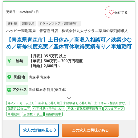
更新日：2025年8月1日
保存する
正社員
調剤薬局
ドラッグストア（調剤併設）
ハッピー調剤薬局 青森勝田店 株式会社丸大サクラヰ薬局の薬剤師求人
【青森県青森市】土日休み／高収入相談可／残業少な
め／研修制度充実／産休育休取得実績有り／車通勤可
【月収】35.5万円以上
給与
【年収】500万円～700万円程度
【時給】2,600円～
勤務地
青森県 青森市
アクセス
近鉄橿原線 筒井(奈良)駅
年収700万円以上可
新卒も応募可能
未経験者も応募可能
土日休み（相談可含む）
残業月10ｈ以下
住宅補助（手当）あり
産休・育休取得実績有り
スキルアップ
車通勤可
店舗数30以上
積極採用中
求人の詳細を見る
この求人に興味がある