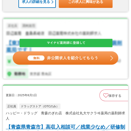
求人の詳細を見る
この求人に興味がある
更新日：2025年8月1日
保存する
正社員
ドラッグストア（OTCのみ）
ハッピー・ドラッグ 青森のぎわ店 株式会社丸大サクラヰ薬局の薬剤師求
人
【青森県青森市】高収入相談可／残業少なめ／研修制