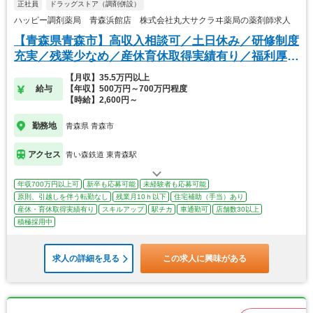
正社員
ドラッグストア（調剤併設）
ハッピー調剤薬局 青森浜館店 株式会社丸大サクラヰ薬局の薬剤師求人
【青森県青森市】高収入相談可／土日休み／研修制度
充実／残業少なめ／産休育休取得実績有り／福利厚生
◎
【月収】35.5万円以上
給与
【年収】500万円～700万円程度
【時給】2,600円～
勤務地
青森県 青森市
アクセス
青い森鉄道 東青森駅
年収700万円以上可
新卒も応募可能
未経験者も応募可能
原則、引越しを伴う転勤なし
残業月10ｈ以下
住宅補助（手当）あり
産休・育休取得実績有り
スキルアップ
駅チカ
車通勤可
店舗数30以上
積極採用中
求人の詳細を見る
この求人に興味がある