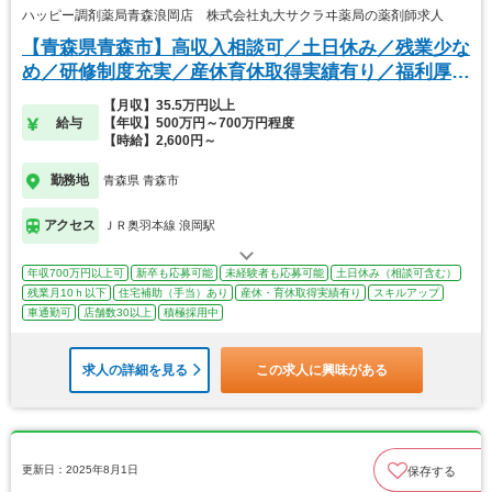
ハッピー調剤薬局青森浪岡店 株式会社丸大サクラヰ薬局の薬剤師求人
【青森県青森市】高収入相談可／土日休み／残業少な
め／研修制度充実／産休育休取得実績有り／福利厚生
◎
【月収】35.5万円以上
給与
【年収】500万円～700万円程度
【時給】2,600円～
勤務地
青森県 青森市
アクセス
ＪＲ奥羽本線 浪岡駅
年収700万円以上可
新卒も応募可能
未経験者も応募可能
土日休み（相談可含む）
残業月10ｈ以下
住宅補助（手当）あり
産休・育休取得実績有り
スキルアップ
車通勤可
店舗数30以上
積極採用中
求人の詳細を見る
この求人に興味がある
更新日：2025年8月1日
保存する