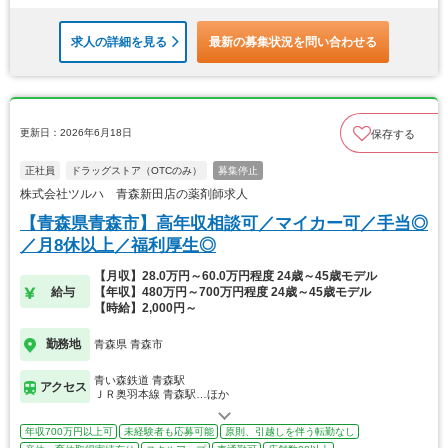
求人の詳細を見る
最新の募集状況を問い合わせる
更新日：2026年6月18日
保存する
正社員
ドラッグストア（OTCのみ）
募集停止
株式会社ツルハ 青森新田店の薬剤師求人
【青森県青森市】高年収相談可／マイカー可／手当◎
／月8休以上／福利厚生◎
【月収】28.0万円～60.0万円程度 24歳～45歳モデル
給与
【年収】480万円～700万円程度 24歳～45歳モデル
【時給】2,000円～
勤務地
青森県 青森市
青い森鉄道 青森駅
アクセス
ＪＲ奥羽本線 青森駅…ほか
年収700万円以上可
未経験者も応募可能
原則、引越しを伴う転勤なし