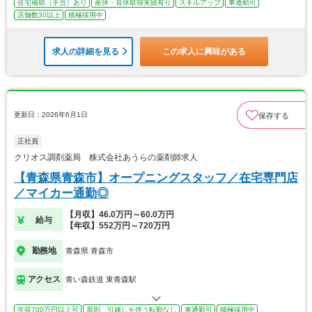
住宅補助（手当）あり
産休・育休取得実績有り
スキルアップ
車通勤可
店舗数30以上
積極採用中
求人の詳細を見る
この求人に興味がある
更新日：2026年6月1日
保存する
正社員
クリオス調剤薬局 株式会社あうらの薬剤師求人
【青森県青森市】オープニングスタッフ／在宅専門店
／マイカー通勤◎
【月収】46.0万円～60.0万円
給与
【年収】552万円～720万円
勤務地
青森県 青森市
アクセス
青い森鉄道 東青森駅
年収700万円以上可
原則、引越しを伴う転勤なし
車通勤可
積極採用中