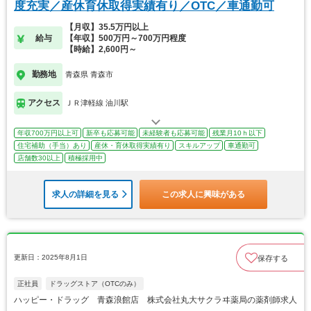
度充実／産休育休取得実績有り／OTC／車通勤可
【月収】35.5万円以上
給与
【年収】500万円～700万円程度
【時給】2,600円～
勤務地
青森県 青森市
アクセス
ＪＲ津軽線 油川駅
年収700万円以上可
新卒も応募可能
未経験者も応募可能
残業月10ｈ以下
住宅補助（手当）あり
産休・育休取得実績有り
スキルアップ
車通勤可
店舗数30以上
積極採用中
求人の詳細を見る
この求人に興味がある
更新日：2025年8月1日
保存する
正社員
ドラッグストア（OTCのみ）
ハッピー・ドラッグ 青森浪館店 株式会社丸大サクラヰ薬局の薬剤師求人