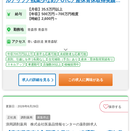
ルアップ／残業少なめ／OTC／産休育休取得実績有
り
【月収】35.5万円以上
給与
【年収】500万円～700万円程度
【時給】2,600円～
勤務地
青森県 青森市
アクセス
青い森鉄道 東青森駅
年収700万円以上可
新卒も応募可能
未経験者も応募可能
原則、引越しを伴う転勤なし
住宅補助（手当）あり
産休・育休取得実績有り
スキルアップ
車通勤可
店舗数30以上
積極採用中
求人の詳細を見る
この求人に興味がある
更新日：2026年6月29日
保存する
正社員
調剤薬局
募集停止
浪岡調剤薬局 株式会社医薬品情報センターの薬剤師求人