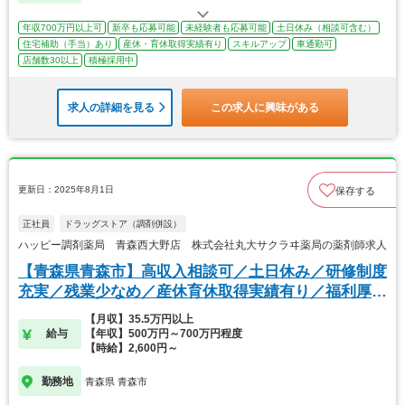
年収700万円以上可
新卒も応募可能
未経験者も応募可能
土日休み（相談可含む）
住宅補助（手当）あり
産休・育休取得実績有り
スキルアップ
車通勤可
店舗数30以上
積極採用中
求人の詳細を見る
この求人に興味がある
更新日：2025年8月1日
保存する
正社員
ドラッグストア（調剤併設）
ハッピー調剤薬局 青森西大野店 株式会社丸大サクラヰ薬局の薬剤師求人
【青森県青森市】高収入相談可／土日休み／研修制度
充実／残業少なめ／産休育休取得実績有り／福利厚生
◎
【月収】35.5万円以上
給与
【年収】500万円～700万円程度
【時給】2,600円～
勤務地
青森県 青森市