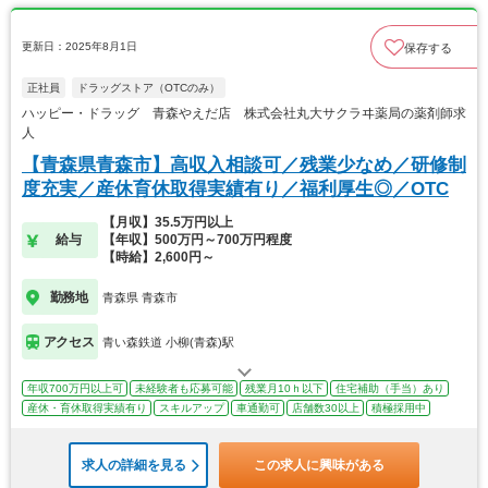
更新日：2025年8月1日
保存する
正社員
ドラッグストア（OTCのみ）
ハッピー・ドラッグ 青森やえだ店 株式会社丸大サクラヰ薬局の薬剤師求
人
【青森県青森市】高収入相談可／残業少なめ／研修制
度充実／産休育休取得実績有り／福利厚生◎／OTC
【月収】35.5万円以上
給与
【年収】500万円～700万円程度
【時給】2,600円～
勤務地
青森県 青森市
アクセス
青い森鉄道 小柳(青森)駅
年収700万円以上可
未経験者も応募可能
残業月10ｈ以下
住宅補助（手当）あり
産休・育休取得実績有り
スキルアップ
車通勤可
店舗数30以上
積極採用中
求人の詳細を見る
この求人に興味がある