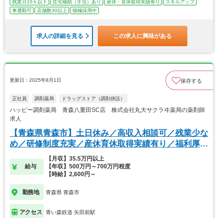
残業月10ｈ以下
住宅補助（手当）あり
産休・育休取得実績有り
スキルアップ
車通勤可
店舗数30以上
積極採用中
求人の詳細を見る
この求人に興味がある
更新日：2025年8月1日
保存する
正社員
調剤薬局
ドラッグストア（調剤併設）
ハッピー調剤薬局 青森八重田SC店 株式会社丸大サクラヰ薬局の薬剤師
求人
【青森県青森市】土日休み／高収入相談可／残業少な
め／研修制度充実／産休育休取得実績有り／福利厚生
◎
【月収】35.5万円以上
給与
【年収】500万円～700万円程度
【時給】2,600円～
勤務地
青森県 青森市
アクセス
青い森鉄道 矢田前駅