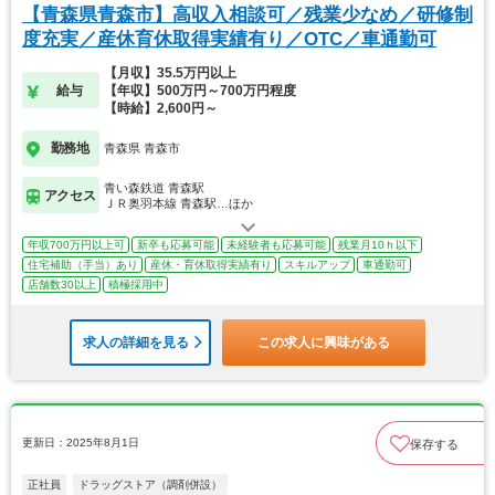
【青森県青森市】高収入相談可／残業少なめ／研修制
度充実／産休育休取得実績有り／OTC／車通勤可
【月収】35.5万円以上
給与
【年収】500万円～700万円程度
【時給】2,600円～
勤務地
青森県 青森市
青い森鉄道 青森駅
アクセス
ＪＲ奥羽本線 青森駅…ほか
年収700万円以上可
新卒も応募可能
未経験者も応募可能
残業月10ｈ以下
住宅補助（手当）あり
産休・育休取得実績有り
スキルアップ
車通勤可
店舗数30以上
積極採用中
求人の詳細を見る
この求人に興味がある
更新日：2025年8月1日
保存する
正社員
ドラッグストア（調剤併設）