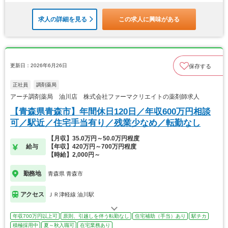
求人の詳細を見る
この求人に興味がある
更新日：2026年6月26日
保存する
正社員
調剤薬局
アーチ調剤薬局 油川店 株式会社ファーマクリエイトの薬剤師求人
【青森県青森市】年間休日120日／年収600万円相談
可／駅近／住宅手当有り／残業少なめ／転勤なし
【月収】35.0万円～50.0万円程度
給与
【年収】420万円～700万円程度
【時給】2,000円～
勤務地
青森県 青森市
アクセス
ＪＲ津軽線 油川駅
年収700万円以上可
原則、引越しを伴う転勤なし
住宅補助（手当）あり
駅チカ
積極採用中
夏～秋入職可
在宅業務あり