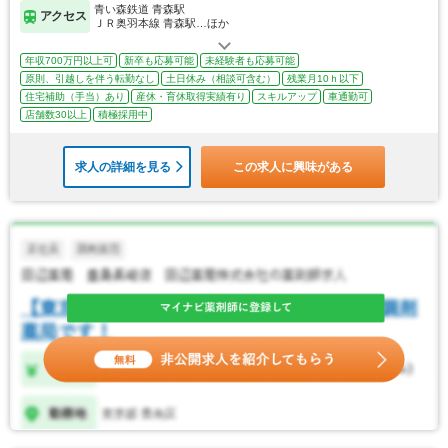
青い森鉄道 青森駅
アクセス
ＪＲ奥羽本線 青森駅…ほか
年収700万円以上可
新卒も応募可能
未経験者も応募可能
原則、引越しを伴う転勤なし
土日休み（相談可含む）
残業月10ｈ以下
住宅補助（手当）あり
産休・育休取得実績有り
スキルアップ
車通勤可
店舗数30以上
積極採用中
求人の詳細を見る
この求人に興味がある