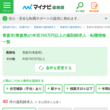
!
安心・安全な転職サポートの提供に努めます。
薬剤師の求人・転職TOP
青森県の薬剤師求人
青森市の薬剤師求人
青森市(青森県)の年
青森市(青森県)の年収700万円以上の薬剤師求人・転職情報
一覧
勤務地
青森市(青森県)
その他
年収700万円以上
条件を変更する
人気のこだわり条件を追加する
住宅補助（手当）あり
駅チカ
残業月10ｈ以下
年間
40
件の薬剤師求人
※ 非公開求人を除く