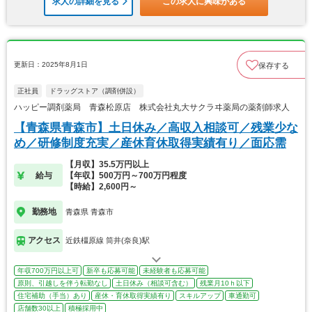
求人の詳細を見る
この求人に興味がある
更新日：2025年8月1日
保存する
正社員
ドラッグストア（調剤併設）
ハッピー調剤薬局 青森松原店 株式会社丸大サクラヰ薬局の薬剤師求人
【青森県青森市】土日休み／高収入相談可／残業少な
め／研修制度充実／産休育休取得実績有り／面応需
【月収】35.5万円以上
給与
【年収】500万円～700万円程度
【時給】2,600円～
勤務地
青森県 青森市
アクセス
近鉄橿原線 筒井(奈良)駅
年収700万円以上可
新卒も応募可能
未経験者も応募可能
原則、引越しを伴う転勤なし
土日休み（相談可含む）
残業月10ｈ以下
住宅補助（手当）あり
産休・育休取得実績有り
スキルアップ
車通勤可
店舗数30以上
積極採用中