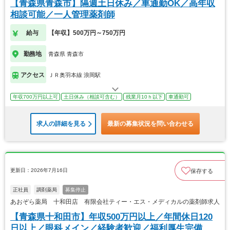
【青森県青森市】隔週土日休み／車通勤OK／高年収
相談可能／一人管理薬剤師
給与
【年収】500万円～750万円
勤務地
青森県 青森市
アクセス
ＪＲ奥羽本線 浪岡駅
年収700万円以上可
土日休み（相談可含む）
残業月10ｈ以下
車通勤可
求人の詳細を見る
最新の募集状況を問い合わせる
更新日：2026年7月16日
保存する
正社員
調剤薬局
募集停止
あおぞら薬局 十和田店 有限会社ティー・エス・メディカルの薬剤師求人
【青森県十和田市】年収500万円以上／年間休日120
日以上／眼科メイン／経験者歓迎／福利厚生完備