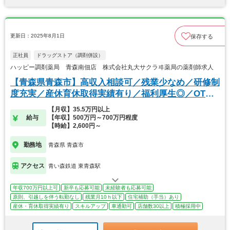
更新日：2025年8月1日
保存する
正社員
ドラッグストア（調剤併設）
ハッピー調剤薬局 青森南佃店 株式会社丸大サクラヰ薬局の薬剤師求人
【青森県青森市】高収入相談可／残業少なめ／研修制
度充実／産休育休取得実績有り／福利厚生◎／OTC
／
【月収】35.5万円以上
給与
【年収】500万円～700万円程度
【時給】2,600円～
勤務地
青森県 青森市
アクセス
青い森鉄道 東青森駅
年収700万円以上可
新卒も応募可能
未経験者も応募可能
原則、引越しを伴う転勤なし
残業月10ｈ以下
住宅補助（手当）あり
産休・育休取得実績有り
スキルアップ
車通勤可
店舗数30以上
積極採用中