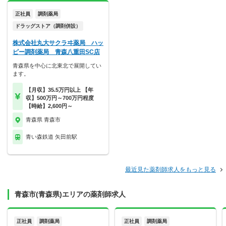
正社員
調剤薬局
ドラッグストア（調剤併設）
株式会社丸大サクラヰ薬局 ハッ
ピー調剤薬局 青森八重田SC店
青森県を中心に北東北で展開してい
ます。
【月収】35.5万円以上 【年
収】500万円～700万円程度
【時給】2,600円～
青森県 青森市
青い森鉄道 矢田前駅
最近見た薬剤師求人をもっと見る
青森市(青森県)エリアの薬剤師求人
正社員
調剤薬局
正社員
調剤薬局