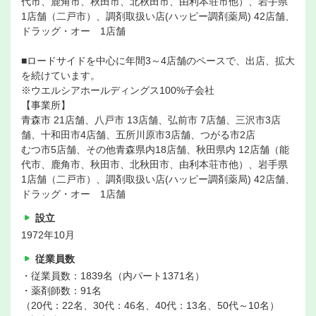
代市、鹿角市、秋田市、北秋田市、由利本荘市他）、岩手県
1店舗（二戸市）、調剤取扱い店(ハッピー調剤薬局) 42店舗、
ドラッグ・オー 1店舗
■ロードサイドを中心に年間3～4店舗のペースで、出店、拡大
を続けています。
※ウエルシアホールディングス100%子会社
【事業所】
青森市 21店舗、八戸市 13店舗、弘前市 7店舗、三沢市3店
舗、十和田市4店舗、五所川原市3店舗、つがる市2店
むつ市5店舗、その他青森県内18店舗、秋田県内 12店舗（能
代市、鹿角市、秋田市、北秋田市、由利本荘市他）、岩手県
1店舗（二戸市）、調剤取扱い店(ハッピー調剤薬局) 42店舗、
ドラッグ・オー 1店舗
設立
1972年10月
従業員数
・従業員数：1839名（内パート1371名）
・薬剤師数：91名
（20代：22名、30代：46名、40代：13名、50代～10名）