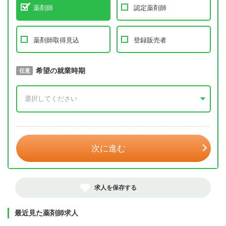
薬剤師
認定薬剤師
薬剤師取得見込
登録販売者
取得予定年
希望の就業時期
必須
任意
年 3月
次に進む
求人を保存する
最近見た薬剤師求人