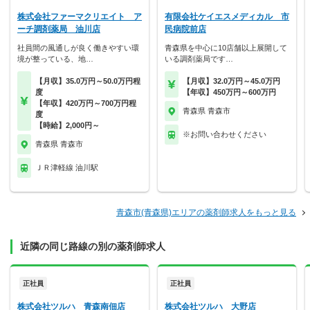
株式会社ファーマクリエイト ア
有限会社ケイエスメディカル 市
ーチ調剤薬局 油川店
民病院前店
社員間の風通しが良く働きやすい環
青森県を中心に10店舗以上展開して
境が整っている、地…
いる調剤薬局です…
【月収】35.0万円～50.0万円程
【月収】32.0万円～45.0万円
度
【年収】450万円～600万円
【年収】420万円～700万円程
青森県 青森市
度
【時給】2,000円～
※お問い合わせください
青森県 青森市
ＪＲ津軽線 油川駅
青森市(青森県)エリアの薬剤師求人をもっと見る
近隣の同じ路線の別の薬剤師求人
正社員
正社員
株式会社ツルハ 青森南佃店
株式会社ツルハ 大野店