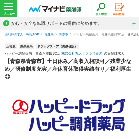
!
安心・安全な転職サポートの提供に努めます。
薬剤師の求人・転職TOP
青森県
青森市
ハッピー調剤薬局 青森八重田SC店 株式会
正社員
調剤薬局
ドラッグストア（調剤併設）
ハッピー調剤薬局 青森八重田SC店
株式会社丸大サクラヰ薬局
の薬剤師求人
【青森県青森市】土日休み／高収入相談可／残業少な
め／研修制度充実／産休育休取得実績有り／福利厚生
◎