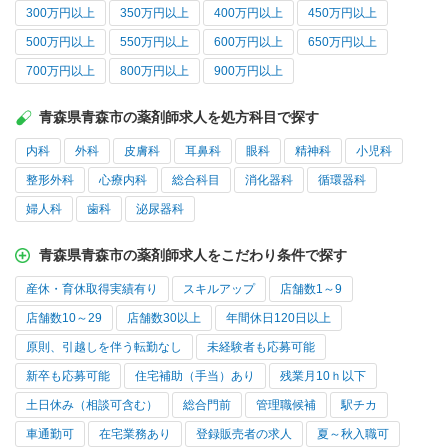
300万円以上
350万円以上
400万円以上
450万円以上
500万円以上
550万円以上
600万円以上
650万円以上
700万円以上
800万円以上
900万円以上
青森県青森市の薬剤師求人を処方科目で探す
内科
外科
皮膚科
耳鼻科
眼科
精神科
小児科
整形外科
心療内科
総合科目
消化器科
循環器科
婦人科
歯科
泌尿器科
青森県青森市の薬剤師求人をこだわり条件で探す
産休・育休取得実績有り
スキルアップ
店舗数1～9
店舗数10～29
店舗数30以上
年間休日120日以上
原則、引越しを伴う転勤なし
未経験者も応募可能
新卒も応募可能
住宅補助（手当）あり
残業月10ｈ以下
土日休み（相談可含む）
総合門前
管理職候補
駅チカ
車通勤可
在宅業務あり
登録販売者の求人
夏～秋入職可