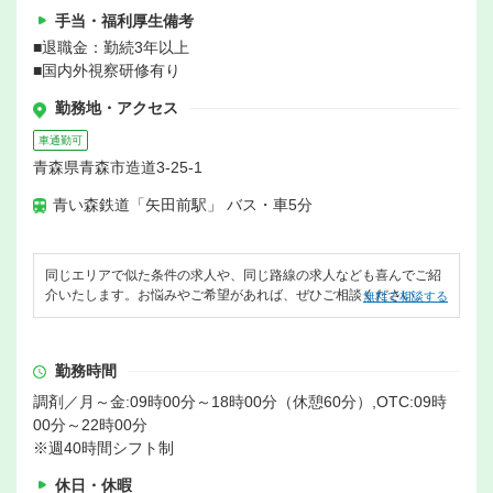
手当・福利厚生備考
■退職金：勤続3年以上
■国内外視察研修有り
勤務地・アクセス
車通勤可
青森県青森市造道3-25-1
青い森鉄道「矢田前駅」 バス・車5分
同じエリアで似た条件の求人や、同じ路線の求人なども喜んでご紹
介いたします。お悩みやご希望があれば、ぜひご相談ください。
無料で相談する
勤務時間
調剤／月～金:09時00分～18時00分（休憩60分）,OTC:09時
00分～22時00分
※週40時間シフト制
休日・休暇