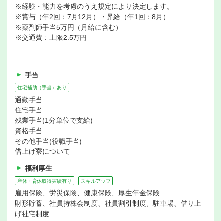
※経験・能力を考慮のうえ規定により決定します。
※賞与（年2回：7月12月）・昇給（年1回：8月）
※薬剤師手当5万円（月給に含む）
※交通費：上限2.5万円
手当
住宅補助（手当）あり
通勤手当
住宅手当
残業手当(1分単位で支給)
資格手当
その他手当(役職手当)
借上げ寮について
福利厚生
産休・育休取得実績有り
スキルアップ
雇用保険、労災保険、健康保険、厚生年金保険
財形貯蓄、社員持株会制度、社員割引制度、駐車場、借り上
げ社宅制度