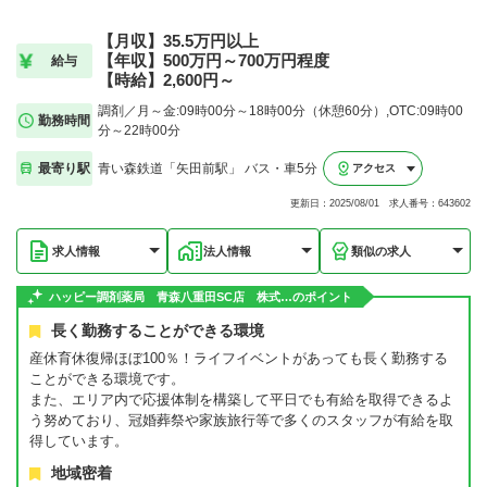
【月収】35.5万円以上
【年収】500万円～700万円程度
給与
【時給】2,600円～
調剤／月～金:09時00分～18時00分（休憩60分）,OTC:09時00
勤務時間
分～22時00分
最寄り駅
青い森鉄道「矢田前駅」 バス・車5分
アクセス
更新日：2025/08/01 求人番号：643602
求人情報
法人情報
類似の求人
ハッピー調剤薬局 青森八重田SC店 株式…のポイント
長く勤務することができる環境
産休育休復帰ほぼ100％！ライフイベントがあっても長く勤務する
ことができる環境です。
また、エリア内で応援体制を構築して平日でも有給を取得できるよ
う努めており、冠婚葬祭や家族旅行等で多くのスタッフが有給を取
得しています。
地域密着