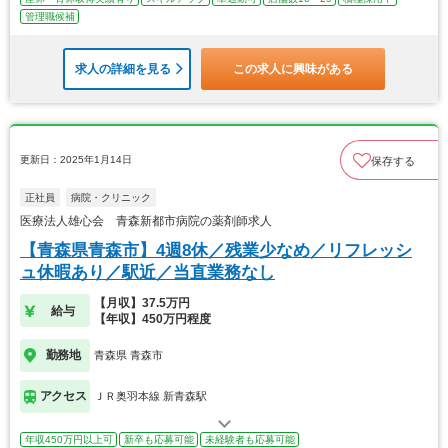
管理職候補
求人の詳細を見る
この求人に興味がある
更新日：2025年1月14日
保存する
正社員
病院・クリニック
医療法人雄心会 青森新都市病院の薬剤師求人
【青森県青森市】4週8休／残業少なめ／リフレッシ
ュ休暇あり／駅近／当直業務なし
【月収】37.5万円
給与
【年収】450万円程度
勤務地
青森県 青森市
アクセス
ＪＲ奥羽本線 新青森駅
年収450万円以上可
新卒も応募可能
未経験者も応募可能