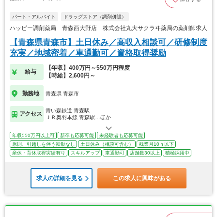
パート・アルバイト
ドラッグストア（調剤併設）
ハッピー調剤薬局 青森西大野店 株式会社丸大サクラヰ薬局の薬剤師求人
【青森県青森市】土日休み／高収入相談可／研修制度
充実／地域密着／車通勤可／資格取得奨励
【年収】400万円～550万円程度
給与
【時給】2,600円～
勤務地
青森県 青森市
青い森鉄道 青森駅
アクセス
ＪＲ奥羽本線 青森駅…ほか
年収550万円以上可
新卒も応募可能
未経験者も応募可能
原則、引越しを伴う転勤なし
土日休み（相談可含む）
残業月10ｈ以下
産休・育休取得実績有り
スキルアップ
車通勤可
店舗数30以上
積極採用中
求人の詳細を見る
この求人に興味がある