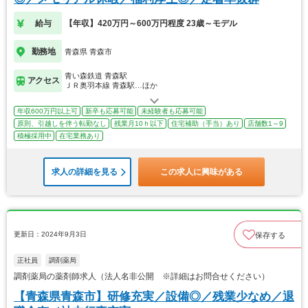
給与
【年収】420万円～600万円程度 23歳～モデル
勤務地
青森県 青森市
青い森鉄道 青森駅
アクセス
ＪＲ奥羽本線 青森駅…ほか
年収600万円以上可
新卒も応募可能
未経験者も応募可能
原則、引越しを伴う転勤なし
残業月10ｈ以下
住宅補助（手当）あり
店舗数1～9
積極採用中
在宅業務あり
求人の詳細を見る
この求人に興味がある
更新日：2024年9月3日
保存する
正社員
調剤薬局
調剤薬局の薬剤師求人（法人名非公開 ※詳細はお問合せください）
【青森県青森市】研修充実／設備◎／残業少なめ／退