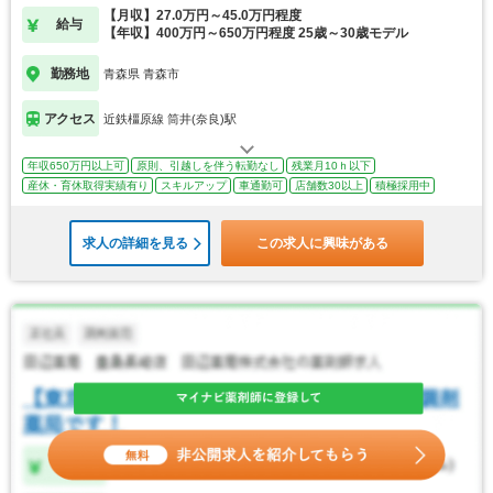
【月収】27.0万円～45.0万円程度
給与
【年収】400万円～650万円程度 25歳～30歳モデル
勤務地
青森県 青森市
アクセス
近鉄橿原線 筒井(奈良)駅
年収650万円以上可
原則、引越しを伴う転勤なし
残業月10ｈ以下
産休・育休取得実績有り
スキルアップ
車通勤可
店舗数30以上
積極採用中
求人の詳細を見る
この求人に興味がある