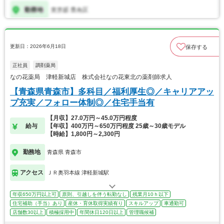
更新日：2026年6月18日
保存する
正社員
調剤薬局
なの花薬局 津軽新城店 株式会社なの花東北の薬剤師求人
【青森県青森市】多科目／福利厚生◎／キャリアアッ
プ充実／フォロー体制◎／住宅手当有
【月収】27.0万円～45.0万円程度
給与
【年収】400万円～650万円程度 25歳～30歳モデル
【時給】1,800円～2,300円
勤務地
青森県 青森市
アクセス
ＪＲ奥羽本線 津軽新城駅
年収650万円以上可
原則、引越しを伴う転勤なし
残業月10ｈ以下
住宅補助（手当）あり
産休・育休取得実績有り
スキルアップ
車通勤可
店舗数30以上
積極採用中
年間休日120日以上
管理職候補