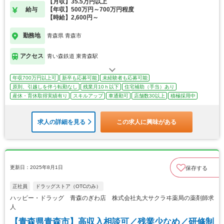
【月収】35.5万円以上
給与
【年収】500万円～700万円程度
【時給】2,600円～
勤務地
青森県 青森市
アクセス
青い森鉄道 東青森駅
年収700万円以上可
新卒も応募可能
未経験者も応募可能
原則、引越しを伴う転勤なし
残業月10ｈ以下
住宅補助（手当）あり
産休・育休取得実績有り
スキルアップ
車通勤可
店舗数30以上
積極採用中
求人の詳細を見る
この求人に興味がある
更新日：2025年8月1日
保存する
正社員
ドラッグストア（OTCのみ）
ハッピー・ドラッグ 青森のぎわ店 株式会社丸大サクラヰ薬局の薬剤師求
人
【青森県青森市】高収入相談可／残業少なめ／研修制