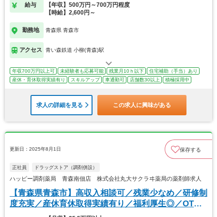
給与
【年収】500万円～700万円程度
【時給】2,600円～
勤務地
青森県 青森市
アクセス
青い森鉄道 小柳(青森)駅
年収700万円以上可
未経験者も応募可能
残業月10ｈ以下
住宅補助（手当）あり
産休・育休取得実績有り
スキルアップ
車通勤可
店舗数30以上
積極採用中
求人の詳細を見る
この求人に興味がある
更新日：2025年8月1日
保存する
正社員
ドラッグストア（調剤併設）
ハッピー調剤薬局 青森南佃店 株式会社丸大サクラヰ薬局の薬剤師求人
【青森県青森市】高収入相談可／残業少なめ／研修制
度充実／産休育休取得実績有り／福利厚生◎／OTC
／