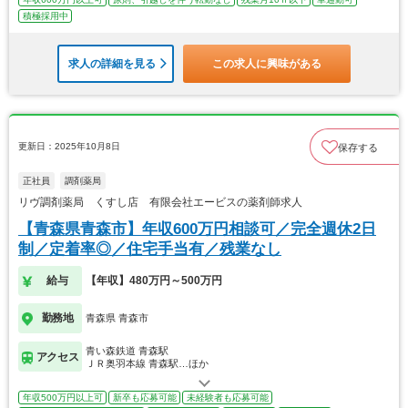
積極採用中
求人の詳細を見る
この求人に興味がある
更新日：2025年10月8日
保存する
正社員
調剤薬局
リヴ調剤薬局 くすし店 有限会社エービスの薬剤師求人
【青森県青森市】年収600万円相談可／完全週休2日
制／定着率◎／住宅手当有／残業なし
給与
【年収】480万円～500万円
勤務地
青森県 青森市
青い森鉄道 青森駅
アクセス
ＪＲ奥羽本線 青森駅…ほか
年収500万円以上可
新卒も応募可能
未経験者も応募可能