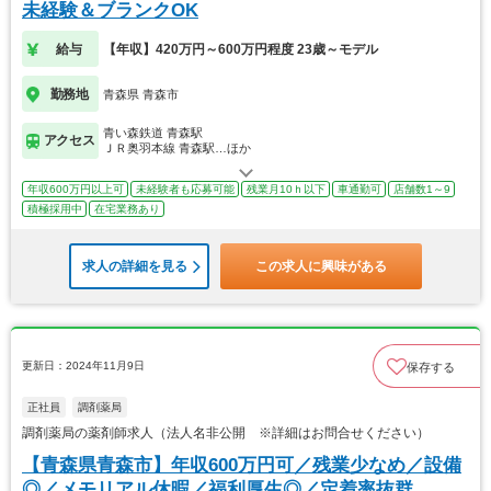
未経験＆ブランクOK
給与
【年収】420万円～600万円程度 23歳～モデル
勤務地
青森県 青森市
青い森鉄道 青森駅
アクセス
ＪＲ奥羽本線 青森駅…ほか
年収600万円以上可
未経験者も応募可能
残業月10ｈ以下
車通勤可
店舗数1～9
積極採用中
在宅業務あり
求人の詳細を見る
この求人に興味がある
更新日：2024年11月9日
保存する
正社員
調剤薬局
調剤薬局の薬剤師求人（法人名非公開 ※詳細はお問合せください）
【青森県青森市】年収600万円可／残業少なめ／設備
◎／メモリアル休暇／福利厚生◎／定着率抜群