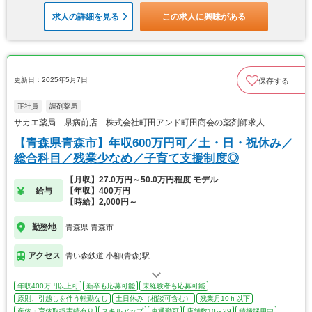
求人の詳細を見る
この求人に興味がある
更新日：2025年5月7日
保存する
正社員
調剤薬局
サカエ薬局 県病前店 株式会社町田アンド町田商会の薬剤師求人
【青森県青森市】年収600万円可／土・日・祝休み／
総合科目／残業少なめ／子育て支援制度◎
【月収】27.0万円～50.0万円程度 モデル
給与
【年収】400万円
【時給】2,000円～
勤務地
青森県 青森市
アクセス
青い森鉄道 小柳(青森)駅
年収400万円以上可
新卒も応募可能
未経験者も応募可能
原則、引越しを伴う転勤なし
土日休み（相談可含む）
残業月10ｈ以下
産休・育休取得実績有り
スキルアップ
車通勤可
店舗数10～29
積極採用中