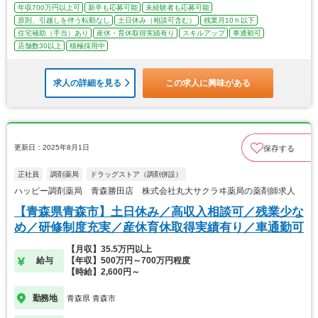
年収700万円以上可
新卒も応募可能
未経験者も応募可能
原則、引越しを伴う転勤なし
土日休み（相談可含む）
残業月10ｈ以下
住宅補助（手当）あり
産休・育休取得実績有り
スキルアップ
車通勤可
店舗数30以上
積極採用中
求人の詳細を見る
この求人に興味がある
更新日：2025年8月1日
保存する
正社員
調剤薬局
ドラッグストア（調剤併設）
ハッピー調剤薬局 青森勝田店 株式会社丸大サクラヰ薬局の薬剤師求人
【青森県青森市】土日休み／高収入相談可／残業少な
め／研修制度充実／産休育休取得実績有り／車通勤可
【月収】35.5万円以上
給与
【年収】500万円～700万円程度
【時給】2,600円～
勤務地
青森県 青森市