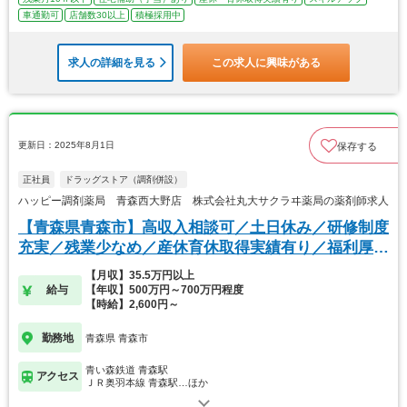
車通勤可
店舗数30以上
積極採用中
求人の詳細を見る
この求人に興味がある
更新日：2025年8月1日
保存する
正社員
ドラッグストア（調剤併設）
ハッピー調剤薬局 青森西大野店 株式会社丸大サクラヰ薬局の薬剤師求人
【青森県青森市】高収入相談可／土日休み／研修制度
充実／残業少なめ／産休育休取得実績有り／福利厚生
◎
【月収】35.5万円以上
給与
【年収】500万円～700万円程度
【時給】2,600円～
勤務地
青森県 青森市
青い森鉄道 青森駅
アクセス
ＪＲ奥羽本線 青森駅…ほか