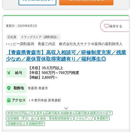
更新日：2025年8月1日
保存する
正社員
ドラッグストア（調剤併設）
ハッピー調剤薬局 青森三内店 株式会社丸大サクラヰ薬局の薬剤師求人
【青森県青森市】高収入相談可／研修制度充実／残業
少なめ／産休育休取得実績有り／福利厚生◎
【月収】35.5万円以上
給与
【年収】500万円～700万円程度
【時給】2,600円～
勤務地
青森県 青森市
アクセス
ＪＲ奥羽本線 新青森駅
年収700万円以上可
新卒も応募可能
未経験者も応募可能
残業月10ｈ以下
住宅補助（手当）あり
産休・育休取得実績有り
スキルアップ
車通勤可
店舗数30以上
積極採用中