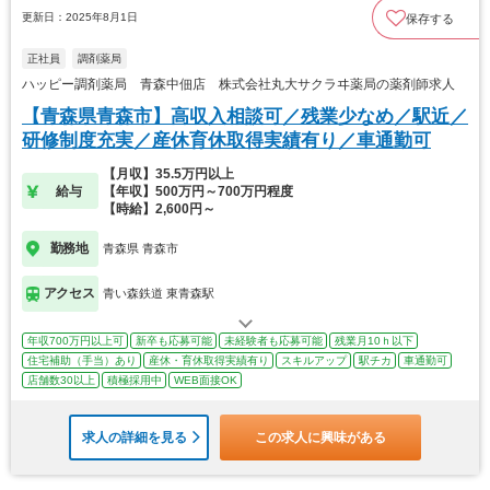
更新日：2025年8月1日
保存する
正社員
調剤薬局
ハッピー調剤薬局 青森中佃店 株式会社丸大サクラヰ薬局の薬剤師求人
【青森県青森市】高収入相談可／残業少なめ／駅近／
研修制度充実／産休育休取得実績有り／車通勤可
【月収】35.5万円以上
給与
【年収】500万円～700万円程度
【時給】2,600円～
勤務地
青森県 青森市
アクセス
青い森鉄道 東青森駅
年収700万円以上可
新卒も応募可能
未経験者も応募可能
残業月10ｈ以下
住宅補助（手当）あり
産休・育休取得実績有り
スキルアップ
駅チカ
車通勤可
店舗数30以上
積極採用中
WEB面接OK
求人の詳細を見る
この求人に興味がある