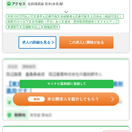
アクセス
近鉄橿原線 筒井(奈良)駅
年収700万円以上可
新卒も応募可能
未経験者も応募可能
土日休み（相談可含む）
残業月10ｈ以下
住宅補助（手当）あり
産休・育休取得実績有り
スキルアップ
車通勤可
店舗数30以上
積極採用中
求人の詳細を見る
この求人に興味がある