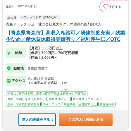
更新日：2025年8月1日
保存する
正社員
ドラッグストア（OTCのみ）
青森ドラッグ.Ｏ店 株式会社丸大サクラヰ薬局の薬剤師求人
【青森県青森市】高収入相談可／研修制度充実／残業
少なめ／産休育休取得実績有り／福利厚生◎／OTC
【月収】35.5万円以上
給与
【年収】500万円～700万円程度
【時給】2,600円～
勤務地
青森県 青森市
青い森鉄道 青森駅
アクセス
ＪＲ奥羽本線 青森駅…ほか
年収700万円以上可
新卒も応募可能
未経験者も応募可能
原則、引越しを伴う転勤なし
残業月10ｈ以下
住宅補助（手当）あり
産休・育休取得実績有り
スキルアップ
車通勤可
店舗数30以上
積極採用中
求人の詳細を見る
この求人に興味がある