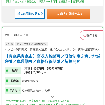
原則、引越しを伴う転勤なし
残業月10ｈ以下
積極採用中
管理職候補
求人の詳細を見る
この求人に興味がある
更新日：2025年8月1日
保存する
正社員
ドラッグストア（調剤併設）
ハッピー調剤薬局 青森観光通店 株式会社丸大サクラヰ薬局の薬剤師求人
【青森県青森市】高収入相談可／研修制度充実／地域
密着／車通勤可／資格取得奨励／新規開局
【年収】400万円～550万円程度
給与
【時給】2,600円～
勤務地
青森県 青森市
アクセス
近鉄橿原線 筒井(奈良)駅
年収550万円以上可
新卒も応募可能
未経験者も応募可能
原則、引越しを伴う転勤なし
残業月10ｈ以下
産休・育休取得実績有り