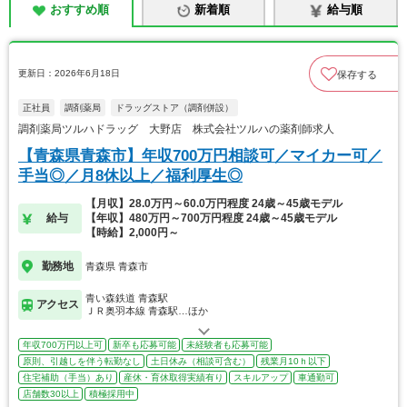
おすすめ順
新着順
給与順
更新日：2026年6月18日
保存する
正社員
調剤薬局
ドラッグストア（調剤併設）
調剤薬局ツルハドラッグ 大野店 株式会社ツルハの薬剤師求人
【青森県青森市】年収700万円相談可／マイカー可／
手当◎／月8休以上／福利厚生◎
【月収】28.0万円～60.0万円程度 24歳～45歳モデル
給与
【年収】480万円～700万円程度 24歳～45歳モデル
【時給】2,000円～
勤務地
青森県 青森市
青い森鉄道 青森駅
アクセス
ＪＲ奥羽本線 青森駅…ほか
年収700万円以上可
新卒も応募可能
未経験者も応募可能
原則、引越しを伴う転勤なし
土日休み（相談可含む）
残業月10ｈ以下
住宅補助（手当）あり
産休・育休取得実績有り
スキルアップ
車通勤可
店舗数30以上
積極採用中