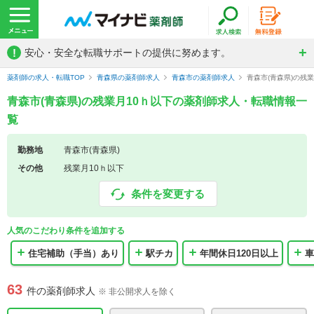
!
安心・安全な転職サポートの提供に努めます。
薬剤師の求人・転職TOP
青森県の薬剤師求人
青森市の薬剤師求人
青森市(青森県)の残
青森市(青森県)の残業月10ｈ以下の薬剤師求人・転職情報一
覧
勤務地
青森市(青森県)
その他
残業月10ｈ以下
条件を変更する
人気のこだわり条件を追加する
住宅補助（手当）あり
駅チカ
年間休日120日以上
車
63
件の薬剤師求人
※ 非公開求人を除く