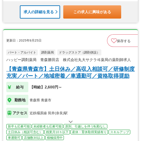
求人の詳細を見る
この求人に興味がある
更新日：2025年9月25日
保存する
パート・アルバイト
調剤薬局
ドラッグストア（調剤併設）
ハッピー調剤薬局 青森勝田店 株式会社丸大サクラヰ薬局の薬剤師求人
【青森県青森市】土日休み／高収入相談可／研修制度
充実／パート／地域密着／車通勤可／資格取得奨励
給与
【時給】2,600円～
勤務地
青森県 青森市
アクセス
近鉄橿原線 筒井(奈良)駅
新卒も応募可能
未経験者も応募可能
原則、引越しを伴う転勤なし
土日休み（相談可含む）
残業月10ｈ以下
産休・育休取得実績有り
スキルアップ
車通勤可
店舗数30以上
積極採用中