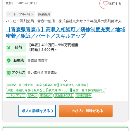
更新日：2025年8月1日
保存する
パート・アルバイト
調剤薬局
ハッピー調剤薬局 青森中佃店 株式会社丸大サクラヰ薬局の薬剤師求人
【青森県青森市】高収入相談可／研修制度充実／地域
密着／駅近／パート／スキルアップ
【年収】400万円～550万円程度
給与
【時給】2,600円～
勤務地
青森県 青森市
アクセス
青い森鉄道 東青森駅
年収550万円以上可
新卒も応募可能
未経験者も応募可能
原則、引越しを伴う転勤なし
残業月10ｈ以下
産休・育休取得実績有り
スキルアップ
駅チカ
車通勤可
店舗数30以上
積極採用中
求人の詳細を見る
この求人に興味がある