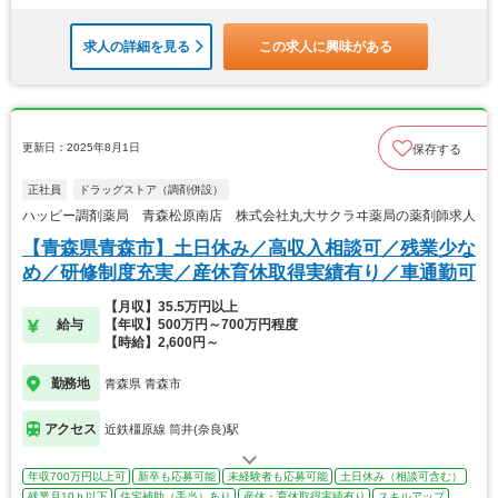
求人の詳細を見る
この求人に興味がある
更新日：2025年8月1日
保存する
正社員
ドラッグストア（調剤併設）
ハッピー調剤薬局 青森松原南店 株式会社丸大サクラヰ薬局の薬剤師求人
【青森県青森市】土日休み／高収入相談可／残業少な
め／研修制度充実／産休育休取得実績有り／車通勤可
【月収】35.5万円以上
給与
【年収】500万円～700万円程度
【時給】2,600円～
勤務地
青森県 青森市
アクセス
近鉄橿原線 筒井(奈良)駅
年収700万円以上可
新卒も応募可能
未経験者も応募可能
土日休み（相談可含む）
残業月10ｈ以下
住宅補助（手当）あり
産休・育休取得実績有り
スキルアップ