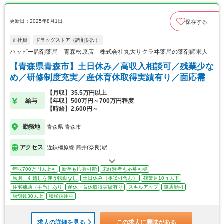
更新日：2025年8月1日
保存する
正社員
ドラッグストア（調剤併設）
ハッピー調剤薬局 青森松原店 株式会社丸大サクラヰ薬局の薬剤師求人
【青森県青森市】土日休み／高収入相談可／残業少な
め／研修制度充実／産休育休取得実績有り／面応需
【月収】35.5万円以上
給与
【年収】500万円～700万円程度
【時給】2,600円～
勤務地
青森県 青森市
アクセス
近鉄橿原線 筒井(奈良)駅
年収700万円以上可
新卒も応募可能
未経験者も応募可能
原則、引越しを伴う転勤なし
土日休み（相談可含む）
残業月10ｈ以下
住宅補助（手当）あり
産休・育休取得実績有り
スキルアップ
車通勤可
店舗数30以上
積極採用中
求人の詳細を見る
この求人に興味がある