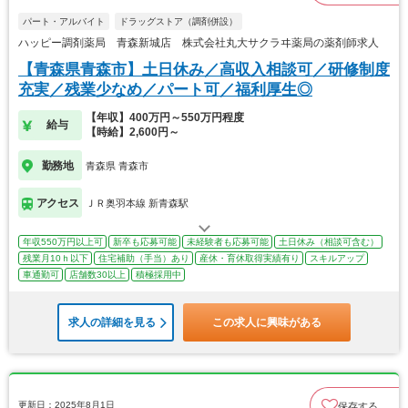
パート・アルバイト
ドラッグストア（調剤併設）
ハッピー調剤薬局 青森新城店 株式会社丸大サクラヰ薬局の薬剤師求人
【青森県青森市】土日休み／高収入相談可／研修制度
充実／残業少なめ／パート可／福利厚生◎
【年収】400万円～550万円程度
給与
【時給】2,600円～
勤務地
青森県 青森市
アクセス
ＪＲ奥羽本線 新青森駅
年収550万円以上可
新卒も応募可能
未経験者も応募可能
土日休み（相談可含む）
残業月10ｈ以下
住宅補助（手当）あり
産休・育休取得実績有り
スキルアップ
車通勤可
店舗数30以上
積極採用中
求人の詳細を見る
この求人に興味がある
更新日：2025年8月1日
保存する