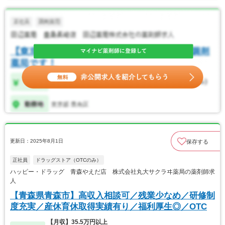
更新日：2025年8月1日
保存する
正社員
ドラッグストア（OTCのみ）
ハッピー・ドラッグ 青森やえだ店 株式会社丸大サクラヰ薬局の薬剤師求
人
【青森県青森市】高収入相談可／残業少なめ／研修制
度充実／産休育休取得実績有り／福利厚生◎／OTC
【月収】35.5万円以上