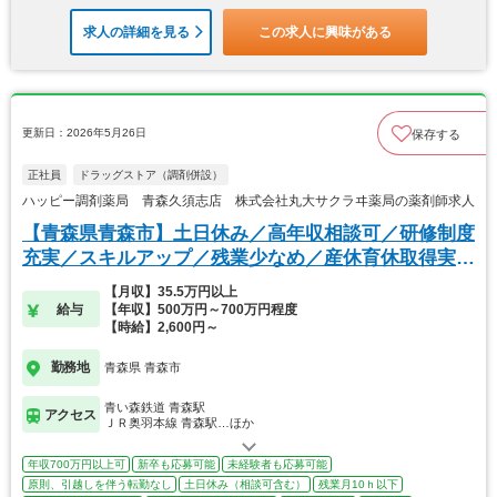
求人の詳細を見る
この求人に興味がある
更新日：2026年5月26日
保存する
正社員
ドラッグストア（調剤併設）
ハッピー調剤薬局 青森久須志店 株式会社丸大サクラヰ薬局の薬剤師求人
【青森県青森市】土日休み／高年収相談可／研修制度
充実／スキルアップ／残業少なめ／産休育休取得実績
有り
【月収】35.5万円以上
給与
【年収】500万円～700万円程度
【時給】2,600円～
勤務地
青森県 青森市
青い森鉄道 青森駅
アクセス
ＪＲ奥羽本線 青森駅…ほか
年収700万円以上可
新卒も応募可能
未経験者も応募可能
原則、引越しを伴う転勤なし
土日休み（相談可含む）
残業月10ｈ以下