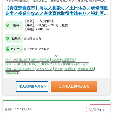
ハッピー調剤薬局 青森浜館店 株式会社丸大サクラヰ薬局の薬剤師求人
【青森県青森市】高収入相談可／土日休み／研修制度
充実／残業少なめ／産休育休取得実績有り／福利厚生
◎
【月収】35.5万円以上
給与
【年収】500万円～700万円程度
【時給】2,600円～
勤務地
青森県 青森市
アクセス
青い森鉄道 東青森駅
年収700万円以上可
新卒も応募可能
未経験者も応募可能
原則、引越しを伴う転勤なし
残業月10ｈ以下
住宅補助（手当）あり
産休・育休取得実績有り
スキルアップ
駅チカ
車通勤可
店舗数30以上
積極採用中
求人の詳細を見る
この求人に興味がある
更新日：2025年8月1日
保存する