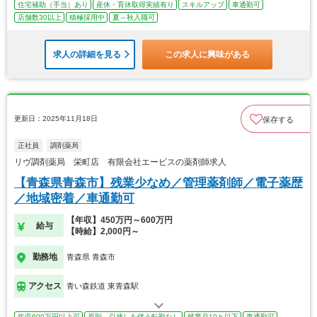
住宅補助（手当）あり
産休・育休取得実績有り
スキルアップ
車通勤可
店舗数30以上
積極採用中
夏～秋入職可
求人の詳細を見る
この求人に興味がある
更新日：2025年11月18日
保存する
正社員
調剤薬局
リヴ調剤薬局 栄町店 有限会社エービスの薬剤師求人
【青森県青森市】残業少なめ／管理薬剤師／電子薬歴
／地域密着／車通勤可
【年収】450万円～600万円
給与
【時給】2,000円～
勤務地
青森県 青森市
アクセス
青い森鉄道 東青森駅
年収600万円以上可
原則、引越しを伴う転勤なし
残業月10ｈ以下
車通勤可