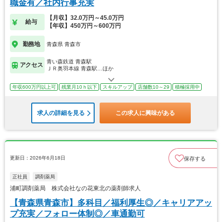
職金有／社内行事充実
【月収】32.0万円～45.0万円
給与
【年収】450万円～600万円
勤務地
青森県 青森市
青い森鉄道 青森駅
アクセス
ＪＲ奥羽本線 青森駅…ほか
年収600万円以上可
残業月10ｈ以下
スキルアップ
店舗数10～29
積極採用中
求人の詳細を見る
この求人に興味がある
更新日：2026年6月18日
保存する
正社員
調剤薬局
浦町調剤薬局 株式会社なの花東北の薬剤師求人
【青森県青森市】多科目／福利厚生◎／キャリアアッ
プ充実／フォロー体制◎／車通勤可