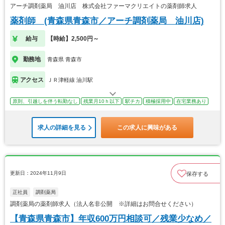
アーチ調剤薬局 油川店 株式会社ファーマクリエイトの薬剤師求人
薬剤師 (青森県青森市／アーチ調剤薬局 油川店)
給与
【時給】2,500円～
勤務地
青森県 青森市
アクセス
ＪＲ津軽線 油川駅
原則、引越しを伴う転勤なし
残業月10ｈ以下
駅チカ
積極採用中
在宅業務あり
求人の詳細を見る
この求人に興味がある
更新日：2024年11月9日
保存する
正社員
調剤薬局
調剤薬局の薬剤師求人（法人名非公開 ※詳細はお問合せください）
【青森県青森市】年収600万円相談可／残業少なめ／