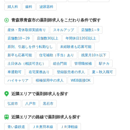
婦人科
歯科
泌尿器科
青森県青森市の薬剤師求人をこだわり条件で探す
産休・育休取得実績有り
スキルアップ
店舗数1～9
店舗数10～29
店舗数30以上
年間休日120日以上
原則、引越しを伴う転勤なし
未経験者も応募可能
新卒も応募可能
住宅補助（手当）あり
残業月10ｈ以下
土日休み（相談可含む）
総合門前
管理職候補
駅チカ
車通勤可
在宅業務あり
登録販売者の求人
夏～秋入職可
ハイキャリア
積極採用中の求人
WEB面接OK
近隣エリアで薬剤師求人を探す
弘前市
八戸市
黒石市
近隣エリアの路線で薬剤師求人を探す
青い森鉄道
ＪＲ奥羽本線
ＪＲ津軽線