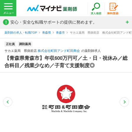
!
安心・安全な転職サポートの提供に努めます。
薬剤師の求人・転職TOP
青森県
青森市
サカエ薬局 県病前店 株式会社町田アンド町
正社員
調剤薬局
サカエ薬局 県病前店
株式会社町田アンド町田商会
の薬剤師求人
【青森県青森市】年収600万円可／土・日・祝休み／総
合科目／残業少なめ／子育て支援制度◎