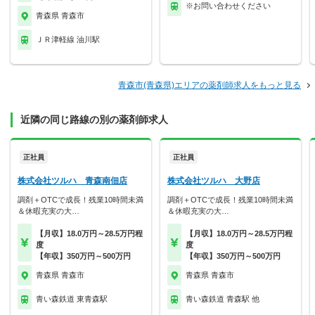
※お問い合わせください
青森県 青森市
ＪＲ津軽線 油川駅
青森市(青森県)エリアの薬剤師求人をもっと見る
近隣の同じ路線の別の薬剤師求人
正社員
正社員
株式会社ツルハ 青森南佃店
株式会社ツルハ 大野店
調剤＋OTCで成長！残業10時間未満
調剤＋OTCで成長！残業10時間未満
＆休暇充実の大…
＆休暇充実の大…
【月収】18.0万円～28.5万円程
【月収】18.0万円～28.5万円程
度
度
【年収】350万円～500万円
【年収】350万円～500万円
青森県 青森市
青森県 青森市
青い森鉄道 東青森駅
青い森鉄道 青森駅 他