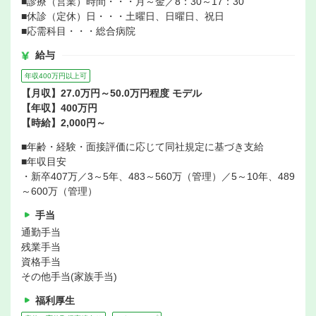
■診療（営業）時間・・・月～金／8：30～17：30
■休診（定休）日・・・土曜日、日曜日、祝日
■応需科目・・・総合病院
給与
年収400万円以上可
【月収】27.0万円～50.0万円程度 モデル
【年収】400万円
【時給】2,000円～
■年齢・経験・面接評価に応じて同社規定に基づき支給
■年収目安
・新卒407万／3～5年、483～560万（管理）／5～10年、489
～600万（管理）
手当
通勤手当
残業手当
資格手当
その他手当(家族手当)
福利厚生