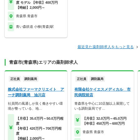
度 モデル 【年収】400万円
【時給】2,000円～
青森県 青森市
青い森鉄道 小柳(青森)駅
最近見た薬剤師求人をもっと見る
青森市(青森県)エリアの薬剤師求人
正社員
調剤薬局
正社員
調剤薬局
株式会社ファーマクリエイト ア
有限会社ケイエスメディカル 市
ーチ調剤薬局 油川店
民病院前店
社員間の風通しが良く働きやすい環
青森県を中心に10店舗以上展開して
境が整っている、地…
いる調剤薬局です…
【月収】35.0万円～50.0万円程
【月収】32.0万円～45.0万円
度
【年収】450万円～600万円
【年収】420万円～700万円程
青森県 青森市
度
【時給】2,000円～