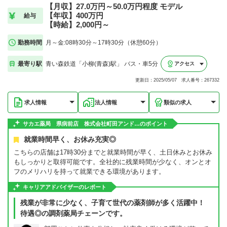
【月収】27.0万円～50.0万円程度 モデル
【年収】400万円
給与
【時給】2,000円～
勤務時間
月～金:08時30分～17時30分（休憩60分）
最寄り駅
青い森鉄道「小柳(青森)駅」 バス・車5分
アクセス
更新日：2025/05/07 求人番号：267332
求人情報
法人情報
類似の求人
サカエ薬局 県病前店 株式会社町田アンド…のポイント
就業時間早く、お休み充実◎
こちらの店舗は17時30分までと就業時間が早く、土日休みとお休み
もしっかりと取得可能です。全社的に残業時間が少なく、オンとオ
フのメリハリを持って就業できる環境があります。
キャリアアドバイザーのレポート
残業が非常に少なく、子育て世代の薬剤師が多く活躍中！
待遇◎の調剤薬局チェーンです。