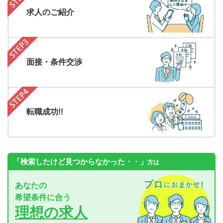
求人のご紹介
面接・条件交渉
転職成功!!
「検索したけど見つからなかった・・」
方は
あなたの
希望条件に合う
理想の求人