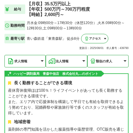
【月収】35.5万円以上
【年収】500万円～700万円程度
給与
【時給】2,600円～
月水金:09時00分～17時30分（休憩120分）,火木:09時00分～
勤務時間
12時30分,土:09時00分～13時00分
最寄り駅
青い森鉄道「東青森駅」 徒歩8分
アクセス
更新日：2025/08/01 求人番号：439790
求人情報
法人情報
類似の求人
ハッピー調剤薬局 青森中佃店 株式会社丸…のポイント
長く勤務することができる環境
産休育休復帰ほぼ100％！ライフイベントがあっても長く勤務する
ことができる環境です。
また、エリア内で応援体制を構築して平日でも有給を取得できるよ
う努めており、冠婚葬祭や家族旅行等で多くのスタッフが有給を取
得しています。
地域密着
薬剤師の専門知識を活かした服薬指導や薬歴管理、OTC販売を通じ