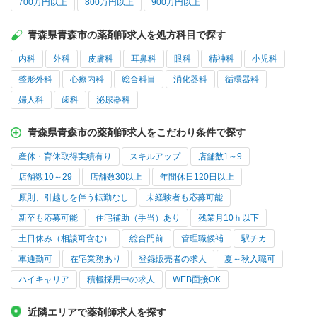
700万円以上
800万円以上
900万円以上
青森県青森市の薬剤師求人を処方科目で探す
内科
外科
皮膚科
耳鼻科
眼科
精神科
小児科
整形外科
心療内科
総合科目
消化器科
循環器科
婦人科
歯科
泌尿器科
青森県青森市の薬剤師求人をこだわり条件で探す
産休・育休取得実績有り
スキルアップ
店舗数1～9
店舗数10～29
店舗数30以上
年間休日120日以上
原則、引越しを伴う転勤なし
未経験者も応募可能
新卒も応募可能
住宅補助（手当）あり
残業月10ｈ以下
土日休み（相談可含む）
総合門前
管理職候補
駅チカ
車通勤可
在宅業務あり
登録販売者の求人
夏～秋入職可
ハイキャリア
積極採用中の求人
WEB面接OK
近隣エリアで薬剤師求人を探す