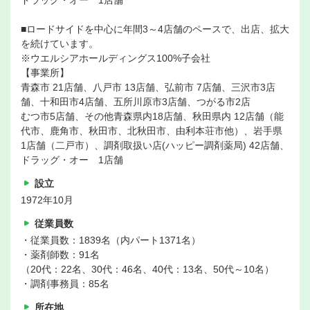
ドラッグ・オー 1店舗
■ロードサイドを中心に年間3～4店舗のペースで、出店、拡大
を続けています。
※ウエルシアホールディングス100%子会社
【事業所】
青森市 21店舗、八戸市 13店舗、弘前市 7店舗、三沢市3店
舗、十和田市4店舗、五所川原市3店舗、つがる市2店
むつ市5店舗、その他青森県内18店舗、秋田県内 12店舗（能
代市、鹿角市、秋田市、北秋田市、由利本荘市他）、岩手県
1店舗（二戸市）、調剤取扱い店(ハッピー調剤薬局) 42店舗、
ドラッグ・オー 1店舗
設立
1972年10月
従業員数
・従業員数：1839名（内パート1371名）
・薬剤師数：91名
（20代：22名、30代：46名、40代：13名、50代～10名）
・調剤事務員：85名
所在地