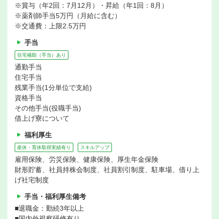
※賞与（年2回：7月12月）・昇給（年1回：8月）
※薬剤師手当5万円（月給に含む）
※交通費：上限2.5万円
手当
住宅補助（手当）あり
通勤手当
住宅手当
残業手当(1分単位で支給)
資格手当
その他手当(役職手当)
借上げ寮について
福利厚生
産休・育休取得実績有り
スキルアップ
雇用保険、労災保険、健康保険、厚生年金保険
財形貯蓄、社員持株会制度、社員割引制度、駐車場、借り上
げ社宅制度
手当・福利厚生備考
■退職金：勤続3年以上
■国内外視察研修有り