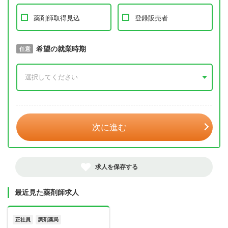
薬剤師取得見込
登録販売者
取得予定年
希望の就業時期
必須
任意
年 3月
次に進む
求人を保存する
最近見た薬剤師求人
正社員
調剤薬局