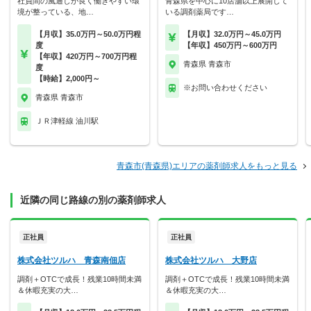
社員間の風通しが良く働きやすい環
青森県を中心に10店舗以上展開して
境が整っている、地…
いる調剤薬局です…
【月収】35.0万円～50.0万円程
【月収】32.0万円～45.0万円
度
【年収】450万円～600万円
【年収】420万円～700万円程
青森県 青森市
度
【時給】2,000円～
※お問い合わせください
青森県 青森市
ＪＲ津軽線 油川駅
青森市(青森県)エリアの薬剤師求人をもっと見る
近隣の同じ路線の別の薬剤師求人
正社員
正社員
株式会社ツルハ 青森南佃店
株式会社ツルハ 大野店
調剤＋OTCで成長！残業10時間未満
調剤＋OTCで成長！残業10時間未満
＆休暇充実の大…
＆休暇充実の大…