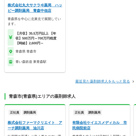
株式会社丸大サクラヰ薬局 ハッ
ピー調剤薬局 青森中佃店
青森県を中心に北東北で展開してい
ます。
【月収】35.5万円以上 【年
収】500万円～700万円程度
【時給】2,600円～
青森県 青森市
青い森鉄道 東青森駅
最近見た薬剤師求人をもっと見る
青森市(青森県)エリアの薬剤師求人
正社員
調剤薬局
正社員
調剤薬局
株式会社ファーマクリエイト ア
有限会社ケイエスメディカル 市
ーチ調剤薬局 油川店
民病院前店