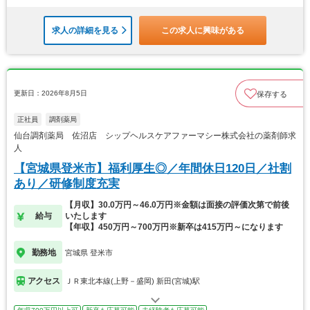
求人の詳細を見る
この求人に興味がある
更新日：2026年8月5日
保存する
正社員
調剤薬局
仙台調剤薬局 佐沼店 シップヘルスケアファーマシー株式会社の薬剤師求
人
【宮城県登米市】福利厚生◎／年間休日120日／社割
あり／研修制度充実
【月収】30.0万円～46.0万円※金額は面接の評価次第で前後
給与
いたします
【年収】450万円～700万円※新卒は415万円～になります
勤務地
宮城県 登米市
アクセス
ＪＲ東北本線(上野－盛岡) 新田(宮城)駅