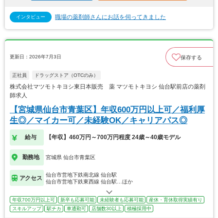
職場の薬剤師さんにお話を伺ってきました
インタビュー
更新日：2026年7月3日
保存する
正社員
ドラッグストア（OTCのみ）
株式会社マツモトキヨシ東日本販売 薬 マツモトキヨシ 仙台駅前店の薬剤
師求人
【宮城県仙台市青葉区】年収600万円以上可／福利厚
生◎／マイカー可／未経験OK／キャリアパス◎
給与
【年収】460万円～700万円程度 24歳～40歳モデル
勤務地
宮城県 仙台市青葉区
仙台市営地下鉄南北線 仙台駅
アクセス
仙台市営地下鉄東西線 仙台駅…ほか
年収700万円以上可
新卒も応募可能
未経験者も応募可能
産休・育休取得実績有り
スキルアップ
駅チカ
車通勤可
店舗数30以上
積極採用中