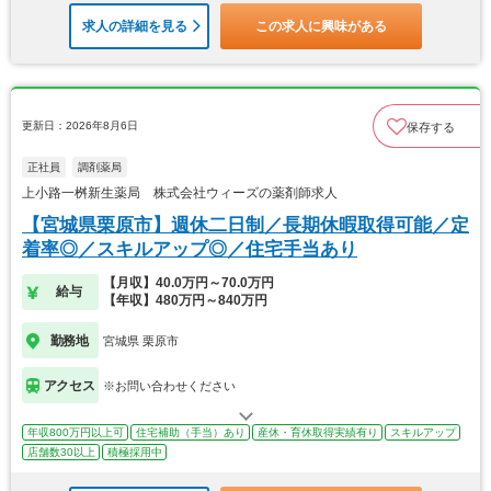
求人の詳細を見る
この求人に興味がある
更新日：2026年8月6日
保存する
正社員
調剤薬局
上小路一桝新生薬局 株式会社ウィーズの薬剤師求人
【宮城県栗原市】週休二日制／長期休暇取得可能／定
着率◎／スキルアップ◎／住宅手当あり
【月収】40.0万円～70.0万円
給与
【年収】480万円～840万円
勤務地
宮城県 栗原市
アクセス
※お問い合わせください
年収800万円以上可
住宅補助（手当）あり
産休・育休取得実績有り
スキルアップ
店舗数30以上
積極採用中