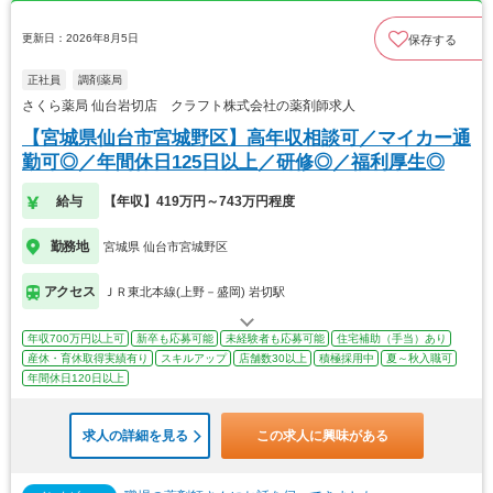
更新日：2026年8月5日
保存する
正社員
調剤薬局
さくら薬局 仙台岩切店 クラフト株式会社の薬剤師求人
【宮城県仙台市宮城野区】高年収相談可／マイカー通
勤可◎／年間休日125日以上／研修◎／福利厚生◎
給与
【年収】419万円～743万円程度
勤務地
宮城県 仙台市宮城野区
アクセス
ＪＲ東北本線(上野－盛岡) 岩切駅
年収700万円以上可
新卒も応募可能
未経験者も応募可能
住宅補助（手当）あり
産休・育休取得実績有り
スキルアップ
店舗数30以上
積極採用中
夏～秋入職可
年間休日120日以上
求人の詳細を見る
この求人に興味がある