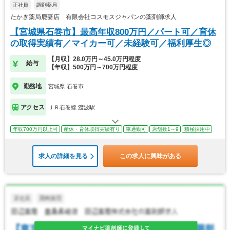
正社員
調剤薬局
たかぎ薬局鹿妻店 有限会社コスモスジャパンの薬剤師求人
【宮城県石巻市】最高年収800万円／パート可／育休
の取得実績有／マイカー可／未経験可／福利厚生◎
【月収】28.0万円～45.0万円程度
給与
【年収】500万円～700万円程度
勤務地
宮城県 石巻市
アクセス
ＪＲ石巻線 渡波駅
年収700万円以上可
産休・育休取得実績有り
車通勤可
店舗数1～9
積極採用中
求人の詳細を見る
この求人に興味がある