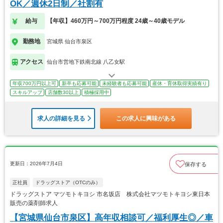
OK／週休2日制／社割有
給与
【年収】460万円～700万円程度 24歳～40歳モデル
勤務地
宮城県 仙台市泉区
アクセス
仙台市営地下鉄南北線 八乙女駅
年収700万円以上可
新卒も応募可能
未経験者も応募可能
産休・育休取得実績有り
スキルアップ
店舗数30以上
積極採用中
求人の詳細を見る
この求人に興味がある
更新日：2026年7月4日
保存する
正社員
ドラッグストア（OTCのみ）
ドラッグストア マツモトキヨシ 市名坂店 株式会社マツモトキヨシ東日本
販売の薬剤師求人
【宮城県仙台市泉区】高年収相談可／福利厚生◎／車