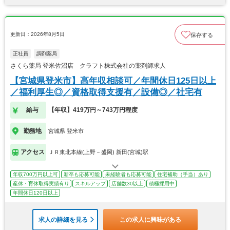
更新日：2026年8月5日
保存する
正社員
調剤薬局
さくら薬局 登米佐沼店 クラフト株式会社の薬剤師求人
【宮城県登米市】高年収相談可／年間休日125日以上
／福利厚生◎／資格取得支援有／設備◎／社宅有
給与
【年収】419万円～743万円程度
勤務地
宮城県 登米市
アクセス
ＪＲ東北本線(上野－盛岡) 新田(宮城)駅
年収700万円以上可
新卒も応募可能
未経験者も応募可能
住宅補助（手当）あり
産休・育休取得実績有り
スキルアップ
店舗数30以上
積極採用中
年間休日120日以上
求人の詳細を見る
この求人に興味がある