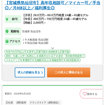
【宮城県気仙沼市】高年収相談可／マイカー可／手当
◎／月8休以上／福利厚生◎
【月収】28.0万円～60.0万円程度 24歳～45歳モデル
給与
【年収】480万円～700万円程度 24歳～45歳モデル
【時給】2,000円～
勤務地
宮城県 気仙沼市
ＪＲ大船渡線 気仙沼駅
アクセス
ＪＲ気仙沼線 気仙沼駅
年収700万円以上可
新卒も応募可能
未経験者も応募可能
原則、引越しを伴う転勤なし
残業月10ｈ以下
産休・育休取得実績有り
スキルアップ
車通勤可
店舗数30以上
積極採用中
WEB面接OK
求人の詳細を見る
この求人に興味がある
更新日：2026年6月18日
保存する
正社員
調剤薬局
ドラッグストア（調剤併設）