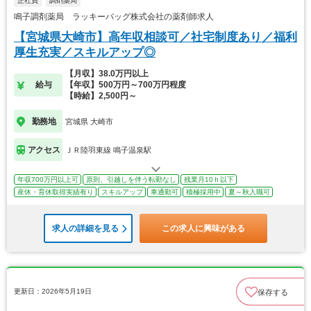
正社員
調剤薬局
鳴子調剤薬局 ラッキーバッグ株式会社の薬剤師求人
【宮城県大崎市】高年収相談可／社宅制度あり／福利
厚生充実／スキルアップ◎
【月収】38.0万円以上
給与
【年収】500万円～700万円程度
【時給】2,500円～
勤務地
宮城県 大崎市
アクセス
ＪＲ陸羽東線 鳴子温泉駅
年収700万円以上可
原則、引越しを伴う転勤なし
残業月10ｈ以下
産休・育休取得実績有り
スキルアップ
車通勤可
積極採用中
夏～秋入職可
求人の詳細を見る
この求人に興味がある
更新日：2026年5月19日
保存する