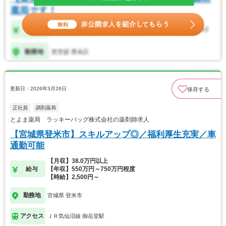
更新日：2026年3月26日
保存する
正社員
調剤薬局
とよま薬局 ラッキーバッグ株式会社の薬剤師求人
【宮城県登米市】スキルアップ◎／福利厚生充実／車
通勤可能
【月収】38.0万円以上
給与
【年収】550万円～750万円程度
【時給】2,500円～
勤務地
宮城県 登米市
アクセス
ＪＲ気仙沼線 御岳堂駅