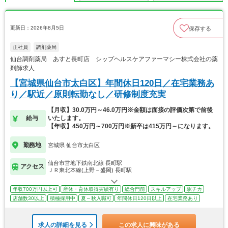
更新日：2026年8月5日
保存する
正社員
調剤薬局
仙台調剤薬局 あすと長町店 シップヘルスケアファーマシー株式会社の薬
剤師求人
【宮城県仙台市太白区】年間休日120日／在宅業務あ
り／駅近／原則転勤なし／研修制度充実
【月収】30.0万円～46.0万円※金額は面接の評価次第で前後
給与
いたします。
【年収】450万円～700万円※新卒は415万円～になります。
勤務地
宮城県 仙台市太白区
仙台市営地下鉄南北線 長町駅
アクセス
ＪＲ東北本線(上野－盛岡) 長町駅
年収700万円以上可
産休・育休取得実績有り
総合門前
スキルアップ
駅チカ
店舗数30以上
積極採用中
夏～秋入職可
年間休日120日以上
在宅業務あり
求人の詳細を見る
この求人に興味がある