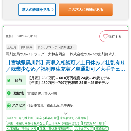
求人の詳細を見る
この求人に興味がある
更新日：2026年6月18日
保存する
正社員
調剤薬局
ドラッグストア（調剤併設）
調剤薬局ツルハドラッグ 大和吉岡店 株式会社ツルハの薬剤師求人
【宮城県黒川郡】高収入相談可／土日休み／社割有り
／残業少なめ／福利厚生充実／車通勤可／大手チェー
ン
【月収】28.0万円～60.0万円程度 24歳～45歳モデル
給与
【年収】480万円～700万円程度 24歳～45歳モデル
勤務地
宮城県 黒川郡大和町
アクセス
仙台市営地下鉄南北線 泉中央駅
年収700万円以上可
新卒も応募可能
未経験者も応募可能
原則、引越しを伴う転勤なし
土日休み（相談可含む）
残業月10ｈ以下
住宅補助（手当）あり
産休・育休取得実績有り
スキルアップ
車通勤可