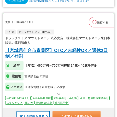
職場の薬剤師さんにお話を伺ってきました
インタビュー
更新日：2026年7月4日
保存する
正社員
ドラッグストア（OTCのみ）
ドラッグストア マツモトキヨシ 八乙女店 株式会社マツモトキヨシ東日本
販売の薬剤師求人
【宮城県仙台市青葉区】OTC／未経験OK／週休2日
制／社割
給与
【年収】460万円～700万円程度 24歳～40歳モデル
勤務地
宮城県 仙台市泉区
アクセス
仙台市営地下鉄南北線 八乙女駅
年収700万円以上可
新卒も応募可能
未経験者も応募可能
産休・育休取得実績有り
スキルアップ
駅チカ
店舗数30以上
積極採用中
求人の詳細を見る
この求人に興味がある