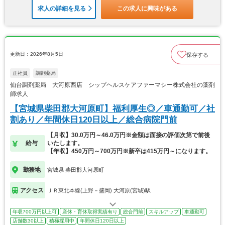
求人の詳細を見る
この求人に興味がある
更新日：2026年8月5日
保存する
正社員
調剤薬局
仙台調剤薬局 大河原西店 シップヘルスケアファーマシー株式会社の薬剤
師求人
【宮城県柴田郡大河原町】福利厚生◎／車通勤可／社
割あり／年間休日120日以上／総合病院門前
【月収】30.0万円～46.0万円※金額は面接の評価次第で前後
給与
いたします。
【年収】450万円～700万円※新卒は415万円～になります。
勤務地
宮城県 柴田郡大河原町
アクセス
ＪＲ東北本線(上野－盛岡) 大河原(宮城)駅
年収700万円以上可
産休・育休取得実績有り
総合門前
スキルアップ
車通勤可
店舗数30以上
積極採用中
年間休日120日以上