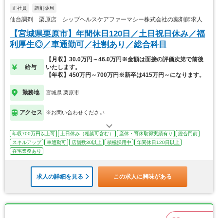
正社員
調剤薬局
仙台調剤 栗原店 シップヘルスケアファーマシー株式会社の薬剤師求人
【宮城県栗原市】年間休日120日／土日祝日休み／福
利厚生◎／車通勤可／社割あり／総合科目
【月収】30.0万円～46.0万円※金額は面接の評価次第で前後
給与
いたします。
【年収】450万円～700万円※新卒は415万円～になります。
勤務地
宮城県 栗原市
アクセス
※お問い合わせください
年収700万円以上可
土日休み（相談可含む）
産休・育休取得実績有り
総合門前
スキルアップ
車通勤可
店舗数30以上
積極採用中
年間休日120日以上
在宅業務あり
求人の詳細を見る
この求人に興味がある