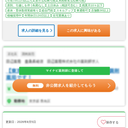
年収700万円以上可
新卒も応募可能
未経験者も応募可能
原則、引越しを伴う転勤なし
土日休み（相談可含む）
残業月10ｈ以下
産休・育休取得実績有り
総合門前
スキルアップ
車通勤可
店舗数30以上
積極採用中
年間休日120日以上
在宅業務あり
求人の詳細を見る
この求人に興味がある
更新日：2026年8月5日
保存する