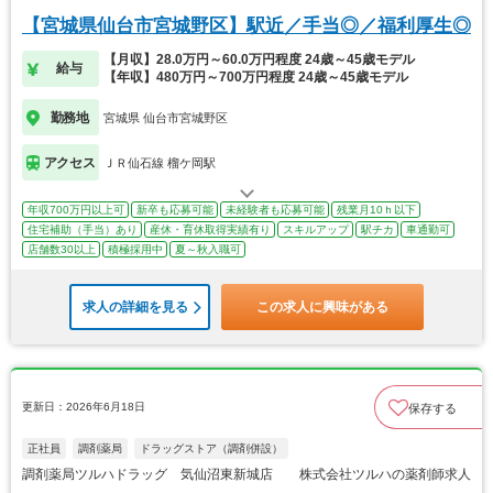
【宮城県仙台市宮城野区】駅近／手当◎／福利厚生◎
【月収】28.0万円～60.0万円程度 24歳～45歳モデル
給与
【年収】480万円～700万円程度 24歳～45歳モデル
勤務地
宮城県 仙台市宮城野区
アクセス
ＪＲ仙石線 榴ケ岡駅
年収700万円以上可
新卒も応募可能
未経験者も応募可能
残業月10ｈ以下
住宅補助（手当）あり
産休・育休取得実績有り
スキルアップ
駅チカ
車通勤可
店舗数30以上
積極採用中
夏～秋入職可
求人の詳細を見る
この求人に興味がある
更新日：2026年6月18日
保存する
正社員
調剤薬局
ドラッグストア（調剤併設）
調剤薬局ツルハドラッグ 気仙沼東新城店 株式会社ツルハの薬剤師求人