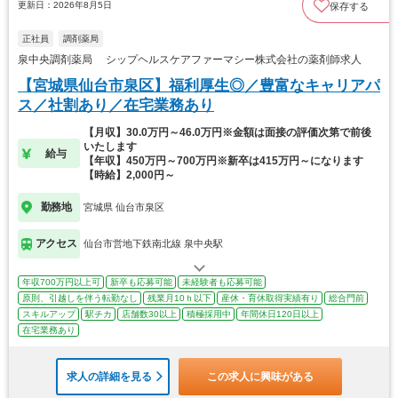
更新日：2026年8月5日
保存する
正社員
調剤薬局
泉中央調剤薬局 シップヘルスケアファーマシー株式会社の薬剤師求人
【宮城県仙台市泉区】福利厚生◎／豊富なキャリアパ
ス／社割あり／在宅業務あり
【月収】30.0万円～46.0万円※金額は面接の評価次第で前後
いたします
給与
【年収】450万円～700万円※新卒は415万円～になります
【時給】2,000円～
勤務地
宮城県 仙台市泉区
アクセス
仙台市営地下鉄南北線 泉中央駅
年収700万円以上可
新卒も応募可能
未経験者も応募可能
原則、引越しを伴う転勤なし
残業月10ｈ以下
産休・育休取得実績有り
総合門前
スキルアップ
駅チカ
店舗数30以上
積極採用中
年間休日120日以上
在宅業務あり
求人の詳細を見る
この求人に興味がある