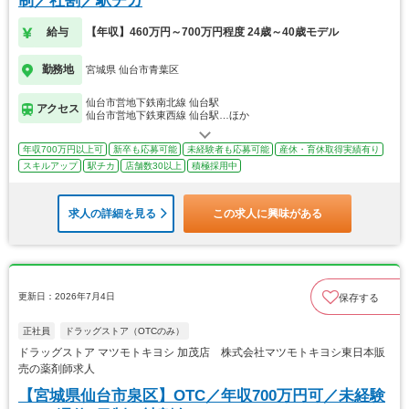
制／社割／駅チカ
給与
【年収】460万円～700万円程度 24歳～40歳モデル
勤務地
宮城県 仙台市青葉区
仙台市営地下鉄南北線 仙台駅
アクセス
仙台市営地下鉄東西線 仙台駅…ほか
年収700万円以上可
新卒も応募可能
未経験者も応募可能
産休・育休取得実績有り
スキルアップ
駅チカ
店舗数30以上
積極採用中
求人の詳細を見る
この求人に興味がある
更新日：2026年7月4日
保存する
正社員
ドラッグストア（OTCのみ）
ドラッグストア マツモトキヨシ 加茂店 株式会社マツモトキヨシ東日本販
売の薬剤師求人
【宮城県仙台市泉区】OTC／年収700万円可／未経験