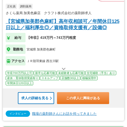
正社員
調剤薬局
さくら薬局 加美色麻店 クラフト株式会社の薬剤師求人
【宮城県加美郡色麻町】高年収相談可／年間休日125
日以上／福利厚生◎／資格取得支援有／設備◎
給与
【年収】419万円～743万円程度
勤務地
宮城県 加美郡色麻町
アクセス
ＪＲ陸羽東線 西古川駅
年収700万円以上可
新卒も応募可能
未経験者も応募可能
住宅補助（手当）あり
産休・育休取得実績有り
スキルアップ
店舗数30以上
積極採用中
年間休日120日以上
求人の詳細を見る
この求人に興味がある
職場の薬剤師さんにお話を伺ってきました
インタビュー