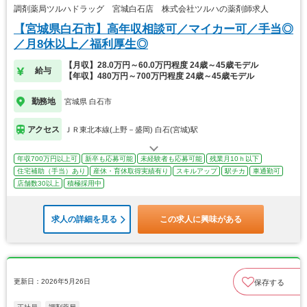
調剤薬局ツルハドラッグ 宮城白石店 株式会社ツルハの薬剤師求人
【宮城県白石市】高年収相談可／マイカー可／手当◎
／月8休以上／福利厚生◎
【月収】28.0万円～60.0万円程度 24歳～45歳モデル
給与
【年収】480万円～700万円程度 24歳～45歳モデル
勤務地
宮城県 白石市
アクセス
ＪＲ東北本線(上野－盛岡) 白石(宮城)駅
年収700万円以上可
新卒も応募可能
未経験者も応募可能
残業月10ｈ以下
住宅補助（手当）あり
産休・育休取得実績有り
スキルアップ
駅チカ
車通勤可
店舗数30以上
積極採用中
求人の詳細を見る
この求人に興味がある
更新日：2026年5月26日
保存する