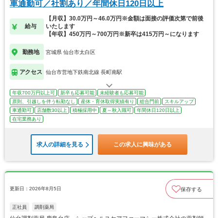
車通勤可／社割あり／年間休日120日以上
【月収】30.0万円～46.0万円※金額は面接の評価次第で前後
給与
いたします
【年収】450万円～700万円※新卒は415万円～になります
勤務地
宮城県 仙台市太白区
アクセス
仙台市営地下鉄南北線 長町南駅
年収700万円以上可
新卒も応募可能
未経験者も応募可能
原則、引越しを伴う転勤なし
産休・育休取得実績有り
総合門前
スキルアップ
車通勤可
店舗数30以上
積極採用中
夏～秋入職可
年間休日120日以上
在宅業務あり
求人の詳細を見る
この求人に興味がある
更新日：2026年8月5日
保存する
正社員
調剤薬局