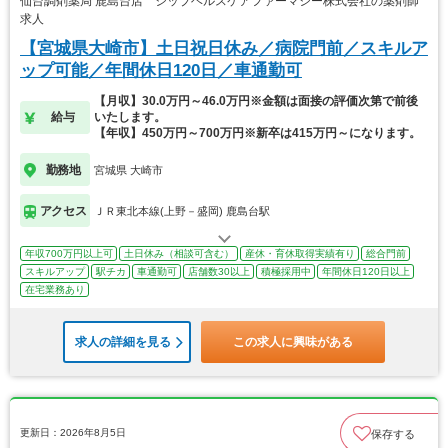
仙台調剤薬局 鹿島台店 シップヘルスケアファーマシー株式会社の薬剤師
求人
【宮城県大崎市】土日祝日休み／病院門前／スキルア
ップ可能／年間休日120日／車通勤可
【月収】30.0万円～46.0万円※金額は面接の評価次第で前後
給与
いたします。
【年収】450万円～700万円※新卒は415万円～になります。
勤務地
宮城県 大崎市
アクセス
ＪＲ東北本線(上野－盛岡) 鹿島台駅
年収700万円以上可
土日休み（相談可含む）
産休・育休取得実績有り
総合門前
スキルアップ
駅チカ
車通勤可
店舗数30以上
積極採用中
年間休日120日以上
在宅業務あり
求人の詳細を見る
この求人に興味がある
更新日：2026年8月5日
保存する