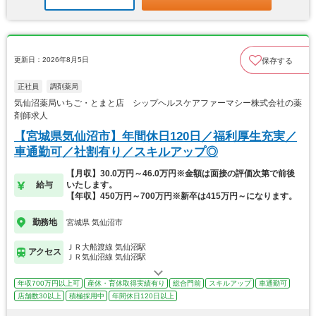
更新日：2026年8月5日
保存する
正社員
調剤薬局
気仙沼薬局いちご・とまと店 シップヘルスケアファーマシー株式会社の薬
剤師求人
【宮城県気仙沼市】年間休日120日／福利厚生充実／
車通勤可／社割有り／スキルアップ◎
【月収】30.0万円～46.0万円※金額は面接の評価次第で前後
給与
いたします。
【年収】450万円～700万円※新卒は415万円～になります。
勤務地
宮城県 気仙沼市
ＪＲ大船渡線 気仙沼駅
アクセス
ＪＲ気仙沼線 気仙沼駅
年収700万円以上可
産休・育休取得実績有り
総合門前
スキルアップ
車通勤可
店舗数30以上
積極採用中
年間休日120日以上