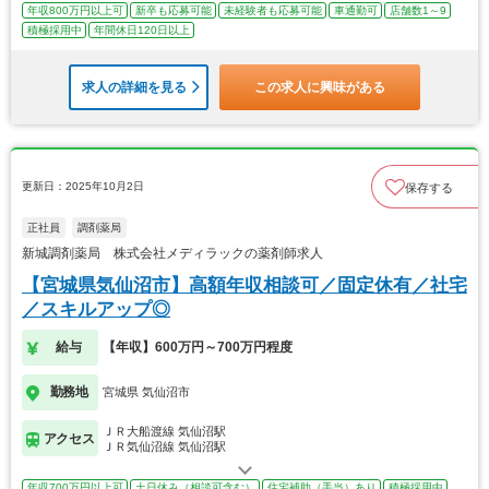
年収800万円以上可
新卒も応募可能
未経験者も応募可能
車通勤可
店舗数1～9
積極採用中
年間休日120日以上
求人の詳細を見る
この求人に興味がある
更新日：2025年10月2日
保存する
正社員
調剤薬局
新城調剤薬局 株式会社メディラックの薬剤師求人
【宮城県気仙沼市】高額年収相談可／固定休有／社宅
／スキルアップ◎
給与
【年収】600万円～700万円程度
勤務地
宮城県 気仙沼市
ＪＲ大船渡線 気仙沼駅
アクセス
ＪＲ気仙沼線 気仙沼駅
年収700万円以上可
土日休み（相談可含む）
住宅補助（手当）あり
積極採用中