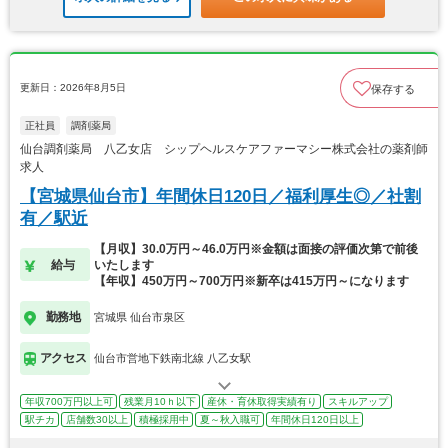
更新日：2026年8月5日
保存する
正社員
調剤薬局
仙台調剤薬局 八乙女店 シップヘルスケアファーマシー株式会社の薬剤師
求人
【宮城県仙台市】年間休日120日／福利厚生◎／社割
有／駅近
【月収】30.0万円～46.0万円※金額は面接の評価次第で前後
給与
いたします
【年収】450万円～700万円※新卒は415万円～になります
勤務地
宮城県 仙台市泉区
アクセス
仙台市営地下鉄南北線 八乙女駅
年収700万円以上可
残業月10ｈ以下
産休・育休取得実績有り
スキルアップ
駅チカ
店舗数30以上
積極採用中
夏～秋入職可
年間休日120日以上