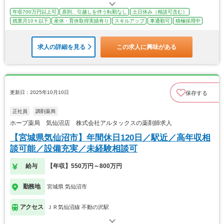
年収700万円以上可
原則、引越しを伴う転勤なし
土日休み（相談可含む）
残業月10ｈ以下
産休・育休取得実績有り
スキルアップ
車通勤可
積極採用中
求人の詳細を見る
この求人に興味がある
更新日：2025年10月10日
保存する
正社員
調剤薬局
ホープ薬局 気仙沼店 株式会社アルタックスの薬剤師求人
【宮城県気仙沼市】年間休日120日／駅近／高年収相
談可能／設備充実／未経験相談可
給与
【年収】550万円～800万円
勤務地
宮城県 気仙沼市
アクセス
ＪＲ気仙沼線 不動の沢駅