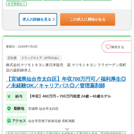
在宅業務あり
求人の詳細を見る
この求人に興味がある
更新日：2026年7月4日
保存する
正社員
ドラッグストア（OTCのみ）
株式会社マツモトキヨシ東日本販売 薬 マツモトキヨシ ララガーデン長町
店の薬剤師求人
【宮城県仙台市太白区】年収700万円可／福利厚生◎
／未経験OK／キャリアパス◎／管理薬剤師
給与
【年収】460万円～700万円程度 24歳～40歳モデル
勤務地
宮城県 仙台市太白区
アクセス
仙台市営地下鉄南北線 長町南駅
年収700万円以上可
新卒も応募可能
未経験者も応募可能
産休・育休取得実績有り