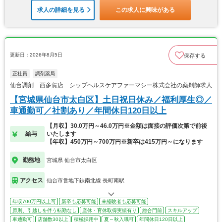
求人の詳細を見る
この求人に興味がある
更新日：2026年8月5日
保存する
正社員
調剤薬局
仙台調剤 西多賀店 シップヘルスケアファーマシー株式会社の薬剤師求人
【宮城県仙台市太白区】土日祝日休み／福利厚生◎／
車通勤可／社割あり／年間休日120日以上
【月収】30.0万円～46.0万円※金額は面接の評価次第で前後
給与
いたします
【年収】450万円～700万円※新卒は415万円～になります
勤務地
宮城県 仙台市太白区
アクセス
仙台市営地下鉄南北線 長町南駅
年収700万円以上可
新卒も応募可能
未経験者も応募可能
原則、引越しを伴う転勤なし
産休・育休取得実績有り
総合門前
スキルアップ
車通勤可
店舗数30以上
積極採用中
夏～秋入職可
年間休日120日以上