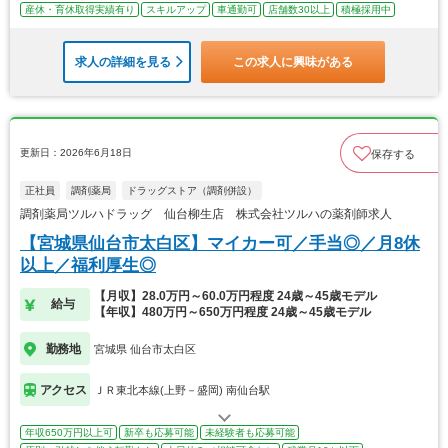
産休・育休取得実績有り
スキルアップ
車通勤可
店舗数30以上
積極採用中
求人の詳細を見る
この求人に興味がある
更新日：2026年6月18日
保存する
正社員
調剤薬局
ドラッグストア（調剤併設）
調剤薬局ツルハドラッグ 仙台柳生店 株式会社ツルハの薬剤師求人
【宮城県仙台市太白区】マイカー可／手当◎／月8休
以上／福利厚生◎
【月収】28.0万円～60.0万円程度 24歳～45歳モデル
給与
【年収】480万円～650万円程度 24歳～45歳モデル
勤務地
宮城県 仙台市太白区
アクセス
ＪＲ東北本線(上野－盛岡) 南仙台駅
年収650万円以上可
新卒も応募可能
未経験者も応募可能