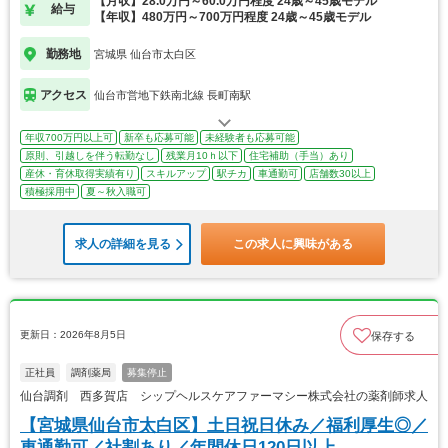
【月収】28.0万円～60.0万円程度 24歳～45歳モデル
給与
【年収】480万円～700万円程度 24歳～45歳モデル
勤務地
宮城県 仙台市太白区
アクセス
仙台市営地下鉄南北線 長町南駅
年収700万円以上可
新卒も応募可能
未経験者も応募可能
原則、引越しを伴う転勤なし
残業月10ｈ以下
住宅補助（手当）あり
産休・育休取得実績有り
スキルアップ
駅チカ
車通勤可
店舗数30以上
積極採用中
夏～秋入職可
求人の詳細を見る
この求人に興味がある
更新日：2026年8月5日
保存する
正社員
調剤薬局
募集停止
仙台調剤 西多賀店 シップヘルスケアファーマシー株式会社の薬剤師求人
【宮城県仙台市太白区】土日祝日休み／福利厚生◎／
車通勤可／社割あり／年間休日120日以上