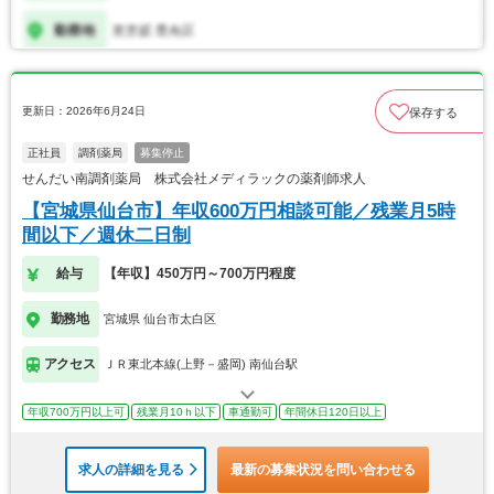
更新日：2026年6月24日
保存する
正社員
調剤薬局
募集停止
せんだい南調剤薬局 株式会社メディラックの薬剤師求人
【宮城県仙台市】年収600万円相談可能／残業月5時
間以下／週休二日制
給与
【年収】450万円～700万円程度
勤務地
宮城県 仙台市太白区
アクセス
ＪＲ東北本線(上野－盛岡) 南仙台駅
年収700万円以上可
残業月10ｈ以下
車通勤可
年間休日120日以上
求人の詳細を見る
最新の募集状況を問い合わせる