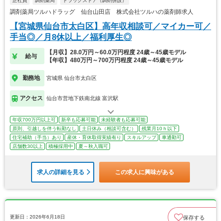
正社員
調剤薬局
ドラッグストア（調剤併設）
調剤薬局ツルハドラッグ 仙台山田店 株式会社ツルハの薬剤師求人
【宮城県仙台市太白区】高年収相談可／マイカー可／
手当◎／月8休以上／福利厚生◎
【月収】28.0万円～60.0万円程度 24歳～45歳モデル
給与
【年収】480万円～700万円程度 24歳～45歳モデル
勤務地
宮城県 仙台市太白区
アクセス
仙台市営地下鉄南北線 富沢駅
年収700万円以上可
新卒も応募可能
未経験者も応募可能
原則、引越しを伴う転勤なし
土日休み（相談可含む）
残業月10ｈ以下
住宅補助（手当）あり
産休・育休取得実績有り
スキルアップ
車通勤可
店舗数30以上
積極採用中
夏～秋入職可
求人の詳細を見る
この求人に興味がある
更新日：2026年6月18日
保存する