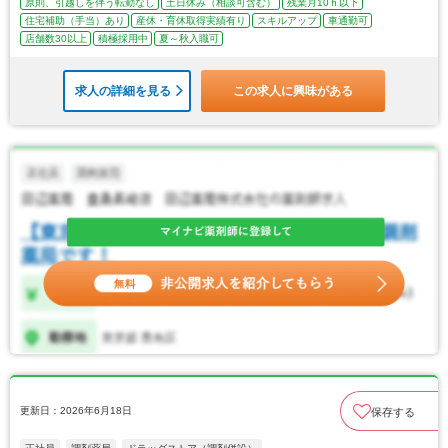
原則、引越しを伴う転勤なし
土日休み（相談可含む）
残業月10ｈ以下
住宅補助（手当）あり
産休・育休取得実績有り
スキルアップ
車通勤可
店舗数30以上
積極採用中
夏～秋入職可
求人の詳細を見る
この求人に興味がある
更新日：2026年6月18日
保存する