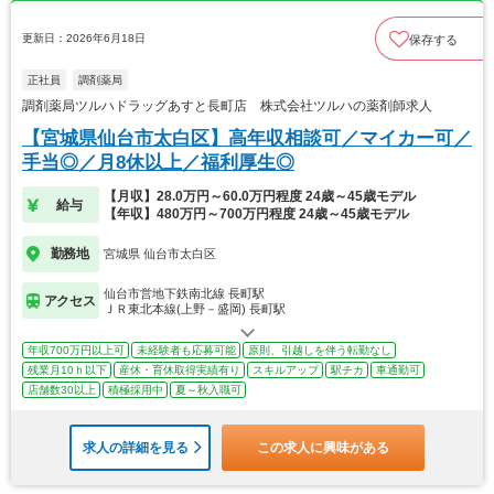
更新日：2026年6月18日
保存する
正社員
調剤薬局
調剤薬局ツルハドラッグあすと長町店 株式会社ツルハの薬剤師求人
【宮城県仙台市太白区】高年収相談可／マイカー可／
手当◎／月8休以上／福利厚生◎
【月収】28.0万円～60.0万円程度 24歳～45歳モデル
給与
【年収】480万円～700万円程度 24歳～45歳モデル
勤務地
宮城県 仙台市太白区
仙台市営地下鉄南北線 長町駅
アクセス
ＪＲ東北本線(上野－盛岡) 長町駅
年収700万円以上可
未経験者も応募可能
原則、引越しを伴う転勤なし
残業月10ｈ以下
産休・育休取得実績有り
スキルアップ
駅チカ
車通勤可
店舗数30以上
積極採用中
夏～秋入職可
求人の詳細を見る
この求人に興味がある