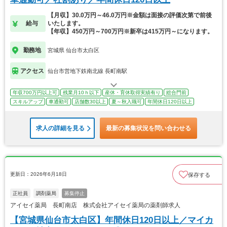
【月収】30.0万円～46.0万円※金額は面接の評価次第で前後
給与
いたします。
【年収】450万円～700万円※新卒は415万円～になります。
勤務地
宮城県 仙台市太白区
アクセス
仙台市営地下鉄南北線 長町南駅
年収700万円以上可
残業月10ｈ以下
産休・育休取得実績有り
総合門前
スキルアップ
車通勤可
店舗数30以上
夏～秋入職可
年間休日120日以上
求人の詳細を見る
最新の募集状況を問い合わせる
更新日：2026年6月18日
保存する
正社員
調剤薬局
募集停止
アイセイ薬局 長町南店 株式会社アイセイ薬局の薬剤師求人
【宮城県仙台市太白区】年間休日120日以上／マイカ