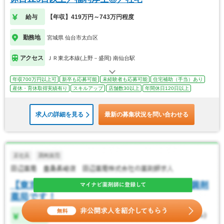
給与
【年収】419万円～743万円程度
勤務地
宮城県 仙台市太白区
アクセス
ＪＲ東北本線(上野－盛岡) 南仙台駅
年収700万円以上可
新卒も応募可能
未経験者も応募可能
住宅補助（手当）あり
産休・育休取得実績有り
スキルアップ
店舗数30以上
年間休日120日以上
求人の詳細を見る
最新の募集状況を問い合わせる