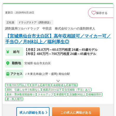
更新日：2026年6月18日
保存する
正社員
ドラッグストア（調剤併設）
調剤薬局ツルハドラッグ 中田店 株式会社ツルハの薬剤師求人
【宮城県仙台市太白区】高年収相談可／マイカー可／
手当◎／月8休以上／福利厚生◎
【月収】28.0万円～60.0万円程度 24歳～45歳モデル
給与
【年収】480万円～700万円程度 24歳～45歳モデル
勤務地
宮城県 仙台市太白区
アクセス
ＪＲ東北本線(上野－盛岡) 南仙台駅
年収700万円以上可
新卒も応募可能
未経験者も応募可能
原則、引越しを伴う転勤なし
残業月10ｈ以下
住宅補助（手当）あり
産休・育休取得実績有り
スキルアップ
車通勤可
店舗数30以上
積極採用中
夏～秋入職可
求人の詳細を見る
この求人に興味がある