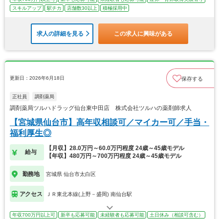
スキルアップ
駅チカ
店舗数30以上
積極採用中
求人の詳細を見る
この求人に興味がある
更新日：2026年6月18日
保存する
正社員
調剤薬局
調剤薬局ツルハドラッグ仙台東中田店 株式会社ツルハの薬剤師求人
【宮城県仙台市】高年収相談可／マイカー可／手当・
福利厚生◎
【月収】28.0万円～60.0万円程度 24歳～45歳モデル
給与
【年収】480万円～700万円程度 24歳～45歳モデル
勤務地
宮城県 仙台市太白区
アクセス
ＪＲ東北本線(上野－盛岡) 南仙台駅
年収700万円以上可
新卒も応募可能
未経験者も応募可能
土日休み（相談可含む）