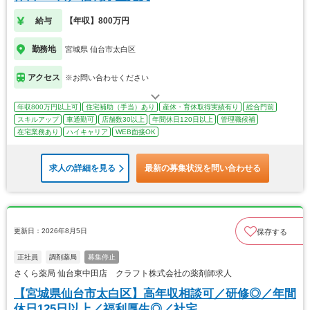
給与
【年収】800万円
勤務地
宮城県 仙台市太白区
アクセス
※お問い合わせください
年収800万円以上可
住宅補助（手当）あり
産休・育休取得実績有り
総合門前
スキルアップ
車通勤可
店舗数30以上
年間休日120日以上
管理職候補
在宅業務あり
ハイキャリア
WEB面接OK
求人の詳細を見る
最新の募集状況を問い合わせる
更新日：2026年8月5日
保存する
正社員
調剤薬局
募集停止
さくら薬局 仙台東中田店 クラフト株式会社の薬剤師求人
【宮城県仙台市太白区】高年収相談可／研修◎／年間
休日125日以上／福利厚生◎／社宅