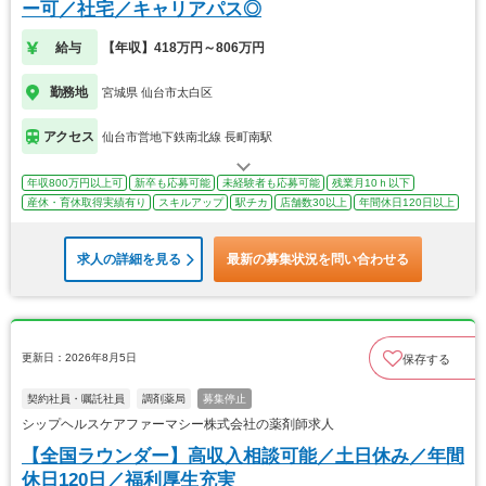
ー可／社宅／キャリアパス◎
給与
【年収】418万円～806万円
勤務地
宮城県 仙台市太白区
アクセス
仙台市営地下鉄南北線 長町南駅
年収800万円以上可
新卒も応募可能
未経験者も応募可能
残業月10ｈ以下
産休・育休取得実績有り
スキルアップ
駅チカ
店舗数30以上
年間休日120日以上
求人の詳細を見る
最新の募集状況を問い合わせる
更新日：2026年8月5日
保存する
契約社員・嘱託社員
調剤薬局
募集停止
シップヘルスケアファーマシー株式会社の薬剤師求人
【全国ラウンダー】高収入相談可能／土日休み／年間
休日120日／福利厚生充実