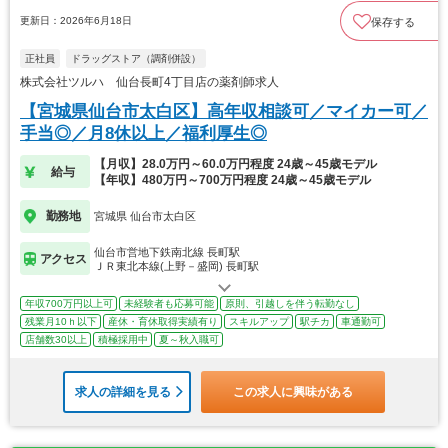
更新日：2026年6月18日
保存する
正社員
ドラッグストア（調剤併設）
株式会社ツルハ 仙台長町4丁目店の薬剤師求人
【宮城県仙台市太白区】高年収相談可／マイカー可／
手当◎／月8休以上／福利厚生◎
【月収】28.0万円～60.0万円程度 24歳～45歳モデル
給与
【年収】480万円～700万円程度 24歳～45歳モデル
勤務地
宮城県 仙台市太白区
仙台市営地下鉄南北線 長町駅
アクセス
ＪＲ東北本線(上野－盛岡) 長町駅
年収700万円以上可
未経験者も応募可能
原則、引越しを伴う転勤なし
残業月10ｈ以下
産休・育休取得実績有り
スキルアップ
駅チカ
車通勤可
店舗数30以上
積極採用中
夏～秋入職可
求人の詳細を見る
この求人に興味がある