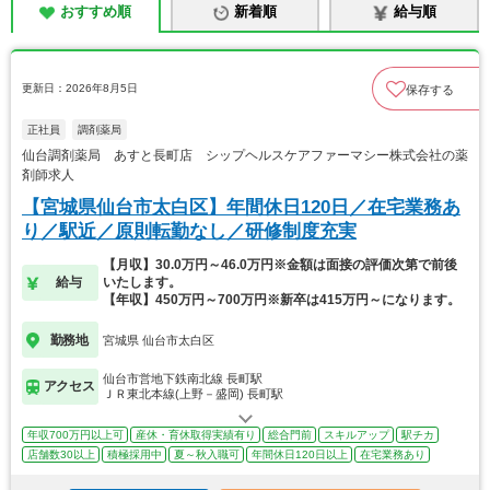
おすすめ順
新着順
給与順
更新日：2026年8月5日
保存する
正社員
調剤薬局
仙台調剤薬局 あすと長町店 シップヘルスケアファーマシー株式会社の薬
剤師求人
【宮城県仙台市太白区】年間休日120日／在宅業務あ
り／駅近／原則転勤なし／研修制度充実
【月収】30.0万円～46.0万円※金額は面接の評価次第で前後
給与
いたします。
【年収】450万円～700万円※新卒は415万円～になります。
勤務地
宮城県 仙台市太白区
仙台市営地下鉄南北線 長町駅
アクセス
ＪＲ東北本線(上野－盛岡) 長町駅
年収700万円以上可
産休・育休取得実績有り
総合門前
スキルアップ
駅チカ
店舗数30以上
積極採用中
夏～秋入職可
年間休日120日以上
在宅業務あり