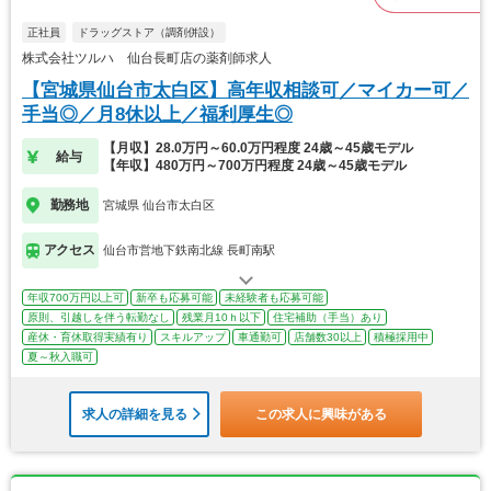
正社員
ドラッグストア（調剤併設）
株式会社ツルハ 仙台長町店の薬剤師求人
【宮城県仙台市太白区】高年収相談可／マイカー可／
手当◎／月8休以上／福利厚生◎
【月収】28.0万円～60.0万円程度 24歳～45歳モデル
給与
【年収】480万円～700万円程度 24歳～45歳モデル
勤務地
宮城県 仙台市太白区
アクセス
仙台市営地下鉄南北線 長町南駅
年収700万円以上可
新卒も応募可能
未経験者も応募可能
原則、引越しを伴う転勤なし
残業月10ｈ以下
住宅補助（手当）あり
産休・育休取得実績有り
スキルアップ
車通勤可
店舗数30以上
積極採用中
夏～秋入職可
求人の詳細を見る
この求人に興味がある