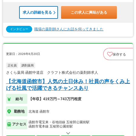
求人の詳細を見る
この求人に興味がある
職場の薬剤師さんにお話を伺ってきました
インタビュー
更新日：2026年6月20日
保存する
正社員
調剤薬局
さくら薬局 函館中道店 クラフト株式会社の薬剤師求人
【北海道函館市】人気の土日休み！社員の声をくみ上
げる社風で活躍できるチャンスあり
給与
【年収】419万円～743万円程度
勤務地
北海道 函館市
函館市電宝来・谷地頭線 五稜郭公園前駅
アクセス
函館市電本線 五稜郭公園前駅