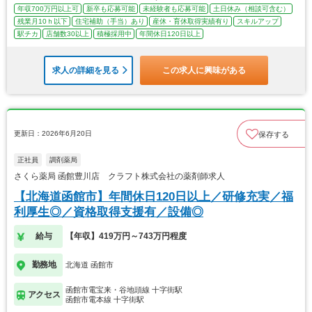
年収700万円以上可
新卒も応募可能
未経験者も応募可能
土日休み（相談可含む）
残業月10ｈ以下
住宅補助（手当）あり
産休・育休取得実績有り
スキルアップ
駅チカ
店舗数30以上
積極採用中
年間休日120日以上
求人の詳細を見る
この求人に興味がある
更新日：2026年6月20日
保存する
正社員
調剤薬局
さくら薬局 函館豊川店 クラフト株式会社の薬剤師求人
【北海道函館市】年間休日120日以上／研修充実／福
利厚生◎／資格取得支援有／設備◎
給与
【年収】419万円～743万円程度
勤務地
北海道 函館市
函館市電宝来・谷地頭線 十字街駅
アクセス
函館市電本線 十字街駅