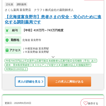
正社員
調剤薬局
さくら薬局 富良野店 クラフト株式会社の薬剤師求人
【北海道富良野市】患者さまの安全・安心のために進
化する調剤薬局です
給与
【年収】419万円～743万円程度
勤務地
北海道 富良野市
ＪＲ根室本線 富良野駅
アクセス
ＪＲ富良野線 富良野駅
年収700万円以上可
新卒も応募可能
未経験者も応募可能
住宅補助（手当）あり
産休・育休取得実績有り
スキルアップ
駅チカ
店舗数30以上
積極採用中
年間休日120日以上
求人の詳細を見る
この求人に興味がある
更新日：2026年6月20日
保存する