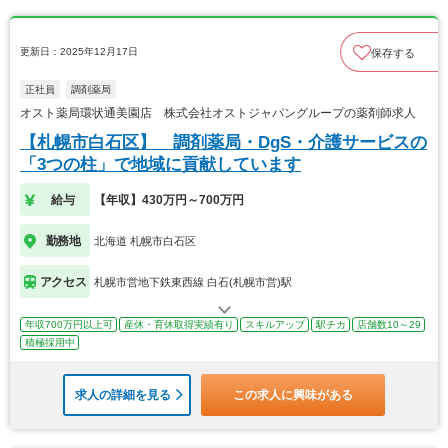
更新日：2025年12月17日
保存する
正社員
調剤薬局
オスト薬局環状通美園店 株式会社オストジャパングループの薬剤師求人
【札幌市白石区】 調剤薬局・DgS・介護サービスの
「3つの柱」で地域に貢献しています
給与
【年収】430万円～700万円
勤務地
北海道 札幌市白石区
アクセス
札幌市営地下鉄東西線 白石(札幌市営)駅
年収700万円以上可
産休・育休取得実績有り
スキルアップ
駅チカ
店舗数10～29
積極採用中
求人の詳細を見る
この求人に興味がある