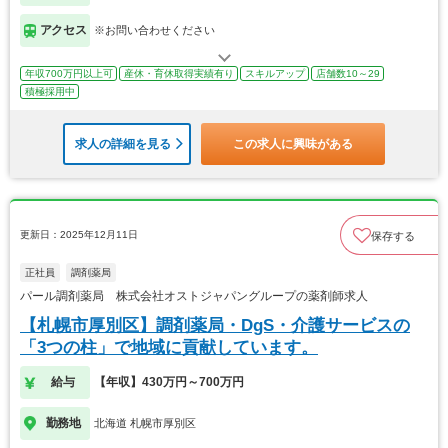
アクセス
※お問い合わせください
年収700万円以上可
産休・育休取得実績有り
スキルアップ
店舗数10～29
積極採用中
求人の詳細を見る
この求人に興味がある
更新日：2025年12月11日
保存する
正社員
調剤薬局
パール調剤薬局 株式会社オストジャパングループの薬剤師求人
【札幌市厚別区】調剤薬局・DgS・介護サービスの
「3つの柱」で地域に貢献しています。
給与
【年収】430万円～700万円
勤務地
北海道 札幌市厚別区