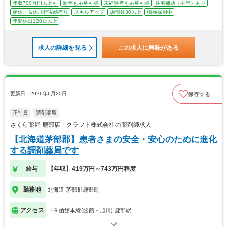
年収700万円以上可
新卒も応募可能
未経験者も応募可能
住宅補助（手当）あり
産休・育休取得実績有り
スキルアップ
店舗数30以上
積極採用中
年間休日120日以上
求人の詳細を見る
この求人に興味がある
更新日：2026年6月20日
保存する
正社員
調剤薬局
さくら薬局 鹿部店 クラフト株式会社の薬剤師求人
【北海道茅部郡】患者さまの安全・安心のために進化
する調剤薬局です
給与
【年収】419万円～743万円程度
勤務地
北海道 茅部郡鹿部町
アクセス
ＪＲ函館本線(函館－旭川) 鹿部駅