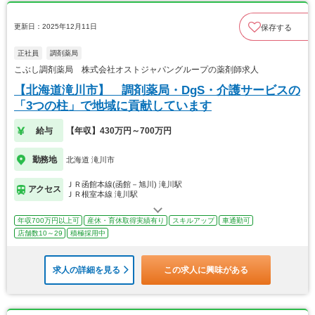
更新日：2025年12月11日
保存する
正社員
調剤薬局
こぶし調剤薬局 株式会社オストジャパングループの薬剤師求人
【北海道滝川市】 調剤薬局・DgS・介護サービスの
「3つの柱」で地域に貢献しています
給与
【年収】430万円～700万円
勤務地
北海道 滝川市
ＪＲ函館本線(函館－旭川) 滝川駅
アクセス
ＪＲ根室本線 滝川駅
年収700万円以上可
産休・育休取得実績有り
スキルアップ
車通勤可
店舗数10～29
積極採用中
求人の詳細を見る
この求人に興味がある