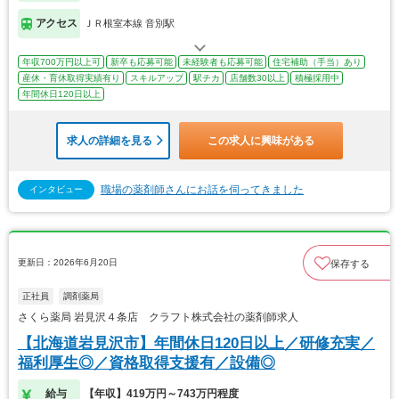
アクセス
ＪＲ根室本線 音別駅
年収700万円以上可
新卒も応募可能
未経験者も応募可能
住宅補助（手当）あり
産休・育休取得実績有り
スキルアップ
駅チカ
店舗数30以上
積極採用中
年間休日120日以上
求人の詳細を見る
この求人に興味がある
職場の薬剤師さんにお話を伺ってきました
インタビュー
更新日：2026年6月20日
保存する
正社員
調剤薬局
さくら薬局 岩見沢４条店 クラフト株式会社の薬剤師求人
【北海道岩見沢市】年間休日120日以上／研修充実／
福利厚生◎／資格取得支援有／設備◎
給与
【年収】419万円～743万円程度