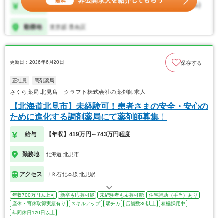
更新日：2026年6月20日
保存する
正社員
調剤薬局
さくら薬局 北見店 クラフト株式会社の薬剤師求人
【北海道北見市】未経験可！患者さまの安全・安心の
ために進化する調剤薬局にて薬剤師募集！
給与
【年収】419万円～743万円程度
勤務地
北海道 北見市
アクセス
ＪＲ石北本線 北見駅
年収700万円以上可
新卒も応募可能
未経験者も応募可能
住宅補助（手当）あり
産休・育休取得実績有り
スキルアップ
駅チカ
店舗数30以上
積極採用中
年間休日120日以上