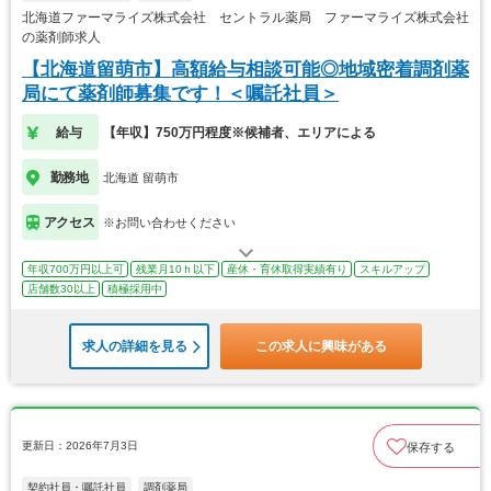
北海道ファーマライズ株式会社 セントラル薬局 ファーマライズ株式会社
の薬剤師求人
【北海道留萌市】高額給与相談可能◎地域密着調剤薬
局にて薬剤師募集です！＜嘱託社員＞
給与
【年収】750万円程度※候補者、エリアによる
勤務地
北海道 留萌市
アクセス
※お問い合わせください
年収700万円以上可
残業月10ｈ以下
産休・育休取得実績有り
スキルアップ
店舗数30以上
積極採用中
求人の詳細を見る
この求人に興味がある
更新日：2026年7月3日
保存する
契約社員・嘱託社員
調剤薬局