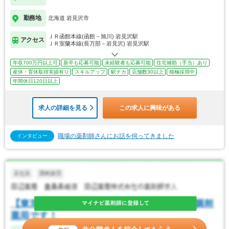
勤務地
北海道 岩見沢市
ＪＲ函館本線(函館－旭川) 岩見沢駅
アクセス
ＪＲ室蘭本線(長万部－岩見沢) 岩見沢駅
年収700万円以上可
新卒も応募可能
未経験者も応募可能
住宅補助（手当）あり
産休・育休取得実績有り
スキルアップ
駅チカ
店舗数30以上
積極採用中
年間休日120日以上
求人の詳細を見る
この求人に興味がある
職場の薬剤師さんにお話を伺ってきました
インタビュー