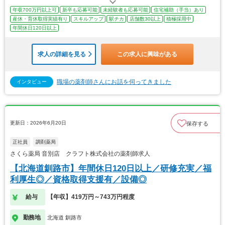
年収700万円以上可
新卒も応募可能
未経験者も応募可能
住宅補助（手当）あり
産休・育休取得実績有り
スキルアップ
駅チカ
店舗数30以上
積極採用中
年間休日120日以上
求人の詳細を見る
この求人に興味がある
職場の薬剤師さんにお話を伺ってきました
インタビュー
更新日：2026年6月20日
保存する
正社員
調剤薬局
さくら薬局 音別店 クラフト株式会社の薬剤師求人
【北海道釧路市】年間休日120日以上／研修充実／福
利厚生◎／資格取得支援有／設備◎
給与
【年収】419万円～743万円程度
勤務地
北海道 釧路市