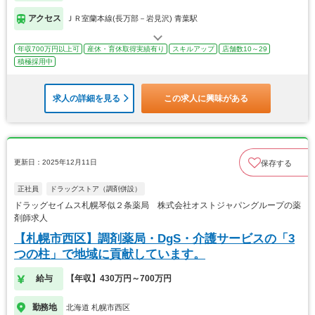
アクセス
ＪＲ室蘭本線(長万部－岩見沢) 青葉駅
年収700万円以上可
産休・育休取得実績有り
スキルアップ
店舗数10～29
積極採用中
求人の詳細を見る
この求人に興味がある
更新日：2025年12月11日
保存する
正社員
ドラッグストア（調剤併設）
ドラッグセイムス札幌琴似２条薬局 株式会社オストジャパングループの薬
剤師求人
【札幌市西区】調剤薬局・DgS・介護サービスの「3
つの柱」で地域に貢献しています。
給与
【年収】430万円～700万円
勤務地
北海道 札幌市西区