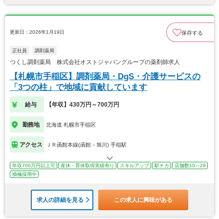
更新日：2026年1月19日
保存する
正社員
調剤薬局
つくし調剤薬局 株式会社オストジャパングループの薬剤師求人
【札幌市手稲区】調剤薬局・DgS・介護サービスの
「3つの柱」で地域に貢献しています
給与
【年収】430万円～700万円
勤務地
北海道 札幌市手稲区
アクセス
ＪＲ函館本線(函館－旭川) 手稲駅
年収700万円以上可
産休・育休取得実績有り
スキルアップ
駅チカ
店舗数10～29
積極採用中
求人の詳細を見る
この求人に興味がある