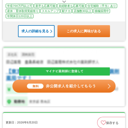
年収700万円以上可
新卒も応募可能
未経験者も応募可能
住宅補助（手当）あり
産休・育休取得実績有り
スキルアップ
駅チカ
店舗数30以上
積極採用中
年間休日120日以上
求人の詳細を見る
この求人に興味がある
更新日：2026年6月20日
保存する