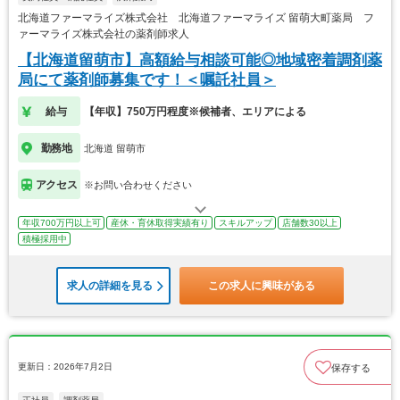
北海道ファーマライズ株式会社 北海道ファーマライズ 留萌大町薬局 フ
ァーマライズ株式会社の薬剤師求人
【北海道留萌市】高額給与相談可能◎地域密着調剤薬
局にて薬剤師募集です！＜嘱託社員＞
給与
【年収】750万円程度※候補者、エリアによる
勤務地
北海道 留萌市
アクセス
※お問い合わせください
年収700万円以上可
産休・育休取得実績有り
スキルアップ
店舗数30以上
積極採用中
求人の詳細を見る
この求人に興味がある
更新日：2026年7月2日
保存する