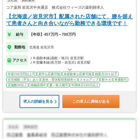
正社員
調剤薬局
コア薬局 岩見沢中央通店 株式会社ウィーズの薬剤師求人
【北海道／岩見沢市】配属された店舗にて、腰を据え
て患者さんと向き合いながら勤務できる環境です！
給与
【年収】457万円～700万円
勤務地
北海道 岩見沢市
ＪＲ函館本線(函館－旭川) 岩見沢駅
アクセス
ＪＲ室蘭本線(長万部－岩見沢) 岩見沢駅
年収700万円以上可
新卒も応募可能
未経験者も応募可能
残業月10ｈ以下
住宅補助（手当）あり
産休・育休取得実績有り
スキルアップ
駅チカ
車通勤可
店舗数30以上
積極採用中
夏～秋入職可
年間休日120日以上
求人の詳細を見る
この求人に興味がある