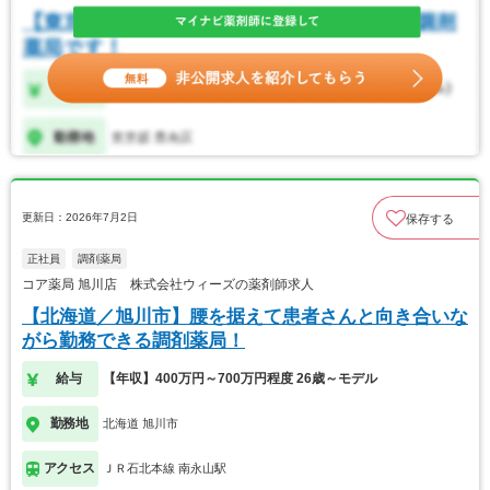
更新日：2026年7月2日
保存する
正社員
調剤薬局
コア薬局 旭川店 株式会社ウィーズの薬剤師求人
【北海道／旭川市】腰を据えて患者さんと向き合いな
がら勤務できる調剤薬局！
給与
【年収】400万円～700万円程度 26歳～モデル
勤務地
北海道 旭川市
アクセス
ＪＲ石北本線 南永山駅