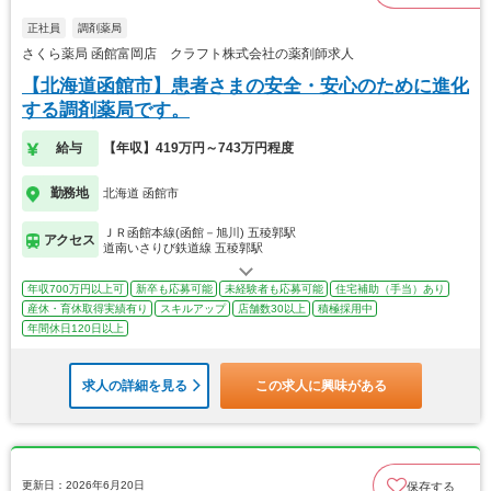
正社員
調剤薬局
さくら薬局 函館富岡店 クラフト株式会社の薬剤師求人
【北海道函館市】患者さまの安全・安心のために進化
する調剤薬局です。
給与
【年収】419万円～743万円程度
勤務地
北海道 函館市
ＪＲ函館本線(函館－旭川) 五稜郭駅
アクセス
道南いさりび鉄道線 五稜郭駅
年収700万円以上可
新卒も応募可能
未経験者も応募可能
住宅補助（手当）あり
産休・育休取得実績有り
スキルアップ
店舗数30以上
積極採用中
年間休日120日以上
求人の詳細を見る
この求人に興味がある
更新日：2026年6月20日
保存する