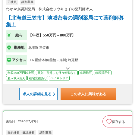
正社員
調剤薬局
わかやぎ調剤薬局 株式会社ソウキセイの薬剤師求人
【北海道三笠市】地域密着の調剤薬局にて薬剤師募
集！
給与
【年収】550万円～800万円
勤務地
北海道 三笠市
アクセス
ＪＲ函館本線(函館－旭川) 峰延駅
年収800万円以上可
原則、引越しを伴う転勤なし
車通勤可
積極採用中
夏～秋入職可
在宅業務あり
ハイキャリア
求人の詳細を見る
この求人に興味がある
更新日：2026年7月3日
保存する
契約社員・嘱託社員
調剤薬局