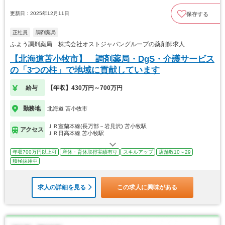
更新日：2025年12月11日
保存する
正社員
調剤薬局
ふよう調剤薬局 株式会社オストジャパングループの薬剤師求人
【北海道苫小牧市】 調剤薬局・DgS・介護サービス
の「3つの柱」で地域に貢献しています
給与
【年収】430万円～700万円
勤務地
北海道 苫小牧市
ＪＲ室蘭本線(長万部－岩見沢) 苫小牧駅
アクセス
ＪＲ日高本線 苫小牧駅
年収700万円以上可
産休・育休取得実績有り
スキルアップ
店舗数10～29
積極採用中
求人の詳細を見る
この求人に興味がある