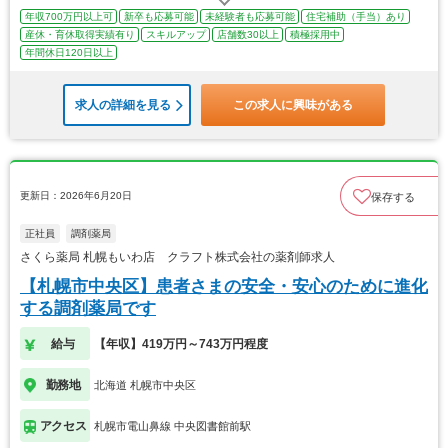
年収700万円以上可
新卒も応募可能
未経験者も応募可能
住宅補助（手当）あり
産休・育休取得実績有り
スキルアップ
店舗数30以上
積極採用中
年間休日120日以上
求人の詳細を見る
この求人に興味がある
更新日：2026年6月20日
保存する
正社員
調剤薬局
さくら薬局 札幌もいわ店 クラフト株式会社の薬剤師求人
【札幌市中央区】患者さまの安全・安心のために進化
する調剤薬局です
給与
【年収】419万円～743万円程度
勤務地
北海道 札幌市中央区
アクセス
札幌市電山鼻線 中央図書館前駅