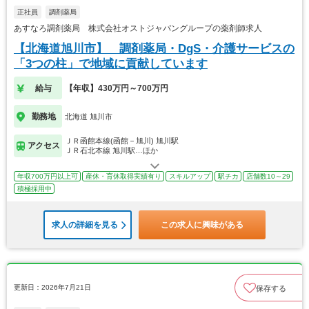
正社員
調剤薬局
あすなろ調剤薬局 株式会社オストジャパングループの薬剤師求人
【北海道旭川市】 調剤薬局・DgS・介護サービスの
「3つの柱」で地域に貢献しています
給与
【年収】430万円～700万円
勤務地
北海道 旭川市
ＪＲ函館本線(函館－旭川) 旭川駅
アクセス
ＪＲ石北本線 旭川駅…ほか
年収700万円以上可
産休・育休取得実績有り
スキルアップ
駅チカ
店舗数10～29
積極採用中
求人の詳細を見る
この求人に興味がある
更新日：2026年7月21日
保存する