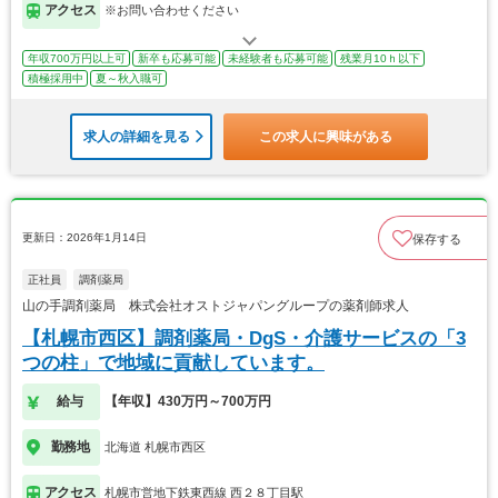
アクセス
※お問い合わせください
年収700万円以上可
新卒も応募可能
未経験者も応募可能
残業月10ｈ以下
積極採用中
夏～秋入職可
求人の詳細を見る
この求人に興味がある
更新日：2026年1月14日
保存する
正社員
調剤薬局
山の手調剤薬局 株式会社オストジャパングループの薬剤師求人
【札幌市西区】調剤薬局・DgS・介護サービスの「3
つの柱」で地域に貢献しています。
給与
【年収】430万円～700万円
勤務地
北海道 札幌市西区
アクセス
札幌市営地下鉄東西線 西２８丁目駅