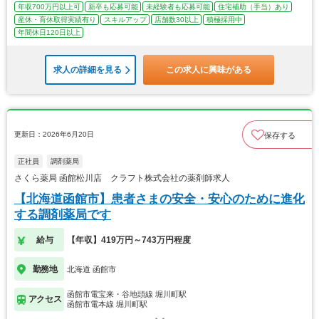
年収700万円以上可
新卒も応募可能
未経験者も応募可能
住宅補助（手当）あり
産休・育休取得実績有り
スキルアップ
店舗数30以上
積極採用中
年間休日120日以上
求人の詳細を見る
この求人に興味がある
更新日：2026年6月20日
保存する
正社員
調剤薬局
さくら薬局 函館松川店 クラフト株式会社の薬剤師求人
【北海道函館市】患者さまの安全・安心のために進化
する調剤薬局です
給与
【年収】419万円～743万円程度
勤務地
北海道 函館市
函館市電宝来・谷地頭線 堀川町駅
アクセス
函館市電本線 堀川町駅