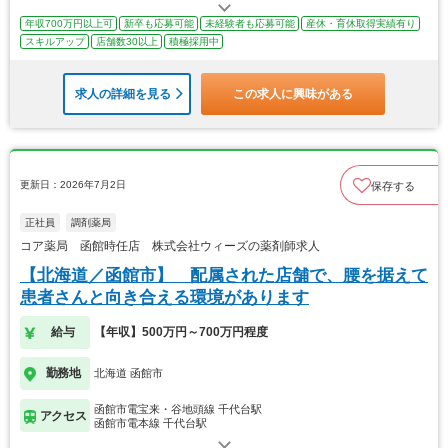
年収700万円以上可
新卒も応募可能
未経験者も応募可能
産休・育休取得実績有り
スキルアップ
店舗数30以上
積極採用中
求人の詳細を見る
この求人に興味がある
更新日：2026年7月2日
保存する
正社員
調剤薬局
コア薬局 函館時任店 株式会社ウィーズの薬剤師求人
【北海道／函館市】 配属された店舗で、腰を据えて
患者さんと向き合える環境があります
給与
【年収】500万円～700万円程度
勤務地
北海道 函館市
函館市電宝来・谷地頭線 千代台駅
アクセス
函館市電本線 千代台駅