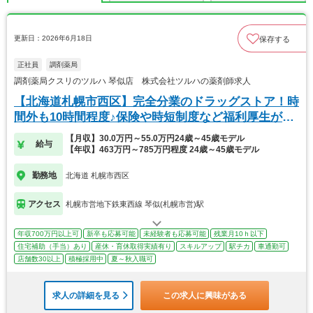
更新日：2026年6月18日
保存する
正社員
調剤薬局
調剤薬局クスリのツルハ 琴似店 株式会社ツルハの薬剤師求人
【北海道札幌市西区】完全分業のドラッグストア！時
間外も10時間程度♪保険や時短制度など福利厚生が充
実
【月収】30.0万円～55.0万円24歳～45歳モデル
給与
【年収】463万円～785万円程度 24歳～45歳モデル
勤務地
北海道 札幌市西区
アクセス
札幌市営地下鉄東西線 琴似(札幌市営)駅
年収700万円以上可
新卒も応募可能
未経験者も応募可能
残業月10ｈ以下
住宅補助（手当）あり
産休・育休取得実績有り
スキルアップ
駅チカ
車通勤可
店舗数30以上
積極採用中
夏～秋入職可
求人の詳細を見る
この求人に興味がある