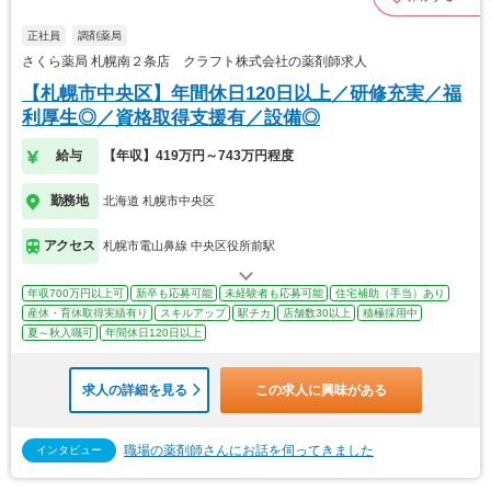
正社員
調剤薬局
さくら薬局 札幌南２条店 クラフト株式会社の薬剤師求人
【札幌市中央区】年間休日120日以上／研修充実／福
利厚生◎／資格取得支援有／設備◎
給与
【年収】419万円～743万円程度
勤務地
北海道 札幌市中央区
アクセス
札幌市電山鼻線 中央区役所前駅
年収700万円以上可
新卒も応募可能
未経験者も応募可能
住宅補助（手当）あり
産休・育休取得実績有り
スキルアップ
駅チカ
店舗数30以上
積極採用中
夏～秋入職可
年間休日120日以上
求人の詳細を見る
この求人に興味がある
職場の薬剤師さんにお話を伺ってきました
インタビュー