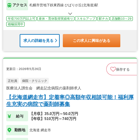
アクセス
札幌市営地下鉄東西線 ひばりが丘(北海道)駅
年収700万円以上可
産休・育休取得実績有り
スキルアップ
駅チカ
店舗数10～29
積極採用中
求人の詳細を見る
この求人に興味がある
更新日：2026年5月26日
保存する
正社員
病院・クリニック
医療法人讃生会 網走記念病院の薬剤師求人
【北海道網走市】定着率◎高額年収相談可能！福利厚
生充実の病院で薬剤師募集
【月収】35.0万円～50.0万円
給与
【年収】510万円～740万円
勤務地
北海道 網走市