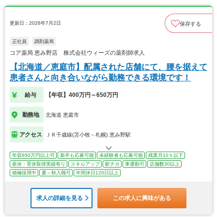
更新日：2026年7月2日
保存する
正社員
調剤薬局
コア薬局 恵み野店 株式会社ウィーズの薬剤師求人
【北海道／恵庭市】配属された店舗にて、腰を据えて
患者さんと向き合いながら勤務できる環境です！
給与
【年収】400万円～650万円
勤務地
北海道 恵庭市
アクセス
ＪＲ千歳線(苫小牧－札幌) 恵み野駅
年収650万円以上可
新卒も応募可能
未経験者も応募可能
残業月10ｈ以下
産休・育休取得実績有り
スキルアップ
駅チカ
車通勤可
店舗数30以上
積極採用中
夏～秋入職可
年間休日120日以上
求人の詳細を見る
この求人に興味がある