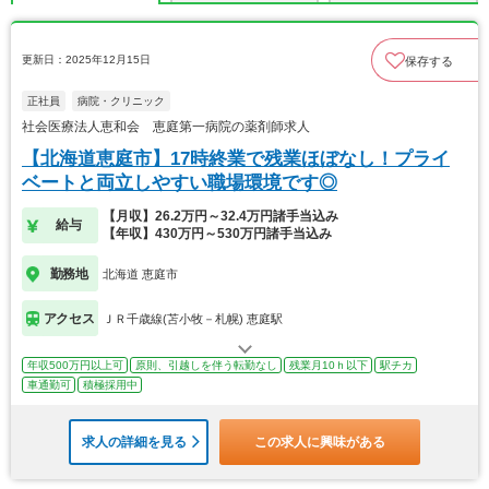
更新日：2025年12月15日
保存する
正社員
病院・クリニック
社会医療法人恵和会 恵庭第一病院の薬剤師求人
【北海道恵庭市】17時終業で残業ほぼなし！プライ
ベートと両立しやすい職場環境です◎
【月収】26.2万円～32.4万円諸手当込み
給与
【年収】430万円～530万円諸手当込み
勤務地
北海道 恵庭市
アクセス
ＪＲ千歳線(苫小牧－札幌) 恵庭駅
年収500万円以上可
原則、引越しを伴う転勤なし
残業月10ｈ以下
駅チカ
車通勤可
積極採用中
求人の詳細を見る
この求人に興味がある