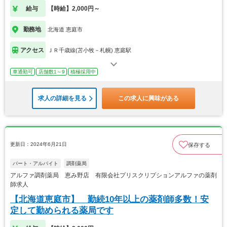
給与
【時給】2,000円～
勤務地
北海道 恵庭市
アクセス
ＪＲ千歳線(苫小牧－札幌) 恵庭駅
車通勤可
店舗数1～9
積極採用中
求人の詳細を見る
この求人に興味がある
更新日：2024年6月21日
保存する
パート・アルバイト
調剤薬局
アルファ調剤薬局 恵み野店 有限会社プリスクリプションアルファの薬剤
師求人
【北海道恵庭市】 勤続10年以上の薬剤師多数！安
定して勤められる薬局です