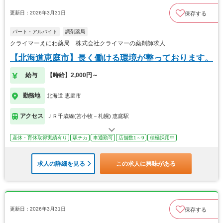
更新日：2026年3月31日
保存する
パート・アルバイト
調剤薬局
クライマーえにわ薬局 株式会社クライマーの薬剤師求人
【北海道恵庭市】長く働ける環境が整っております。
給与
【時給】2,000円～
勤務地
北海道 恵庭市
アクセス
ＪＲ千歳線(苫小牧－札幌) 恵庭駅
産休・育休取得実績有り
駅チカ
車通勤可
店舗数1～9
積極採用中
求人の詳細を見る
この求人に興味がある
更新日：2026年3月31日
保存する