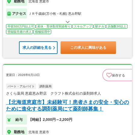
勤務地
北海道 恵庭市
アクセス
ＪＲ千歳線(苫小牧－札幌) 恵み野駅
年収500万円以上可
産休・育休取得実績有り
スキルアップ
駅チカ
店舗数30以上
登録販売者の求人
積極採用中
求人の詳細を見る
この求人に興味がある
更新日：2026年6月13日
保存する
パート・アルバイト
調剤薬局
さくら薬局 恵庭恵み野店 クラフト株式会社の薬剤師求人
【北海道恵庭市】未経験可！患者さまの安全・安心の
ために進化する調剤薬局にて薬剤師募集！
給与
【時給】2,000円～2,200円
勤務地
北海道 恵庭市