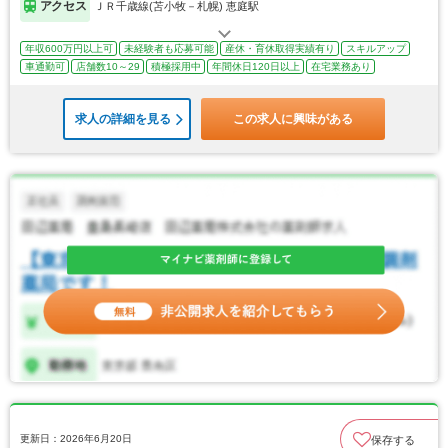
アクセス
ＪＲ千歳線(苫小牧－札幌) 恵庭駅
年収600万円以上可
未経験者も応募可能
産休・育休取得実績有り
スキルアップ
車通勤可
店舗数10～29
積極採用中
年間休日120日以上
在宅業務あり
求人の詳細を見る
この求人に興味がある
更新日：2026年6月20日
保存する