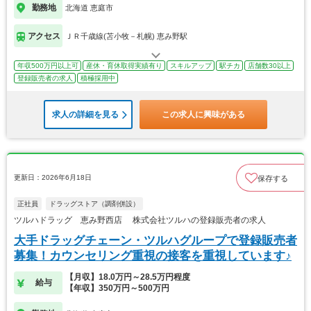
勤務地
北海道 恵庭市
アクセス
ＪＲ千歳線(苫小牧－札幌) 恵み野駅
年収500万円以上可
産休・育休取得実績有り
スキルアップ
駅チカ
店舗数30以上
登録販売者の求人
積極採用中
求人の詳細を見る
この求人に興味がある
更新日：2026年6月18日
保存する
正社員
ドラッグストア（調剤併設）
ツルハドラッグ 恵み野西店 株式会社ツルハの登録販売者の求人
大手ドラッグチェーン・ツルハグループで登録販売者
募集！カウンセリング重視の接客を重視しています♪
【月収】18.0万円～28.5万円程度
給与
【年収】350万円～500万円