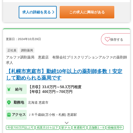
求人の詳細を見る
この求人に興味がある
更新日：2024年10月29日
保存する
正社員
調剤薬局
アルファ調剤薬局 恵庭店 有限会社プリスクリプションアルファの薬剤師
求人
【札幌市恵庭市】勤続10年以上の薬剤師多数！安定
して勤められる薬局です
【月収】33.0万円～58.3万円程度
給与
【年収】400万円～700万円
勤務地
北海道 恵庭市
アクセス
ＪＲ千歳線(苫小牧－札幌) 恵庭駅
年収700万円以上可
残業月10ｈ以下
駅チカ
車通勤可
店舗数1～9
積極採用中