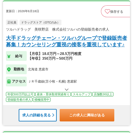
更新日：2026年6月18日
保存する
正社員
ドラッグストア（OTCのみ）
ツルハドラッグ 美咲野店 株式会社ツルハの登録販売者の求人
大手ドラッグチェーン・ツルハグループで登録販売者
募集！カウンセリング重視の接客を重視しています♪
【月収】18.0万円～28.5万円程度
給与
【年収】350万円～500万円
勤務地
北海道 恵庭市
アクセス
ＪＲ千歳線(苫小牧－札幌) 恵庭駅
年収500万円以上可
産休・育休取得実績有り
スキルアップ
店舗数30以上
登録販売者の求人
積極採用中
求人の詳細を見る
この求人に興味がある