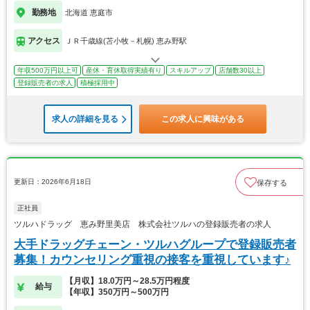
勤務地
北海道 恵庭市
アクセス
ＪＲ千歳線(苫小牧－札幌) 恵み野駅
年収500万円以上可
産休・育休取得実績有り
スキルアップ
店舗数30以上
登録販売者の求人
積極採用中
求人の詳細を見る
この求人に興味がある
更新日：2026年6月18日
保存する
正社員
ツルハドラッグ 恵み野里美店 株式会社ツルハの登録販売者の求人
大手ドラッグチェーン・ツルハグループで登録販売者
募集！カウンセリング重視の接客を重視しています♪
【月収】18.0万円～28.5万円程度
給与
【年収】350万円～500万円