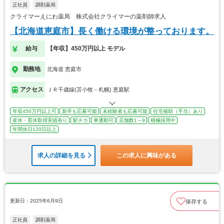
正社員
調剤薬局
クライマーえにわ薬局 株式会社クライマーの薬剤師求人
【北海道恵庭市】長く働ける環境が整っております。
給与
【年収】450万円以上 モデル
勤務地
北海道 恵庭市
アクセス
ＪＲ千歳線(苫小牧－札幌) 恵庭駅
年収450万円以上可
新卒も応募可能
未経験者も応募可能
住宅補助（手当）あり
産休・育休取得実績有り
駅チカ
車通勤可
店舗数1～9
積極採用中
年間休日120日以上
求人の詳細を見る
この求人に興味がある
更新日：2025年6月9日
保存する
正社員
調剤薬局