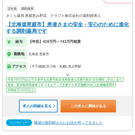
正社員
調剤薬局
さくら薬局 恵庭恵み野店 クラフト株式会社の薬剤師求人
【北海道恵庭市】患者さまの安全・安心のために進化
する調剤薬局です
給与
【年収】419万円～743万円程度
勤務地
北海道 恵庭市
アクセス
ＪＲ千歳線(苫小牧－札幌) 恵み野駅
年収700万円以上可
新卒も応募可能
未経験者も応募可能
住宅補助（手当）あり
産休・育休取得実績有り
スキルアップ
駅チカ
店舗数30以上
積極採用中
年間休日120日以上
求人の詳細を見る
この求人に興味がある
職場の薬剤師さんにお話を伺ってきました
インタビュー