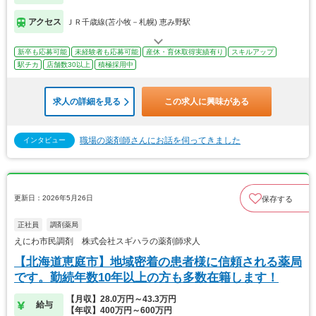
アクセス
ＪＲ千歳線(苫小牧－札幌) 恵み野駅
新卒も応募可能
未経験者も応募可能
産休・育休取得実績有り
スキルアップ
駅チカ
店舗数30以上
積極採用中
求人の詳細を見る
この求人に興味がある
職場の薬剤師さんにお話を伺ってきました
インタビュー
更新日：2026年5月26日
保存する
正社員
調剤薬局
えにわ市民調剤 株式会社スギハラの薬剤師求人
【北海道恵庭市】地域密着の患者様に信頼される薬局
です。勤続年数10年以上の方も多数在籍します！
【月収】28.0万円～43.3万円
給与
【年収】400万円～600万円