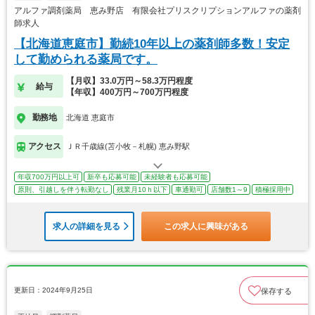
アルファ調剤薬局 恵み野店 有限会社プリスクリプションアルファの薬剤
師求人
【北海道恵庭市】勤続10年以上の薬剤師多数！安定
して勤められる薬局です。
【月収】33.0万円～58.3万円程度
給与
【年収】400万円～700万円程度
勤務地
北海道 恵庭市
アクセス
ＪＲ千歳線(苫小牧－札幌) 恵み野駅
年収700万円以上可
新卒も応募可能
未経験者も応募可能
原則、引越しを伴う転勤なし
残業月10ｈ以下
車通勤可
店舗数1～9
積極採用中
求人の詳細を見る
この求人に興味がある
更新日：2024年9月25日
保存する