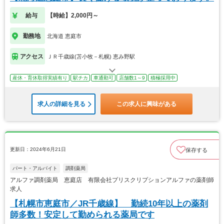
給与
【時給】2,000円～
勤務地
北海道 恵庭市
アクセス
ＪＲ千歳線(苫小牧－札幌) 恵み野駅
産休・育休取得実績有り
駅チカ
車通勤可
店舗数1～9
積極採用中
求人の詳細を見る
この求人に興味がある
更新日：2024年6月21日
保存する
パート・アルバイト
調剤薬局
アルファ調剤薬局 恵庭店 有限会社プリスクリプションアルファの薬剤師
求人
【札幌市恵庭市／JR千歳線】 勤続10年以上の薬剤
師多数！安定して勤められる薬局です