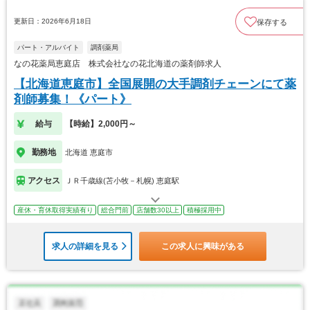
更新日：2026年6月18日
保存する
パート・アルバイト
調剤薬局
なの花薬局恵庭店 株式会社なの花北海道の薬剤師求人
【北海道恵庭市】全国展開の大手調剤チェーンにて薬
剤師募集！《パート》
給与
【時給】2,000円～
勤務地
北海道 恵庭市
アクセス
ＪＲ千歳線(苫小牧－札幌) 恵庭駅
産休・育休取得実績有り
総合門前
店舗数30以上
積極採用中
求人の詳細を見る
この求人に興味がある