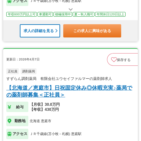
アクセス
ＪＲ千歳線(苫小牧－札幌) 恵庭駅
年収600万円以上可
車通勤可
積極採用中
夏～秋入職可
年間休日120日以上
求人の詳細を見る
この求人に興味がある
更新日：2026年4月7日
保存する
正社員
調剤薬局
すずらん調剤薬局 有限会社ユウセイファルマーの薬剤師求人
【北海道／恵庭市】日祝固定休み◎休暇充実♪薬局で
の薬剤師募集＜正社員＞
【月収】30.0万円
給与
【年収】430万円
勤務地
北海道 恵庭市
アクセス
ＪＲ千歳線(苫小牧－札幌) 恵庭駅