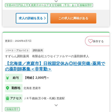
年収400万円以上可
残業月10ｈ以下
住宅補助（手当）あり
積極採用中
求人の詳細を見る
この求人に興味がある
更新日：2026年4月7日
保存する
パート・アルバイト
調剤薬局
すずらん調剤薬局 有限会社ユウセイファルマーの薬剤師求人
【北海道／恵庭市】日祝固定休み◎社保完備♪薬局で
の薬剤師募集＜非常勤＞
給与
【時給】2,000円～
勤務地
北海道 恵庭市
アクセス
ＪＲ千歳線(苫小牧－札幌) 恵庭駅
積極採用中