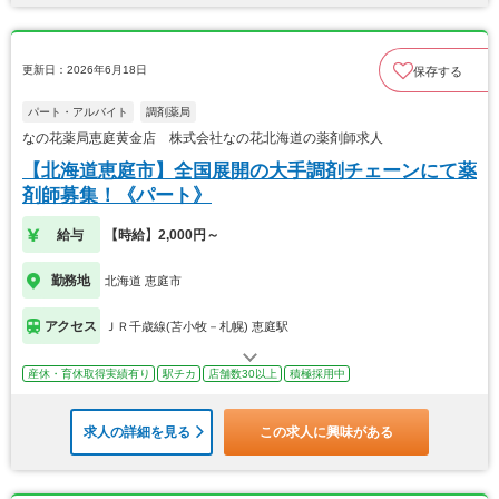
更新日：2026年6月18日
保存する
パート・アルバイト
調剤薬局
なの花薬局恵庭黄金店 株式会社なの花北海道の薬剤師求人
【北海道恵庭市】全国展開の大手調剤チェーンにて薬
剤師募集！《パート》
給与
【時給】2,000円～
勤務地
北海道 恵庭市
アクセス
ＪＲ千歳線(苫小牧－札幌) 恵庭駅
産休・育休取得実績有り
駅チカ
店舗数30以上
積極採用中
求人の詳細を見る
この求人に興味がある