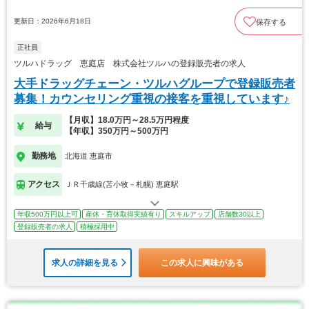
更新日：2026年6月18日
保存する
正社員
ツルハドラッグ 恵庭店 株式会社ツルハの登録販売者の求人
大手ドラッグチェーン・ツルハグループで登録販売者
募集！カウンセリング重視の接客を重視しています♪
【月収】18.0万円～28.5万円程度
給与
【年収】350万円～500万円
勤務地
北海道 恵庭市
アクセス
ＪＲ千歳線(苫小牧－札幌) 恵庭駅
年収500万円以上可
産休・育休取得実績有り
スキルアップ
店舗数30以上
登録販売者の求人
積極採用中
求人の詳細を見る
この求人に興味がある