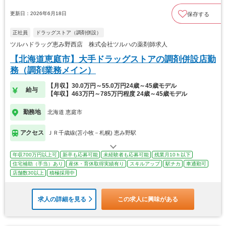
更新日：2026年6月18日
保存する
正社員
ドラッグストア（調剤併設）
ツルハドラッグ恵み野西店 株式会社ツルハの薬剤師求人
【北海道恵庭市】大手ドラッグストアの調剤併設店勤
務（調剤業務メイン）
【月収】30.0万円～55.0万円24歳～45歳モデル
給与
【年収】463万円～785万円程度 24歳～45歳モデル
勤務地
北海道 恵庭市
アクセス
ＪＲ千歳線(苫小牧－札幌) 恵み野駅
年収700万円以上可
新卒も応募可能
未経験者も応募可能
残業月10ｈ以下
住宅補助（手当）あり
産休・育休取得実績有り
スキルアップ
駅チカ
車通勤可
店舗数30以上
積極採用中
求人の詳細を見る
この求人に興味がある