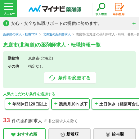
!
安心・安全な転職サポートの提供に努めます。
薬剤師の求人・転職TOP
北海道の薬剤師求人
恵庭市(北海道)の薬剤師求人・転職・募集一
恵庭市(北海道)の薬剤師求人・転職情報一覧
勤務地
恵庭市(北海道)
その他
指定なし
条件を変更する
人気のこだわり条件を追加する
年間休日120日以上
残業月10ｈ以下
土日休み（相談可含
33
件の薬剤師求人
※ 非公開求人を除く
おすすめ順
新着順
給与順