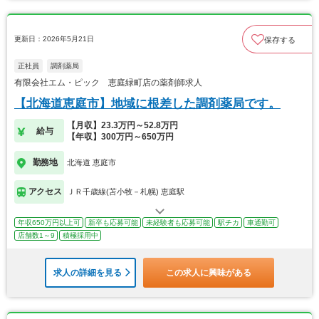
更新日：2026年5月21日
保存する
正社員
調剤薬局
有限会社エム・ピック 恵庭緑町店の薬剤師求人
【北海道恵庭市】地域に根差した調剤薬局です。
【月収】23.3万円～52.8万円
給与
【年収】300万円～650万円
勤務地
北海道 恵庭市
アクセス
ＪＲ千歳線(苫小牧－札幌) 恵庭駅
年収650万円以上可
新卒も応募可能
未経験者も応募可能
駅チカ
車通勤可
店舗数1～9
積極採用中
求人の詳細を見る
この求人に興味がある