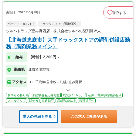
更新日：2026年6月18日
保存する
パート・アルバイト
ドラッグストア（調剤併設）
ツルハドラッグ恵み野西店 株式会社ツルハの薬剤師求人
【北海道恵庭市】大手ドラッグストアの調剤併設店勤
務（調剤業務メイン）
給与
【時給】2,200円～
勤務地
北海道 恵庭市
アクセス
ＪＲ千歳線(苫小牧－札幌) 恵み野駅
新卒も応募可能
未経験者も応募可能
残業月10ｈ以下
産休・育休取得実績有り
スキルアップ
駅チカ
車通勤可
店舗数30以上
積極採用中
求人の詳細を見る
この求人に興味がある