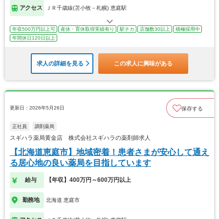
アクセス
ＪＲ千歳線(苫小牧－札幌) 恵庭駅
年収500万円以上可
産休・育休取得実績有り
駅チカ
店舗数30以上
積極採用中
年間休日120日以上
求人の詳細を見る
この求人に興味がある
更新日：2026年5月26日
保存する
正社員
調剤薬局
スギハラ薬局黄金店 株式会社スギハラの薬剤師求人
【北海道恵庭市】地域密着！患者さまが安心して通え
る居心地の良い薬局を目指しています
給与
【年収】400万円～600万円以上
勤務地
北海道 恵庭市