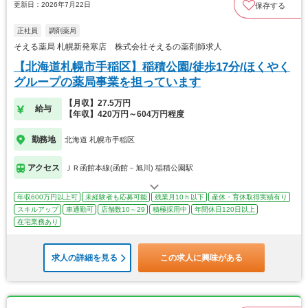
更新日：2026年7月22日
保存する
正社員
調剤薬局
そえる薬局 札幌新発寒店 株式会社そえるの薬剤師求人
【北海道札幌市手稲区】稲積公園/徒歩17分/ほくやく
グループの薬局事業を担っています
【月収】27.5万円
給与
【年収】420万円～604万円程度
勤務地
北海道 札幌市手稲区
アクセス
ＪＲ函館本線(函館－旭川) 稲積公園駅
年収600万円以上可
未経験者も応募可能
残業月10ｈ以下
産休・育休取得実績有り
スキルアップ
車通勤可
店舗数10～29
積極採用中
年間休日120日以上
在宅業務あり
求人の詳細を見る
この求人に興味がある