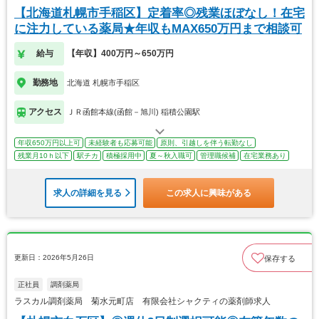
【北海道札幌市手稲区】定着率◎残業ほぼなし！在宅
に注力している薬局★年収もMAX650万円まで相談可
給与
【年収】400万円～650万円
勤務地
北海道 札幌市手稲区
アクセス
ＪＲ函館本線(函館－旭川) 稲積公園駅
年収650万円以上可
未経験者も応募可能
原則、引越しを伴う転勤なし
残業月10ｈ以下
駅チカ
積極採用中
夏～秋入職可
管理職候補
在宅業務あり
求人の詳細を見る
この求人に興味がある
更新日：2026年5月26日
保存する
正社員
調剤薬局
ラスカル調剤薬局 菊水元町店 有限会社シャクティの薬剤師求人