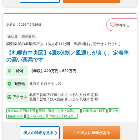
更新日：2026年5月26日
保存する
正社員
調剤薬局
調剤薬局の薬剤師求人（法人名非公開 ※詳細はお問合せください）
【札幌市中央区】4週8休制／風通しが良く、定着率
の高い薬局です
給与
【年収】420万円～630万円
勤務地
北海道 札幌市中央区
札幌市営地下鉄南北線 さっぽろ(札幌市営)駅
アクセス
札幌市営地下鉄東豊線 さっぽろ(札幌市営)駅
年収600万円以上可
原則、引越しを伴う転勤なし
残業月10ｈ以下
駅チカ
積極採用中
夏～秋入職可
年間休日120日以上
求人の詳細を見る
この求人に興味がある