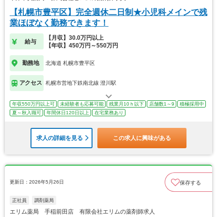
【札幌市豊平区】完全週休二日制★小児科メインで残
業ほぼなく勤務できます！
【月収】30.0万円以上
給与
【年収】450万円～550万円
勤務地
北海道 札幌市豊平区
アクセス
札幌市営地下鉄南北線 澄川駅
年収550万円以上可
未経験者も応募可能
残業月10ｈ以下
店舗数1～9
積極採用中
夏～秋入職可
年間休日120日以上
在宅業務あり
求人の詳細を見る
この求人に興味がある
更新日：2026年5月26日
保存する
正社員
調剤薬局
エリム薬局 手稲前田店 有限会社エリムの薬剤師求人