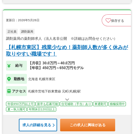
更新日：2026年5月26日
保存する
正社員
調剤薬局
調剤薬局の薬剤師求人（法人名非公開 ※詳細はお問合せください）
【札幌市東区】残業少なめ！薬剤師人数が多く休みが
取りやすい職場です！
【月収】30.0万円～40.0万円
給与
【年収】450万円～650万円モデル
勤務地
北海道 札幌市東区
アクセス
札幌市営地下鉄東豊線 元町(札幌)駅
年収650万円以上可
新卒も応募可能
住宅補助（手当）あり
車通勤可
積極採用中
夏～秋入職可
年間休日120日以上
求人の詳細を見る
この求人に興味がある