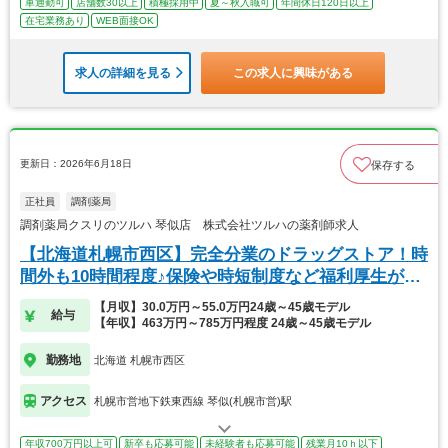
車通勤可
店舗数30以上
積極採用中
夏～秋入職可
年間休日120日以上
在宅業務あり
WEB面接OK
求人の詳細を見る
この求人に興味がある
更新日：2026年6月18日
保存する
正社員
調剤薬局
調剤薬局クスリのツルハ 琴似店 株式会社ツルハの薬剤師求人
【北海道札幌市西区】完全分業のドラッグストア！時
間外も10時間程度♪保険や時短制度など福利厚生が充
実
【月収】30.0万円～55.0万円24歳～45歳モデル
給与
【年収】463万円～785万円程度 24歳～45歳モデル
勤務地
北海道 札幌市西区
アクセス
札幌市営地下鉄東西線 琴似(札幌市営)駅
年収700万円以上可
新卒も応募可能
未経験者も応募可能
残業月10ｈ以下