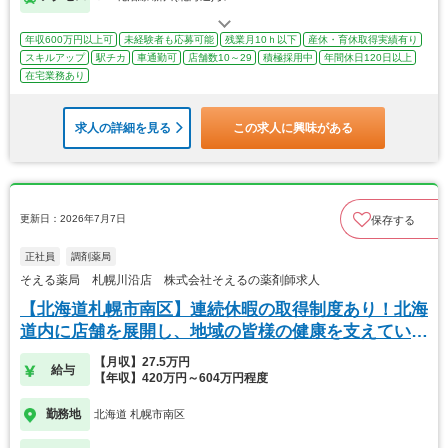
年収600万円以上可
未経験者も応募可能
残業月10ｈ以下
産休・育休取得実績有り
スキルアップ
駅チカ
車通勤可
店舗数10～29
積極採用中
年間休日120日以上
在宅業務あり
求人の詳細を見る
この求人に興味がある
更新日：2026年7月7日
保存する
正社員
調剤薬局
そえる薬局 札幌川沿店 株式会社そえるの薬剤師求人
【北海道札幌市南区】連続休暇の取得制度あり！北海
道内に店舗を展開し、地域の皆様の健康を支えていま
す
【月収】27.5万円
給与
【年収】420万円～604万円程度
勤務地
北海道 札幌市南区