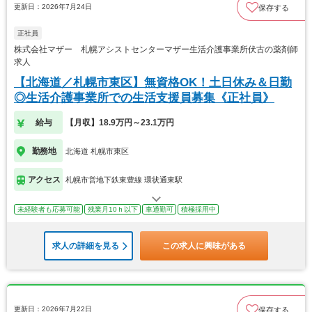
更新日：2026年7月24日
保存する
正社員
株式会社マザー 札幌アシストセンターマザー生活介護事業所伏古の薬剤師
求人
【北海道／札幌市東区】無資格OK！土日休み＆日勤
◎生活介護事業所での生活支援員募集《正社員》
給与
【月収】18.9万円～23.1万円
勤務地
北海道 札幌市東区
アクセス
札幌市営地下鉄東豊線 環状通東駅
未経験者も応募可能
残業月10ｈ以下
車通勤可
積極採用中
求人の詳細を見る
この求人に興味がある
更新日：2026年7月22日
保存する