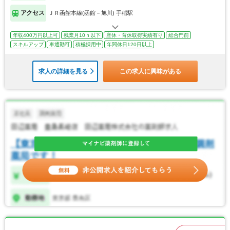
アクセス
ＪＲ函館本線(函館－旭川) 手稲駅
年収400万円以上可
残業月10ｈ以下
産休・育休取得実績有り
総合門前
スキルアップ
車通勤可
積極採用中
年間休日120日以上
求人の詳細を見る
この求人に興味がある