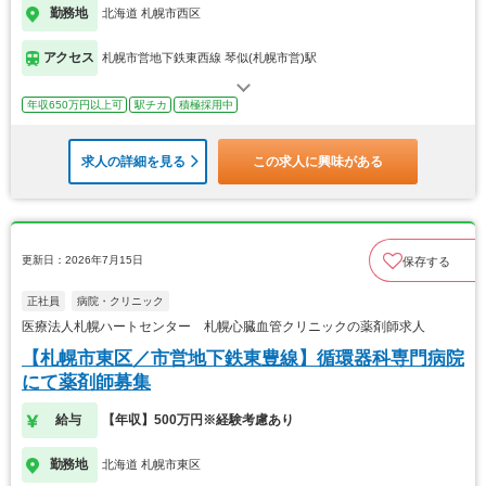
勤務地
北海道 札幌市西区
アクセス
札幌市営地下鉄東西線 琴似(札幌市営)駅
年収650万円以上可
駅チカ
積極採用中
求人の詳細を見る
この求人に興味がある
更新日：2026年7月15日
保存する
正社員
病院・クリニック
医療法人札幌ハートセンター 札幌心臓血管クリニックの薬剤師求人
【札幌市東区／市営地下鉄東豊線】循環器科専門病院
にて薬剤師募集
給与
【年収】500万円※経験考慮あり
勤務地
北海道 札幌市東区