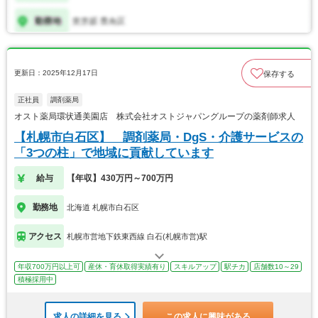
更新日：2025年12月17日
保存する
正社員
調剤薬局
オスト薬局環状通美園店 株式会社オストジャパングループの薬剤師求人
【札幌市白石区】 調剤薬局・DgS・介護サービスの
「3つの柱」で地域に貢献しています
給与
【年収】430万円～700万円
勤務地
北海道 札幌市白石区
アクセス
札幌市営地下鉄東西線 白石(札幌市営)駅
年収700万円以上可
産休・育休取得実績有り
スキルアップ
駅チカ
店舗数10～29
積極採用中
求人の詳細を見る
この求人に興味がある