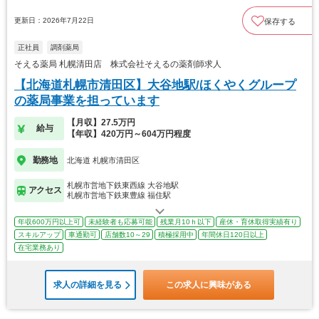
更新日：2026年7月22日
保存する
正社員
調剤薬局
そえる薬局 札幌清田店 株式会社そえるの薬剤師求人
【北海道札幌市清田区】大谷地駅/ほくやくグループ
の薬局事業を担っています
【月収】27.5万円
給与
【年収】420万円～604万円程度
勤務地
北海道 札幌市清田区
札幌市営地下鉄東西線 大谷地駅
アクセス
札幌市営地下鉄東豊線 福住駅
年収600万円以上可
未経験者も応募可能
残業月10ｈ以下
産休・育休取得実績有り
スキルアップ
車通勤可
店舗数10～29
積極採用中
年間休日120日以上
在宅業務あり
求人の詳細を見る
この求人に興味がある