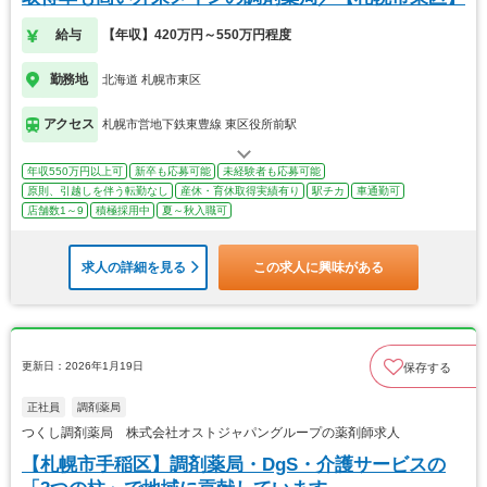
給与
【年収】420万円～550万円程度
勤務地
北海道 札幌市東区
アクセス
札幌市営地下鉄東豊線 東区役所前駅
年収550万円以上可
新卒も応募可能
未経験者も応募可能
原則、引越しを伴う転勤なし
産休・育休取得実績有り
駅チカ
車通勤可
店舗数1～9
積極採用中
夏～秋入職可
求人の詳細を見る
この求人に興味がある
更新日：2026年1月19日
保存する
正社員
調剤薬局
つくし調剤薬局 株式会社オストジャパングループの薬剤師求人
【札幌市手稲区】調剤薬局・DgS・介護サービスの