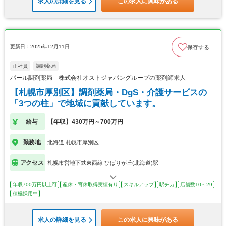
求人の詳細を見る
この求人に興味がある
更新日：2025年12月11日
保存する
正社員
調剤薬局
パール調剤薬局 株式会社オストジャパングループの薬剤師求人
【札幌市厚別区】調剤薬局・DgS・介護サービスの
「3つの柱」で地域に貢献しています。
給与
【年収】430万円～700万円
勤務地
北海道 札幌市厚別区
アクセス
札幌市営地下鉄東西線 ひばりが丘(北海道)駅
年収700万円以上可
産休・育休取得実績有り
スキルアップ
駅チカ
店舗数10～29
積極採用中
求人の詳細を見る
この求人に興味がある