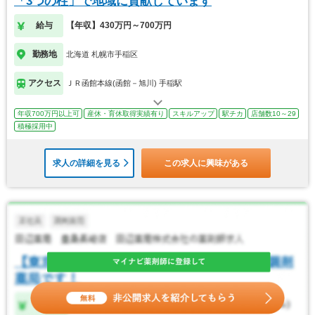
「3つの柱」で地域に貢献しています
給与
【年収】430万円～700万円
勤務地
北海道 札幌市手稲区
アクセス
ＪＲ函館本線(函館－旭川) 手稲駅
年収700万円以上可
産休・育休取得実績有り
スキルアップ
駅チカ
店舗数10～29
積極採用中
求人の詳細を見る
この求人に興味がある