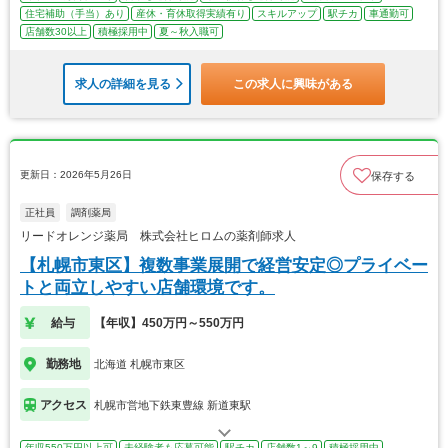
住宅補助（手当）あり
産休・育休取得実績有り
スキルアップ
駅チカ
車通勤可
店舗数30以上
積極採用中
夏～秋入職可
求人の詳細を見る
この求人に興味がある
更新日：2026年5月26日
保存する
正社員
調剤薬局
リードオレンジ薬局 株式会社ヒロムの薬剤師求人
【札幌市東区】複数事業展開で経営安定◎プライベー
トと両立しやすい店舗環境です。
給与
【年収】450万円～550万円
勤務地
北海道 札幌市東区
アクセス
札幌市営地下鉄東豊線 新道東駅
年収550万円以上可
未経験者も応募可能
駅チカ
店舗数1～9
積極採用中