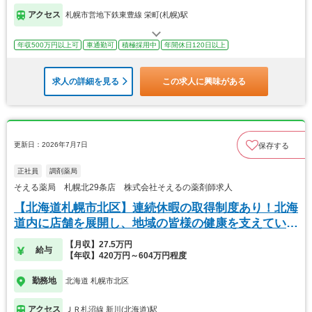
アクセス
札幌市営地下鉄東豊線 栄町(札幌)駅
年収500万円以上可
車通勤可
積極採用中
年間休日120日以上
求人の詳細を見る
この求人に興味がある
更新日：2026年7月7日
保存する
正社員
調剤薬局
そえる薬局 札幌北29条店 株式会社そえるの薬剤師求人
【北海道札幌市北区】連続休暇の取得制度あり！北海
道内に店舗を展開し、地域の皆様の健康を支えていま
す
【月収】27.5万円
給与
【年収】420万円～604万円程度
勤務地
北海道 札幌市北区
アクセス
ＪＲ札沼線 新川(北海道)駅