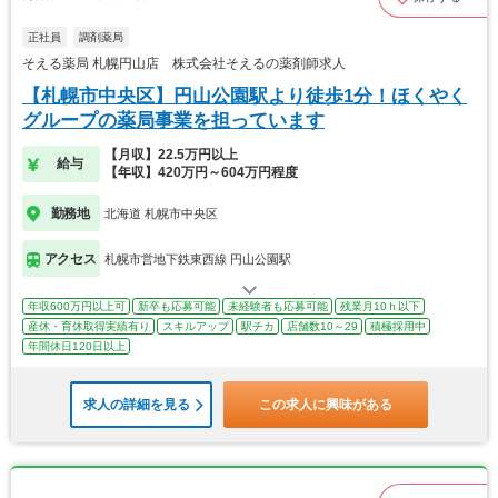
正社員
調剤薬局
そえる薬局 札幌円山店 株式会社そえるの薬剤師求人
【札幌市中央区】円山公園駅より徒歩1分！ほくやく
グループの薬局事業を担っています
【月収】22.5万円以上
給与
【年収】420万円～604万円程度
勤務地
北海道 札幌市中央区
アクセス
札幌市営地下鉄東西線 円山公園駅
年収600万円以上可
新卒も応募可能
未経験者も応募可能
残業月10ｈ以下
産休・育休取得実績有り
スキルアップ
駅チカ
店舗数10～29
積極採用中
年間休日120日以上
求人の詳細を見る
この求人に興味がある