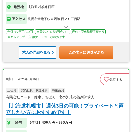
勤務地
北海道 札幌市西区
アクセス
札幌市営地下鉄東西線 西２８丁目駅
年収700万円以上可
土日休み（相談可含む）
産休・育休取得実績有り
スキルアップ
店舗数10～29
積極採用中
求人の詳細を見る
この求人に興味がある
更新日：2025年5月16日
保存する
正社員
契約社員・嘱託社員
調剤薬局
有限会社ニード 健康いちばん 宮の沢店の薬剤師求人
【北海道札幌市】週休3日の可能！プライベートと両
立したい方におすすめです！
給与
【年収】400万円～550万円