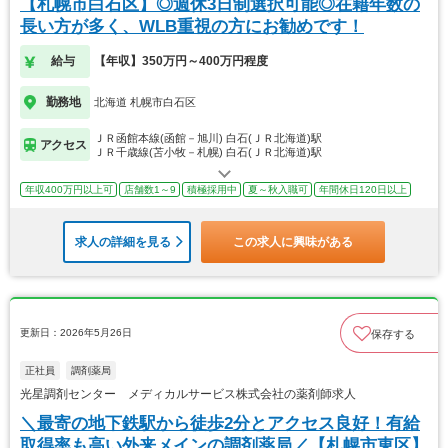
【札幌市白石区】◎週休3日制選択可能◎在籍年数の
長い方が多く、WLB重視の方にお勧めです！
給与
【年収】350万円～400万円程度
勤務地
北海道 札幌市白石区
ＪＲ函館本線(函館－旭川) 白石(ＪＲ北海道)駅
アクセス
ＪＲ千歳線(苫小牧－札幌) 白石(ＪＲ北海道)駅
年収400万円以上可
店舗数1～9
積極採用中
夏～秋入職可
年間休日120日以上
求人の詳細を見る
この求人に興味がある
更新日：2026年5月26日
保存する
正社員
調剤薬局
光星調剤センター メディカルサービス株式会社の薬剤師求人
＼最寄の地下鉄駅から徒歩2分とアクセス良好！有給
取得率も高い外来メインの調剤薬局／【札幌市東区】