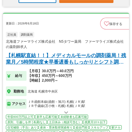
更新日：2026年6月18日
保存する
正社員
調剤薬局
北海道ファーマライズ株式会社 N5タワー薬局 ファーマライズ株式会社
の薬剤師求人
【札幌駅直結！！】メディカルモールの調剤薬局！残
業月／5時間程度★早番遅番もしっかりとシフト調
整！！
【月収】30.0万円～40.0万円
給与
【年収】450万円～600万円
【時給】2,000円～
勤務地
北海道 札幌市中央区
ＪＲ函館本線(函館－旭川) 札幌(ＪＲ)駅
アクセス
ＪＲ千歳線(苫小牧－札幌) 札幌(ＪＲ)駅
年収600万円以上可
新卒も応募可能
未経験者も応募可能
原則、引越しを伴う転勤なし
土日休み（相談可含む）
残業月10ｈ以下
住宅補助（手当）あり
産休・育休取得実績有り
総合門前
スキルアップ
駅チカ