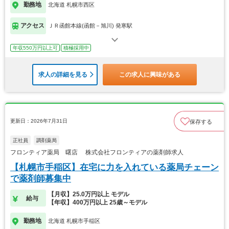
勤務地
北海道 札幌市西区
アクセス
ＪＲ函館本線(函館－旭川) 発寒駅
年収550万円以上可
積極採用中
求人の詳細を見る
この求人に興味がある
更新日：2026年7月31日
保存する
正社員
調剤薬局
フロンティア薬局 曙店 株式会社フロンティアの薬剤師求人
【札幌市手稲区】在宅に力を入れている薬局チェーン
で薬剤師募集中
【月収】25.0万円以上 モデル
給与
【年収】400万円以上 25歳～モデル
勤務地
北海道 札幌市手稲区