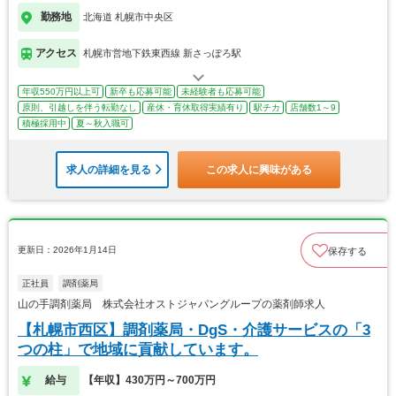
勤務地
北海道 札幌市中央区
アクセス
札幌市営地下鉄東西線 新さっぽろ駅
年収550万円以上可
新卒も応募可能
未経験者も応募可能
原則、引越しを伴う転勤なし
産休・育休取得実績有り
駅チカ
店舗数1～9
積極採用中
夏～秋入職可
求人の詳細を見る
この求人に興味がある
更新日：2026年1月14日
保存する
正社員
調剤薬局
山の手調剤薬局 株式会社オストジャパングループの薬剤師求人
【札幌市西区】調剤薬局・DgS・介護サービスの「3
つの柱」で地域に貢献しています。
給与
【年収】430万円～700万円