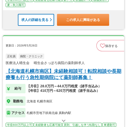
夏～秋入職可
求人の詳細を見る
この求人に興味がある
更新日：2026年5月26日
保存する
正社員
病院・クリニック
医療法人晴生会 晴生会さっぽろ病院の薬剤師求人
【北海道札幌市南区】未経験相談可！転院相談や長期
療養も行う急性期病院にて薬剤師募集！
【月収】28.0万円～44.0万円程度（諸手当込み）
給与
【年収】410万円～620万円程度（諸手当込み）
勤務地
北海道 札幌市南区
アクセス
札幌市営地下鉄南北線 真駒内駅
年収600万円以上可
未経験者も応募可能
原則、引越しを伴う転勤なし
車通勤可