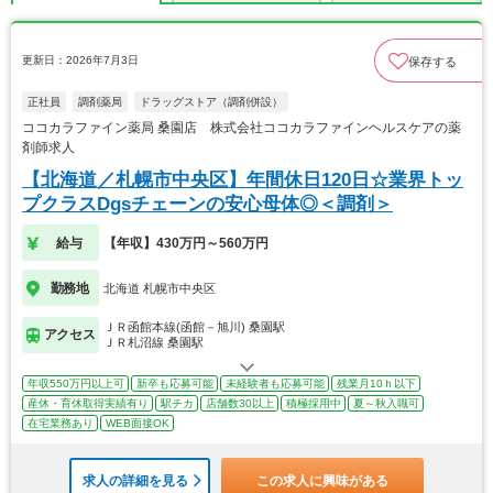
更新日：2026年7月3日
保存する
正社員
調剤薬局
ドラッグストア（調剤併設）
ココカラファイン薬局 桑園店 株式会社ココカラファインヘルスケアの薬
剤師求人
【北海道／札幌市中央区】年間休日120日☆業界トッ
プクラスDgsチェーンの安心母体◎＜調剤＞
給与
【年収】430万円～560万円
勤務地
北海道 札幌市中央区
ＪＲ函館本線(函館－旭川) 桑園駅
アクセス
ＪＲ札沼線 桑園駅
年収550万円以上可
新卒も応募可能
未経験者も応募可能
残業月10ｈ以下
産休・育休取得実績有り
駅チカ
店舗数30以上
積極採用中
夏～秋入職可
在宅業務あり
WEB面接OK
求人の詳細を見る
この求人に興味がある