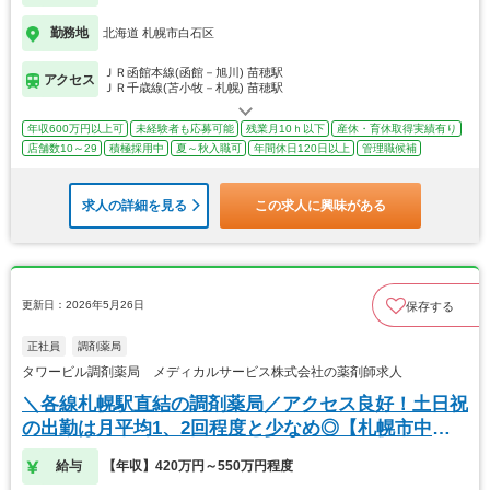
勤務地
北海道 札幌市白石区
ＪＲ函館本線(函館－旭川) 苗穂駅
アクセス
ＪＲ千歳線(苫小牧－札幌) 苗穂駅
年収600万円以上可
未経験者も応募可能
残業月10ｈ以下
産休・育休取得実績有り
店舗数10～29
積極採用中
夏～秋入職可
年間休日120日以上
管理職候補
求人の詳細を見る
この求人に興味がある
更新日：2026年5月26日
保存する
正社員
調剤薬局
タワービル調剤薬局 メディカルサービス株式会社の薬剤師求人
＼各線札幌駅直結の調剤薬局／アクセス良好！土日祝
の出勤は月平均1、2回程度と少なめ◎【札幌市中央
区】
給与
【年収】420万円～550万円程度