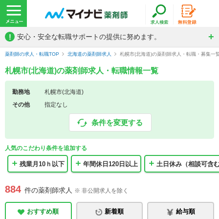
!
安心・安全な転職サポートの提供に努めます。
薬剤師の求人・転職TOP
北海道の薬剤師求人
札幌市(北海道)の薬剤師求人・転職・募集一
札幌市(北海道)の薬剤師求人・転職情報一覧
勤務地
札幌市(北海道)
その他
指定なし
条件を変更する
人気のこだわり条件を追加する
残業月10ｈ以下
年間休日120日以上
土日休み（相談可含
884
件の薬剤師求人
※ 非公開求人を除く
おすすめ順
新着順
給与順