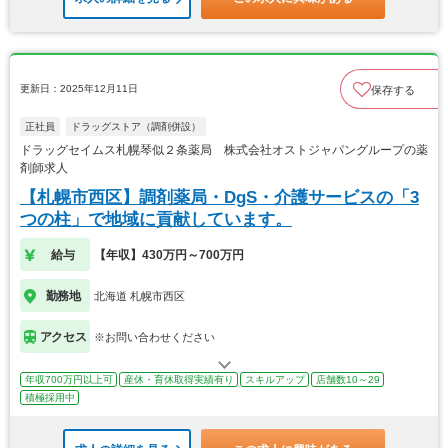
更新日：2025年12月11日
保存する
正社員
ドラッグストア（調剤併設）
ドラッグセイムス札幌琴似２条薬局 株式会社オストジャパングループの薬
剤師求人
【札幌市西区】調剤薬局・DgS・介護サービスの「3
つの柱」で地域に貢献しています。
給与
【年収】430万円～700万円
勤務地
北海道 札幌市西区
アクセス
※お問い合わせください
年収700万円以上可
産休・育休取得実績有り
スキルアップ
店舗数10～29
積極採用中