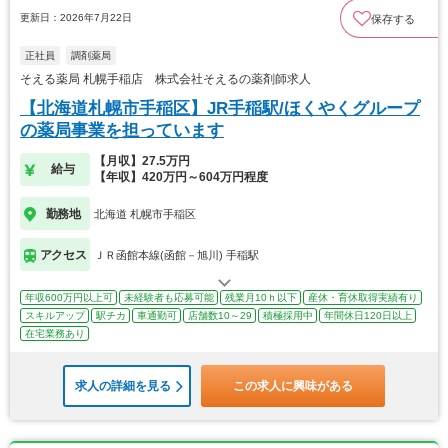
更新日：2026年7月22日
保存する
正社員
調剤薬局
そえる薬局 札幌手稲店 株式会社そえるの薬剤師求人
【北海道札幌市手稲区】JR手稲駅/ほくやくグループ
の薬局事業を担っています
【月収】27.5万円
給与
【年収】420万円～604万円程度
勤務地
北海道 札幌市手稲区
アクセス
ＪＲ函館本線(函館－旭川) 手稲駅
年収600万円以上可
未経験者も応募可能
残業月10ｈ以下
産休・育休取得実績有り
スキルアップ
駅チカ
車通勤可
店舗数10～29
積極採用中
年間休日120日以上
在宅業務あり
求人の詳細を見る
この求人に興味がある