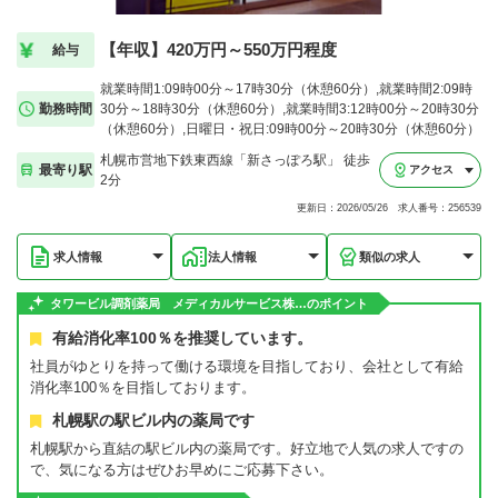
【年収】420万円～550万円程度
給与
就業時間1:09時00分～17時30分（休憩60分）,就業時間2:09時
勤務時間
30分～18時30分（休憩60分）,就業時間3:12時00分～20時30分
（休憩60分）,日曜日・祝日:09時00分～20時30分（休憩60分）
札幌市営地下鉄東西線「新さっぽろ駅」 徒歩
最寄り駅
アクセス
2分
更新日：2026/05/26 求人番号：256539
求人情報
法人情報
類似の求人
タワービル調剤薬局 メディカルサービス株…のポイント
有給消化率100％を推奨しています。
社員がゆとりを持って働ける環境を目指しており、会社として有給
消化率100％を目指しております。
札幌駅の駅ビル内の薬局です
札幌駅から直結の駅ビル内の薬局です。好立地で人気の求人ですの
で、気になる方はぜひお早めにご応募下さい。