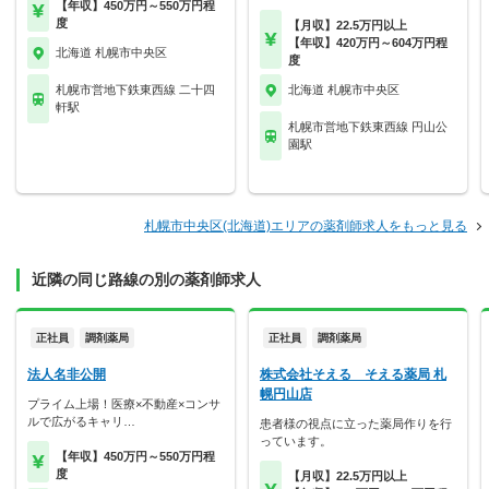
【年収】450万円～550万円程
度
【月収】22.5万円以上
【年収】420万円～604万円程
北海道 札幌市中央区
度
札幌市営地下鉄東西線 二十四
北海道 札幌市中央区
軒駅
札幌市営地下鉄東西線 円山公
園駅
札幌市中央区(北海道)エリアの薬剤師求人をもっと見る
近隣の同じ路線の別の薬剤師求人
正社員
調剤薬局
正社員
調剤薬局
法人名非公開
株式会社そえる そえる薬局 札
幌円山店
プライム上場！医療×不動産×コンサ
ルで広がるキャリ…
患者様の視点に立った薬局作りを行
っています。
【年収】450万円～550万円程
度
【月収】22.5万円以上