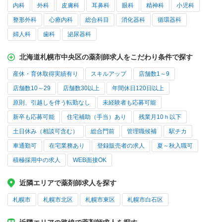
内科
外科
皮膚科
耳鼻科
眼科
精神科
小児科
整形外科
心療内科
総合科目
消化器科
循環器科
婦人科
歯科
泌尿器科
北海道札幌市中央区の薬剤師求人をこだわり条件で探す
産休・育休取得実績有り
スキルアップ
店舗数1～9
店舗数10～29
店舗数30以上
年間休日120日以上
原則、引越しを伴う転勤なし
未経験者も応募可能
新卒も応募可能
住宅補助（手当）あり
残業月10ｈ以下
土日休み（相談可含む）
総合門前
管理職候補
駅チカ
車通勤可
在宅業務あり
登録販売者の求人
夏～秋入職可
積極採用中の求人
WEB面接OK
近隣エリアで薬剤師求人を探す
札幌市
札幌市北区
札幌市東区
札幌市白石区