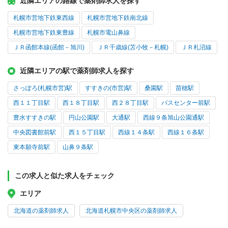
近隣エリアの路線で薬剤師求人を探す
札幌市営地下鉄東西線
札幌市営地下鉄南北線
札幌市営地下鉄東豊線
札幌市電山鼻線
ＪＲ函館本線(函館－旭川)
ＪＲ千歳線(苫小牧－札幌)
ＪＲ札沼線
近隣エリアの駅で薬剤師求人を探す
さっぽろ(札幌市営)駅
すすきの(市営)駅
桑園駅
苗穂駅
西１１丁目駅
西１８丁目駅
西２８丁目駅
バスセンター前駅
豊水すすきの駅
円山公園駅
大通駅
西線９条旭山公園通駅
中央図書館前駅
西１５丁目駅
西線１４条駅
西線１６条駅
東本願寺前駅
山鼻９条駅
この求人と似た求人をチェック
エリア
北海道の薬剤師求人
北海道札幌市中央区の薬剤師求人