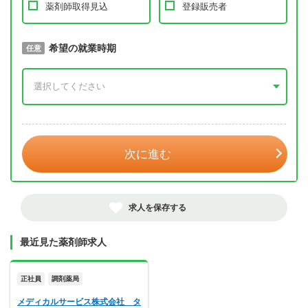
薬剤師取得見込
登録販売者
取得予定年
希望の就業時期
必須
任意
年 3月
次に進む
求人を保存する
最近見た薬剤師求人
正社員
調剤薬局
メディカルサービス株式会社 タ