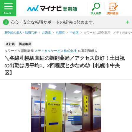
!
安心・安全な転職サポートの提供に努めます。
薬剤師の求人・転職TOP
北海道
札幌市
中央区
タワービル調剤薬局 メディカルサ
正社員
調剤薬局
タワービル調剤薬局
メディカルサービス株式会社
の薬剤師求人
＼各線札幌駅直結の調剤薬局／アクセス良好！土日祝
の出勤は月平均1、2回程度と少なめ◎【札幌市中央
区】