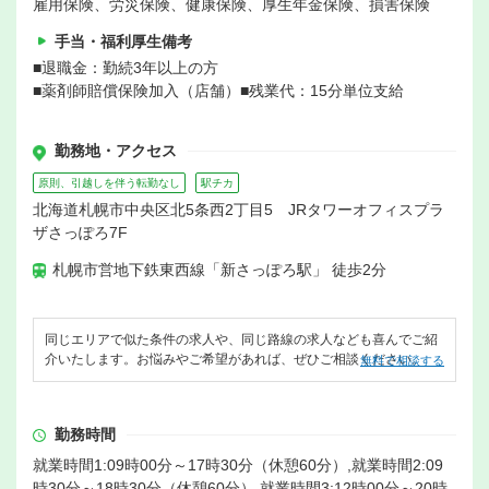
雇用保険、労災保険、健康保険、厚生年金保険、損害保険
手当・福利厚生備考
■退職金：勤続3年以上の方
■薬剤師賠償保険加入（店舗）■残業代：15分単位支給
勤務地・アクセス
原則、引越しを伴う転勤なし
駅チカ
北海道札幌市中央区北5条西2丁目5 JRタワーオフィスプラ
ザさっぽろ7F
札幌市営地下鉄東西線「新さっぽろ駅」 徒歩2分
同じエリアで似た条件の求人や、同じ路線の求人なども喜んでご紹
介いたします。お悩みやご希望があれば、ぜひご相談ください。
無料で相談する
勤務時間
就業時間1:09時00分～17時30分（休憩60分）,就業時間2:09
時30分～18時30分（休憩60分）,就業時間3:12時00分～20時