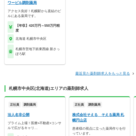
ワービル調剤薬局
アクセス良好！札幌駅から直結のビ
ルにある薬局です。
【年収】420万円～550万円程
度
北海道 札幌市中央区
札幌市営地下鉄東西線 新さっ
ぽろ駅
最近見た薬剤師求人をもっと見る
札幌市中央区(北海道)エリアの薬剤師求人
正社員
調剤薬局
正社員
調剤薬局
法人名非公開
株式会社そえる そえる薬局 札
幌円山店
プライム上場！医療×不動産×コンサ
ルで広がるキャリ…
患者様の視点に立った薬局作りを行
っています。