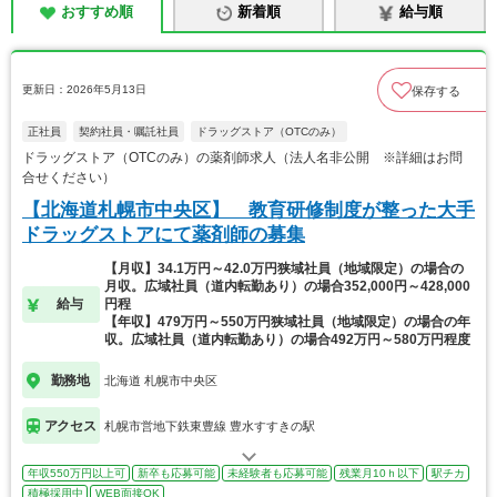
おすすめ順
新着順
給与順
更新日：2026年5月13日
保存する
正社員
契約社員・嘱託社員
ドラッグストア（OTCのみ）
ドラッグストア（OTCのみ）の薬剤師求人（法人名非公開 ※詳細はお問
合せください）
【北海道札幌市中央区】 教育研修制度が整った大手
ドラッグストアにて薬剤師の募集
【月収】34.1万円～42.0万円狭域社員（地域限定）の場合の
月収。広域社員（道内転勤あり）の場合352,000円～428,000
給与
円程
【年収】479万円～550万円狭域社員（地域限定）の場合の年
収。広域社員（道内転勤あり）の場合492万円～580万円程度
勤務地
北海道 札幌市中央区
アクセス
札幌市営地下鉄東豊線 豊水すすきの駅
年収550万円以上可
新卒も応募可能
未経験者も応募可能
残業月10ｈ以下
駅チカ
積極採用中
WEB面接OK