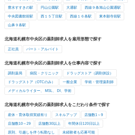
豊水すすきの駅
円山公園駅
大通駅
西線９条旭山公園通駅
中央図書館前駅
西１５丁目駅
西線１６条駅
東本願寺前駅
山鼻９条駅
北海道札幌市中央区の薬剤師求人を雇用形態で探す
正社員
パート・アルバイト
北海道札幌市中央区の薬剤師求人を仕事内容で探す
調剤薬局
病院・クリニック
ドラッグストア（調剤併設）
ドラッグストア（OTCのみ）
一般企業
学術・管理薬剤師
メディカルライター、 MSL、 DI、学術
北海道札幌市中央区の薬剤師求人をこだわり条件で探す
産休・育休取得実績有り
スキルアップ
店舗数1～9
店舗数10～29
店舗数30以上
年間休日120日以上
原則、引越しを伴う転勤なし
未経験者も応募可能