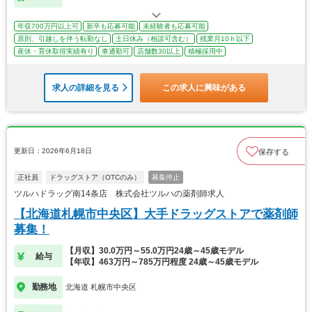
年収700万円以上可
新卒も応募可能
未経験者も応募可能
原則、引越しを伴う転勤なし
土日休み（相談可含む）
残業月10ｈ以下
産休・育休取得実績有り
車通勤可
店舗数30以上
積極採用中
求人の詳細を見る
この求人に興味がある
更新日：2026年6月18日
保存する
正社員
ドラッグストア（OTCのみ）
募集停止
ツルハドラッグ南14条店 株式会社ツルハの薬剤師求人
【北海道札幌市中央区】大手ドラッグストアで薬剤師
募集！
【月収】30.0万円～55.0万円24歳～45歳モデル
給与
【年収】463万円～785万円程度 24歳～45歳モデル
勤務地
北海道 札幌市中央区