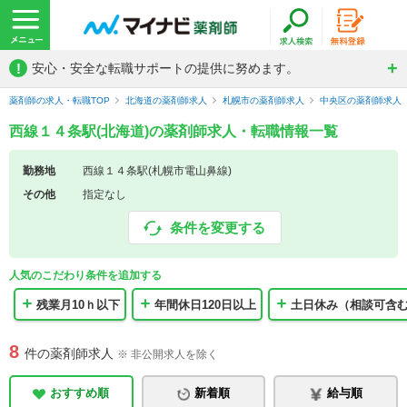
!
安心・安全な転職サポートの提供に努めます。
薬剤師の求人・転職TOP
北海道の薬剤師求人
札幌市の薬剤師求人
中央区の薬剤師求人
西線１４条駅(北海道)の薬剤師求人・転職情報一覧
勤務地
西線１４条駅(札幌市電山鼻線)
その他
指定なし
条件を変更する
人気のこだわり条件を追加する
残業月10ｈ以下
年間休日120日以上
土日休み（相談可含
8
件の薬剤師求人
※ 非公開求人を除く
おすすめ順
新着順
給与順