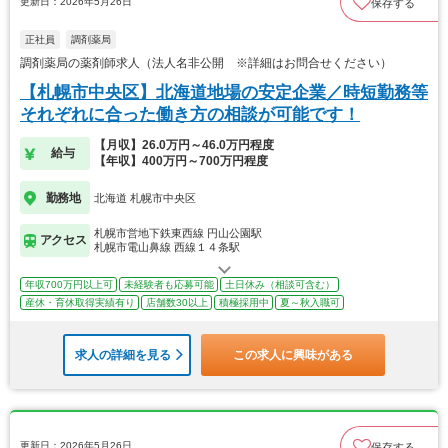
更新日：2026年5月26日
保存する
正社員
調剤薬局
調剤薬局の薬剤師求人（法人名非公開 ※詳細はお問合せください）
【札幌市中央区】北海道地場の安定企業／時短勤務等
それぞれに合った働き方の相談が可能です！
【月収】26.0万円～46.0万円程度
給与
【年収】400万円～700万円程度
勤務地
北海道 札幌市中央区
札幌市営地下鉄東西線 円山公園駅
アクセス
札幌市電山鼻線 西線１４条駅
年収700万円以上可
未経験者も応募可能
土日休み（相談可含む）
産休・育休取得実績有り
店舗数30以上
積極採用中
夏～秋入職可
求人の詳細を見る
この求人に興味がある
更新日：2026年5月26日
保存する