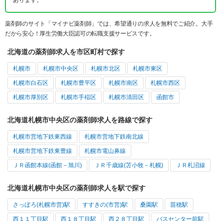
あります。
薬剤師のサイト「マイナビ薬剤師」では、希望通りの求人を無料でご紹介。大手
だから安心！厚生労働大臣認可の転職支援サービスです。
北海道の薬剤師求人を市区町村で探す
札幌市
札幌市中央区
札幌市北区
札幌市東区
札幌市白石区
札幌市豊平区
札幌市南区
札幌市西区
札幌市厚別区
札幌市手稲区
札幌市清田区
函館市
北海道札幌市中央区の薬剤師求人を路線で探す
札幌市営地下鉄東西線
札幌市営地下鉄南北線
札幌市営地下鉄東豊線
札幌市電山鼻線
ＪＲ函館本線(函館－旭川)
ＪＲ千歳線(苫小牧－札幌)
ＪＲ札沼線
北海道札幌市中央区の薬剤師求人を駅で探す
さっぽろ(札幌市営)駅
すすきの(市営)駅
桑園駅
苗穂駅
西１１丁目駅
西１８丁目駅
西２８丁目駅
バスセンター前駅