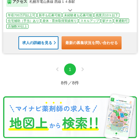
アクセス
札幌市電山鼻線 西線１４条駅
年収700万円以上可
新卒も応募可能
未経験者も応募可能
残業月10ｈ以下
住宅補助（手当）あり
産休・育休取得実績有り
スキルアップ
駅チカ
車通勤可
店舗数30以上
求人の詳細を見る
最新の募集状況を問い合わせる
1
8件／8件