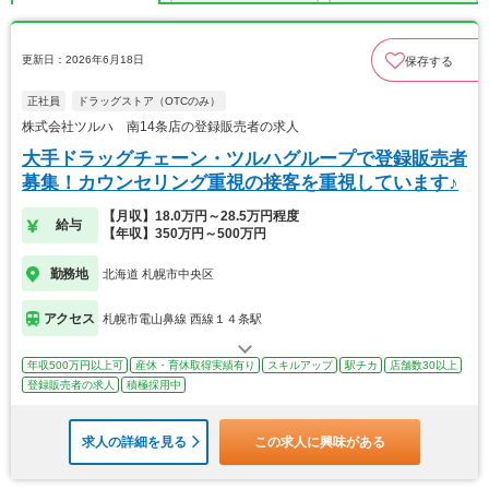
更新日：2026年6月18日
保存する
正社員
ドラッグストア（OTCのみ）
株式会社ツルハ 南14条店の登録販売者の求人
大手ドラッグチェーン・ツルハグループで登録販売者
募集！カウンセリング重視の接客を重視しています♪
【月収】18.0万円～28.5万円程度
給与
【年収】350万円～500万円
勤務地
北海道 札幌市中央区
アクセス
札幌市電山鼻線 西線１４条駅
年収500万円以上可
産休・育休取得実績有り
スキルアップ
駅チカ
店舗数30以上
登録販売者の求人
積極採用中
求人の詳細を見る
この求人に興味がある