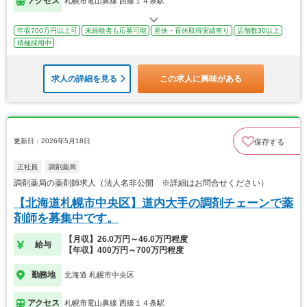
アクセス
札幌市電山鼻線 西線１４条駅
年収700万円以上可
未経験者も応募可能
産休・育休取得実績有り
店舗数30以上
積極採用中
求人の詳細を見る
この求人に興味がある
更新日：2026年5月18日
保存する
正社員
調剤薬局
調剤薬局の薬剤師求人（法人名非公開 ※詳細はお問合せください）
【北海道札幌市中央区】道内大手の調剤チェーンで薬
剤師を募集中です。
【月収】26.0万円～46.0万円程度
給与
【年収】400万円～700万円程度
勤務地
北海道 札幌市中央区
アクセス
札幌市電山鼻線 西線１４条駅