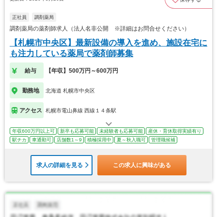
正社員
調剤薬局
調剤薬局の薬剤師求人（法人名非公開 ※詳細はお問合せください）
【札幌市中央区】最新設備の導入を進め、施設在宅に
も注力している薬局で薬剤師募集
給与
【年収】500万円～600万円
勤務地
北海道 札幌市中央区
アクセス
札幌市電山鼻線 西線１４条駅
年収600万円以上可
新卒も応募可能
未経験者も応募可能
産休・育休取得実績有り
駅チカ
車通勤可
店舗数1～9
積極採用中
夏～秋入職可
管理職候補
求人の詳細を見る
この求人に興味がある