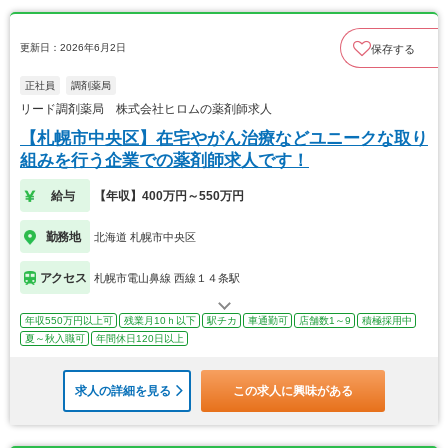
更新日：2026年6月2日
保存する
正社員
調剤薬局
リード調剤薬局 株式会社ヒロムの薬剤師求人
【札幌市中央区】在宅やがん治療などユニークな取り
組みを行う企業での薬剤師求人です！
給与
【年収】400万円～550万円
勤務地
北海道 札幌市中央区
アクセス
札幌市電山鼻線 西線１４条駅
年収550万円以上可
残業月10ｈ以下
駅チカ
車通勤可
店舗数1～9
積極採用中
夏～秋入職可
年間休日120日以上
求人の詳細を見る
この求人に興味がある