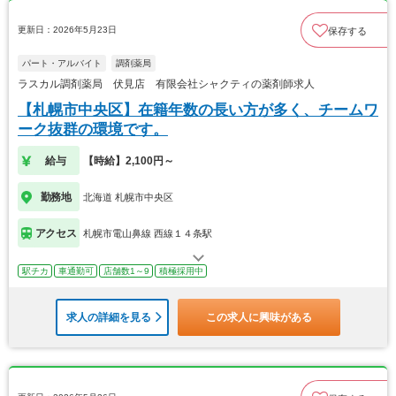
更新日：2026年5月23日
保存する
パート・アルバイト
調剤薬局
ラスカル調剤薬局 伏見店 有限会社シャクティの薬剤師求人
【札幌市中央区】在籍年数の長い方が多く、チームワ
ーク抜群の環境です。
給与
【時給】2,100円～
勤務地
北海道 札幌市中央区
アクセス
札幌市電山鼻線 西線１４条駅
駅チカ
車通勤可
店舗数1～9
積極採用中
求人の詳細を見る
この求人に興味がある