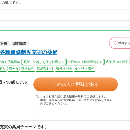
めの環境です。
保存す
正社員
調剤薬局
各種研修制度充実の薬局
験者も応募可能
原則、引越しを伴う転勤なし
土日休み（相談可含む）
残業月10ｈ以下
有り
駅チカ
車通勤可
店舗数1～9
積極採用中
夏～秋入職可
4歳～50歳モデル
この求人に興味がある
マイナビ薬剤師が求人情報を無料でご提供します。
薬局・病院等への直接応募・問い合わせではありません
のでご安心ください。
充実の薬局チェーンです。