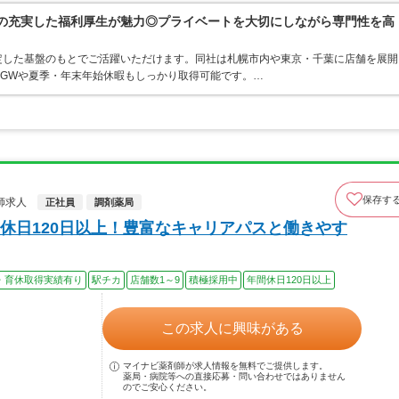
プの充実した福利厚生が魅力◎プライベートを大切にしながら専門性を高
定した基盤のもとでご活躍いただけます。同社は札幌市内や東京・千葉に店舗を展開
、GWや夏季・年末年始休暇もしっかり取得可能です。…
保存す
師求人
正社員
調剤薬局
休日120日以上！豊富なキャリアパスと働きやす
・育休取得実績有り
駅チカ
店舗数1～9
積極採用中
年間休日120日以上
この求人に興味がある
マイナビ薬剤師が求人情報を無料でご提供します。
薬局・病院等への直接応募・問い合わせではありません
のでご安心ください。