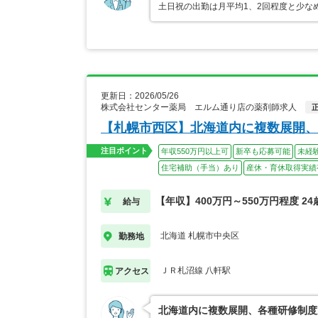
土日祝の出勤は月平均1、2回程度と少な
更新日：2026/05/26
株式会社センター薬局 エルム通り店の薬剤師求人
【札幌市西区】北海道内に複数展開、
注目ポイント
年収550万円以上可
新卒も応募可能
未経
住宅補助（手当）あり
産休・育休取得実績
【年収】400万円～550万円程度 2
給与
北海道 札幌市中央区
勤務地
ＪＲ札沼線 八軒駅
アクセス
北海道内に複数展開、各種研修制度