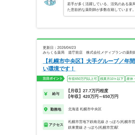
若手が多く活躍している、活気のある薬
た意欲的な薬剤師が多数在籍しています。
更新日：2026/04/23
みらくる薬局 道庁前店 株式会社メディプランの薬剤
【札幌市中央区】大手グループ／年間
い環境です！
注目ポイント
年収650万円以上可
残業月10ｈ以下
産休
【月収】27.7万円程度
給与
【年収】420万円～650万円
北海道 札幌市中央区
勤務地
札幌市営地下鉄南北線 さっぽろ(札幌市
アクセス
鉄東豊線 さっぽろ(札幌市営)駅