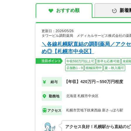
おすすめ順
新着
更新日：2026/05/26
タワービル調剤薬局 メディカルサービス株式会社の薬
＼各線札幌駅直結の調剤薬局／アクセ
め◎【札幌市中央区】
注目ポイント
年収550万円以上可
新卒も応募可能
未経
店舗数1～9
積極採用中
夏～秋入職可
【年収】420万円～550万円程度
給与
北海道 札幌市中央区
勤務地
札幌市営地下鉄東西線 新さっぽろ駅
アクセス
アクセス良好！札幌駅から直結のビ