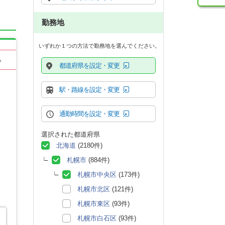
勤務地
いずれか１つの方法で勤務地を選んでください。
る
都道府県を設定・変更
駅・路線を設定・変更
通勤時間を設定・変更
選択された都道府県
北海道
(2180件)
札幌市
(884件)
札幌市中央区
(173件)
札幌市北区
(121件)
札幌市東区
(93件)
札幌市白石区
(93件)