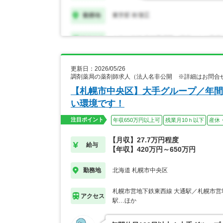
更新日：2026/05/26
調剤薬局の薬剤師求人（法人名非公開 ※詳細はお問合
【札幌市中央区】大手グループ／年間
い環境です！
注目ポイント
年収650万円以上可
残業月10ｈ以下
産休
【月収】27.7万円程度
給与
【年収】420万円～650万円
北海道 札幌市中央区
勤務地
札幌市営地下鉄東西線 大通駅／札幌市営
アクセス
駅…ほか