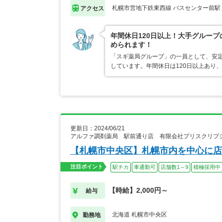
札幌市営地下鉄東西線 バスセンター前駅
アクセス
年間休日120日以上！大手グルー
められます！
「スギ薬局グループ」の一員として、安
しています。年間休日は120日以上あり
更新日：2024/06/21
アルファ調剤薬局 駅前通り店 有限会社プリスクリプ
【札幌市中央区】札幌市内を中心に店
注目ポイント
駅チカ
車通勤可
店舗数1～9
積極採用中
【時給】2,000円～
給与
北海道 札幌市中央区
勤務地