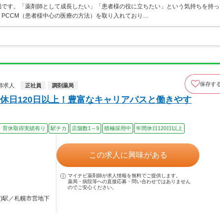
局です。「薬剤師として成長したい」「患者様の役に立ちたい」という気持ちを持っ
PCCM（患者様中心の医療の方法）を取り入れており…
保存す
師求人
正社員
調剤薬局
休日120日以上！豊富なキャリアパスと働きやす
・育休取得実績有り
駅チカ
店舗数1～9
積極採用中
年間休日120日以上
この求人に興味がある
マイナビ薬剤師が求人情報を無料でご提供します。
薬局・病院等への直接応募・問い合わせではありません
のでご安心ください。
営)駅／札幌市営地下