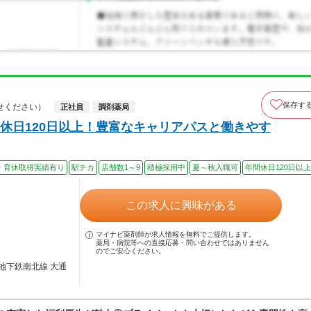
保存す
せください）
正社員
調剤薬局
休日120日以上！豊富なキャリアパスと働きやす
・育休取得実績有り
駅チカ
店舗数1～9
積極採用中
夏～秋入職可
年間休日120日以上
この求人に興味がある
マイナビ薬剤師が求人情報を無料でご提供します。
薬局・病院等への直接応募・問い合わせではありません
のでご安心ください。
地下鉄南北線 大通