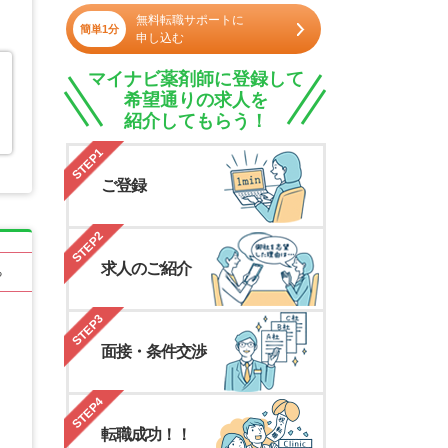
無料転職サポートに
簡単1分
申し込む
マイナビ薬剤師に登録して
希望通りの求人を
紹介してもらう！
STEP1
ご登録
STEP2
求人のご紹介
る
STEP3
面接・条件交渉
STEP4
転職成功！！