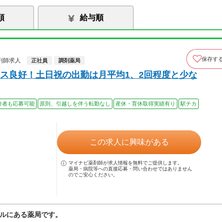
順
給与順
保存す
剤師求人
正社員
調剤薬局
ス良好！土日祝の出勤は月平均1、2回程度と少な
験者も応募可能
原則、引越しを伴う転勤なし
産休・育休取得実績有り
駅チカ
この求人に興味がある
マイナビ薬剤師が求人情報を無料でご提供します。
薬局・病院等への直接応募・問い合わせではありません
のでご安心ください。
ルにある薬局です。