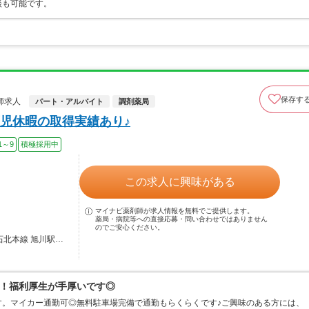
談も可能です。
保存す
師求人
パート・アルバイト
調剤薬局
児休暇の取得実績あり♪
1～9
積極採用中
この求人に興味がある
マイナビ薬剤師が求人情報を無料でご提供します。
薬局・病院等への直接応募・問い合わせではありません
のでご安心ください。
石北本線 旭川駅…
！福利厚生が手厚いです◎
す。マイカー通勤可◎無料駐車場完備で通勤もらくらくです♪ご興味のある方には、