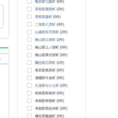
亀田郡七飯町
(6件)
茅部郡鹿部町
(2件)
茅部郡森町
(5件)
二海郡八雲町
(4件)
山越郡長万部町
(2件)
檜山郡江差町
(2件)
檜山郡上ノ国町 (0件)
檜山郡厚沢部町 (0件)
る
爾志郡乙部町
(1件)
奥尻郡奥尻町 (0件)
瀬棚郡今金町 (0件)
久遠郡せたな町
(2件)
島牧郡島牧村 (0件)
寿都郡寿都町 (0件)
寿都郡黒松内町 (0件)
磯谷郡蘭越町 (0件)