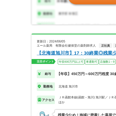
更新日：2024/06/05
エール薬局 有限会社健保堂の薬剤師求人
正社員
【北海道旭川市】17：30終業◎残業
注目ポイント
年収600万円以上可
車通勤可
店舗数1～9
【年収】450万円～600万円程度 3
給与
北海道 旭川市
勤務地
ＪＲ函館本線(函館－旭川) 旭川駅／ＪＲ
アクセス
ほか
残業少なめ！地域に密着した薬局で