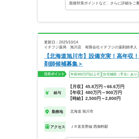
面接対策ポイントなど、さらに詳細をご
更新日：2025/10/14
イチフジ薬局 旭川店 有限会社イチフジの薬剤師求人
【北海道旭川市】設備充実！高年収！
剤師候補募集＞
注目ポイント
年収900万円以上可
住宅補助（手当）あり
【月収】45.8万円～66.6万円
【年収】480万円～900万円
給与
【時給】2,500円～2,800円
北海道 旭川市
勤務地
ＪＲ富良野線 西御料駅
アクセス