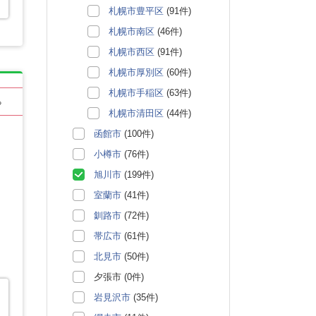
札幌市豊平区
(91件)
札幌市南区
(46件)
札幌市西区
(91件)
札幌市厚別区
(60件)
札幌市手稲区
(63件)
る
札幌市清田区
(44件)
函館市
(100件)
小樽市
(76件)
旭川市
(199件)
室蘭市
(41件)
釧路市
(72件)
帯広市
(61件)
北見市
(50件)
夕張市 (0件)
岩見沢市
(35件)