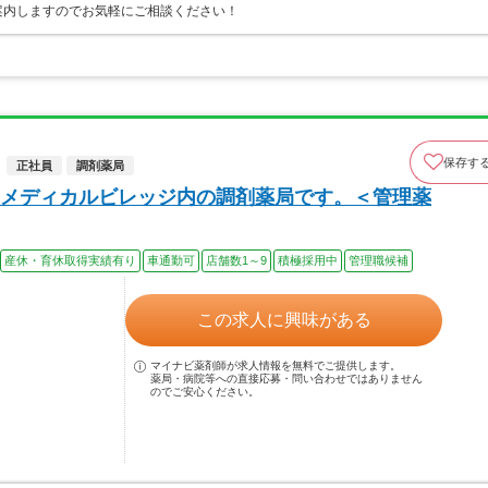
案内しますのでお気軽にご相談ください！
保存す
正社員
調剤薬局
メディカルビレッジ内の調剤薬局です。＜管理薬
産休・育休取得実績有り
車通勤可
店舗数1～9
積極採用中
管理職候補
この求人に興味がある
マイナビ薬剤師が求人情報を無料でご提供します。
薬局・病院等への直接応募・問い合わせではありません
のでご安心ください。