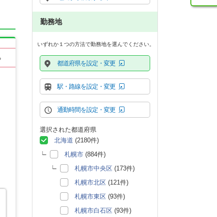
勤務地
いずれか１つの方法で勤務地を選んでください。
る
都道府県を設定・変更
駅・路線を設定・変更
通勤時間を設定・変更
選択された都道府県
北海道
(2180件)
札幌市
(884件)
札幌市中央区
(173件)
札幌市北区
(121件)
札幌市東区
(93件)
札幌市白石区
(93件)