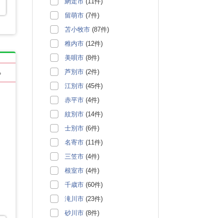
網走市
(11件)
留萌市
(7件)
苫小牧市
(87件)
稚内市
(12件)
美唄市
(8件)
芦別市
(2件)
る
江別市
(45件)
赤平市
(4件)
紋別市
(14件)
士別市
(6件)
名寄市
(11件)
三笠市
(4件)
根室市
(4件)
千歳市
(60件)
滝川市
(23件)
砂川市
(8件)