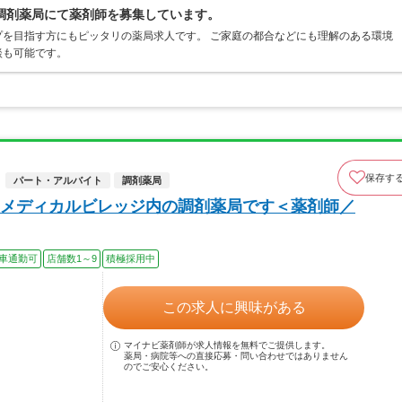
調剤薬局にて薬剤師を募集しています。
を目指す方にもピッタリの薬局求人です。 ご家庭の都合などにも理解のある環境
談も可能です。
保存す
パート・アルバイト
調剤薬局
メディカルビレッジ内の調剤薬局です＜薬剤師／
車通勤可
店舗数1～9
積極採用中
この求人に興味がある
マイナビ薬剤師が求人情報を無料でご提供します。
薬局・病院等への直接応募・問い合わせではありません
のでご安心ください。