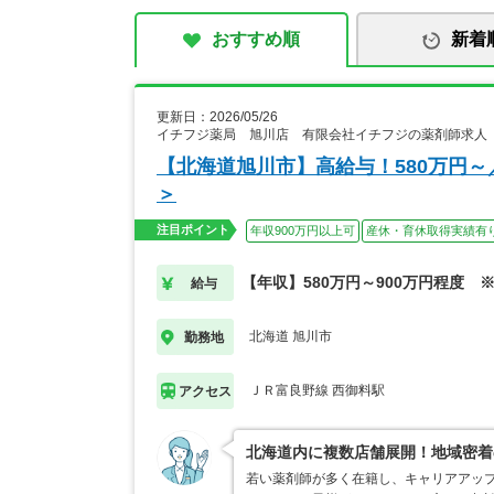
おすすめ順
新着
更新日：2026/05/26
イチフジ薬局 旭川店 有限会社イチフジの薬剤師求人
【北海道旭川市】高給与！580万円
＞
注目ポイント
年収900万円以上可
産休・育休取得実績有
【年収】580万円～900万円程度 
給与
北海道 旭川市
勤務地
ＪＲ富良野線 西御料駅
アクセス
北海道内に複数店舗展開！地域密着
若い薬剤師が多く在籍し、キャリアアップ