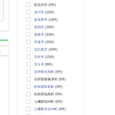
歌志内市 (0件)
深川市
(15件)
富良野市
(14件)
登別市
(19件)
恵庭市
(33件)
伊達市
(15件)
北広島市
(20件)
る
石狩市
(15件)
北斗市
(8件)
石狩郡当別町
(5件)
石狩郡新篠津村 (0件)
松前郡松前町
(3件)
松前郡福島町 (0件)
上磯郡知内町 (0件)
上磯郡木古内町
(4件)