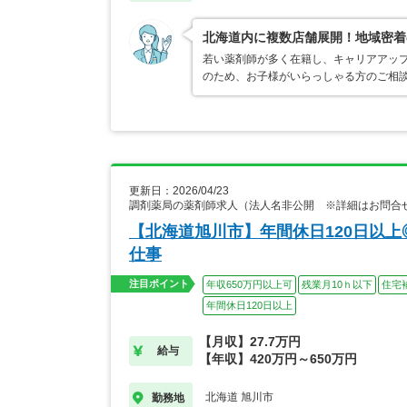
北海道内に複数店舗展開！地域密着
若い薬剤師が多く在籍し、キャリアアップ
のため、お子様がいらっしゃる方のご相
更新日：2026/04/23
調剤薬局の薬剤師求人（法人名非公開 ※詳細はお問合
【北海道旭川市】年間休日120日以
仕事
注目ポイント
年収650万円以上可
残業月10ｈ以下
住宅
年間休日120日以上
【月収】27.7万円
給与
【年収】420万円～650万円
北海道 旭川市
勤務地