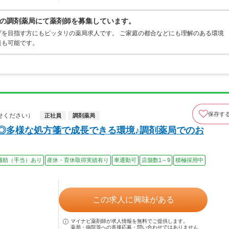
の調剤薬局にて薬剤師を募集しています。
を目指す方にもピッタリの薬局求人です。 ご家庭の都合などにも理解のある環境
談も可能です。
保存す
せください）
正社員
調剤薬局
上◎多様な処方箋で成長できる環境♪調剤薬局でのお
補助（手当）あり
産休・育休取得実績有り
車通勤可
店舗数1～9
積極採用中
この求人に興味がある
マイナビ薬剤師が求人情報を無料でご提供します。
薬局・病院等への直接応募・問い合わせではありません