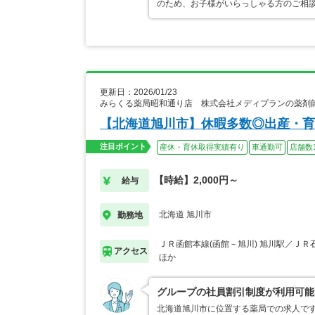
のため、お子様がいらっしゃる方のご相
更新日：2026/01/23
みらくる薬局昭和通り店 株式会社メディプランの薬剤
【北海道旭川市】休暇多数◎出産・育
注目ポイント
産休・育休取得実績有り
車通勤可
店舗数
【時給】2,000円～
給与
北海道 旭川市
勤務地
ＪＲ函館本線(函館－旭川) 旭川駅／ＪＲ
アクセス
ほか
グループの社員割引制度が利用可能
北海道旭川市に位置する薬局での求人で