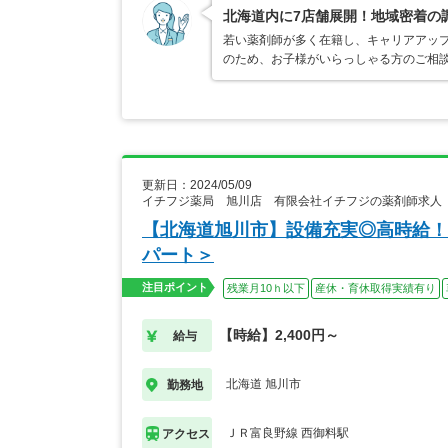
北海道内に7店舗展開！地域密着の
若い薬剤師が多く在籍し、キャリアアップ
のため、お子様がいらっしゃる方のご相
更新日：2024/05/09
イチフジ薬局 旭川店 有限会社イチフジの薬剤師求人
【北海道旭川市】設備充実◎高時給！
パート＞
注目ポイント
残業月10ｈ以下
産休・育休取得実績有り
【時給】2,400円～
給与
北海道 旭川市
勤務地
ＪＲ富良野線 西御料駅
アクセス