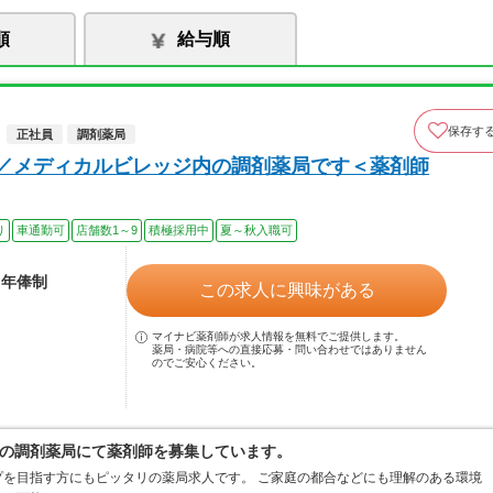
順
給与順
保存す
正社員
調剤薬局
～／メディカルビレッジ内の調剤薬局です＜薬剤師
り
車通勤可
店舗数1～9
積極採用中
夏～秋入職可
※年俸制
この求人に興味がある
マイナビ薬剤師が求人情報を無料でご提供します。
薬局・病院等への直接応募・問い合わせではありません
のでご安心ください。
の調剤薬局にて薬剤師を募集しています。
を目指す方にもピッタリの薬局求人です。 ご家庭の都合などにも理解のある環境