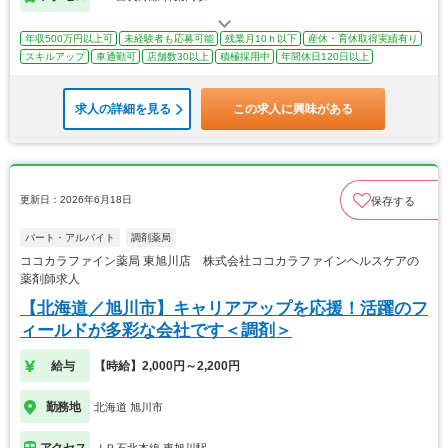
年収500万円以上可
未経験者も応募可能
残業月10ｈ以下
産休・育休取得実績有り
スキルアップ
車通勤可
店舗数30以上
積極採用中
年間休日120日以上
求人の詳細を見る
この求人に興味がある
更新日：2026年6月18日
保存する
パート・アルバイト
調剤薬局
ココカラファイン薬局 東旭川店 株式会社ココカラファインヘルスケアの
薬剤師求人
【北海道／旭川市】キャリアアップを応援！活躍のフ
ィールドが多彩な会社です＜調剤＞
給与
【時給】2,000円～2,200円
勤務地
北海道 旭川市
アクセス
ＪＲ石北本線 東旭川駅