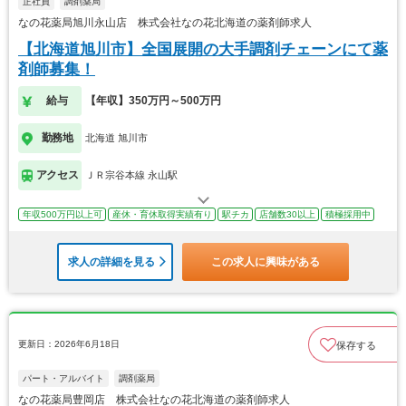
正社員
調剤薬局
なの花薬局旭川永山店 株式会社なの花北海道の薬剤師求人
【北海道旭川市】全国展開の大手調剤チェーンにて薬
剤師募集！
給与
【年収】350万円～500万円
勤務地
北海道 旭川市
アクセス
ＪＲ宗谷本線 永山駅
年収500万円以上可
産休・育休取得実績有り
駅チカ
店舗数30以上
積極採用中
求人の詳細を見る
この求人に興味がある
更新日：2026年6月18日
保存する
パート・アルバイト
調剤薬局
なの花薬局豊岡店 株式会社なの花北海道の薬剤師求人