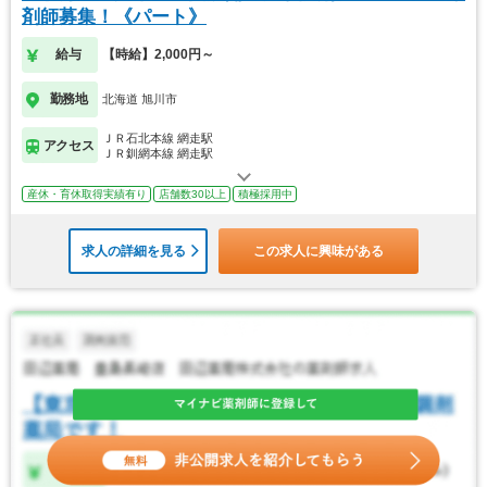
剤師募集！《パート》
給与
【時給】2,000円～
勤務地
北海道 旭川市
ＪＲ石北本線 網走駅
アクセス
ＪＲ釧網本線 網走駅
産休・育休取得実績有り
店舗数30以上
積極採用中
求人の詳細を見る
この求人に興味がある