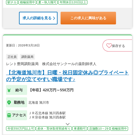
駅チカ
積極採用中
夏～秋入職可
年間休日120日以上
求人の詳細を見る
この求人に興味がある
更新日：2026年3月18日
保存する
正社員
調剤薬局
レント豊岡調剤薬局 株式会社サンクールの薬剤師求人
【北海道旭川市】日曜・祝日固定休み◎プライベート
の予定が立てやすい職場です♪
給与
【年収】420万円～550万円
勤務地
北海道 旭川市
ＪＲ石北本線 旭川四条駅
アクセス
ＪＲ宗谷本線 旭川四条駅
年収550万円以上可
産休・育休取得実績有り
車通勤可
店舗数10～29
積極採用中