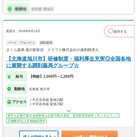
更新日：2026年6月13日
保存する
パート・アルバイト
調剤薬局
さくら薬局 旭川新富店 クラフト株式会社の薬剤師求人
【北海道旭川市】研修制度・福利厚生充実◎全国各地
に展開する調剤薬局グループ☆
給与
【時給】2,000円～2,200円
勤務地
北海道 旭川市
ＪＲ石北本線 新旭川駅
アクセス
ＪＲ宗谷本線 新旭川駅
新卒も応募可能
未経験者も応募可能
産休・育休取得実績有り
スキルアップ
店舗数30以上
積極採用中