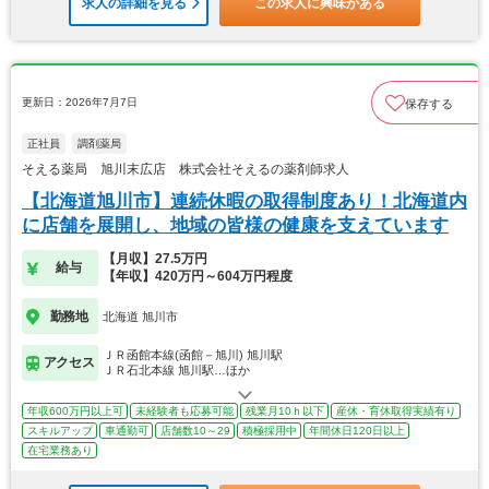
求人の詳細を見る
この求人に興味がある
更新日：2026年7月7日
保存する
正社員
調剤薬局
そえる薬局 旭川末広店 株式会社そえるの薬剤師求人
【北海道旭川市】連続休暇の取得制度あり！北海道内
に店舗を展開し、地域の皆様の健康を支えています
【月収】27.5万円
給与
【年収】420万円～604万円程度
勤務地
北海道 旭川市
ＪＲ函館本線(函館－旭川) 旭川駅
アクセス
ＪＲ石北本線 旭川駅…ほか
年収600万円以上可
未経験者も応募可能
残業月10ｈ以下
産休・育休取得実績有り
スキルアップ
車通勤可
店舗数10～29
積極採用中
年間休日120日以上
在宅業務あり