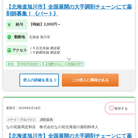
【北海道旭川市】全国展開の大手調剤チェーンにて薬
剤師募集！《パート》
給与
【時給】2,000円～
勤務地
北海道 旭川市
ＪＲ石北本線 網走駅
アクセス
ＪＲ釧網本線 網走駅
産休・育休取得実績有り
店舗数30以上
積極採用中
求人の詳細を見る
この求人に興味がある
更新日：2026年6月18日
保存する
パート・アルバイト
調剤薬局
なの花薬局忠和店 株式会社なの花北海道の薬剤師求人
【北海道旭川市】全国展開の大手調剤チェーンにて薬