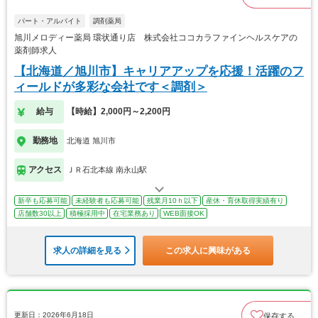
パート・アルバイト
調剤薬局
旭川メロディー薬局 環状通り店 株式会社ココカラファインヘルスケアの
薬剤師求人
【北海道／旭川市】キャリアアップを応援！活躍のフ
ィールドが多彩な会社です＜調剤＞
給与
【時給】2,000円～2,200円
勤務地
北海道 旭川市
アクセス
ＪＲ石北本線 南永山駅
新卒も応募可能
未経験者も応募可能
残業月10ｈ以下
産休・育休取得実績有り
店舗数30以上
積極採用中
在宅業務あり
WEB面接OK
求人の詳細を見る
この求人に興味がある
更新日：2026年6月18日
保存する