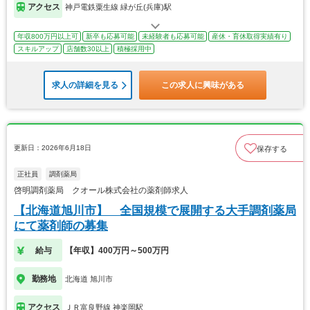
アクセス
神戸電鉄粟生線 緑が丘(兵庫)駅
年収800万円以上可
新卒も応募可能
未経験者も応募可能
産休・育休取得実績有り
スキルアップ
店舗数30以上
積極採用中
求人の詳細を見る
この求人に興味がある
更新日：2026年6月18日
保存する
正社員
調剤薬局
啓明調剤薬局 クオール株式会社の薬剤師求人
【北海道旭川市】 全国規模で展開する大手調剤薬局
にて薬剤師の募集
給与
【年収】400万円～500万円
勤務地
北海道 旭川市
アクセス
ＪＲ富良野線 神楽岡駅