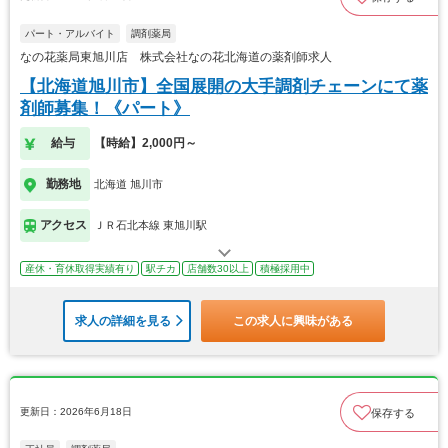
パート・アルバイト
調剤薬局
なの花薬局東旭川店 株式会社なの花北海道の薬剤師求人
【北海道旭川市】全国展開の大手調剤チェーンにて薬
剤師募集！《パート》
給与
【時給】2,000円～
勤務地
北海道 旭川市
アクセス
ＪＲ石北本線 東旭川駅
産休・育休取得実績有り
駅チカ
店舗数30以上
積極採用中
求人の詳細を見る
この求人に興味がある
更新日：2026年6月18日
保存する