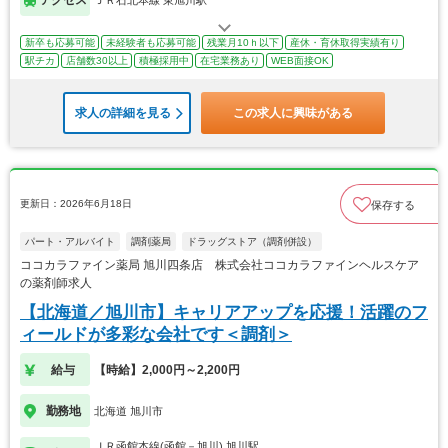
新卒も応募可能
未経験者も応募可能
残業月10ｈ以下
産休・育休取得実績有り
駅チカ
店舗数30以上
積極採用中
在宅業務あり
WEB面接OK
求人の詳細を見る
この求人に興味がある
更新日：2026年6月18日
保存する
パート・アルバイト
調剤薬局
ドラッグストア（調剤併設）
ココカラファイン薬局 旭川四条店 株式会社ココカラファインヘルスケア
の薬剤師求人
【北海道／旭川市】キャリアアップを応援！活躍のフ
ィールドが多彩な会社です＜調剤＞
給与
【時給】2,000円～2,200円
勤務地
北海道 旭川市
ＪＲ函館本線(函館－旭川) 旭川駅