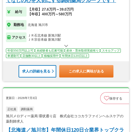
てなしの心を大切にする調剤薬局グループです！
【月収】27.6万円～39.0万円
給与
【年収】400万円～580万円
勤務地
北海道 旭川市
ＪＲ石北本線 新旭川駅
アクセス
ＪＲ宗谷本線 新旭川駅
年収550万円以上可
未経験者も応募可能
産休・育休取得実績有り
スキルアップ
車通勤可
店舗数30以上
積極採用中
年間休日120日以上
求人の詳細を見る
この求人に興味がある
更新日：2026年7月3日
保存する
正社員
調剤薬局
旭川メロディー薬局 環状通り店 株式会社ココカラファインヘルスケアの
薬剤師求人
【北海道／旭川市】年間休日120日☆業界トップクラ