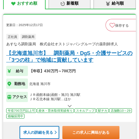
おすすめ順
新着順
給与順
更新日：2025年12月17日
保存する
正社員
調剤薬局
あすなろ調剤薬局 株式会社オストジャパングループの薬剤師求人
【北海道旭川市】 調剤薬局・DgS・介護サービスの
「3つの柱」で地域に貢献しています
給与
【年収】430万円～700万円
勤務地
北海道 旭川市
ＪＲ函館本線(函館－旭川) 旭川駅
アクセス
ＪＲ石北本線 旭川駅…ほか
年収700万円以上可
産休・育休取得実績有り
スキルアップ
駅チカ
店舗数10～29
積極採用中
求人の詳細を見る
この求人に興味がある