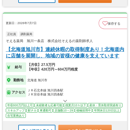
更新日：2026年7月7日
保存する
正社員
調剤薬局
そえる薬局 旭川一条店 株式会社そえるの薬剤師求人
【北海道旭川市】連続休暇の取得制度あり！北海道内
に店舗を展開し、地域の皆様の健康を支えています
【月収】27.5万円
給与
【年収】420万円～604万円程度
勤務地
北海道 旭川市
ＪＲ石北本線 旭川四条駅
アクセス
ＪＲ宗谷本線 旭川四条駅
年収600万円以上可
未経験者も応募可能
残業月10ｈ以下
産休・育休取得実績有り
スキルアップ
駅チカ
車通勤可
店舗数10～29
積極採用中
年間休日120日以上
在宅業務あり