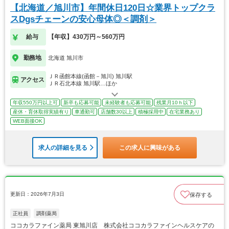
【北海道／旭川市】年間休日120日☆業界トップクラ
スDgsチェーンの安心母体◎＜調剤＞
給与
【年収】430万円～560万円
勤務地
北海道 旭川市
ＪＲ函館本線(函館－旭川) 旭川駅
アクセス
ＪＲ石北本線 旭川駅…ほか
年収550万円以上可
新卒も応募可能
未経験者も応募可能
残業月10ｈ以下
産休・育休取得実績有り
車通勤可
店舗数30以上
積極採用中
在宅業務あり
WEB面接OK
求人の詳細を見る
この求人に興味がある
更新日：2026年7月3日
保存する
正社員
調剤薬局
ココカラファイン薬局 東旭川店 株式会社ココカラファインヘルスケアの