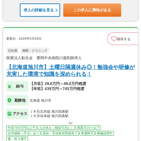
求人の詳細を見る
この求人に興味がある
更新日：2026年5月26日
保存する
正社員
病院・クリニック
医療法人歓生会 豊岡中央病院の薬剤師求人
【北海道旭川市】土曜日隔週休み◎！勉強会や研修が
充実した環境で知識を深められる！
【月収】29.0万円～49.0万円程度
給与
【年収】439万円～745万円程度
勤務地
北海道 旭川市
ＪＲ石北本線 旭川四条駅
アクセス
ＪＲ宗谷本線 旭川四条駅
年収700万円以上可
土日休み（相談可含む）
残業月10ｈ以下
住宅補助（手当）あり
産休・育休取得実績有り
車通勤可
積極採用中
夏～秋入職可