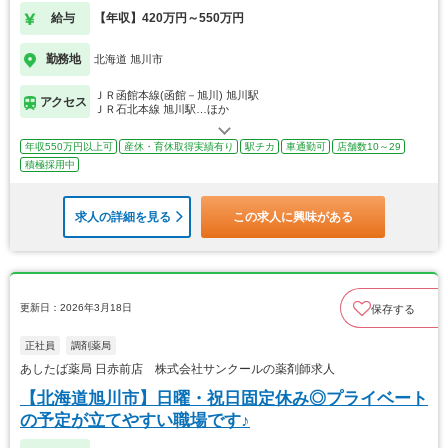
給与
【年収】420万円～550万円
勤務地
北海道 旭川市
ＪＲ函館本線(函館－旭川) 旭川駅
アクセス
ＪＲ石北本線 旭川駅…ほか
年収550万円以上可
産休・育休取得実績有り
駅チカ
車通勤可
店舗数10～29
積極採用中
求人の詳細を見る
この求人に興味がある
更新日：2026年3月18日
保存する
正社員
調剤薬局
あしたば薬局 日赤前店 株式会社サンクールの薬剤師求人
【北海道旭川市】日曜・祝日固定休み◎プライベート
の予定が立てやすい職場です♪