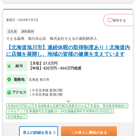
更新日：2026年7月7日
保存する
正社員
調剤薬局
そえる薬局 旭川永山店 株式会社そえるの薬剤師求人
【北海道旭川市】連続休暇の取得制度あり！北海道内
に店舗を展開し、地域の皆様の健康を支えています
【月収】27.5万円
給与
【年収】420万円～604万円程度
勤務地
北海道 旭川市
ＪＲ石北本線 新旭川駅
アクセス
ＪＲ宗谷本線 新旭川駅
年収600万円以上可
未経験者も応募可能
残業月10ｈ以下
産休・育休取得実績有り
スキルアップ
車通勤可
店舗数10～29
積極採用中
年間休日120日以上
在宅業務あり
求人の詳細を見る
この求人に興味がある