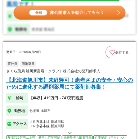
更新日：2026年6月20日
保存する
正社員
調剤薬局
さくら薬局 旭川新富店 クラフト株式会社の薬剤師求人
【北海道旭川市】未経験可！患者さまの安全・安心の
ために進化する調剤薬局にて薬剤師募集！
給与
【年収】419万円～743万円程度
勤務地
北海道 旭川市
ＪＲ石北本線 新旭川駅
アクセス
ＪＲ宗谷本線 新旭川駅
年収700万円以上可
新卒も応募可能
未経験者も応募可能
住宅補助（手当）あり