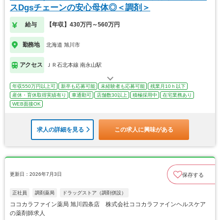
スDgsチェーンの安心母体◎＜調剤＞
給与
【年収】430万円～560万円
勤務地
北海道 旭川市
アクセス
ＪＲ石北本線 南永山駅
年収550万円以上可
新卒も応募可能
未経験者も応募可能
残業月10ｈ以下
産休・育休取得実績有り
車通勤可
店舗数30以上
積極採用中
在宅業務あり
WEB面接OK
求人の詳細を見る
この求人に興味がある
更新日：2026年7月3日
保存する
正社員
調剤薬局
ドラッグストア（調剤併設）
ココカラファイン薬局 旭川四条店 株式会社ココカラファインヘルスケア
の薬剤師求人