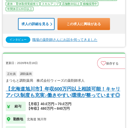
産休・育休取得実績有り
スキルアップ
店舗数30以上
積極採用中
年間休日120日以上
求人の詳細を見る
この求人に興味がある
職場の薬剤師さんにお話を伺ってきました
インタビュー
更新日：2026年6月18日
保存する
正社員
調剤薬局
まつもと調剤薬局 株式会社ウィーズの薬剤師求人
【北海道旭川市】年収600万円以上相談可能！キャリ
アパス制度も充実♪働きやすい環境が整っています◎
【月収】40.0万円～70.0万円
給与
【年収】480万円～840万円
勤務地
北海道 旭川市