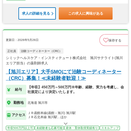
求人の詳細を見る
この求人に興味がある
更新日：2026年5月26日
保存する
正社員
治験コーディネーター（CRC）
シミックヘルスケア・インスティテュート株式会社 旭川サテライト(旭川
エリア担当）の薬剤師求人
【旭川エリア】大手SMOにて治験コーディネーター
（CRC）募集！≪未経験者歓迎！≫
【年収】450万円～500万円※年齢、経験、実力を考慮し、会
給与
社規定により決定いたします。
勤務地
北海道 旭川市
ＪＲ函館本線(函館－旭川) 旭川駅
アクセス
ＪＲ石北本線 旭川駅…ほか
年収500万円以上可
未経験者も応募可能
産休・育休取得実績有り
スキルアップ