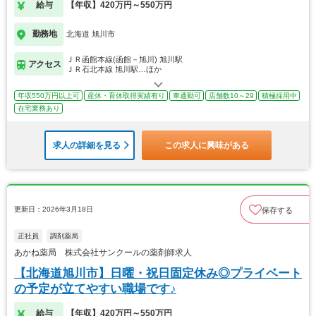
給与
【年収】420万円～550万円
勤務地
北海道 旭川市
ＪＲ函館本線(函館－旭川) 旭川駅
アクセス
ＪＲ石北本線 旭川駅…ほか
年収550万円以上可
産休・育休取得実績有り
車通勤可
店舗数10～29
積極採用中
在宅業務あり
求人の詳細を見る
この求人に興味がある
更新日：2026年3月18日
保存する
正社員
調剤薬局
あかね薬局 株式会社サンクールの薬剤師求人
【北海道旭川市】日曜・祝日固定休み◎プライベート
の予定が立てやすい職場です♪
給与
【年収】420万円～550万円