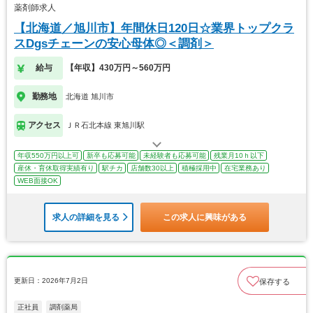
薬剤師求人
【北海道／旭川市】年間休日120日☆業界トップクラ
スDgsチェーンの安心母体◎＜調剤＞
給与
【年収】430万円～560万円
勤務地
北海道 旭川市
アクセス
ＪＲ石北本線 東旭川駅
年収550万円以上可
新卒も応募可能
未経験者も応募可能
残業月10ｈ以下
産休・育休取得実績有り
駅チカ
店舗数30以上
積極採用中
在宅業務あり
WEB面接OK
求人の詳細を見る
この求人に興味がある
更新日：2026年7月2日
保存する
正社員
調剤薬局