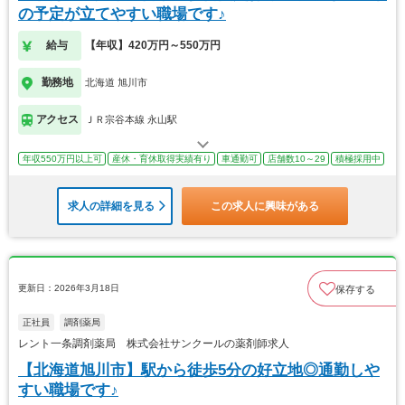
の予定が立てやすい職場です♪
給与
【年収】420万円～550万円
勤務地
北海道 旭川市
アクセス
ＪＲ宗谷本線 永山駅
年収550万円以上可
産休・育休取得実績有り
車通勤可
店舗数10～29
積極採用中
求人の詳細を見る
この求人に興味がある
更新日：2026年3月18日
保存する
正社員
調剤薬局
レント一条調剤薬局 株式会社サンクールの薬剤師求人
【北海道旭川市】駅から徒歩5分の好立地◎通勤しや
すい職場です♪