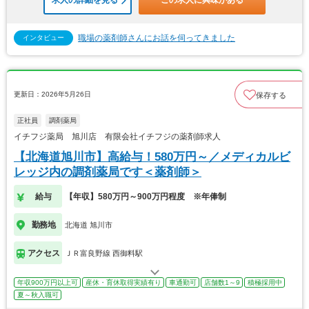
求人の詳細を見る
この求人に興味がある
職場の薬剤師さんにお話を伺ってきました
インタビュー
更新日：2026年5月26日
保存する
正社員
調剤薬局
イチフジ薬局 旭川店 有限会社イチフジの薬剤師求人
【北海道旭川市】高給与！580万円～／メディカルビ
レッジ内の調剤薬局です＜薬剤師＞
給与
【年収】580万円～900万円程度 ※年俸制
勤務地
北海道 旭川市
アクセス
ＪＲ富良野線 西御料駅
年収900万円以上可
産休・育休取得実績有り
車通勤可
店舗数1～9
積極採用中
夏～秋入職可