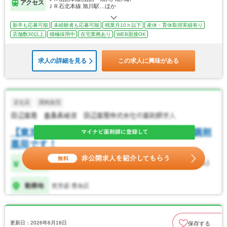
アクセス
ＪＲ石北本線 旭川駅…ほか
新卒も応募可能
未経験者も応募可能
残業月10ｈ以下
産休・育休取得実績有り
店舗数30以上
積極採用中
在宅業務あり
WEB面接OK
求人の詳細を見る
この求人に興味がある
更新日：2026年6月18日
保存する