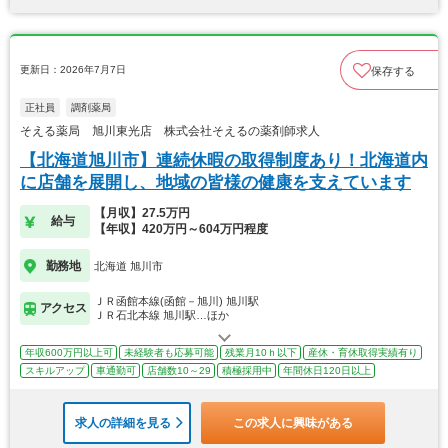
更新日：2026年7月7日
保存する
正社員
調剤薬局
そえる薬局 旭川東光店 株式会社そえるの薬剤師求人
【北海道旭川市】連続休暇の取得制度あり！北海道内
に店舗を展開し、地域の皆様の健康を支えています
【月収】27.5万円
給与
【年収】420万円～604万円程度
勤務地
北海道 旭川市
ＪＲ函館本線(函館－旭川) 旭川駅
アクセス
ＪＲ石北本線 旭川駅…ほか
年収600万円以上可
未経験者も応募可能
残業月10ｈ以下
産休・育休取得実績有り
スキルアップ
車通勤可
店舗数10～29
積極採用中
年間休日120日以上
求人の詳細を見る
この求人に興味がある