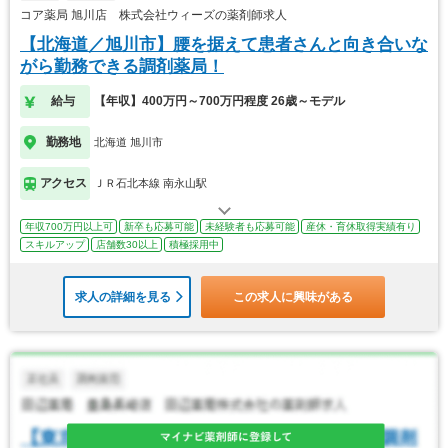
コア薬局 旭川店 株式会社ウィーズの薬剤師求人
【北海道／旭川市】腰を据えて患者さんと向き合いな
がら勤務できる調剤薬局！
給与
【年収】400万円～700万円程度 26歳～モデル
勤務地
北海道 旭川市
アクセス
ＪＲ石北本線 南永山駅
年収700万円以上可
新卒も応募可能
未経験者も応募可能
産休・育休取得実績有り
スキルアップ
店舗数30以上
積極採用中
求人の詳細を見る
この求人に興味がある