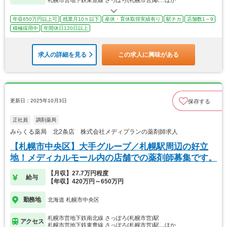
年収650万円以上可
残業月10ｈ以下
産休・育休取得実績有り
駅チカ
店舗数1～9
積極採用中
年間休日120日以上
求人の詳細を見る
この求人に興味がある
更新日：2025年10月3日
保存する
正社員
調剤薬局
みらくる薬局 北2条店 株式会社メディプランの薬剤師求人
【札幌市中央区】大手グループ／札幌駅周辺の好立
地！メディカルモール内の店舗での薬剤師募集です。
【月収】27.7万円程度
給与
【年収】420万円～650万円
勤務地
北海道 札幌市中央区
札幌市営地下鉄南北線 さっぽろ(札幌市営)駅
アクセス
札幌市営地下鉄東豊線 さっぽろ(札幌市営)駅…ほか