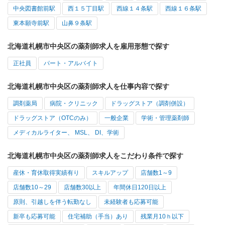
中央図書館前駅
西１５丁目駅
西線１４条駅
西線１６条駅
東本願寺前駅
山鼻９条駅
北海道札幌市中央区の薬剤師求人を雇用形態で探す
正社員
パート・アルバイト
北海道札幌市中央区の薬剤師求人を仕事内容で探す
調剤薬局
病院・クリニック
ドラッグストア（調剤併設）
ドラッグストア（OTCのみ）
一般企業
学術・管理薬剤師
メディカルライター、 MSL、 DI、学術
北海道札幌市中央区の薬剤師求人をこだわり条件で探す
産休・育休取得実績有り
スキルアップ
店舗数1～9
店舗数10～29
店舗数30以上
年間休日120日以上
原則、引越しを伴う転勤なし
未経験者も応募可能
新卒も応募可能
住宅補助（手当）あり
残業月10ｈ以下