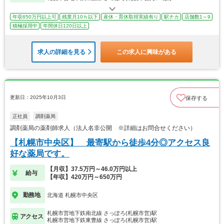
年収650万円以上可
残業月10ｈ以下
産休・育休取得実績有り
駅チカ
店舗数1～9
積極採用中
年間休日120日以上
求人の詳細を見る
この求人に興味がある
更新日：2025年10月3日
保存する
正社員
調剤薬局
調剤薬局の薬剤師求人（法人名非公開 ※詳細はお問合せください）
【札幌市中央区】 最寄駅から徒歩4分◎アクセス良
好な薬局です。
【月収】37.5万円～46.0万円以上
給与
【年収】420万円～650万円
勤務地
北海道 札幌市中央区
札幌市営地下鉄南北線 さっぽろ(札幌市営)駅
アクセス
札幌市営地下鉄東豊線 さっぽろ(札幌市営)駅