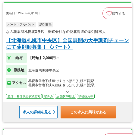
更新日：2026年6月18日
保存する
パート・アルバイト
調剤薬局
なの花薬局札幌北3条店 株式会社なの花北海道の薬剤師求人
【北海道札幌市中央区】全国展開の大手調剤チェーン
にて薬剤師募集！《パート》
給与
【時給】2,000円～
勤務地
北海道 札幌市中央区
札幌市営地下鉄南北線 さっぽろ(札幌市営)駅
アクセス
札幌市営地下鉄東豊線 さっぽろ(札幌市営)駅
産休・育休取得実績有り
駅チカ
店舗数30以上
積極採用中
求人の詳細を見る
この求人に興味がある