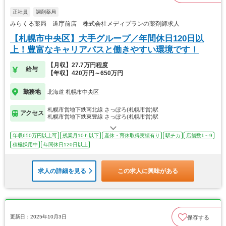
正社員
調剤薬局
みらくる薬局 道庁前店 株式会社メディプランの薬剤師求人
【札幌市中央区】大手グループ／年間休日120日以
上！豊富なキャリアパスと働きやすい環境です！
【月収】27.7万円程度
給与
【年収】420万円～650万円
勤務地
北海道 札幌市中央区
札幌市営地下鉄南北線 さっぽろ(札幌市営)駅
アクセス
札幌市営地下鉄東豊線 さっぽろ(札幌市営)駅
年収650万円以上可
残業月10ｈ以下
産休・育休取得実績有り
駅チカ
店舗数1～9
積極採用中
年間休日120日以上
求人の詳細を見る
この求人に興味がある
更新日：2025年10月3日
保存する