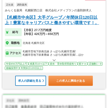
正社員
調剤薬局
みらくる薬局 札幌駅西口店 株式会社メディプランの薬剤師求人
【札幌市中央区】大手グループ／年間休日120日以
上！豊富なキャリアパスと働きやすい環境です！。
【月収】27.7万円程度
給与
【年収】420万円～650万円
勤務地
北海道 札幌市北区
札幌市営地下鉄南北線 さっぽろ(札幌市営)駅
アクセス
札幌市営地下鉄東豊線 さっぽろ(札幌市営)駅…ほか
年収650万円以上可
残業月10ｈ以下
産休・育休取得実績有り
駅チカ
店舗数1～9
積極採用中
年間休日120日以上
求人の詳細を見る
この求人に興味がある