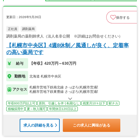
更新日：2026年5月26日
保存する
正社員
調剤薬局
調剤薬局の薬剤師求人（法人名非公開 ※詳細はお問合せください）
【札幌市中央区】4週8休制／風通しが良く、定着率
の高い薬局です
給与
【年収】420万円～630万円
勤務地
北海道 札幌市中央区
札幌市営地下鉄南北線 さっぽろ(札幌市営)駅
アクセス
札幌市営地下鉄東豊線 さっぽろ(札幌市営)駅
年収600万円以上可
原則、引越しを伴う転勤なし
残業月10ｈ以下
駅チカ
積極採用中
夏～秋入職可
年間休日120日以上
求人の詳細を見る
この求人に興味がある