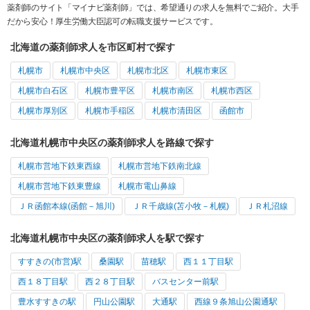
薬剤師のサイト「マイナビ薬剤師」では、希望通りの求人を無料でご紹介。大手
だから安心！厚生労働大臣認可の転職支援サービスです。
北海道の薬剤師求人を市区町村で探す
札幌市
札幌市中央区
札幌市北区
札幌市東区
札幌市白石区
札幌市豊平区
札幌市南区
札幌市西区
札幌市厚別区
札幌市手稲区
札幌市清田区
函館市
北海道札幌市中央区の薬剤師求人を路線で探す
札幌市営地下鉄東西線
札幌市営地下鉄南北線
札幌市営地下鉄東豊線
札幌市電山鼻線
ＪＲ函館本線(函館－旭川)
ＪＲ千歳線(苫小牧－札幌)
ＪＲ札沼線
北海道札幌市中央区の薬剤師求人を駅で探す
すすきの(市営)駅
桑園駅
苗穂駅
西１１丁目駅
西１８丁目駅
西２８丁目駅
バスセンター前駅
豊水すすきの駅
円山公園駅
大通駅
西線９条旭山公園通駅