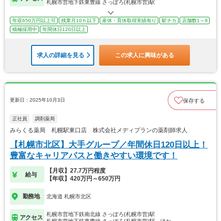
札幌市営地下鉄東豊線 さっぽろ(札幌市営)駅
年収650万円以上可
残業月10ｈ以下
産休・育休取得実績有り
駅チカ
店舗数1～9
積極採用中
年間休日120日以上
求人の詳細を見る
この求人に興味がある
更新日：2025年10月3日
保存する
正社員
調剤薬局
みらくる薬局 札幌駅東口店 株式会社メディプランの薬剤師求人
【札幌市北区】大手グループ／年間休日120日以上！
豊富なキャリアパスと働きやすい環境です！
【月収】27.7万円程度
給与
【年収】420万円～650万円
勤務地
北海道 札幌市北区
札幌市営地下鉄南北線 さっぽろ(札幌市営)駅
アクセス
札幌市営地下鉄東豊線 さっぽろ(札幌市営)駅…ほか