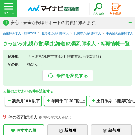
!
安心・安全な転職サポートの提供に努めます。
薬剤師の求人・転職TOP
北海道の薬剤師求人
札幌市の薬剤師求人
中央区の薬剤師求人
さっぽろ(札幌市営)駅(北海道)の薬剤師求人・転職情報一覧
勤務地
さっぽろ(札幌市営)駅(札幌市営地下鉄南北線)
その他
指定なし
条件を変更する
人気のこだわり条件を追加する
残業月10ｈ以下
年間休日120日以上
土日休み（相談可含
9
件の薬剤師求人
※ 非公開求人を除く
おすすめ順
新着順
給与順