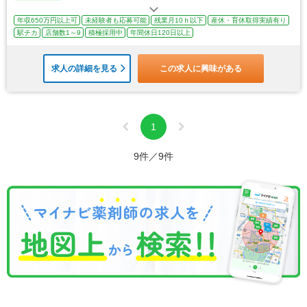
年収650万円以上可
未経験者も応募可能
残業月10ｈ以下
産休・育休取得実績有り
駅チカ
店舗数1～9
積極採用中
年間休日120日以上
求人の詳細を見る
この求人に興味がある
1
9件／9件