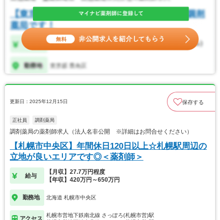
更新日：2025年12月15日
保存する
正社員
調剤薬局
調剤薬局の薬剤師求人（法人名非公開 ※詳細はお問合せください）
【札幌市中央区】年間休日120日以上☆札幌駅周辺の
立地が良いエリアです◎＜薬剤師＞
【月収】27.7万円程度
給与
【年収】420万円～650万円
勤務地
北海道 札幌市中央区
札幌市営地下鉄南北線 さっぽろ(札幌市営)駅
アクセス