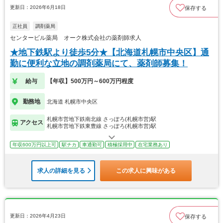
更新日：2026年6月18日
保存する
正社員
調剤薬局
センタービル薬局 オーク株式会社の薬剤師求人
★地下鉄駅より徒歩5分★【北海道札幌市中央区】通
勤に便利な立地の調剤薬局にて、薬剤師募集！
給与
【年収】500万円～600万円程度
勤務地
北海道 札幌市中央区
札幌市営地下鉄南北線 さっぽろ(札幌市営)駅
アクセス
札幌市営地下鉄東豊線 さっぽろ(札幌市営)駅
年収600万円以上可
駅チカ
車通勤可
積極採用中
在宅業務あり
求人の詳細を見る
この求人に興味がある
更新日：2026年4月23日
保存する