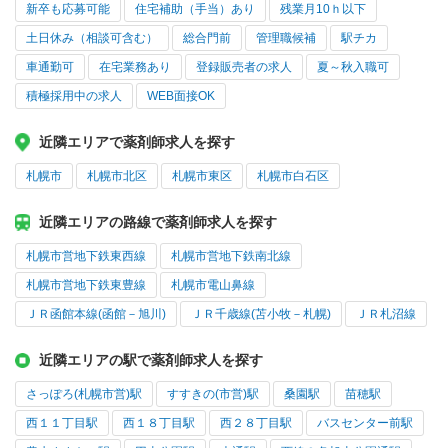
新卒も応募可能
住宅補助（手当）あり
残業月10ｈ以下
土日休み（相談可含む）
総合門前
管理職候補
駅チカ
車通勤可
在宅業務あり
登録販売者の求人
夏～秋入職可
積極採用中の求人
WEB面接OK
近隣エリアで薬剤師求人を探す
札幌市
札幌市北区
札幌市東区
札幌市白石区
近隣エリアの路線で薬剤師求人を探す
札幌市営地下鉄東西線
札幌市営地下鉄南北線
札幌市営地下鉄東豊線
札幌市電山鼻線
ＪＲ函館本線(函館－旭川)
ＪＲ千歳線(苫小牧－札幌)
ＪＲ札沼線
近隣エリアの駅で薬剤師求人を探す
さっぽろ(札幌市営)駅
すすきの(市営)駅
桑園駅
苗穂駅
西１１丁目駅
西１８丁目駅
西２８丁目駅
バスセンター前駅