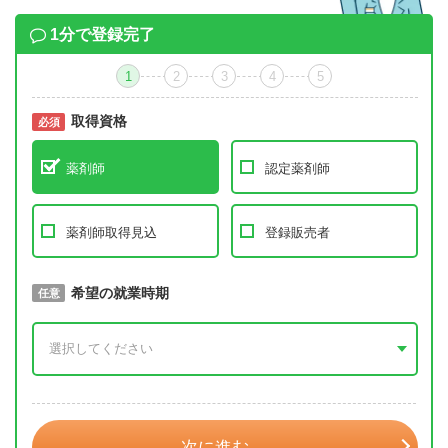
1分で登録完了
1
2
3
4
5
取得資格
必須
必須
薬剤師
認定薬剤師
薬剤師取得見込
登録販売者
取得予定年
希望の就業時期
必須
任意
年 3月
次に進む