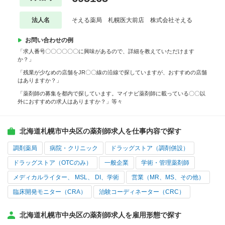
法人名
そえる薬局 札幌医大前店 株式会社そえる
お問い合わせの例
「求人番号〇〇〇〇〇〇に興味があるので、詳細を教えていただけます
か？」
「残業が少なめの店舗をJR〇〇線の沿線で探していますが、おすすめの店舗
はありますか？」
「薬剤師の募集を都内で探しています。マイナビ薬剤師に載っている〇〇以
外におすすめの求人はありますか？」等々
北海道札幌市中央区の薬剤師求人を仕事内容で探す
調剤薬局
病院・クリニック
ドラッグストア（調剤併設）
ドラッグストア（OTCのみ）
一般企業
学術・管理薬剤師
メディカルライター、 MSL、 DI、学術
営業（MR、MS、その他）
臨床開発モニター（CRA）
治験コーディネーター（CRC）
北海道札幌市中央区の薬剤師求人を雇用形態で探す