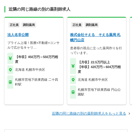
近隣の同じ路線の別の薬剤師求人
正社員
調剤薬局
正社員
調剤薬局
法人名非公開
株式会社そえる そえる薬局 札
幌円山店
プライム上場！医療×不動産×コンサ
ルで広がるキャリ…
患者様の視点に立った薬局作りを行
っています。
【年収】450万円～550万円程
度
【月収】22.5万円以上
【年収】420万円～604万円程
北海道 札幌市中央区
度
札幌市営地下鉄東西線 二十四
北海道 札幌市中央区
軒駅
札幌市営地下鉄東西線 円山公
園駅
近隣の同じ路線の別の薬剤師求人をもっと見る