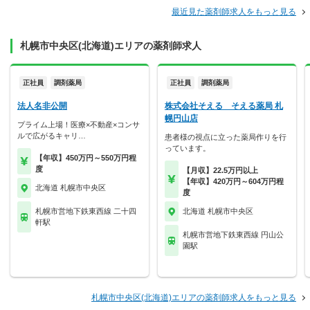
最近見た薬剤師求人をもっと見る
札幌市中央区(北海道)エリアの薬剤師求人
正社員
調剤薬局
正社員
調剤薬局
法人名非公開
株式会社そえる そえる薬局 札
幌円山店
プライム上場！医療×不動産×コンサ
ルで広がるキャリ…
患者様の視点に立った薬局作りを行
っています。
【年収】450万円～550万円程
度
【月収】22.5万円以上
【年収】420万円～604万円程
北海道 札幌市中央区
度
札幌市営地下鉄東西線 二十四
北海道 札幌市中央区
軒駅
札幌市営地下鉄東西線 円山公
園駅
札幌市中央区(北海道)エリアの薬剤師求人をもっと見る