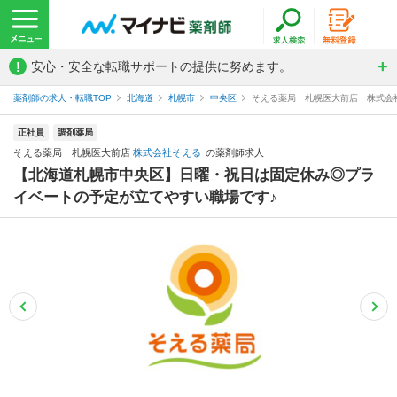
!
安心・安全な転職サポートの提供に努めます。
薬剤師の求人・転職TOP
北海道
札幌市
中央区
そえる薬局 札幌医大前店 株式会
正社員
調剤薬局
そえる薬局 札幌医大前店
株式会社そえる
の薬剤師求人
【北海道札幌市中央区】日曜・祝日は固定休み◎プラ
イベートの予定が立てやすい職場です♪