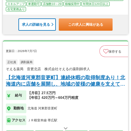
スキルアップ
車通勤可
店舗数10～29
積極採用中
年間休日120日以上
在宅業務あり
求人の詳細を見る
この求人に興味がある
更新日：2026年7月7日
保存する
正社員
調剤薬局
そえる薬局 音更北店 株式会社そえるの薬剤師求人
【北海道河東郡音更町】連続休暇の取得制度あり！北
海道内に店舗を展開し、地域の皆様の健康を支えてい
ます
【月収】27.5万円
給与
【年収】420万円～604万円程度
勤務地
北海道 河東郡音更町
アクセス
ＪＲ根室本線 帯広駅