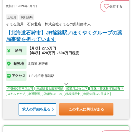
更新日：2026年8月7日
保存する
正社員
調剤薬局
そえる薬局 石狩北店 株式会社そえるの薬剤師求人
【北海道石狩市】JR篠路駅／ほくやくグループの薬
局事業を担っています
【月収】27.5万円
給与
【年収】420万円～604万円程度
勤務地
北海道 石狩市
アクセス
ＪＲ札沼線 篠路駅
年収600万円以上可
未経験者も応募可能
残業月10ｈ以下
産休・育休取得実績有り
スキルアップ
車通勤可
店舗数10～29
積極採用中
年間休日120日以上
求人の詳細を見る
この求人に興味がある