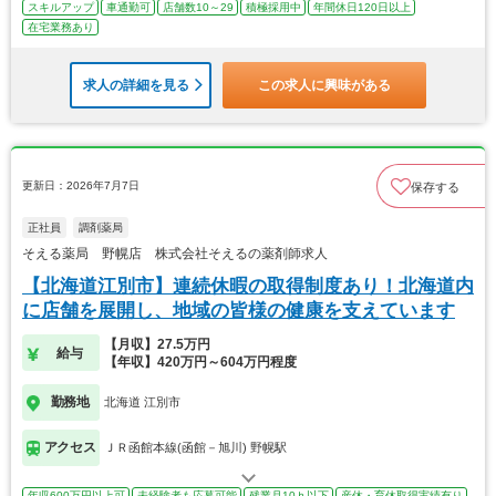
スキルアップ
車通勤可
店舗数10～29
積極採用中
年間休日120日以上
在宅業務あり
求人の詳細を見る
この求人に興味がある
更新日：2026年7月7日
保存する
正社員
調剤薬局
そえる薬局 野幌店 株式会社そえるの薬剤師求人
【北海道江別市】連続休暇の取得制度あり！北海道内
に店舗を展開し、地域の皆様の健康を支えています
【月収】27.5万円
給与
【年収】420万円～604万円程度
勤務地
北海道 江別市
アクセス
ＪＲ函館本線(函館－旭川) 野幌駅
年収600万円以上可
未経験者も応募可能
残業月10ｈ以下
産休・育休取得実績有り