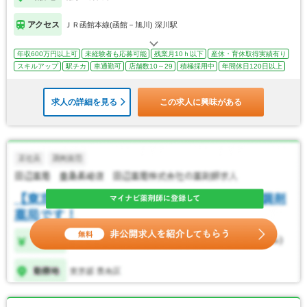
アクセス
ＪＲ函館本線(函館－旭川) 深川駅
年収600万円以上可
未経験者も応募可能
残業月10ｈ以下
産休・育休取得実績有り
スキルアップ
駅チカ
車通勤可
店舗数10～29
積極採用中
年間休日120日以上
求人の詳細を見る
この求人に興味がある