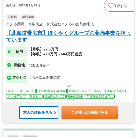
更新日：2026年7月22日
保存する
正社員
調剤薬局
そえる薬局 帯広南店 株式会社そえるの薬剤師求人
【北海道帯広市】ほくやくグループの薬局事業を担っ
ています
【月収】27.5万円
給与
【年収】420万円～604万円程度
勤務地
北海道 帯広市
アクセス
ＪＲ根室本線 帯広駅
年収600万円以上可
未経験者も応募可能
残業月10ｈ以下
産休・育休取得実績有り
スキルアップ
車通勤可
店舗数10～29
積極採用中
年間休日120日以上
求人の詳細を見る
この求人に興味がある