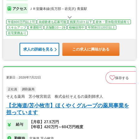
アクセス
ＪＲ室蘭本線(長万部－岩見沢) 青葉駅
年収600万円以上可
未経験者も応募可能
残業月10ｈ以下
産休・育休取得実績有り
スキルアップ
車通勤可
店舗数10～29
積極採用中
年間休日120日以上
在宅業務あり
求人の詳細を見る
この求人に興味がある
更新日：2026年7月22日
保存する
正社員
調剤薬局
そえる薬局 苫小牧宮前店 株式会社そえるの薬剤師求人
【北海道/苫小牧市】ほくやくグループの薬局事業を
担っています
【月収】27.5万円
給与
【年収】420万円～604万円程度
勤務地
北海道 苫小牧市