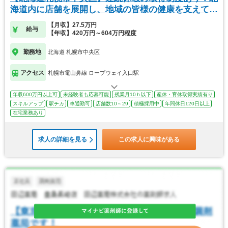
海道内に店舗を展開し、地域の皆様の健康を支えてい
ます
【月収】27.5万円
給与
【年収】420万円～604万円程度
勤務地
北海道 札幌市中央区
アクセス
札幌市電山鼻線 ロープウェイ入口駅
年収600万円以上可
未経験者も応募可能
残業月10ｈ以下
産休・育休取得実績有り
スキルアップ
駅チカ
車通勤可
店舗数10～29
積極採用中
年間休日120日以上
在宅業務あり
求人の詳細を見る
この求人に興味がある