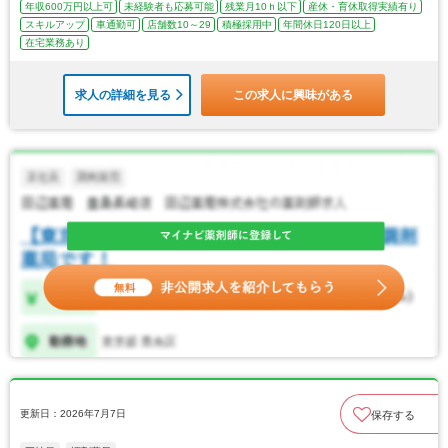
年収600万円以上可
未経験者も応募可能
残業月10ｈ以下
産休・育休取得実績有り
スキルアップ
車通勤可
店舗数10～29
積極採用中
年間休日120日以上
在宅業務あり
求人の詳細を見る
この求人に興味がある
更新日：2026年7月7日
保存する