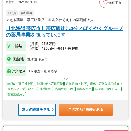
更新日：2026年8月7日
保存する
正社員
調剤薬局
そえる薬局 帯広駅前店 株式会社そえるの薬剤師求人
【北海道帯広市】帯広駅徒歩4分／ほくやくグループ
の薬局事業を担っています
【月収】27.5万円
給与
【年収】420万円～604万円程度
勤務地
北海道 帯広市
アクセス
ＪＲ根室本線 帯広駅
年収600万円以上可
未経験者も応募可能
残業月10ｈ以下
産休・育休取得実績有り
スキルアップ
駅チカ
車通勤可
店舗数10～29
積極採用中
年間休日120日以上
在宅業務あり
求人の詳細を見る
この求人に興味がある