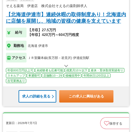
そえる薬局 伊達店 株式会社そえるの薬剤師求人
【北海道伊達市】連続休暇の取得制度あり！北海道内
に店舗を展開し、地域の皆様の健康を支えています
【月収】27.5万円
給与
【年収】420万円～604万円程度
勤務地
北海道 伊達市
アクセス
ＪＲ室蘭本線(長万部－岩見沢) 伊達紋別駅
年収600万円以上可
未経験者も応募可能
残業月10ｈ以下
産休・育休取得実績有り
スキルアップ
車通勤可
店舗数10～29
積極採用中
年間休日120日以上
在宅業務あり
求人の詳細を見る
この求人に興味がある
更新日：2026年7月7日
保存する