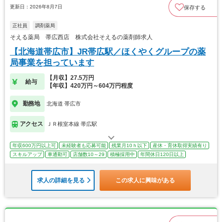
更新日：2026年8月7日
保存する
正社員
調剤薬局
そえる薬局 帯広西店 株式会社そえるの薬剤師求人
【北海道帯広市】JR帯広駅／ほくやくグループの薬
局事業を担っています
【月収】27.5万円
給与
【年収】420万円～604万円程度
勤務地
北海道 帯広市
アクセス
ＪＲ根室本線 帯広駅
年収600万円以上可
未経験者も応募可能
残業月10ｈ以下
産休・育休取得実績有り
スキルアップ
車通勤可
店舗数10～29
積極採用中
年間休日120日以上
求人の詳細を見る
この求人に興味がある