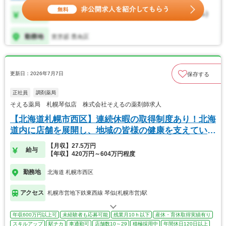
更新日：2026年7月7日
保存する
正社員
調剤薬局
そえる薬局 札幌琴似店 株式会社そえるの薬剤師求人
【北海道札幌市西区】連続休暇の取得制度あり！北海
道内に店舗を展開し、地域の皆様の健康を支えていま
す
【月収】27.5万円
給与
【年収】420万円～604万円程度
勤務地
北海道 札幌市西区
アクセス
札幌市営地下鉄東西線 琴似(札幌市営)駅
年収600万円以上可
未経験者も応募可能
残業月10ｈ以下
産休・育休取得実績有り
スキルアップ
駅チカ
車通勤可
店舗数10～29
積極採用中
年間休日120日以上