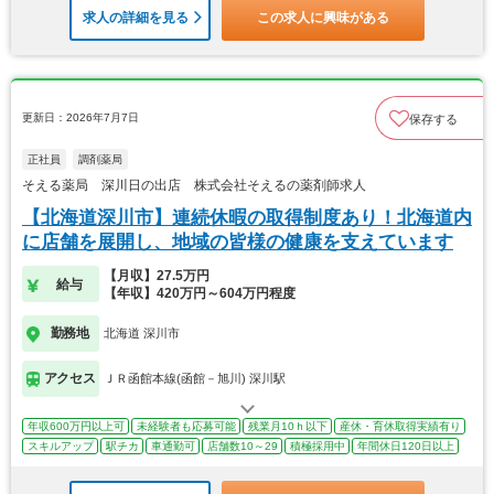
求人の詳細を見る
この求人に興味がある
更新日：2026年7月7日
保存する
正社員
調剤薬局
そえる薬局 深川日の出店 株式会社そえるの薬剤師求人
【北海道深川市】連続休暇の取得制度あり！北海道内
に店舗を展開し、地域の皆様の健康を支えています
【月収】27.5万円
給与
【年収】420万円～604万円程度
勤務地
北海道 深川市
アクセス
ＪＲ函館本線(函館－旭川) 深川駅
年収600万円以上可
未経験者も応募可能
残業月10ｈ以下
産休・育休取得実績有り
スキルアップ
駅チカ
車通勤可
店舗数10～29
積極採用中
年間休日120日以上