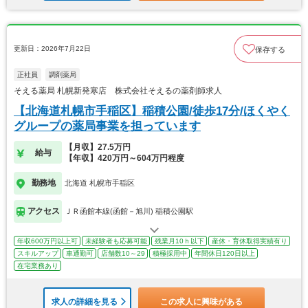
更新日：2026年7月22日
保存する
正社員
調剤薬局
そえる薬局 札幌新発寒店 株式会社そえるの薬剤師求人
【北海道札幌市手稲区】稲積公園/徒歩17分/ほくやく
グループの薬局事業を担っています
【月収】27.5万円
給与
【年収】420万円～604万円程度
勤務地
北海道 札幌市手稲区
アクセス
ＪＲ函館本線(函館－旭川) 稲積公園駅
年収600万円以上可
未経験者も応募可能
残業月10ｈ以下
産休・育休取得実績有り
スキルアップ
車通勤可
店舗数10～29
積極採用中
年間休日120日以上
在宅業務あり
求人の詳細を見る
この求人に興味がある