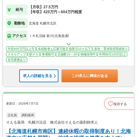
す
【月収】27.5万円
給与
【年収】420万円～604万円程度
勤務地
北海道 札幌市北区
アクセス
ＪＲ札沼線 新川(北海道)駅
年収600万円以上可
未経験者も応募可能
残業月10ｈ以下
産休・育休取得実績有り
スキルアップ
駅チカ
車通勤可
店舗数10～29
積極採用中
年間休日120日以上
在宅業務あり
求人の詳細を見る
この求人に興味がある
更新日：2026年7月7日
保存する
正社員
調剤薬局
そえる薬局 札幌川沿店 株式会社そえるの薬剤師求人
【北海道札幌市南区】連続休暇の取得制度あり！北海