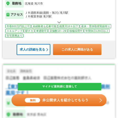
勤務地
北海道 滝川市
ＪＲ函館本線(函館－旭川) 滝川駅
アクセス
ＪＲ根室本線 滝川駅
年収600万円以上可
未経験者も応募可能
残業月10ｈ以下
産休・育休取得実績有り
スキルアップ
駅チカ
車通勤可
店舗数10～29
積極採用中
年間休日120日以上
在宅業務あり
求人の詳細を見る
この求人に興味がある