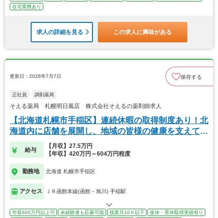
在宅業務あり
求人の詳細を見る
この求人に興味がある
更新日：2026年7月7日
保存する
正社員
調剤薬局
そえる薬局 札幌明日風店 株式会社そえるの薬剤師求人
【北海道札幌市手稲区】連続休暇の取得制度あり！北
海道内に店舗を展開し、地域の皆様の健康を支えてい
ます
【月収】27.5万円
給与
【年収】420万円～604万円程度
勤務地
北海道 札幌市手稲区
アクセス
ＪＲ函館本線(函館－旭川) 手稲駅
年収600万円以上可
未経験者も応募可能
残業月10ｈ以下
産休・育休取得実績有り