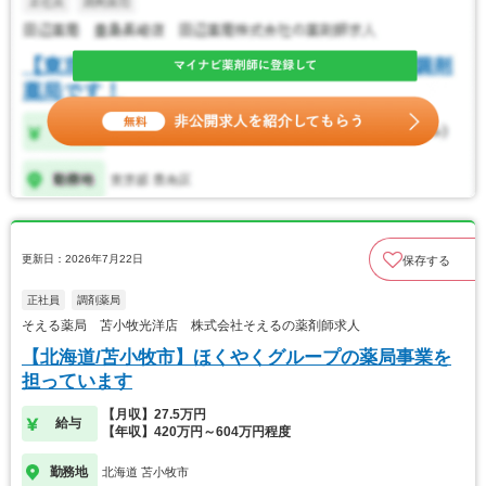
更新日：2026年7月22日
保存する
正社員
調剤薬局
そえる薬局 苫小牧光洋店 株式会社そえるの薬剤師求人
【北海道/苫小牧市】ほくやくグループの薬局事業を
担っています
【月収】27.5万円
給与
【年収】420万円～604万円程度
勤務地
北海道 苫小牧市