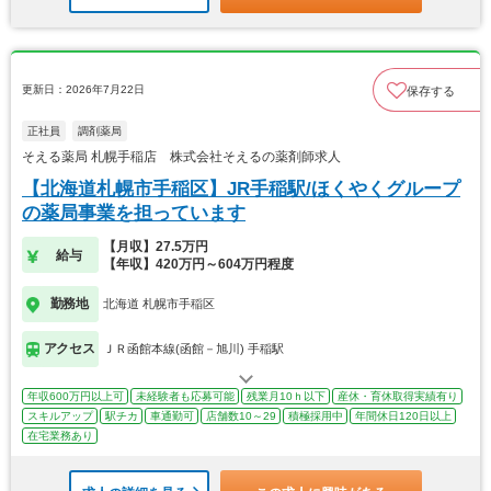
更新日：2026年7月22日
保存する
正社員
調剤薬局
そえる薬局 札幌手稲店 株式会社そえるの薬剤師求人
【北海道札幌市手稲区】JR手稲駅/ほくやくグループ
の薬局事業を担っています
【月収】27.5万円
給与
【年収】420万円～604万円程度
勤務地
北海道 札幌市手稲区
アクセス
ＪＲ函館本線(函館－旭川) 手稲駅
年収600万円以上可
未経験者も応募可能
残業月10ｈ以下
産休・育休取得実績有り
スキルアップ
駅チカ
車通勤可
店舗数10～29
積極採用中
年間休日120日以上
在宅業務あり