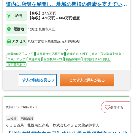
道内に店舗を展開し、地域の皆様の健康を支えていま
す
【月収】27.5万円
給与
【年収】420万円～604万円程度
勤務地
北海道 札幌市東区
アクセス
札幌市営地下鉄東豊線 元町(札幌)駅
年収600万円以上可
未経験者も応募可能
残業月10ｈ以下
産休・育休取得実績有り
スキルアップ
車通勤可
店舗数10～29
積極採用中
年間休日120日以上
在宅業務あり
求人の詳細を見る
この求人に興味がある
更新日：2026年7月7日
保存する
正社員
調剤薬局
そえる薬局 札幌南21条店 株式会社そえるの薬剤師求人