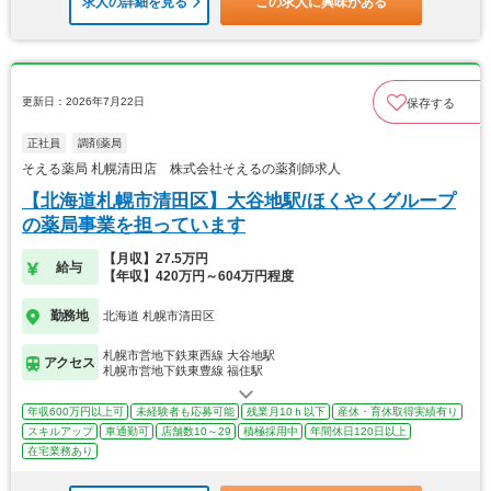
求人の詳細を見る
この求人に興味がある
更新日：2026年7月22日
保存する
正社員
調剤薬局
そえる薬局 札幌清田店 株式会社そえるの薬剤師求人
【北海道札幌市清田区】大谷地駅/ほくやくグループ
の薬局事業を担っています
【月収】27.5万円
給与
【年収】420万円～604万円程度
勤務地
北海道 札幌市清田区
札幌市営地下鉄東西線 大谷地駅
アクセス
札幌市営地下鉄東豊線 福住駅
年収600万円以上可
未経験者も応募可能
残業月10ｈ以下
産休・育休取得実績有り
スキルアップ
車通勤可
店舗数10～29
積極採用中
年間休日120日以上
在宅業務あり