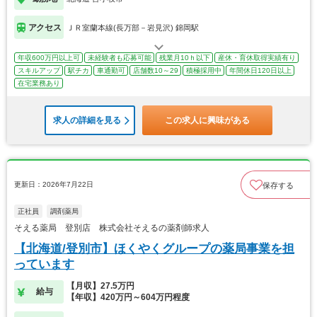
アクセス
ＪＲ室蘭本線(長万部－岩見沢) 錦岡駅
年収600万円以上可
未経験者も応募可能
残業月10ｈ以下
産休・育休取得実績有り
スキルアップ
駅チカ
車通勤可
店舗数10～29
積極採用中
年間休日120日以上
在宅業務あり
求人の詳細を見る
この求人に興味がある
更新日：2026年7月22日
保存する
正社員
調剤薬局
そえる薬局 登別店 株式会社そえるの薬剤師求人
【北海道/登別市】ほくやくグループの薬局事業を担
っています
【月収】27.5万円
給与
【年収】420万円～604万円程度