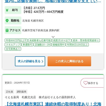
道内に店舗を展開し、地域の皆様の健康を支えていま
す
【月収】27.5万円
給与
【年収】420万円～604万円程度
勤務地
北海道 札幌市南区
アクセス
札幌市営地下鉄南北線 真駒内駅
年収600万円以上可
未経験者も応募可能
残業月10ｈ以下
産休・育休取得実績有り
スキルアップ
車通勤可
店舗数10～29
積極採用中
年間休日120日以上
在宅業務あり
求人の詳細を見る
この求人に興味がある
更新日：2026年7月7日
保存する
正社員
調剤薬局
そえる薬局 札幌北光店 株式会社そえるの薬剤師求人
【北海道札幌市東区】連続休暇の取得制度あり！北海