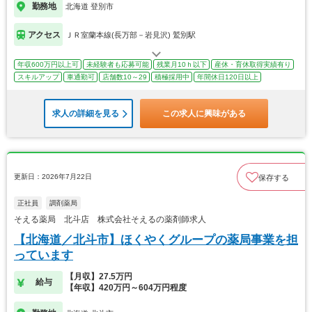
勤務地
北海道 登別市
アクセス
ＪＲ室蘭本線(長万部－岩見沢) 鷲別駅
年収600万円以上可
未経験者も応募可能
残業月10ｈ以下
産休・育休取得実績有り
スキルアップ
車通勤可
店舗数10～29
積極採用中
年間休日120日以上
求人の詳細を見る
この求人に興味がある
更新日：2026年7月22日
保存する
正社員
調剤薬局
そえる薬局 北斗店 株式会社そえるの薬剤師求人
【北海道／北斗市】ほくやくグループの薬局事業を担
っています
【月収】27.5万円
給与
【年収】420万円～604万円程度