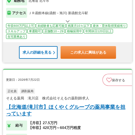
勤務地
北海道 北斗市
アクセス
ＪＲ函館本線(函館－旭川) 新函館北斗駅
年収600万円以上可
未経験者も応募可能
残業月10ｈ以下
産休・育休取得実績有り
スキルアップ
車通勤可
店舗数10～29
積極採用中
年間休日120日以上
在宅業務あり
求人の詳細を見る
この求人に興味がある
更新日：2026年7月22日
保存する
正社員
調剤薬局
そえる薬局 滝川店 株式会社そえるの薬剤師求人
【北海道/滝川市】ほくやくグループの薬局事業を担
っています
【月収】27.5万円
給与
【年収】420万円～604万円程度