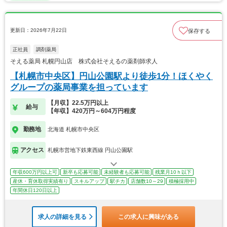
更新日：2026年7月22日
保存する
正社員
調剤薬局
そえる薬局 札幌円山店 株式会社そえるの薬剤師求人
【札幌市中央区】円山公園駅より徒歩1分！ほくやく
グループの薬局事業を担っています
【月収】22.5万円以上
給与
【年収】420万円～604万円程度
勤務地
北海道 札幌市中央区
アクセス
札幌市営地下鉄東西線 円山公園駅
年収600万円以上可
新卒も応募可能
未経験者も応募可能
残業月10ｈ以下
産休・育休取得実績有り
スキルアップ
駅チカ
店舗数10～29
積極採用中
年間休日120日以上
求人の詳細を見る
この求人に興味がある