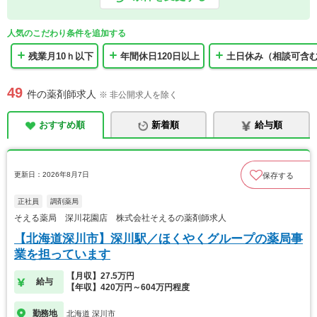
人気のこだわり条件を追加する
残業月10ｈ以下
年間休日120日以上
土日休み（相談可含
49
件の薬剤師求人
※ 非公開求人を除く
おすすめ順
新着順
給与順
更新日：2026年8月7日
保存する
正社員
調剤薬局
そえる薬局 深川花園店 株式会社そえるの薬剤師求人
【北海道深川市】深川駅／ほくやくグループの薬局事
業を担っています
【月収】27.5万円
給与
【年収】420万円～604万円程度
勤務地
北海道 深川市