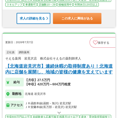
スキルアップ
車通勤可
店舗数10～29
積極採用中
年間休日120日以上
求人の詳細を見る
この求人に興味がある
更新日：2026年7月7日
保存する
正社員
調剤薬局
そえる薬局 岩見沢店 株式会社そえるの薬剤師求人
【北海道岩見沢市】連続休暇の取得制度あり！北海道
内に店舗を展開し、地域の皆様の健康を支えています
【月収】27.5万円
給与
【年収】420万円～604万円程度
勤務地
北海道 岩見沢市
ＪＲ函館本線(函館－旭川) 岩見沢駅
アクセス
ＪＲ室蘭本線(長万部－岩見沢) 岩見沢駅
年収600万円以上可
未経験者も応募可能
残業月10ｈ以下
産休・育休取得実績有り