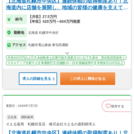
【北海道札幌市中央区】連続休暇の取得制度あり！北
海道内に店舗を展開し、地域の皆様の健康を支えてい
ます
【月収】27.5万円
給与
【年収】420万円～604万円程度
勤務地
北海道 札幌市中央区
アクセス
札幌市電山鼻線 東屯田通駅
年収600万円以上可
未経験者も応募可能
残業月10ｈ以下
産休・育休取得実績有り
スキルアップ
駅チカ
車通勤可
店舗数10～29
積極採用中
年間休日120日以上
求人の詳細を見る
この求人に興味がある
更新日：2026年7月7日
保存する
正社員
調剤薬局
そえる薬局 札幌伏見店 株式会社そえるの薬剤師求人
【北海道札幌市中央区】連続休暇の取得制度あり！北