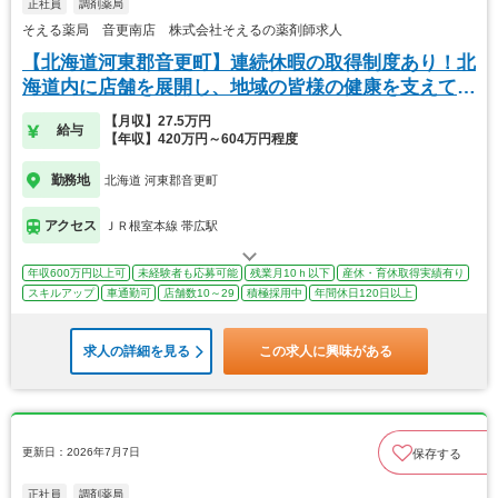
正社員
調剤薬局
そえる薬局 音更南店 株式会社そえるの薬剤師求人
【北海道河東郡音更町】連続休暇の取得制度あり！北
海道内に店舗を展開し、地域の皆様の健康を支えてい
ます
【月収】27.5万円
給与
【年収】420万円～604万円程度
勤務地
北海道 河東郡音更町
アクセス
ＪＲ根室本線 帯広駅
年収600万円以上可
未経験者も応募可能
残業月10ｈ以下
産休・育休取得実績有り
スキルアップ
車通勤可
店舗数10～29
積極採用中
年間休日120日以上
求人の詳細を見る
この求人に興味がある
更新日：2026年7月7日
保存する
正社員
調剤薬局