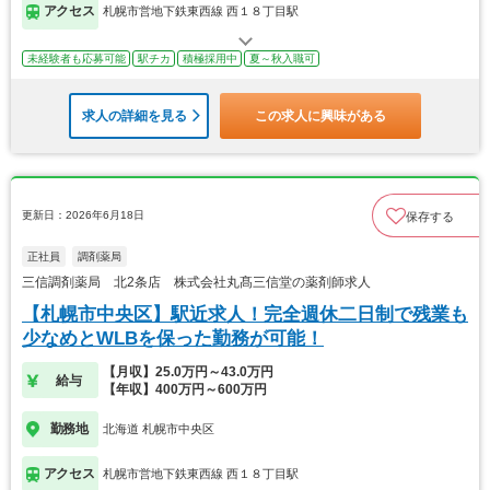
アクセス
札幌市営地下鉄東西線 西１８丁目駅
未経験者も応募可能
駅チカ
積極採用中
夏～秋入職可
求人の詳細を見る
この求人に興味がある
更新日：2026年6月18日
保存する
正社員
調剤薬局
三信調剤薬局 北2条店 株式会社丸髙三信堂の薬剤師求人
【札幌市中央区】駅近求人！完全週休二日制で残業も
少なめとWLBを保った勤務が可能！
【月収】25.0万円～43.0万円
給与
【年収】400万円～600万円
勤務地
北海道 札幌市中央区
アクセス
札幌市営地下鉄東西線 西１８丁目駅