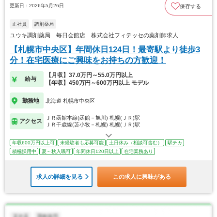
更新日：2026年5月26日
保存する
正社員
調剤薬局
ユウキ調剤薬局 毎日会館店 株式会社フィテッセの薬剤師求人
【札幌市中央区】年間休日124日！最寄駅より徒歩3
分！在宅医療にご興味をお持ちの方歓迎！
【月収】37.0万円～55.0万円以上
給与
【年収】450万円～600万円以上 モデル
勤務地
北海道 札幌市中央区
ＪＲ函館本線(函館－旭川) 札幌(ＪＲ)駅
アクセス
ＪＲ千歳線(苫小牧－札幌) 札幌(ＪＲ)駅
年収600万円以上可
未経験者も応募可能
土日休み（相談可含む）
駅チカ
積極採用中
夏～秋入職可
年間休日120日以上
在宅業務あり
求人の詳細を見る
この求人に興味がある