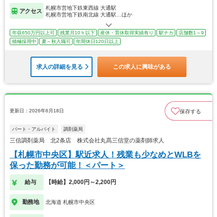
札幌市営地下鉄東西線 大通駅
アクセス
札幌市営地下鉄南北線 大通駅…ほか
年収650万円以上可
残業月10ｈ以下
産休・育休取得実績有り
駅チカ
店舗数1～9
積極採用中
夏～秋入職可
年間休日120日以上
求人の詳細を見る
この求人に興味がある
更新日：2026年6月18日
保存する
パート・アルバイト
調剤薬局
三信調剤薬局 北2条店 株式会社丸髙三信堂の薬剤師求人
【札幌市中央区】駅近求人！残業も少なめとWLBを
保った勤務が可能！＜パート＞
給与
【時給】2,000円～2,200円
勤務地
北海道 札幌市中央区