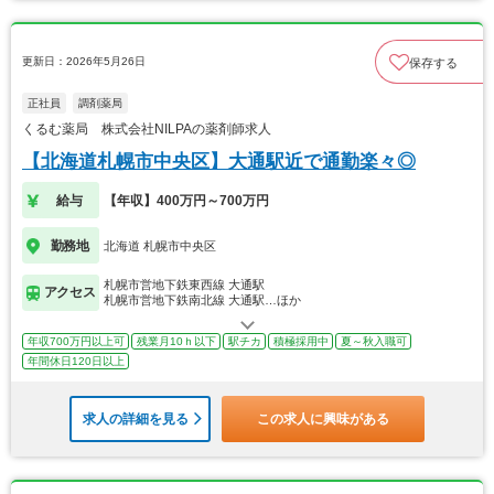
更新日：2026年5月26日
保存する
正社員
調剤薬局
くるむ薬局 株式会社NILPAの薬剤師求人
【北海道札幌市中央区】大通駅近で通勤楽々◎
給与
【年収】400万円～700万円
勤務地
北海道 札幌市中央区
札幌市営地下鉄東西線 大通駅
アクセス
札幌市営地下鉄南北線 大通駅…ほか
年収700万円以上可
残業月10ｈ以下
駅チカ
積極採用中
夏～秋入職可
年間休日120日以上
求人の詳細を見る
この求人に興味がある