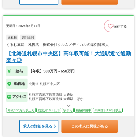
更新日：2026年6月11日
保存する
正社員
調剤薬局
くるむ薬局 札幌店 株式会社クルムメディカルの薬剤師求人
【北海道札幌市中央区】高年収可能！大通駅近で通勤
楽々◎
給与
【年収】500万円～650万円
勤務地
北海道 札幌市中央区
札幌市営地下鉄東西線 大通駅
アクセス
札幌市営地下鉄南北線 大通駅…ほか
年収650万円以上可
残業月10ｈ以下
駅チカ
積極採用中
年間休日120日以上
求人の詳細を見る
この求人に興味がある