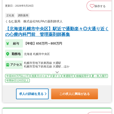
更新日：2026年5月26日
保存する
正社員
調剤薬局
くるむ薬局 株式会社NILPAの薬剤師求人
【北海道札幌市中央区】駅近で通勤楽々◎大通り近く
の心療内科門前 管理薬剤師募集
給与
【年収】650万円～800万円
勤務地
北海道 札幌市中央区
札幌市営地下鉄東西線 大通駅
アクセス
札幌市営地下鉄南北線 大通駅…ほか
年収800万円以上可
残業月10ｈ以下
駅チカ
車通勤可
積極採用中
夏～秋入職可
年間休日120日以上
求人の詳細を見る
この求人に興味がある