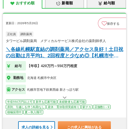
おすすめ順
新着順
給与順
更新日：2026年5月26日
保存する
正社員
調剤薬局
タワービル調剤薬局 メディカルサービス株式会社の薬剤師求人
＼各線札幌駅直結の調剤薬局／アクセス良好！土日祝
の出勤は月平均1、2回程度と少なめ◎【札幌市中央
区】
給与
【年収】420万円～550万円程度
勤務地
北海道 札幌市中央区
アクセス
札幌市営地下鉄東西線 新さっぽろ駅
年収550万円以上可
新卒も応募可能
未経験者も応募可能
原則、引越しを伴う転勤なし
産休・育休取得実績有り
駅チカ
店舗数1～9
積極採用中
夏～秋入職可
求人の詳細を見る
この求人に興味がある