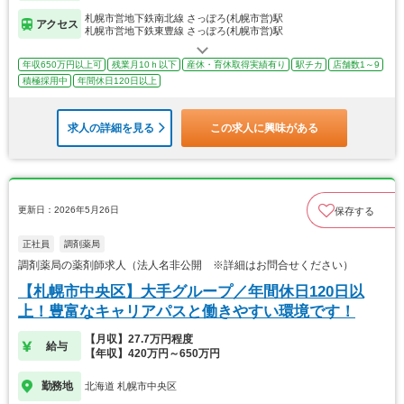
札幌市営地下鉄南北線 さっぽろ(札幌市営)駅
アクセス
札幌市営地下鉄東豊線 さっぽろ(札幌市営)駅
年収650万円以上可
残業月10ｈ以下
産休・育休取得実績有り
駅チカ
店舗数1～9
積極採用中
年間休日120日以上
求人の詳細を見る
この求人に興味がある
更新日：2026年5月26日
保存する
正社員
調剤薬局
調剤薬局の薬剤師求人（法人名非公開 ※詳細はお問合せください）
【札幌市中央区】大手グループ／年間休日120日以
上！豊富なキャリアパスと働きやすい環境です！
【月収】27.7万円程度
給与
【年収】420万円～650万円
勤務地
北海道 札幌市中央区