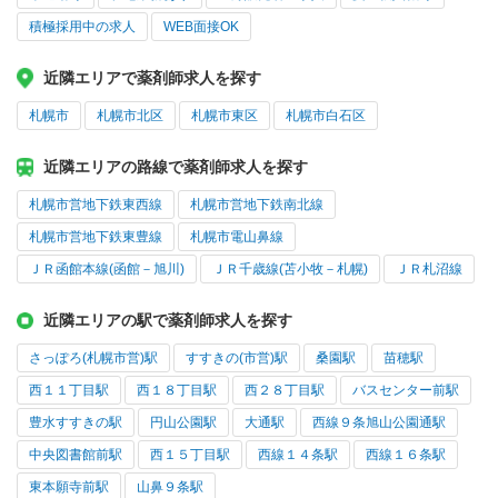
積極採用中の求人
WEB面接OK
近隣エリアで薬剤師求人を探す
札幌市
札幌市北区
札幌市東区
札幌市白石区
近隣エリアの路線で薬剤師求人を探す
札幌市営地下鉄東西線
札幌市営地下鉄南北線
札幌市営地下鉄東豊線
札幌市電山鼻線
ＪＲ函館本線(函館－旭川)
ＪＲ千歳線(苫小牧－札幌)
ＪＲ札沼線
近隣エリアの駅で薬剤師求人を探す
さっぽろ(札幌市営)駅
すすきの(市営)駅
桑園駅
苗穂駅
西１１丁目駅
西１８丁目駅
西２８丁目駅
バスセンター前駅
豊水すすきの駅
円山公園駅
大通駅
西線９条旭山公園通駅
中央図書館前駅
西１５丁目駅
西線１４条駅
西線１６条駅
東本願寺前駅
山鼻９条駅