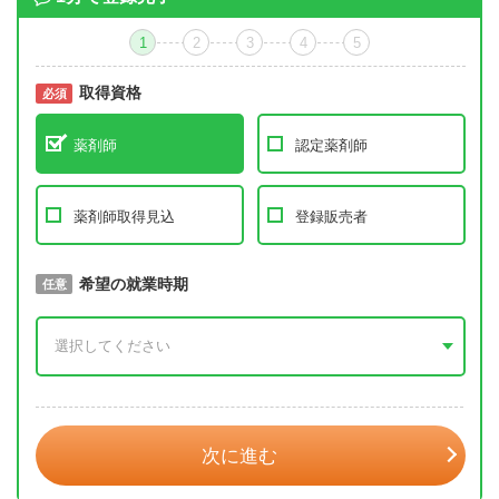
1
2
3
4
5
取得資格
必須
必須
薬剤師
認定薬剤師
薬剤師取得見込
登録販売者
取得予定年
希望の就業時期
必須
任意
年 3月
次に進む