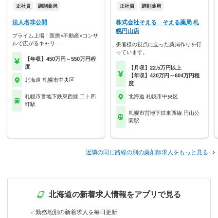
正社員
調剤薬局
正社員
調剤薬局
法人名非公開
株式会社そえる そえる薬局 札
幌円山店
プライム上場！医療×不動産×コンサ
ルで広がるキャリ…
患者様の視点に立った薬局作りを行
っています。
【年収】450万円～550万円程
度
【月収】22.5万円以上
【年収】420万円～604万円程
北海道 札幌市中央区
度
札幌市営地下鉄東西線 二十四
北海道 札幌市中央区
軒駅
札幌市営地下鉄東西線 円山公
園駅
近隣の同じ路線の別の薬剤師求人をもっと見る
北海道の新着求人情報をアプリで見る
勤務地別の新着求人を毎日更新