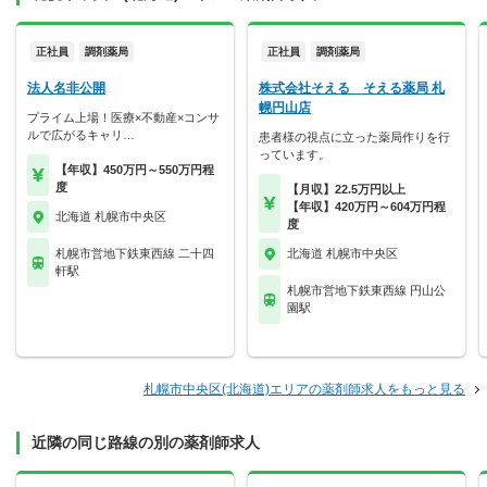
正社員
調剤薬局
正社員
調剤薬局
法人名非公開
株式会社そえる そえる薬局 札
幌円山店
プライム上場！医療×不動産×コンサ
ルで広がるキャリ…
患者様の視点に立った薬局作りを行
っています。
【年収】450万円～550万円程
度
【月収】22.5万円以上
【年収】420万円～604万円程
北海道 札幌市中央区
度
札幌市営地下鉄東西線 二十四
北海道 札幌市中央区
軒駅
札幌市営地下鉄東西線 円山公
園駅
札幌市中央区(北海道)エリアの薬剤師求人をもっと見る
近隣の同じ路線の別の薬剤師求人