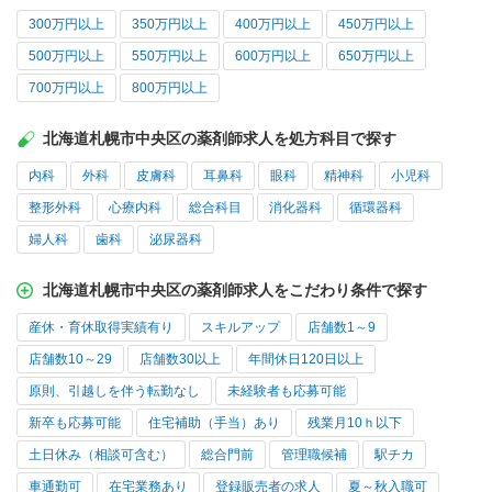
300万円以上
350万円以上
400万円以上
450万円以上
500万円以上
550万円以上
600万円以上
650万円以上
700万円以上
800万円以上
北海道札幌市中央区の薬剤師求人を処方科目で探す
内科
外科
皮膚科
耳鼻科
眼科
精神科
小児科
整形外科
心療内科
総合科目
消化器科
循環器科
婦人科
歯科
泌尿器科
北海道札幌市中央区の薬剤師求人をこだわり条件で探す
産休・育休取得実績有り
スキルアップ
店舗数1～9
店舗数10～29
店舗数30以上
年間休日120日以上
原則、引越しを伴う転勤なし
未経験者も応募可能
新卒も応募可能
住宅補助（手当）あり
残業月10ｈ以下
土日休み（相談可含む）
総合門前
管理職候補
駅チカ
車通勤可
在宅業務あり
登録販売者の求人
夏～秋入職可