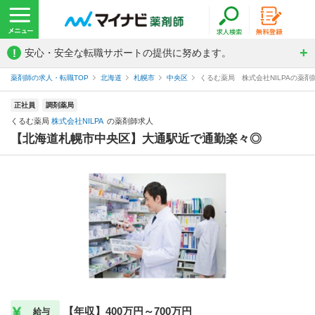
!
安心・安全な転職サポートの提供に努めます。
薬剤師の求人・転職TOP
北海道
札幌市
中央区
くるむ薬局 株式会社NILPAの薬剤
正社員
調剤薬局
くるむ薬局
株式会社NILPA
の薬剤師求人
【北海道札幌市中央区】大通駅近で通勤楽々◎
【年収】400万円～700万円
給与