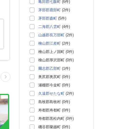
亀田郡七飯町
(6件)
茅部郡鹿部町
(2件)
茅部郡森町
(5件)
二海郡八雲町
(4件)
山越郡長万部町
(2件)
檜山郡江差町
(2件)
檜山郡上ノ国町 (0件)
檜山郡厚沢部町 (0件)
爾志郡乙部町
(1件)
奥尻郡奥尻町 (0件)
瀬棚郡今金町 (0件)
久遠郡せたな町
(2件)
島牧郡島牧村 (0件)
寿都郡寿都町 (0件)
寿都郡黒松内町 (0件)
磯谷郡蘭越町 (0件)