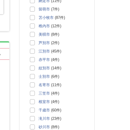
網走市
(11件)
留萌市
(7件)
苫小牧市
(87件)
稚内市
(12件)
美唄市
(8件)
芦別市
(2件)
江別市
(45件)
る
赤平市
(4件)
紋別市
(14件)
士別市
(6件)
名寄市
(11件)
三笠市
(4件)
根室市
(4件)
千歳市
(60件)
滝川市
(23件)
砂川市
(8件)