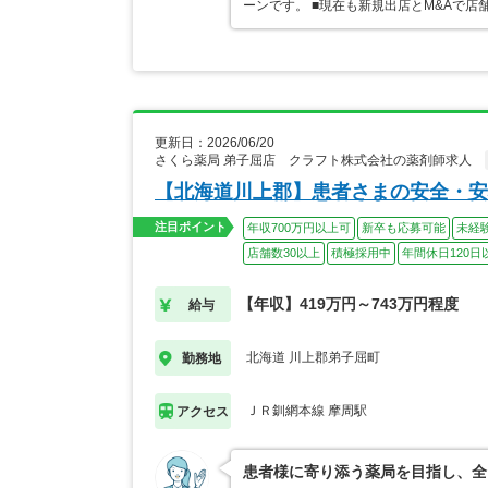
ーンです。 ■現在も新規出店とM&Aで
更新日：2026/06/20
さくら薬局 弟子屈店 クラフト株式会社の薬剤師求人
【北海道川上郡】患者さまの安全・安
注目ポイント
年収700万円以上可
新卒も応募可能
未経
店舗数30以上
積極採用中
年間休日120日
【年収】419万円～743万円程度
給与
北海道 川上郡弟子屈町
勤務地
ＪＲ釧網本線 摩周駅
アクセス
患者様に寄り添う薬局を目指し、全