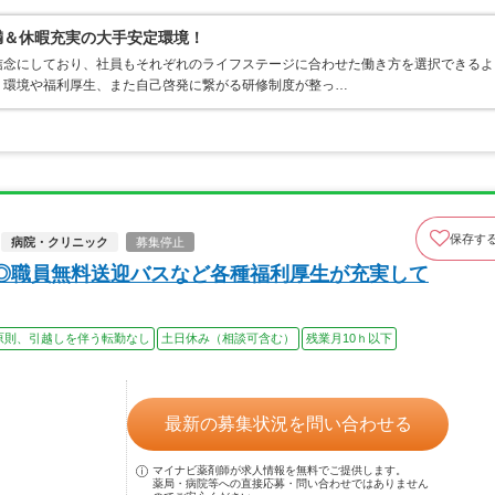
満＆休暇充実の大手安定環境！
信念にしており、社員もそれぞれのライフステージに合わせた働き方を選択できるよ
く環境や福利厚生、また自己啓発に繋がる研修制度が整っ…
保存す
病院・クリニック
募集停止
◎職員無料送迎バスなど各種福利厚生が充実して
原則、引越しを伴う転勤なし
土日休み（相談可含む）
残業月10ｈ以下
最新の募集状況を問い合わせる
マイナビ薬剤師が求人情報を無料でご提供します。
薬局・病院等への直接応募・問い合わせではありません