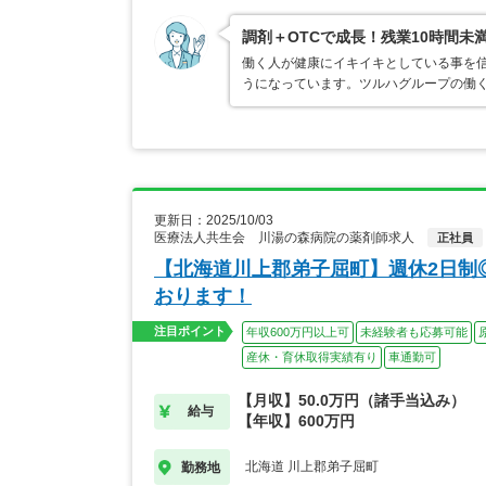
調剤＋OTCで成長！残業10時間未
働く人が健康にイキイキとしている事を
うになっています。ツルハグループの働
更新日：2025/10/03
医療法人共生会 川湯の森病院の薬剤師求人
正社員
【北海道川上郡弟子屈町】週休2日制
おります！
注目ポイント
年収600万円以上可
未経験者も応募可能
産休・育休取得実績有り
車通勤可
【月収】50.0万円（諸手当込み）
給与
【年収】600万円
北海道 川上郡弟子屈町
勤務地