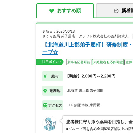
おすすめ順
新着
更新日：2026/06/13
さくら薬局 弟子屈店 クラフト株式会社の薬剤師求人
【北海道川上郡弟子屈町】研修制度・
ープ☆
注目ポイント
新卒も応募可能
未経験者も応募可能
産休
【時給】2,000円～2,200円
給与
北海道 川上郡弟子屈町
勤務地
ＪＲ釧網本線 摩周駅
アクセス
患者様に寄り添う薬局を目指し、全
■グループ店を含め全国820店舗以上の