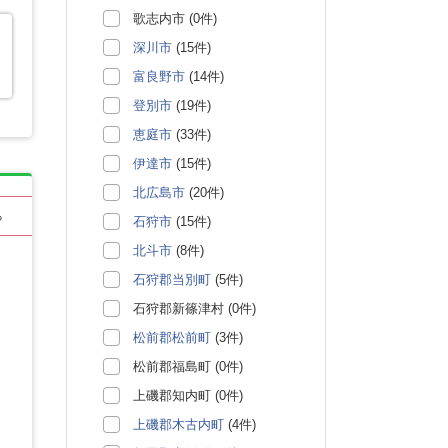
歌志内市 (0件)
深川市
(15件)
富良野市
(14件)
登別市
(19件)
恵庭市
(33件)
伊達市
(15件)
北広島市
(20件)
る
石狩市
(15件)
北斗市
(8件)
石狩郡当別町
(5件)
石狩郡新篠津村 (0件)
松前郡松前町
(3件)
松前郡福島町 (0件)
上磯郡知内町 (0件)
上磯郡木古内町
(4件)