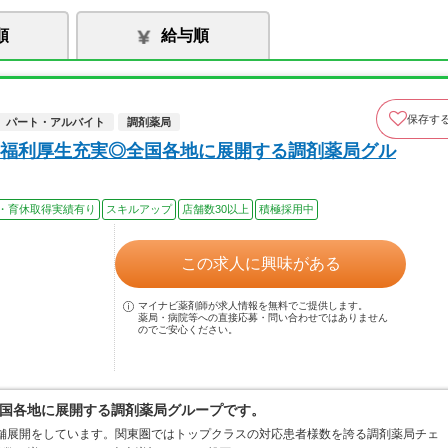
順
給与順
保存す
パート・アルバイト
調剤薬局
福利厚生充実◎全国各地に展開する調剤薬局グル
・育休取得実績有り
スキルアップ
店舗数30以上
積極採用中
この求人に興味がある
マイナビ薬剤師が求人情報を無料でご提供します。
薬局・病院等への直接応募・問い合わせではありません
のでご安心ください。
国各地に展開する調剤薬局グループです。
店舗展開をしています。関東圏ではトップクラスの対応患者様数を誇る調剤薬局チェ