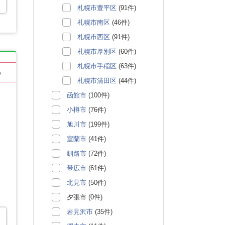
札幌市豊平区
(91件)
札幌市南区
(46件)
札幌市西区
(91件)
札幌市厚別区
(60件)
札幌市手稲区
(63件)
る
札幌市清田区
(44件)
函館市
(100件)
小樽市
(76件)
旭川市
(199件)
室蘭市
(41件)
釧路市
(72件)
帯広市
(61件)
北見市
(50件)
夕張市 (0件)
岩見沢市
(35件)