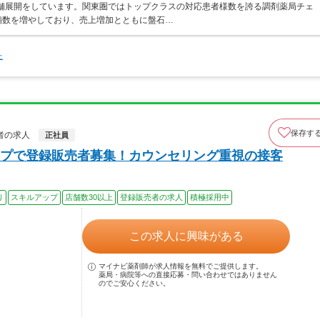
店舗展開をしています。関東圏ではトップクラスの対応患者様数を誇る調剤薬局チェ
店舗数を増やしており、売上増加とともに盤石…
た
保存す
者の求人
正社員
プで登録販売者募集！カウンセリング重視の接客
り
スキルアップ
店舗数30以上
登録販売者の求人
積極採用中
この求人に興味がある
マイナビ薬剤師が求人情報を無料でご提供します。
薬局・病院等への直接応募・問い合わせではありません
のでご安心ください。