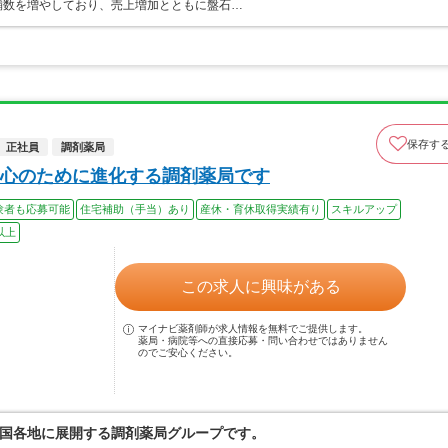
店舗数を増やしており、売上増加とともに盤石…
保存す
正社員
調剤薬局
心のために進化する調剤薬局です
験者も応募可能
住宅補助（手当）あり
産休・育休取得実績有り
スキルアップ
以上
この求人に興味がある
マイナビ薬剤師が求人情報を無料でご提供します。
薬局・病院等への直接応募・問い合わせではありません
のでご安心ください。
国各地に展開する調剤薬局グループです。