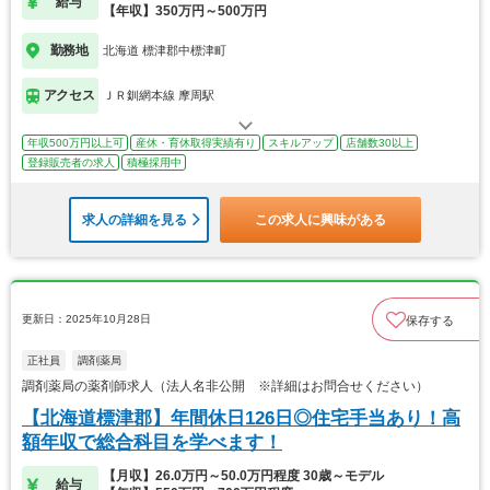
給与
【年収】350万円～500万円
勤務地
北海道 標津郡中標津町
アクセス
ＪＲ釧網本線 摩周駅
年収500万円以上可
産休・育休取得実績有り
スキルアップ
店舗数30以上
登録販売者の求人
積極採用中
求人の詳細を見る
この求人に興味がある
更新日：2025年10月28日
保存する
正社員
調剤薬局
調剤薬局の薬剤師求人（法人名非公開 ※詳細はお問合せください）
【北海道標津郡】年間休日126日◎住宅手当あり！高
額年収で総合科目を学べます！
【月収】26.0万円～50.0万円程度 30歳～モデル
給与