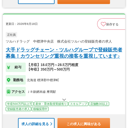
更新日：2026年6月18日
保存する
正社員
ツルハドラッグ 中標津中央店 株式会社ツルハの登録販売者の求人
大手ドラッグチェーン・ツルハグループで登録販売者
募集！カウンセリング重視の接客を重視しています♪
【月収】18.0万円～28.5万円程度
給与
【年収】350万円～500万円
勤務地
北海道 標津郡中標津町
アクセス
ＪＲ釧網本線 摩周駅
年収500万円以上可
産休・育休取得実績有り
スキルアップ
店舗数30以上
登録販売者の求人
積極採用中
求人の詳細を見る
この求人に興味がある