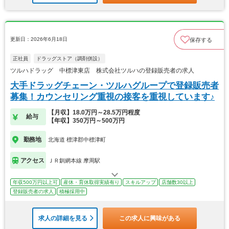
更新日：2026年6月18日
保存する
正社員
ドラッグストア（調剤併設）
ツルハドラッグ 中標津東店 株式会社ツルハの登録販売者の求人
大手ドラッグチェーン・ツルハグループで登録販売者
募集！カウンセリング重視の接客を重視しています♪
【月収】18.0万円～28.5万円程度
給与
【年収】350万円～500万円
勤務地
北海道 標津郡中標津町
アクセス
ＪＲ釧網本線 摩周駅
年収500万円以上可
産休・育休取得実績有り
スキルアップ
店舗数30以上
登録販売者の求人
積極採用中
求人の詳細を見る
この求人に興味がある