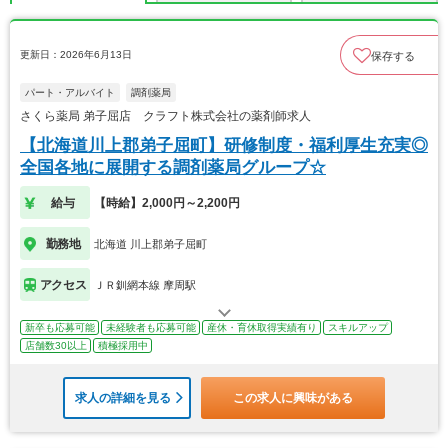
更新日：2026年6月13日
保存する
パート・アルバイト
調剤薬局
さくら薬局 弟子屈店 クラフト株式会社の薬剤師求人
【北海道川上郡弟子屈町】研修制度・福利厚生充実◎
全国各地に展開する調剤薬局グループ☆
給与
【時給】2,000円～2,200円
勤務地
北海道 川上郡弟子屈町
アクセス
ＪＲ釧網本線 摩周駅
新卒も応募可能
未経験者も応募可能
産休・育休取得実績有り
スキルアップ
店舗数30以上
積極採用中
求人の詳細を見る
この求人に興味がある