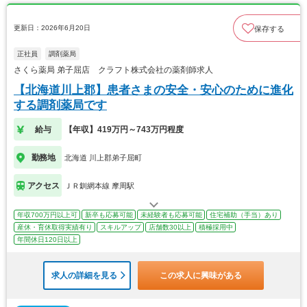
更新日：2026年6月20日
保存する
正社員
調剤薬局
さくら薬局 弟子屈店 クラフト株式会社の薬剤師求人
【北海道川上郡】患者さまの安全・安心のために進化
する調剤薬局です
給与
【年収】419万円～743万円程度
勤務地
北海道 川上郡弟子屈町
アクセス
ＪＲ釧網本線 摩周駅
年収700万円以上可
新卒も応募可能
未経験者も応募可能
住宅補助（手当）あり
産休・育休取得実績有り
スキルアップ
店舗数30以上
積極採用中
年間休日120日以上
求人の詳細を見る
この求人に興味がある