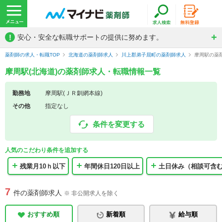
!
安心・安全な転職サポートの提供に努めます。
薬剤師の求人・転職TOP
北海道の薬剤師求人
川上郡弟子屈町の薬剤師求人
摩周駅の薬
摩周駅(北海道)の薬剤師求人・転職情報一覧
勤務地
摩周駅(ＪＲ釧網本線)
その他
指定なし
条件を変更する
人気のこだわり条件を追加する
残業月10ｈ以下
年間休日120日以上
土日休み（相談可含
7
件の薬剤師求人
※ 非公開求人を除く
おすすめ順
新着順
給与順