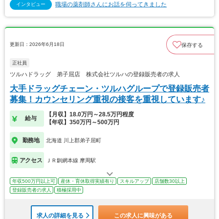
職場の薬剤師さんにお話を伺ってきました
インタビュー
更新日：2026年6月18日
保存する
正社員
ツルハドラッグ 弟子屈店 株式会社ツルハの登録販売者の求人
大手ドラッグチェーン・ツルハグループで登録販売者
募集！カウンセリング重視の接客を重視しています♪
【月収】18.0万円～28.5万円程度
給与
【年収】350万円～500万円
勤務地
北海道 川上郡弟子屈町
アクセス
ＪＲ釧網本線 摩周駅
年収500万円以上可
産休・育休取得実績有り
スキルアップ
店舗数30以上
登録販売者の求人
積極採用中
求人の詳細を見る
この求人に興味がある