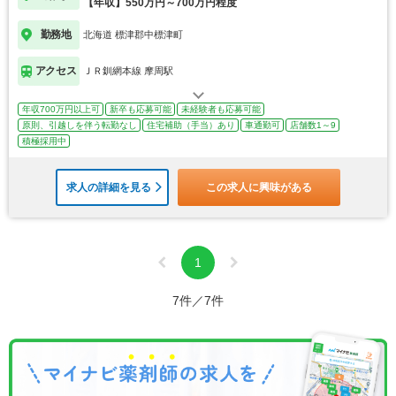
【年収】550万円～700万円程度
勤務地
北海道 標津郡中標津町
アクセス
ＪＲ釧網本線 摩周駅
年収700万円以上可
新卒も応募可能
未経験者も応募可能
原則、引越しを伴う転勤なし
住宅補助（手当）あり
車通勤可
店舗数1～9
積極採用中
求人の詳細を見る
この求人に興味がある
1
7件／7件