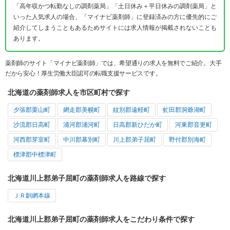
「高年収かつ転勤なしの調剤薬局」「土日休み＋平日休みの調剤薬局」と
いった人気求人の場合、「マイナビ薬剤師」に登録済みの方に優先的にご
紹介してしまうこともあるためサイトには求人情報が掲載されないことも
あります。
薬剤師のサイト「マイナビ薬剤師」では、希望通りの求人を無料でご紹介。大手
だから安心！厚生労働大臣認可の転職支援サービスです。
北海道の薬剤師求人を市区町村で探す
夕張郡栗山町
網走郡美幌町
紋別郡遠軽町
虻田郡洞爺湖町
沙流郡日高町
浦河郡浦河町
日高郡新ひだか町
河東郡音更町
河西郡芽室町
中川郡幕別町
川上郡弟子屈町
野付郡別海町
標津郡中標津町
北海道川上郡弟子屈町の薬剤師求人を路線で探す
ＪＲ釧網本線
北海道川上郡弟子屈町の薬剤師求人をこだわり条件で探す