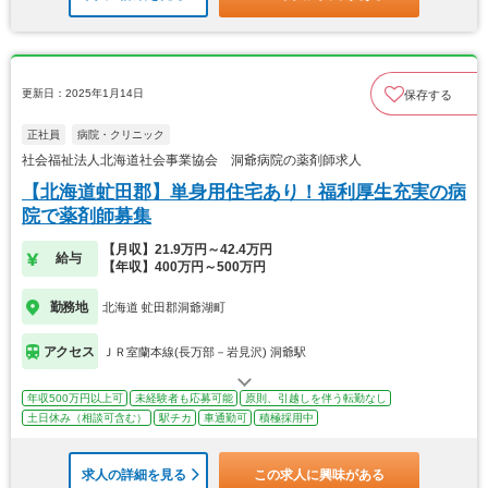
更新日：2025年1月14日
保存する
正社員
病院・クリニック
社会福祉法人北海道社会事業協会 洞爺病院の薬剤師求人
【北海道虻田郡】単身用住宅あり！福利厚生充実の病
院で薬剤師募集
【月収】21.9万円～42.4万円
給与
【年収】400万円～500万円
勤務地
北海道 虻田郡洞爺湖町
アクセス
ＪＲ室蘭本線(長万部－岩見沢) 洞爺駅
年収500万円以上可
未経験者も応募可能
原則、引越しを伴う転勤なし
土日休み（相談可含む）
駅チカ
車通勤可
積極採用中
求人の詳細を見る
この求人に興味がある