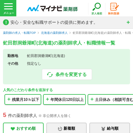
!
安心・安全な転職サポートの提供に努めます。
薬剤師の求人・転職TOP
北海道の薬剤師求人
虻田郡洞爺湖町(北海道)の薬剤師求人・転職
虻田郡洞爺湖町(北海道)の薬剤師求人・転職情報一覧
勤務地
虻田郡洞爺湖町(北海道)
その他
指定なし
条件を変更する
人気のこだわり条件を追加する
残業月10ｈ以下
年間休日120日以上
土日休み（相談可含
5
件の薬剤師求人
※ 非公開求人を除く
おすすめ順
新着順
給与順