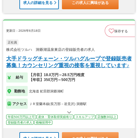
求人の詳細を見る
この求人に興味がある
更新日：2026年6月18日
保存する
正社員
株式会社ツルハ 洞爺湖温泉東店の登録販売者の求人
大手ドラッグチェーン・ツルハグループで登録販売者
募集！カウンセリング重視の接客を重視しています♪
【月収】18.0万円～28.5万円程度
給与
【年収】350万円～500万円
勤務地
北海道 虻田郡洞爺湖町
アクセス
ＪＲ室蘭本線(長万部－岩見沢) 洞爺駅
年収500万円以上可
産休・育休取得実績有り
スキルアップ
店舗数30以上
登録販売者の求人
積極採用中