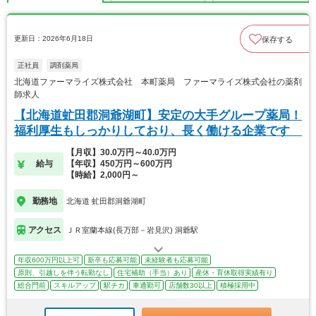
更新日：2026年6月18日
保存する
正社員
調剤薬局
北海道ファーマライズ株式会社 本町薬局 ファーマライズ株式会社の薬剤
師求人
【北海道虻田郡洞爺湖町】安定の大手グループ薬局！
福利厚生もしっかりしており、長く働ける企業です
【月収】30.0万円～40.0万円
給与
【年収】450万円～600万円
【時給】2,000円～
勤務地
北海道 虻田郡洞爺湖町
アクセス
ＪＲ室蘭本線(長万部－岩見沢) 洞爺駅
年収600万円以上可
新卒も応募可能
未経験者も応募可能
原則、引越しを伴う転勤なし
住宅補助（手当）あり
産休・育休取得実績有り
総合門前
スキルアップ
駅チカ
車通勤可
店舗数30以上
積極採用中