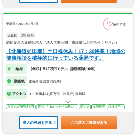
更新日：2023年8月2日
保存する
正社員
調剤薬局
調剤薬局の薬剤師求人（法人名非公開 ※詳細はお問合せください）
【北海道虻田郡】土日祝休み！17：30終業！地域の
健康相談を積極的に行っている薬局です。
給与
【年収】512万円モデル（調剤経験10年）
勤務地
北海道 虻田郡洞爺湖町
アクセス
ＪＲ室蘭本線(長万部－岩見沢) 洞爺駅
年収500万円以上可
原則、引越しを伴う転勤なし
駅チカ
車通勤可
積極採用中
求人の詳細を見る
この求人に興味がある