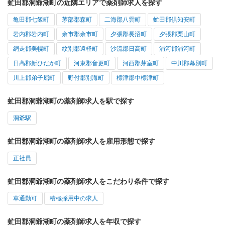
虻田郡洞爺湖町の近隣エリアで薬剤師求人を探す
亀田郡七飯町
茅部郡森町
二海郡八雲町
虻田郡倶知安町
岩内郡岩内町
余市郡余市町
夕張郡長沼町
夕張郡栗山町
網走郡美幌町
紋別郡遠軽町
沙流郡日高町
浦河郡浦河町
日高郡新ひだか町
河東郡音更町
河西郡芽室町
中川郡幕別町
川上郡弟子屈町
野付郡別海町
標津郡中標津町
虻田郡洞爺湖町の薬剤師求人を駅で探す
洞爺駅
虻田郡洞爺湖町の薬剤師求人を雇用形態で探す
正社員
虻田郡洞爺湖町の薬剤師求人をこだわり条件で探す
車通勤可
積極採用中の求人
虻田郡洞爺湖町の薬剤師求人を年収で探す