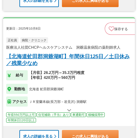
求人の詳細を見る
この求人に興味がある
更新日：2025年10月8日
保存する
正社員
病院・クリニック
医療法人社団CHCPヘルスケアシステム 洞爺温泉病院の薬剤師求人
【北海道虻田郡洞爺湖町】年間休日125日／土日休み
／残業少なめ
【月収】26.2万円～35.3万円程度
給与
【年収】420万円～560万円
勤務地
北海道 虻田郡洞爺湖町
アクセス
ＪＲ室蘭本線(長万部－岩見沢) 洞爺駅
年収550万円以上可
住宅補助（手当）あり
車通勤可
積極採用中
年間休日120日以上
求人の詳細を見る
この求人に興味がある